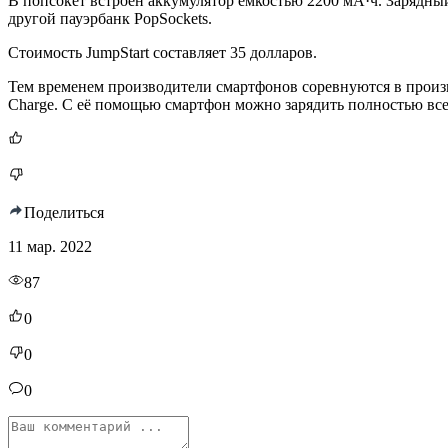
В попсокет встроен аккумулятор ёмкостью 2200 мА·ч. Зарядный
другой пауэрбанк PopSockets.
Стоимость JumpStart составляет 35 долларов.
Тем временем производители смартфонов соревнуются в произ
Charge. С её помощью смартфон можно зарядить полностью всег
Поделиться
11 мар. 2022
87
0
0
0