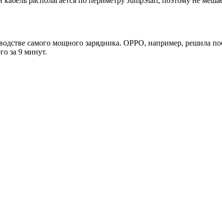
 кабель располагается по периметру JumpStart, поэтому не меша
водстве самого мощного зарядника. OPPO, например, решила по
о за 9 минут.