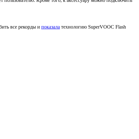
ет пользователю. Кроме того, к аксессуару можно подключить
бить все рекорды и
показала
технологию SuperVOOC Flash