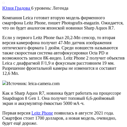
Юлия Градова
6 уровень: Легенда
Компания Leica готовит вторую модель фирменного
смартфона Leitz Phone, пишет Photografix-magazin. Ожидается,
что он будет аналогом японской новинки Sharp Aquos R7.
Если у первого Leitz Phone был 20,2-Мп сенсор, то вторая
версия камерофона получит 47-Мп датчик изображения
оптического формата 1 дюйм. Среди новшеств называются
также скоростная система автофокусировки Octa PD и
возможность записи 8К-видео. Leitz Phone 2 получит объектив
Leica с диафрагмой F/1,9 и фокусным расстоянием 19 мм.
Разрешение фронтальной камеры не изменится и составит
12,6 Мп.
Источник: leica-camera.com
Как и Sharp Aquos R7, новинка будет работать на процессоре
Snapdragon 8 Gen 1. Она получит топовый 6,6-дюймовый
экран и аккумулятор ёмкостью 5000 мА·ч.
Первая версия
Leitz Phone
появилась в августе 2021 года.
Смартфон стоит 1700 долларов, а новая модель, очевидно,
будет ещё дороже.