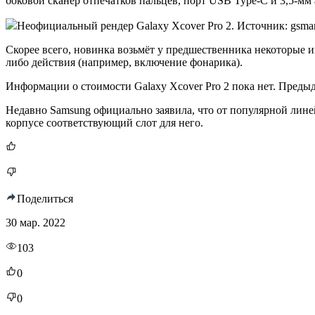
боковой сканер отпечатков пальцев, порт USB Type-C и 3,5-мм 
Неофициальный рендер Galaxy Xcover Pro 2. Источник: gsma
Скорее всего, новинка возьмёт у предшественника некоторые 
либо действия (например, включение фонарика).
Информации о стоимости Galaxy Xcover Pro 2 пока нет. Предыд
Недавно Samsung официально заявила, что от популярной лине
корпусе соответствующий слот для него.
Поделиться
30 мар. 2022
103
0
0