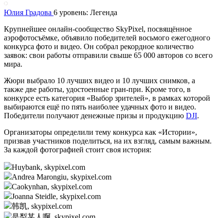
Юлия Градова
6 уровень: Легенда
Крупнейшее онлайн-сообщество SkyPixel, посвящённое
аэрофотосъёмке, объявило победителей восьмого ежегодного
конкурса фото и видео. Он собрал рекордное количество
заявок: свои работы отправили свыше 65 000 авторов со всего
мира.
Жюри выбрало 10 лучших видео и 10 лучших снимков, а
также две работы, удостоенные гран-при. Кроме того, в
конкурсе есть категория «Выбор зрителей», в рамках которой
выбираются ещё по пять наиболее удачных фото и видео.
Победители получают денежные призы и продукцию
DJI
.
Организаторы определили тему конкурса как «Истории»,
призвав участников поделиться, на их взгляд, самым важным.
За каждой фотографией стоит своя история:
Huybank, skypixel.com
Andrea Marongiu, skypixel.com
Caokynhan, skypixel.com
Joanna Steidle, skypixel.com
韩凯, skypixel.com
是梨某人啊, skypixel.com