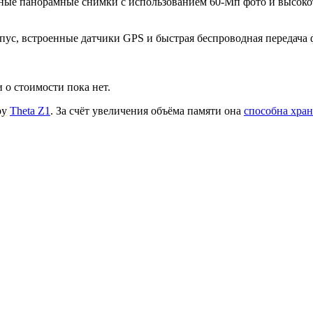
ктные панорамные снимки с использованием 60-Мп фото и высоко
пус, встроенные датчики GPS и быстрая беспроводная передача 
 о стоимости пока нет.
ру
Theta Z1
. За счёт увеличения объёма памяти она
способна хра