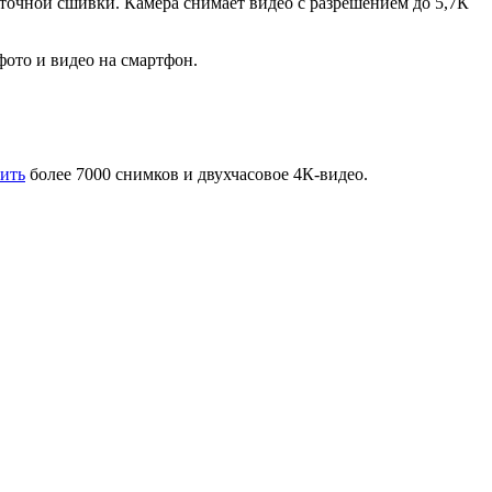
точной сшивки. Камера снимает видео с разрешением до 5,7К
фото и видео на смартфон.
нить
более 7000 снимков и двухчасовое 4К-видео.