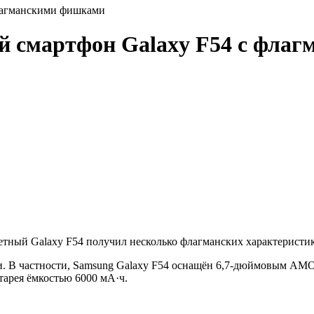
флагманскими фишками
й смартфон Galaxy F54 с фла
ный Galaxy F54 получил несколько флагманских характеристик, 
ти. В частности, Samsung Galaxy F54 оснащён 6,7-дюймовым AM
атарея ёмкостью 6000 мА·ч.