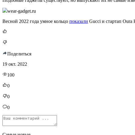
Подобные гаджеты существуют, но выпускают их не самые изве
wear-gadget.ru
Весной 2022 года умное кольцо
показали
Gucci и стартап Oura 
Поделиться
19 окт. 2022
100
0
0
0
Самые новые