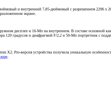
юймовый и внутренний 7,85-дюймовый с разрешением 2296 x 200
 разложенном экране.
ужном дисплее и 16-Мп на внутреннем. В составе основной кам
ра 120 градусов и диафрагмой F/2,2 и 50-Мп портретник с подд
ntom X2. Pro-версия устройства получила уникальную особенно
зоре
.