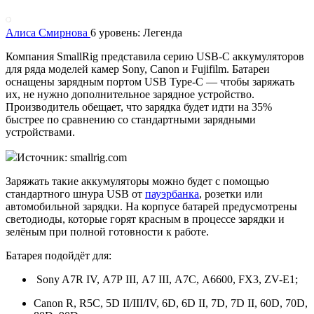
Алиса Смирнова
6 уровень: Легенда
Компания SmallRig представила серию USB-C аккумуляторов
для ряда моделей камер Sony, Canon и Fujifilm. Батареи
оснащены зарядным портом USB Type-C — чтобы заряжать
их, не нужно дополнительное зарядное устройство.
Производитель обещает, что зарядка будет идти на 35%
быстрее по сравнению со стандартными зарядными
устройствами.
Источник: smallrig.com
Заряжать такие аккумуляторы можно будет с помощью
стандартного шнура USB от
пауэрбанка
, розетки или
автомобильной зарядки. На корпусе батарей предусмотрены
светодиоды, которые горят красным в процессе зарядки и
зелёным при полной готовности к работе.
Батарея подойдёт для:
Sony A7R IV, А7Р III, А7 III, А7С, А6600, FX3, ZV-E1;
Canon R, R5C, 5D II/III/IV, 6D, 6D II, 7D, 7D II, 60D, 70D,