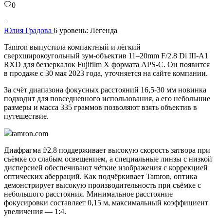
0
Юлия Градова
6 уровень: Легенда
Tamron выпустила компактный и лёгкий
сверхширокоугольный зум-объектив 11–20mm F/2.8 Di III-A1
RXD для беззеркалок Fujifilm X формата APS-C. Он появится
в продаже с 30 мая 2023 года, уточняется на сайте компании.
За счёт диапазона фокусных расстояний 16,5-30 мм новинка
подходит для повседневного использования, а его небольшие
размеры и масса 335 граммов позволяют взять объектив в
путешествие.
tamron.com
Диафрагма f/2.8 поддерживает высокую скорость затвора при
съёмке со слабым освещением, а специальные линзы с низкой
дисперсией обеспечивают чёткие изображения с коррекцией
оптических аберраций. Как подчёркивает Tamron, оптика
демонстрирует высокую производительность при съёмке с
небольшого расстояния. Минимальное расстояние
фокусировки составляет 0,15 м, максимальный коэффициент
увеличения — 1:4.