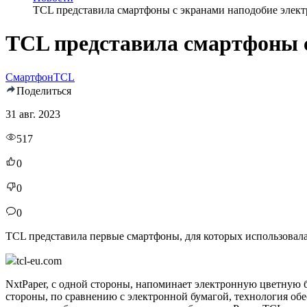
TCL представила смартфоны с экранами наподобие элек
TCL представила смартфоны с
Смартфон
TCL
Поделиться
31 авг. 2023
517
0
0
0
TCL представила первые смартфоны, для которых использовала
tcl-eu.com
NxtPaper, с одной стороны, напоминает электронную цветную б
стороны, по сравнению с электронной бумагой, технология об