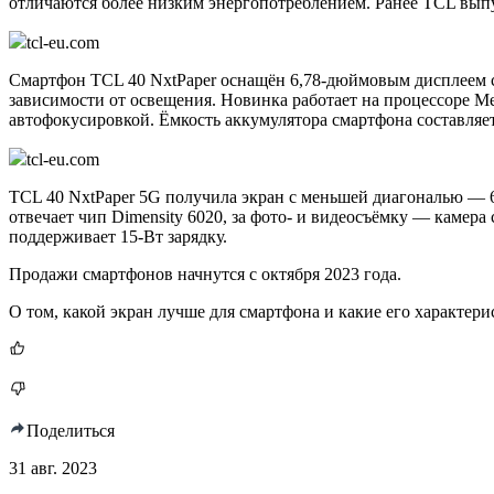
отличаются более низким энергопотреблением. Ранее TCL выпу
tcl-eu.com
Смартфон TCL 40 NxtPaper оснащён 6,78-дюймовым дисплеем с 
зависимости от освещения. Новинка работает на процессоре M
автофокусировкой. Ёмкость аккумулятора смартфона составляет
tcl-eu.com
TCL 40 NxtPaper 5G получила экран с меньшей диагональю — 6
отвечает чип Dimensity 6020, за фото- и видеосъёмку — камер
поддерживает 15-Вт зарядку.
Продажи смартфонов начнутся с октября 2023 года.
О том, какой экран лучше для смартфона и какие его характер
Поделиться
31 авг. 2023