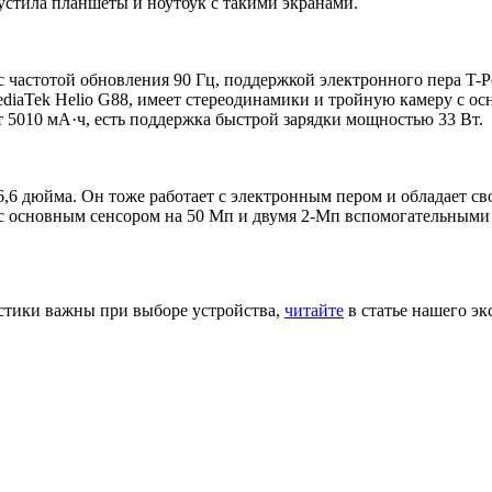
стила планшеты и ноутбук с такими экранами.
частотой обновления 90 Гц, поддержкой электронного пера T-P
ediaTek Helio G88, имеет стереодинамики и тройную камеру с о
 5010 мА·ч, есть поддержка быстрой зарядки мощностью 33 Вт.
,6 дюйма. Он тоже работает с электронным пером и обладает св
а с основным сенсором на 50 Мп и двумя 2-Мп вспомогательными
истики важны при выборе устройства,
читайте
в статье нашего эк