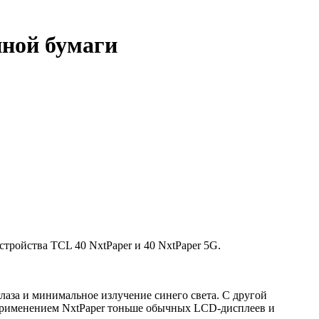
нной бумаги
тройства TCL 40 NxtPaper и 40 NxtPaper 5G.
глаза и минимальное излучение синего света. С другой
с применением NxtPaper тоньше обычных LCD-дисплеев и