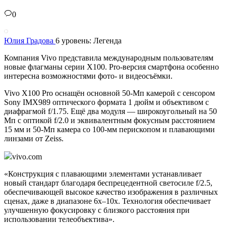
0
Юлия Градова
6 уровень: Легенда
Компания Vivo представила международным пользователям
новые флагманы серии X100. Pro-версия смартфона особенно
интересна возможностями фото- и видеосъёмки.
Vivo X100 Pro оснащён основной 50-Мп камерой с сенсором
Sony IMX989 оптического формата 1 дюйм и объективом с
диафрагмой f/1.75. Ещё два модуля — широкоугольный на 50
Мп с оптикой f/2.0 и эквивалентным фокусным расстоянием
15 мм и 50-Мп камера со 100-мм перископом и плавающими
линзами от Zeiss.
vivo.com
«Конструкция с плавающими элементами устанавливает
новый стандарт благодаря беспрецедентной светосиле f/2.5,
обеспечивающей высокое качество изображения в различных
сценах, даже в диапазоне 6х–10х. Технология обеспечивает
улучшенную фокусировку с близкого расстояния при
использовании телеобъектива».