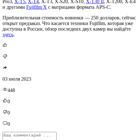
Pro3,
X-T5
,
X-T4
, X-T3, X-S20, X-S10,
X-T30 II
, X-T200, X-E4
и другими
Fujifilm X
с матрицами формата APS-C.
Приблизительная стоимость новинки — 250 долларов, сейчас
открыт предзаказ. Что касается техники Fujifilm, которая уже
доступна в России, обзор последних двух камер вы найдёте
здесь
.
03 июля 2023
448
0
0
0