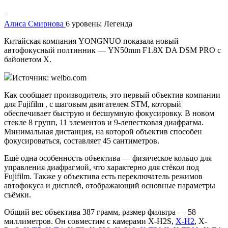
Алиса Смирнова
6 уровень: Легенда
Китайская компания YONGNUO показала новый
автофокусный полтинник — YN50mm F1.8X DA DSM PRO с
байонетом X.
Источник: weibo.com
Как сообщает производитель, это первый объектив компании
для Fujifilm , с шаговым двигателем STM, который
обеспечивает быструю и бесшумную фокусировку. В новом
стекле 8 групп, 11 элементов и 9-лепестковая диафрагма.
Минимальная дистанция, на которой объектив способен
фокусироваться, составляет 45 сантиметров.
Ещё одна особенность объектива — физическое кольцо для
управления диафрагмой, что характерно для стёкол под
Fujifilm. Также у объектива есть переключатель режимов
автофокуса и дисплей, отображающий основные параметры
съёмки.
Общий вес объектива 387 грамм, размер фильтра — 58
миллиметров. Он совместим с камерами X-H2S,
X-H2
, X-