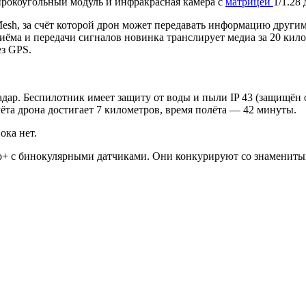
рокоугольный модуль и инфракрасная камера с
матрицей
1/1.28
sh, за счёт которой дрон может передавать информацию другим
риёма и передачи сигналов новинка транслирует медиа за 20 кил
ез GPS.
ар. Беспилотник имеет защиту от воды и пыли IP 43 (защищён от
ёта дрона достигает 7 километров, время полёта — 42 минуты.
ока нет.
 с бинокулярными датчиками. Они конкурируют со знаменитым