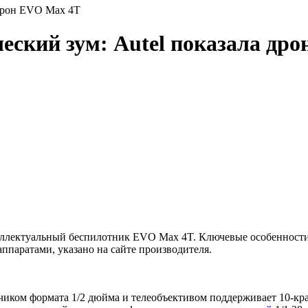
 дрон EVO Max 4T
ческий зум: Autel показала др
еллектуальный беспилотник EVO Max 4T. Ключевые особенности 
ппаратами, указано на сайте производителя.
тчиком формата 1/2 дюйма и телеобъективом поддерживает 10-к