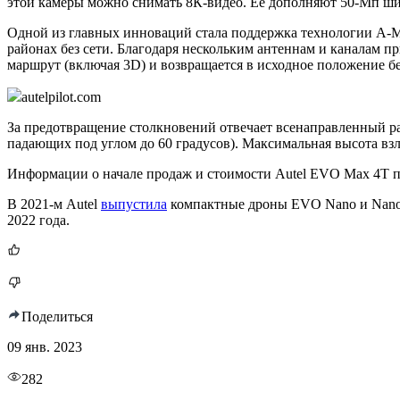
этой камеры можно снимать 8К-видео. Её дополняют 50-Мп ши
Одной из главных инноваций стала поддержка технологии A-Me
районах без сети. Благодаря нескольким антеннам и каналам п
маршрут (включая 3D) и возвращается в исходное положение б
autelpilot.com
За предотвращение столкновений отвечает всенаправленный рад
падающих под углом до 60 градусов). Максимальная высота взл
Информации о начале продаж и стоимости Autel EVO Max 4T п
В 2021-м Autel
выпустила
компактные дроны EVO Nano и Nano+
2022 года.
Поделиться
09 янв. 2023
282