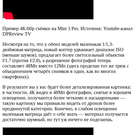
Пример 4K/60p съёмки на Mini 3 Pro. Источник: Youtube-канал
DPReview TV
Несмотря на то, что у обеих моделей маленькая 1/1,3-
дюймовая матрица, новый коптер удваивает диапазон ISO
(меньше шумов), предлагает более светосильный объектив
f/1.7 (против f/2.8), а разрешение фотографий теперь
составляет 48Мп вместо 12Мп (здесь проделан тот же трюк с
объединением четырёх снимков в один, как во многих
смартфонах).
В результате вы у вас будет более детализированная картинка:
в частности, 4К видео и 48Мп фотографии, снятые в хорошем
освещении, получаются более четкими и насыщенными —
такую картинку мы привыкли видеть от дронов более
продвинутой категории. Конечно, в слабом освещении
маленькая матрица даёт о себе знать — материал получается
достаточно шумный, но тут уж ничего не поделаешь.