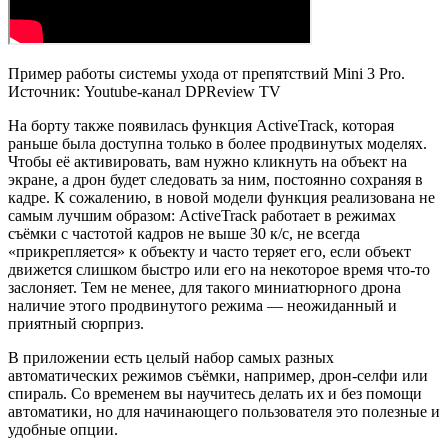
Пример работы системы ухода от препятствий Mini 3 Pro.
Источник: Youtube-канал DPReview TV
На борту также появилась функция ActiveTrack, которая
раньше была доступна только в более продвинутых моделях.
Чтобы её активировать, вам нужно кликнуть на объект на
экране, а дрон будет следовать за ним, постоянно сохраняя в
кадре. К сожалению, в новой модели функция реализована не
самым лучшим образом: ActiveTrack работает в режимах
съёмки с частотой кадров не выше 30 к/с, не всегда
«прикрепляется» к объекту и часто теряет его, если объект
движется слишком быстро или его на некоторое время что-то
заслоняет. Тем не менее, для такого миниатюрного дрона
наличие этого продвинутого режима — неожиданный и
приятный сюрприз.
В приложении есть целый набор самых разных
автоматических режимов съёмки, например, дрон-селфи или
спираль. Со временем вы научитесь делать их и без помощи
автоматики, но для начинающего пользователя это полезные и
удобные опции.