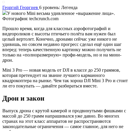
Георгий Георгиев
6 уровень: Легенда
У нового Mini весьма удивленное «выражение лица».
Фотография: techcrunch.com
Прошло время, когда для классных аэрофотографий и
видеороликов с высоты птичьего полёта вам нужен был
целый вертолет. Конечно, дронами сейчас уже никого не
удивишь, но совсем недавно прогресс сделал ещё один шаг
вперед: теперь качественную картинку можно получить не
только на «полноразмерную» профи-модель, но и на мини-
дрон.
Mini 3 Pro — новая модель от DJI в классе до 250 граммов,
которая претендует на звание лучшего карманного
квадрокоптера на рынке. Чем так хорош DJI Mini 3 Pro и стоит
ли его покупать — давайте разбираться вместе.
Дрон и закон
Выпуск дрона с крутой камерой и продвинутыми фишками с
массой до 250 грамм напрашивался уже давно. Во многих
странах на этот класс аппаратов не распространяются
законодательные ограничения — самое главное, для него не