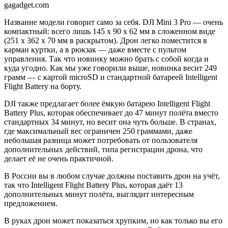
gagadget.com
Название модели говорит само за себя. DJI Mini 3 Pro — очень
компактный: всего лишь 145 x 90 x 62 мм в сложенном виде
(251 x 362 x 70 мм в раскрытом). Дрон легко поместится в
карман куртки, а в рюкзак — даже вместе с пультом
управления. Так что новинку можно брать с собой когда и
куда угодно. Как мы уже говорили выше, новинка весит 249
грамм — с картой microSD и стандартной батареей Intelligent
Flight Battery на борту.
DJI также предлагает более ёмкую батарею Intelligent Flight
Battery Plus, которая обеспечивает до 47 минут полёта вместо
стандартных 34 минут, но весит она чуть больше. В странах,
где максимальный вес ограничен 250 граммами, даже
небольшая разница может потребовать от пользователя
дополнительных действий, типа регистрации дрона, что
делает её не очень практичной.
В России вы в любом случае должны поставить дрон на учёт,
так что Intelligent Flight Battery Plus, которая даёт 13
дополнительных минут полёта, выглядит интересным
предложением.
В руках дрон может показаться хрупким, но как только вы его