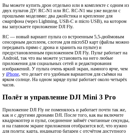
Вы можете купить дрон отдельно или в комплекте с одним из
двух пультов ДУ: RC-N1 или RC. RC-N1 мы уже видели с
прошлыми моделями: два джойстика и крепление для
смартфона (через Lightning, USB-C и micro USB), на котором
вы запускаете приложение DJI Fly.
RC — новый вариант пульта со встроенным 5,5-дюймовым
сенсорным дисплеем, слотом для microSD карт (файлы можно
передавать прямо с дрона и хранить на пульте) и
предустановленным приложением DJI Fly. Пульт работает на
Android, так что вы можете установить на него любые
приложения для социальных сетей и редактирования
изображений. У пульта очень яркий экран, намного ярче, чем
у
iPhone
, что делает его удобным вариантом для съёмки на
ярком солнце. На одном заряде пульт работает около четырёх
часов.
Полёт и управление DJI Mini 3 Pro
Приложение DJI Fly не поменялось и работает почти так же,
как и с другими дронами DJI. После того, как вы включите
квадрокоптер и пульт, соединение займёт считанные секунды,
и на главном экране приложения отобразится всё, что нужно
для полета: карта, индикатор батареи с отсчётом доступного