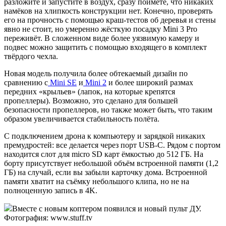
разложите и запустите в воздух, сразу поймёте, что никаких
намёков на хлипкость конструкции нет. Конечно, проверять
его на прочность с помощью краш-тестов об деревья и стены
явно не стоит, но умеренно жёсткую посадку Mini 3 Pro
переживёт. В сложенном виде более уязвимую камеру и
подвес можно защитить с помощью входящего в комплект
твёрдого чехла.
Новая модель получила более обтекаемый дизайн по
сравнению с
Mini SE
и
Mini 2
и более широкий размах
передних «крыльев» (лапок, на которые крепятся
пропеллеры). Возможно, это сделано для большей
безопасности пропеллеров, но также может быть, что таким
образом увеличивается стабильность полёта.
С подключением дрона к компьютеру и зарядкой никаких
премудростей: все делается через порт USB-C. Рядом с портом
находится слот для micro SD карт ёмкостью до 512 ГБ. На
борту присутствует небольшой объём встроенной памяти (1,2
ГБ) на случай, если вы забыли карточку дома. Встроенной
памяти хватит на съёмку небольшого клипа, но не на
полноценную запись в 4K.
Вместе с новым коптером появился и новый пульт ДУ.
Фотография: www.stuff.tv