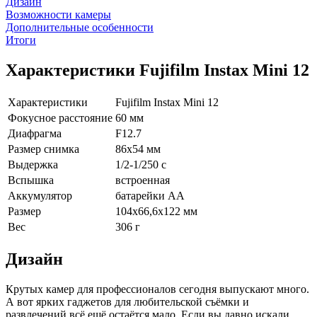
Дизайн
Возможности камеры
Дополнительные особенности
Итоги
Характеристики Fujifilm Instax Mini 12
Характеристики
Fujifilm Instax Mini 12
Фокусное расстояние
60 мм
Диафрагма
F12.7
Размер снимка
86х54 мм
Выдержка
1/2-1/250 c
Вспышка
встроенная
Аккумулятор
батарейки AA
Размер
104х66,6х122 мм
Вес
306 г
Дизайн
Крутых камер для профессионалов сегодня выпускают много.
А вот ярких гаджетов для любительской съёмки и
развлечений всё ещё остаётся мало. Если вы давно искали