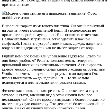
надутые. Это также делает внешний вид камеры необычным и
притягательным.
Модель очень стильная и привлекает внимание. Фото:
mobidevices.com
Выполнен гаджет из матового пластика. Он очень приятный
на ощупь, имеет покрытие soft touch. На поверхность не
прилипает шерсть и мусор, на ней не остаются отпечатки.
Незначительные загрязнения легко удалить влажной
салфеткой. Плавать с устройством нельзя. Дождь, падение в
воду он не выдержит, так как не имеет защиты от воды.
Fujifilm немного поменяли управление гаджетом. Стало ли
оно более удобным? Решать пользователям. Теперь нет
привычной кнопки включения-выключения. Активировать
камеру можно с помощью специального кольца на объективе.
Чтобы включить — нужно повернуть его до надписи On,
чтобы выключить — до надписи Off. Это же кольцо
используется и для переключения режима съёмки.
Физическая кнопка на камере есть. Она отвечает за спуск
затвора. Кстати, внешний вид у этой кнопки немного
нестандартный. Она не просто выпуклая, а более плоская, но
имеет выпуклую окантовку. Это делает её более приятной на
ощупь, а на саму кнопку удобно «ложится» палец.