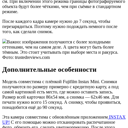
см. При включении этого режима границы фотографируемого
объекта будут более чёткими, чем при съёмке в стандартном
режиме.
После каждого кадра камере нужно до 7 секунд, чтобы
перезарядиться. Поэтому нужно подождать немного после
того, как сделали снимок.
Важно: изображения получаются с более холодными
оттенками, чем на самом деле. А цвета могут быть более
тёмным. Это стоит учитывать при выборе места и ракурса.
Фото: trustedreviews.com
Дополнительные особенности
Модель совместима с плёнкой Fujifilm Instax Mini. Снимки
получаются по размеру примерно с кредитную карту, а под
самой картинкой есть место, где можно оставить запись.
Размер всей карточки 86х54 мм, а снимка — 62х46 мм. Для
печати нужно всего 15 секунд. А снимку, чтобы проявиться,
понадобится ещё до 90 секунд.
Эта камера совместима с обновлённым приложением
INSTAX
UP!
С его помощью можно отсканировать распечатанное
фото, обрезать его, сделать цветокоррекцию. После этого