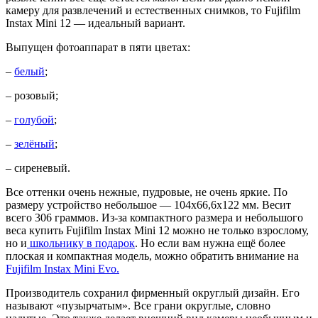
камеру для развлечений и естественных снимков, то Fujifilm
Instax Mini 12 — идеальный вариант.
Выпущен фотоаппарат в пяти цветах:
–
белый
;
– розовый;
–
голубой
;
–
зелёный
;
– сиреневый.
Все оттенки очень нежные, пудровые, не очень яркие. По
размеру устройство небольшое — 104х66,6х122 мм. Весит
всего 306 граммов. Из-за компактного размера и небольшого
веса купить Fujifilm Instax Mini 12 можно не только взрослому,
но и
школьнику в подарок
. Но если вам нужна ещё более
плоская и компактная модель, можно обратить внимание на
Fujifilm Instax Mini Evo.
Производитель сохранил фирменный округлый дизайн. Его
называют «пузырчатым». Все грани округлые, словно