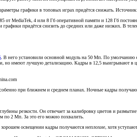
араметры графики в топовых играх придётся снижать. Источник:
85 от MediaTek, 4 или 8 Гб оперативной памяти и 128 Гб посто
ки графики придётся снизить до средних или даже низких. В те
5
. В него установили основной модуль на 50 Мп. По умолчанию 
и, но имеют лучшую детализацию. Кадры в 12,5 выигрывают в цв
hina.com
бенно при ближнем и среднем планах. Ночные кадры получаются
лубины резкости. Он отвечает за калибровку цветов и размытие
 по 2 Мп. За это его можно похвалить.
 хорошем освещении кадры получаются неплохие, хотя уступают