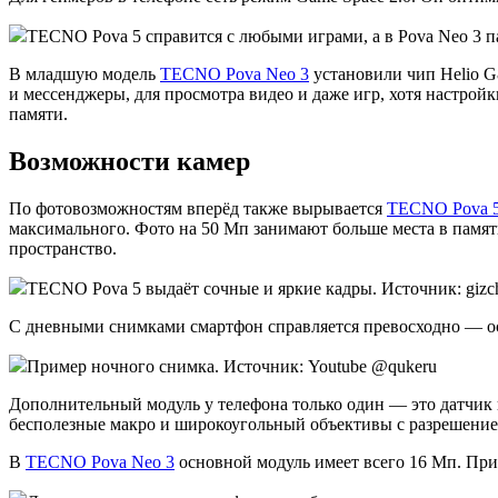
TECNO Pova 5 справится с любыми играми, а в Pova Neo 3 п
В младшую модель
TECNO Pova Neo 3
установили чип Helio G
и мессенджеры, для просмотра видео и даже игр, хотя настрой
памяти.
Возможности камер
По фотовозможностям вперёд также вырывается
TECNO Pova 
максимального. Фото на 50 Мп занимают больше места в памят
пространство.
TECNO Pova 5 выдаёт сочные и яркие кадры. Источник: gizc
С дневными снимками смартфон справляется превосходно — осо
Пример ночного снимка. Источник: Youtube @qukeru
Дополнительный модуль у телефона только один — это датчик г
бесполезные макро и широкоугольный объективы с разрешением
В
TECNO Pova Neo 3
основной модуль имеет всего 16 Мп. При