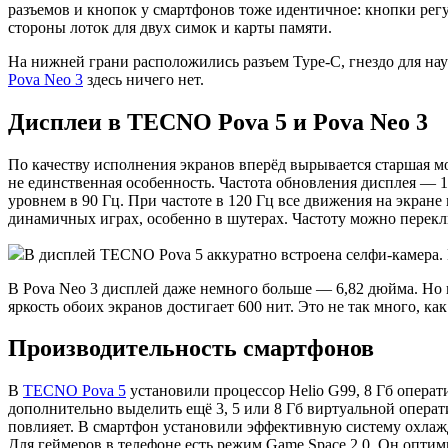
разъемов и кнопок у смартфонов тоже идентичное: кнопки рег
стороны лоток для двух симок и карты памяти.
На нижней грани расположились разъем Type-C, гнездо для на
Pova Neo 3
здесь ничего нет.
Дисплеи в TECNO Pova 5 и Pova Neo 3
По качеству исполнения экранов вперёд вырывается старшая м
не единственная особенность. Частота обновления дисплея — 1
уровнем в 90 Гц. При частоте в 120 Гц все движения на экран
динамичных играх, особенно в шутерах. Частоту можно перекл
В дисплей TECNO Pova 5 аккуратно встроена селфи-камера. 
В Pova Neo 3 дисплей даже немного больше — 6,82 дюйма. Но 
яркость обоих экранов достигает 600 нит. Это не так много, 
Производительность смартфонов
В
TECNO Pova 5
установили процессор Helio G99, 8 Гб опера
дополнительно выделить ещё 3, 5 или 8 Гб виртуальной операти
повлияет. В смартфон установили эффективную систему охлажд
Для геймеров в телефоне есть режим Game Space 2.0. Он опти