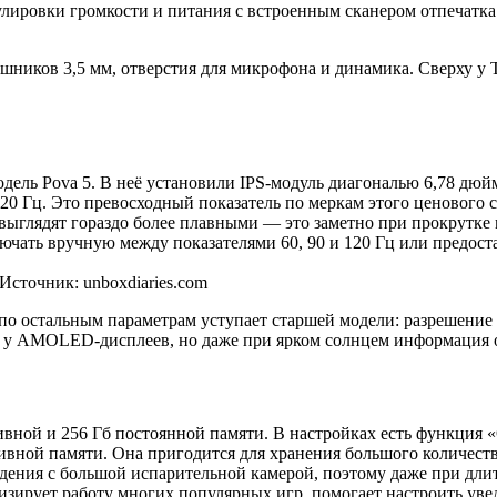
улировки громкости и питания с встроенным сканером отпечатк
ушников 3,5 мм, отверстия для микрофона и динамика. Сверху у
одель Pova 5. В неё установили IPS-модуль диагональю 6,78 д
20 Гц. Это превосходный показатель по меркам этого ценового 
е выглядят гораздо более плавными — это заметно при прокрутке 
ючать вручную между показателями 60, 90 и 120 Гц или предос
Источник: unboxdiaries.com
по остальным параметрам уступает старшей модели: разрешение 
как у AMOLED-дисплеев, но даже при ярком солнцем информация 
тивной и 256 Гб постоянной памяти. В настройках есть функци
вной памяти. Она пригодится для хранения большого количества 
ения с большой испарительной камерой, поэтому даже при длите
мизирует работу многих популярных игр, помогает настроить ув