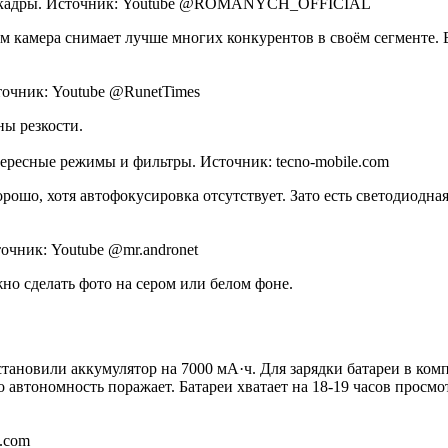
хие кадры. Источник: Youtube @ROMANYCH_OFFICIAL
ом камера снимает лучше многих конкурентов в своём сегменте. 
точник: Youtube @RunetTimes
ны резкости.
ересные режимы и фильтры. Источник: tecno-mobile.com
ошо, хотя автофокусировка отсутствует. Зато есть светодиодна
очник: Youtube @mr.andronet
но сделать фото на сером или белом фоне.
установили аккумулятор на 7000 мА·ч. Для зарядки батареи в ко
то автономность поражает. Батареи хватает на 18-19 часов просм
a.com