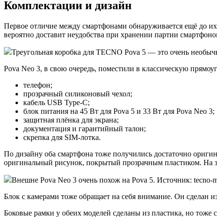
Комплектации и дизайн
Первое отличие между смартфонами обнаруживается ещё до их
вероятно доставит неудобства при хранении партии смартфоно
Треугольная коробка для TECNO Pova 5 — это очень необычн
Pova Neo 3, в свою очередь, поместили в классическую прямо
телефон;
прозрачный силиконовый чехол;
кабель USB Type-C;
блок питания на 45 Вт для Pova 5 и 33 Вт для Pova Neo 3;
защитная плёнка для экрана;
документация и гарантийный талон;
скрепка для SIM-лотка.
По дизайну оба смартфона тоже получились достаточно оригина
оригинальный рисунок, покрытый прозрачным пластиком. На з
Внешне Pova Neo 3 очень похож на Pova 5. Источник: tecno-m
Блок с камерами тоже обращает на себя внимание. Он сделан и
Боковые рамки у обеих моделей сделаны из пластика, но тоже 