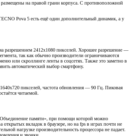
а размещены на правой грани корпуса. С противоположной
 TECNO Pova 5 есть ещё один дополнительный динамик, а у
юйма разрешением 2412х1080 пикселей. Хорошее разрешение —
сегмента, так как обычно производители ограничиваются
меню или скроллинге ленты в соцсетях. Также это заметно в
тавить автоматический выбор смартфону.
1640х720 пикселей, частота обновления — 90 Гц. Пиковая
остаётся читаемой.
я «Объединение памяти», при помощи которой можно
открытых вкладок в браузере, но на fps в играх почти не
льной нагрузке производительность процессора не падает.
едомления и звонки.