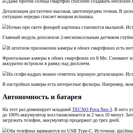
Даже против солнца смартфон способен создавать непло
Детализация достаточно высокая, цветопередача точная. В цел
ситуацию нередко спасает мощная вспышка.
Ночью при свете фонарей картинка становится мыльной. Ис
Главный модуль дополнили 2-мегапиксельным датчиком глуби
В штатном приложении камеры в обоих смартфонах есть инт
Фронтальные камеры в обоих смартфонах по 8 Мп. Снимают хор
аккуратно встроили в рамку над дисплеем.
На селфи-кадрах можно отметить хорошую детализацию. Ист
В настройках камеры есть интересные фильтры. Например, мож
Автономность и батарея
На этот раз доминирует младший
TECNO Pova Neo 3
. В него 
до 100% аккумулятор восстанавливается за 2 часа 10 минут. За
загружать телефон, аккумулятор продержит до трех дней.
Оба телефона заряжаются по USB Type-С. Источник: gizchin