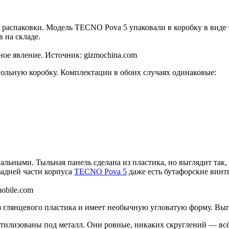
 распаковки. Модель TECNO Pova 5 упаковали в коробку в виде 
в на складе.
ое явление. Источник: gizmochina.com
угольную коробку. Комплектации в обоих случаях одинаковые:
льными. Тыльная панель сделана из пластика, но выглядит так, 
адней части корпуса
TECNO Pova 5
даже есть бутафорские винт
obile.com
з глянцевого пластика и имеет необычную угловатую форму. Выгл
стилизованы под металл. Они ровные, никаких скруглений — всё