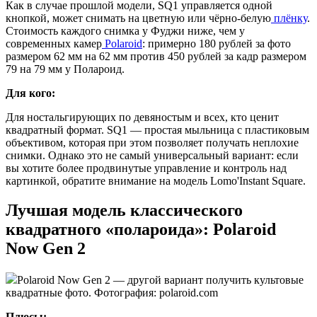
Как в случае прошлой модели, SQ1 управляется одной
кнопкой, может снимать на цветную или чёрно-белую
плёнку
.
Стоимость каждого снимка у Фуджи ниже, чем у
современных камер
Polaroid
: примерно 180 рублей за фото
размером 62 мм на 62 мм против 450 рублей за кадр размером
79 на 79 мм у Полароид.
Для кого:
Для ностальгирующих по девяностым и всех, кто ценит
квадратный формат. SQ1 — простая мыльница с пластиковым
объективом, которая при этом позволяет получать неплохие
снимки. Однако это не самый универсальный вариант: если
вы хотите более продвинутые управление и контроль над
картинкой, обратите внимание на модель Lomo'Instant Square.
Лучшая модель классического
квадратного «полароида»: Polaroid
Now Gen 2
Polaroid Now Gen 2 — другой вариант получить культовые
квадратные фото. Фотография: polaroid.com
Плюсы: