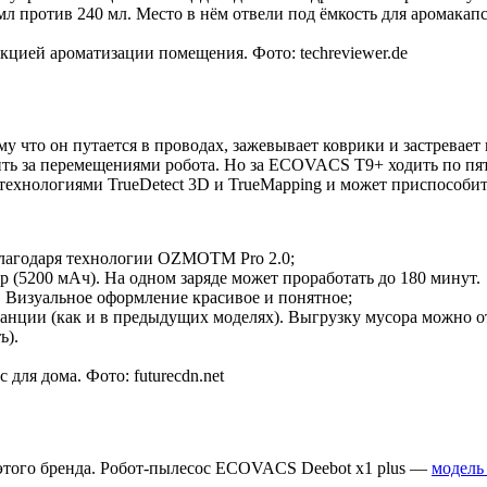
мл против 240 мл. Место в нём отвели под ёмкость для аромакап
ией ароматизации помещения. Фото: techreviewer.de
у что он путается в проводах, зажевывает коврики и застревае
ить за перемещениями робота. Но за ECOVACS T9+ ходить по пя
нологиями TrueDetect 3D и TrueMapping и может приспособить
благодаря технологии OZMOTM Pro 2.0;
 (5200 мАч). На одном заряде может проработать до 180 минут.
. Визуальное оформление красивое и понятное;
танции (как и в предыдущих моделях). Выгрузку мусора можно о
ь).
ля дома. Фото: futurecdn.net
 этого бренда. Робот-пылесос ECOVACS Deebot x1 plus —
модель 