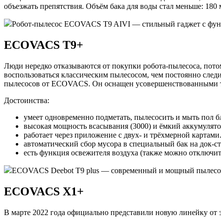
объезжать препятствия. Объём бака для воды стал меньше: 180 
Робот-пылесос ECOVACS T9 AIVI — стильный гаджет с функц
ECOVACS T9+
Люди нередко отказываются от покупки робота-пылесоса, потом
воспользоваться классическим пылесосом, чем постоянно след
пылесосов от ECOVACS. Он оснащен усовершенствованными тех
Достоинства:
умеет одновременно подметать, пылесосить и мыть пол 
высокая мощность всасывания (3000) и ёмкий аккумулятор
работает через приложение с двух- и трёхмерной картами
автоматический сбор мусора в специальный бак на док-с
есть функция освежителя воздуха (также можно отключит
ECOVACS Deebot T9 plus — современный и мощный пылесос д
ECOVACS X1+
В марте 2022 года официально представили новую линейку от