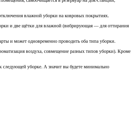
помещения, самоочищается в резервуар на док-станции,
отключения влажной уборки на ковровых покрытиях.
борки и две щётки для влажной (вибрирующая — для оттирания
арты и может одновременно проводить оба типа уборки.
роматизация воздуха, совмещение разных типов уборки). Кроме
к следующей уборке. А значит вы будете минимально