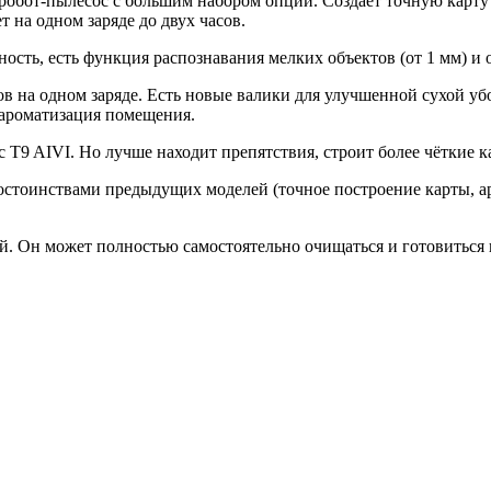
обот-пылесос с большим набором опций. Создаёт точную карту 
т на одном заряде до двух часов.
ть, есть функция распознавания мелких объектов (от 1 мм) и 
ов на одном заряде. Есть новые валики для улучшенной сухой у
 ароматизация помещения.
T9 AIVI. Но лучше находит препятствия, строит более чёткие к
остоинствами предыдущих моделей (точное построение карты, а
 Он может полностью самостоятельно очищаться и готовиться 