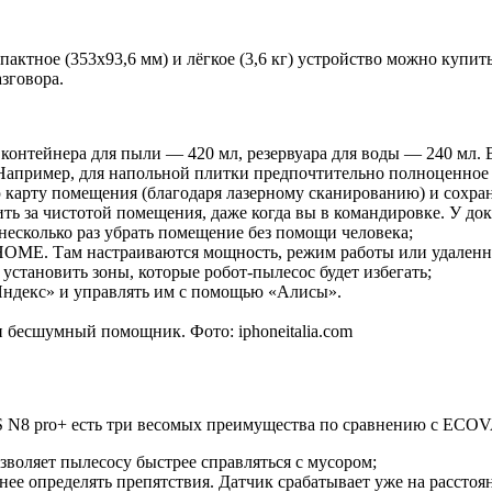
актное (353х93,6 мм) и лёгкое (3,6 кг) устройство можно купить
зговора.
контейнера для пыли — 420 мл, резервуара для воды — 240 мл. 
апример, для напольной плитки предпочтительно полноценное м
 карту помещения (благодаря лазерному сканированию) и сохран
за чистотой помещения, даже когда вы в командировке. У док-
сколько раз убрать помещение без помощи человека;
OME. Там настраиваются мощность, режим работы или удаленн
установить зоны, которые робот-пылесос будет избегать;
Яндекс» и управлять им с помощью «Алисы».
есшумный помощник. Фото: iphoneitalia.com
S N8 pro+ есть три весомых преимущества по сравнению с ECO
зволяет пылесосу быстрее справляться с мусором;
очнее определять препятствия. Датчик срабатывает уже на расс