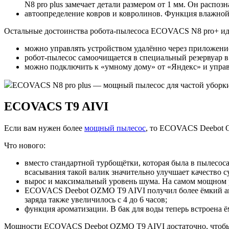
N8 pro plus замечает детали размером от 1 мм. Он распоз
автоопределение ковров и ковролинов. Функция влажной 
Остальные достоинства робота-пылесоса ECOVACS N8 pro+ и
можно управлять устройством удалённо через приложен
робот-пылесос самоочищается в специальный резервуар в
можно подключить к «умному дому» от «Яндекс» и управ
ECOVACS N8 pro plus — мощный пылесос для частой уборки. 
ECOVACS T9 AIVI
Если вам нужен более
мощный пылесос
, то ECOVACS Deebot O
Что нового:
вместо стандартной турбощётки, которая была в пылесос
всасывания такой валик значительно улучшает качество с
вырос и максимальный уровень шума. На самом мощном р
ECOVACS Deebot OZMO T9 AIVI получил более ёмкий акку
заряда также увеличилось с 4 до 6 часов;
функция ароматизации. В бак для воды теперь встроена ём
Мощности ECOVACS Deebot OZMO T9 AIVI достаточно, чтобы уб