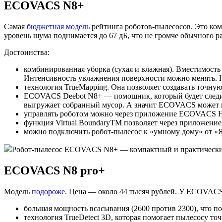
ECOVACS N8+
Самая
бюджетная модель
рейтинга роботов-пылесосов. Это комп
уровень шума поднимается до 67 дБ, что не громче обычного ра
Достоинства:
комбинированная уборка (сухая и влажная). Вместимость 
Интенсивность увлажнения поверхности можно менять. Н
технология TrueMapping. Она позволяет создавать точную
ECOVACS Deebot N8+ — помощник, который будет следить 
выгружает собранный мусор. А значит ECOVACS может не
управлять роботом можно через приложение ECOVACS H
функция Virtual BoundaryTM позволяет через приложение 
можно подключить робот-пылесос к «умному дому» от «
Робот-пылесос ECOVACS N8+ — компактный и практически б
ECOVACS N8 pro+
Модель
подороже
. Цена — около 44 тысяч рублей. У ECOVAC
большая мощность всасывания (2600 против 2300), что по
технология TrueDetect 3D, которая помогает пылесосу т