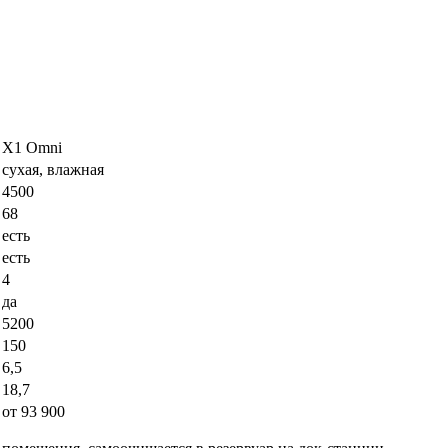
X1 Omni
сухая, влажная
4500
68
есть
есть
4
да
5200
150
6,5
18,7
от 93 900