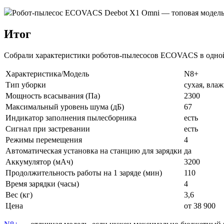
Робот-пылесос ECOVACS Deebot X1 Omni — топовая модель от
Итог
Собрали характеристики роботов-пылесосов ECOVACS в одной
Характеристика/Модель
N8+
Тип уборки
сухая, вла
Мощность всасывания (Па)
2300
Максимальный уровень шума (дБ)
67
Индикатор заполнения пылесборника
есть
Сигнал при застревании
есть
Режимы перемещения
4
Автоматическая установка на станцию для зарядки
да
Аккумулятор (мАч)
3200
Продолжительность работы на 1 заряде (мин)
110
Время зарядки (часы)
4
Вес (кг)
3,6
Цена
от 38 900