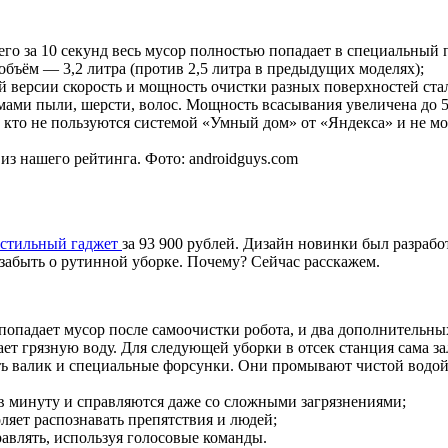
го за 10 секунд весь мусор полностью попадает в специальный 
 объём — 3,2 литра (против 2,5 литра в предыдущих моделях);
 версии скорость и мощность очистки разных поверхностей ста
мами пыли, шерсти, волос. Мощность всасывания увеличена до 5
кто не пользуются системой «Умный дом» от «Яндекса» и не мо
нашего рейтинга. Фото: androidguys.com
стильный гаджет
за 93 900 рублей. Дизайн новинки был разработ
забыть о рутинной уборке. Почему? Сейчас расскажем.
 попадает мусор после самоочистки робота, и два дополнительных
ает грязную воду. Для следующей уборки в отсек станция сама зал
ь валик и специальные форсунки. Они промывают чистой водой 
в минуту и справляются даже со сложными загрязнениями;
яет распознавать препятствия и людей;
влять, используя голосовые команды.