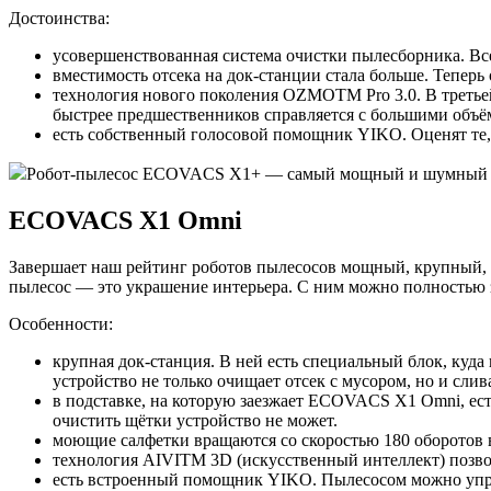
Достоинства:
усовершенствованная система очистки пылесборника. Все
вместимость отсека на док-станции стала больше. Теперь
технология нового поколения OZMOTM Pro 3.0. В третьей
быстрее предшественников справляется с большими объё
есть собственный голосовой помощник YIKO. Оценят те, 
Робот-пылесос ECOVACS X1+ — самый мощный и шумный из 
ECOVACS X1 Omni
Завершает наш рейтинг роботов пылесосов мощный, крупный,
пылесос — это украшение интерьера. С ним можно полностью 
Особенности:
крупная док-станция. В ней есть специальный блок, куда
устройство не только очищает отсек с мусором, но и слив
в подставке, на которую заезжает ECOVACS X1 Omni, ест
очистить щётки устройство не может.
моющие салфетки вращаются со скоростью 180 оборотов 
технология AIVITM 3D (искусственный интеллект) позвол
есть встроенный помощник YIKO. Пылесосом можно упра