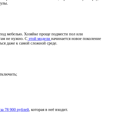
сулы.
т под мебелью. Хозяйке проще подмести пол или
там не нужно. С
этой модели
начинается новое поколение
ся даже к самой сложной среде.
тключить;
за 78 900 рублей
, которая в неё входит.