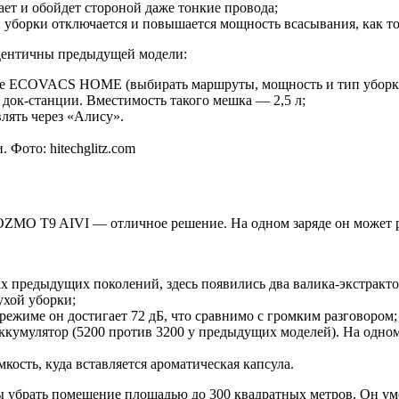
нает и обойдет стороной даже тонкие провода;
уборки отключается и повышается мощность всасывания, как тол
дентичны предыдущей модели:
ие ECOVACS HOME (выбирать маршруты, мощность и тип уборки
 док-станции. Вместимость такого мешка — 2,5 л;
лять через «Алису».
Фото: hitechglitz.com
ZMO T9 AIVI — отличное решение. На одном заряде он может ра
ах предыдущих поколений, здесь появились два валика-экстракт
ухой уборки;
ежиме он достигает 72 дБ, что сравнимо с громким разговором;
мулятор (5200 против 3200 у предыдущих моделей). На одном з
кость, куда вставляется ароматическая капсула.
рать помещение площадью до 300 квадратных метров. Он умеет