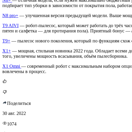
N8+
— отличная модель, если нужен максимально бюджетный р
подбирает тип уборки в зависимости от покрытия пола, работае
N8 pro+
— улучшенная версия предыдущей модели. Выше мощнос
T9 AIVI
— робот-пылесос, который может работать до трёх час
пятен и салфетка — для протирания пола). Приятный бонус —
T9+
— пылесос нового поколения, который по функциям схож с 
X1+
— мощная, стильная новинка 2022 года. Обладает всеми д
того, увеличены мощность всасывания, объём пылесборника.
X1 Omni
— современный робот с максимальным набором опций.
вовлечены в процесс.
Поделиться
30 авг. 2022
1074