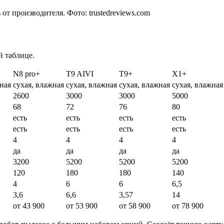
 производителя. Фото: trustedreviews.com
 таблице.
N8 pro+
T9 AIVI
T9+
X1+
жная
сухая, влажная
сухая, влажная
сухая, влажная
сухая, влажная
2600
3000
3000
5000
68
72
76
80
есть
есть
есть
есть
есть
есть
есть
есть
4
4
4
4
да
да
да
да
3200
5200
5200
5200
120
180
180
140
4
6
6
6,5
3,6
6,6
3,57
14
от 43 900
от 53 900
от 58 900
от 78 900