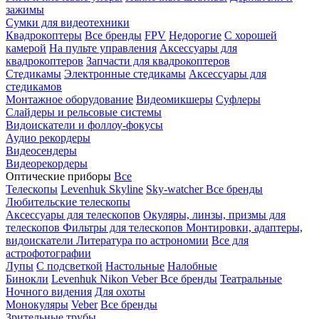
зажимы
Сумки для видеотехники
Квадрокоптеры
Все бренды
FPV
Недорогие
С хорошей
камерой
На пульте управления
Аксессуары для
квадрокоптеров
Запчасти для квадрокоптеров
Стедикамы
Электронные стедикамы
Аксессуары для
стедикамов
Монтажное оборудование
Видеомикшеры
Суфлеры
Слайдеры и рельсовые системы
Видоискатели и фоллоу-фокусы
Аудио рекордеры
Видеосендеры
Видеорекордеры
Оптические приборы
Все
Телескопы
Levenhuk Skyline
Sky-watcher
Все бренды
Любительские телескопы
Аксессуары для телескопов
Окуляры, линзы, призмы для
телескопов
Фильтры для телескопов
Монтировки, адаптеры,
видоискатели
Литература по астрономии
Все для
астрофотографии
Лупы
С подсветкой
Настольные
Налобные
Бинокли
Levenhuk
Nikon
Veber
Все бренды
Театральные
Ночного видения
Для охоты
Монокуляры
Veber
Все бренды
Зрительные трубы