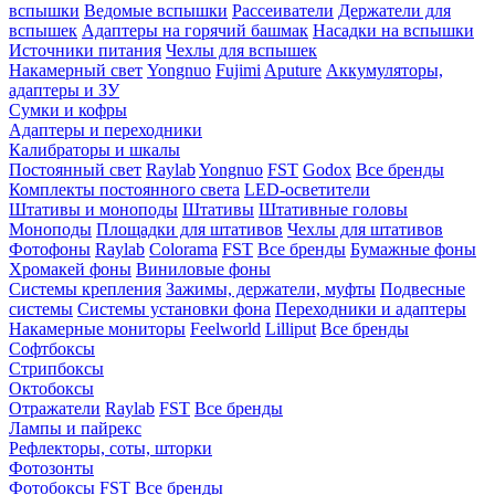
вспышки
Ведомые вспышки
Рассеиватели
Держатели для
вспышек
Адаптеры на горячий башмак
Насадки на вспышки
Источники питания
Чехлы для вспышек
Накамерный свет
Yongnuo
Fujimi
Aputure
Аккумуляторы,
адаптеры и ЗУ
Сумки и кофры
Адаптеры и переходники
Калибраторы и шкалы
Постоянный свет
Raylab
Yongnuo
FST
Godox
Все бренды
Комплекты постоянного света
LED-осветители
Штативы и моноподы
Штативы
Штативные головы
Моноподы
Площадки для штативов
Чехлы для штативов
Фотофоны
Raylab
Colorama
FST
Все бренды
Бумажные фоны
Хромакей фоны
Виниловые фоны
Системы крепления
Зажимы, держатели, муфты
Подвесные
системы
Системы установки фона
Переходники и адаптеры
Накамерные мониторы
Feelworld
Lilliput
Все бренды
Софтбоксы
Стрипбоксы
Октобоксы
Отражатели
Raylab
FST
Все бренды
Лампы и пайрекс
Рефлекторы, соты, шторки
Фотозонты
Фотобоксы
FST
Все бренды