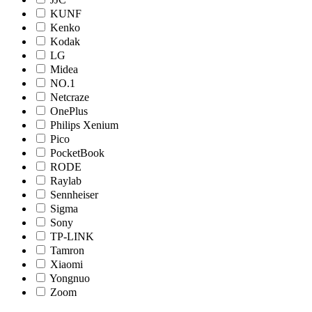
KUNF
Kenko
Kodak
LG
Midea
NO.1
Netcraze
OnePlus
Philips Xenium
Pico
PocketBook
RODE
Raylab
Sennheiser
Sigma
Sony
TP-LINK
Tamron
Xiaomi
Yongnuo
Zoom