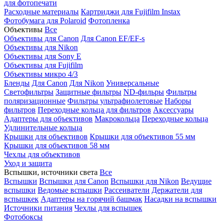
для фотопечати
Расходные материалы
Картриджи для Fujifilm Instax
Фотобумага для Polaroid
Фотопленка
Объективы
Все
Объективы для Canon
Для Canon EF/EF-s
Объективы для Nikon
Объективы для Sony E
Объективы для Fujifilm
Объективы микро 4/3
Бленды
Для Canon
Для Nikon
Универсальные
Светофильтры
Защитные фильтры
ND-фильры
Фильтры
поляризационные
Фильтры ультрафиолетовые
Наборы
фильтров
Переходные кольца для фильтров
Аксессуары
Адаптеры для объективов
Макрокольца
Переходные кольца
Удлинительные кольца
Крышки для объективов
Крышки для объективов 55 мм
Крышки для объективов 58 мм
Чехлы для объективов
Уход и защита
Вспышки, источники света
Все
Вспышки
Вспышки для Canon
Вспышки для Nikon
Ведущие
вспышки
Ведомые вспышки
Рассеиватели
Держатели для
вспышкек
Адаптеры на горячий башмак
Насадки на вспышки
Источники питания
Чехлы для вспышек
Фотобоксы