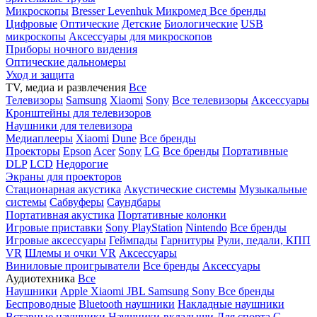
Микроскопы
Bresser
Levenhuk
Микромед
Все бренды
Цифровые
Оптические
Детские
Биологические
USB
микроскопы
Аксессуары для микроскопов
Приборы ночного видения
Оптические дальномеры
Уход и защита
TV, медиа и развлечения
Все
Телевизоры
Samsung
Xiaomi
Sony
Все телевизоры
Аксессуары
Кронштейны для телевизоров
Наушники для телевизора
Медиаплееры
Xiaomi
Dune
Все бренды
Проекторы
Epson
Acer
Sony
LG
Все бренды
Портативные
DLP
LCD
Недорогие
Экраны для проекторов
Стационарная акустика
Акустические системы
Музыкальные
системы
Сабвуферы
Саундбары
Портативная акустика
Портативные колонки
Игровые приставки
Sony PlayStation
Nintendo
Все бренды
Игровые аксессуары
Геймпады
Гарнитуры
Рули, педали, КПП
VR
Шлемы и очки VR
Аксессуары
Виниловые проигрыватели
Все бренды
Аксессуары
Аудиотехника
Все
Наушники
Apple
Xiaomi
JBL
Samsung
Sony
Все бренды
Беспроводные
Bluetooth наушники
Накладные наушники
Вставные наушники
Наушники-вкладыши
Для спорта
С