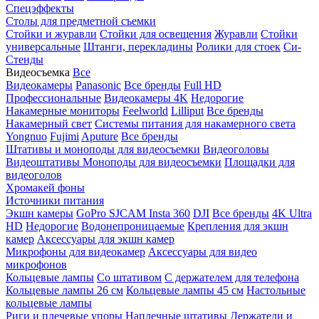
Спецэффекты
Столы для предметной съемки
Стойки и журавли
Стойки для освещения
Журавли
Стойки
универсальные
Штанги, перекладины
Ролики для стоек
Си-
Стенды
Видеосъемка
Все
Видеокамеры
Panasonic
Все бренды
Full HD
Профессиональные
Видеокамеры 4K
Недорогие
Накамерные мониторы
Feelworld
Lilliput
Все бренды
Накамерный свет
Системы питания для накамерного света
Yongnuo
Fujimi
Aputure
Все бренды
Штативы и моноподы для видеосъемки
Видеоголовы
Видеоштативы
Моноподы для видеосъемки
Площадки для
видеоголов
Хромакей фоны
Источники питания
Экшн камеры
GoPro
SJCAM
Insta 360
DJI
Все бренды
4K Ultra
HD
Недорогие
Водонепроницаемые
Крепления для экшн
камер
Аксессуары для экшн камер
Микрофоны для видеокамер
Аксессуары для видео
микрофонов
Кольцевые лампы
Со штативом
C держателем для телефона
Кольцевые лампы 26 см
Кольцевые лампы 45 см
Настольные
кольцевые лампы
Риги и плечевые упоры
Наплечные штативы
Держатели и