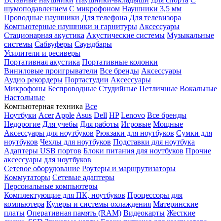
шумоподавлением
С микрофоном
Наушники 3,5 мм
Проводные наушники
Для телефона
Для телевизора
Компьютерные наушники и гарнитуры
Аксессуары
Стационарная акустика
Акустические системы
Музыкальные
системы
Сабвуферы
Саундбары
Усилители и ресиверы
Портативная акустика
Портативные колонки
Виниловые проигрыватели
Все бренды
Аксессуары
Аудио рекордеры
Портастудии
Аксессуары
Микрофоны
Беспроводные
Студийные
Петличные
Вокальные
Настольные
Компьютерная техника
Все
Ноутбуки
Acer
Apple
Asus
Dell
HP
Lenovo
Все бренды
Недорогие
Для учебы
Для работы
Игровые
Мощные
Аксессуары для ноутбуков
Рюкзаки для ноутбуков
Сумки для
ноутбуков
Чехлы для ноутбуков
Подставки для ноутбука
Адаптеры USB портов
Блоки питания для ноутбуков
Прочие
аксессуары для ноутбуков
Сетевое оборудование
Роутеры и маршрутизаторы
Коммутаторы
Сетевые адаптеры
Персональные компьютеры
Комплектующие для ПК, ноутбуков
Процессоры для
компьютера
Кулеры и системы охлаждения
Материнские
платы
Оперативная память (RAM)
Видеокарты
Жесткие