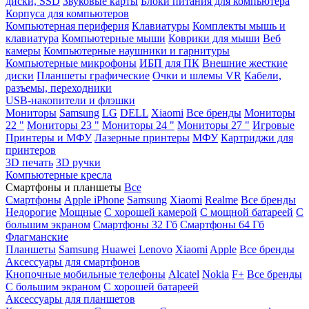
диски, SSD
Звуковые карты
Блоки питания для компьютера
Корпуса для компьютеров
Компьютерная периферия
Клавиатуры
Комплекты мышь и
клавиатура
Компьютерные мыши
Коврики для мыши
Веб
камеры
Компьютерные наушники и гарнитуры
Компьютерные микрофоны
ИБП для ПК
Внешние жесткие
диски
Планшеты графические
Очки и шлемы VR
Кабели,
разъемы, переходники
USB-накопители и флэшки
Мониторы
Samsung
LG
DELL
Xiaomi
Все бренды
Мониторы
22 "
Мониторы 23 "
Мониторы 24 "
Мониторы 27 "
Игровые
Принтеры и МФУ
Лазерные принтеры
МФУ
Картриджи для
принтеров
3D печать
3D ручки
Компьютерные кресла
Смартфоны и планшеты
Все
Смартфоны
Apple iPhone
Samsung
Xiaomi
Realme
Все бренды
Недорогие
Мощные
С хорошей камерой
С мощной батареей
С
большим экраном
Смартфоны 32 Гб
Смартфоны 64 Гб
Флагманские
Планшеты
Samsung
Huawei
Lenovo
Xiaomi
Apple
Все бренды
Аксессуары для смартфонов
Кнопочные мобильные телефоны
Alcatel
Nokia
F+
Все бренды
С большим экраном
С хорошей батареей
Аксессуары для планшетов