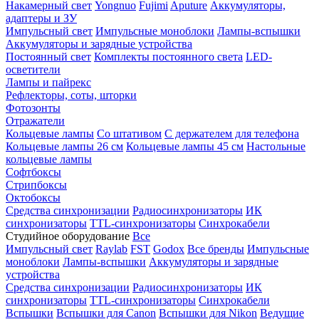
Накамерный свет
Yongnuo
Fujimi
Aputure
Аккумуляторы,
адаптеры и ЗУ
Импульсный свет
Импульсные моноблоки
Лампы-вспышки
Аккумуляторы и зарядные устройства
Постоянный свет
Комплекты постоянного света
LED-
осветители
Лампы и пайрекс
Рефлекторы, соты, шторки
Фотозонты
Отражатели
Кольцевые лампы
Со штативом
С держателем для телефона
Кольцевые лампы 26 см
Кольцевые лампы 45 см
Настольные
кольцевые лампы
Софтбоксы
Стрипбоксы
Октобоксы
Средства синхронизации
Радиосинхронизаторы
ИК
синхронизаторы
TTL-синхронизаторы
Синхрокабели
Студийное оборудование
Все
Импульсный свет
Raylab
FST
Godox
Все бренды
Импульсные
моноблоки
Лампы-вспышки
Аккумуляторы и зарядные
устройства
Средства синхронизации
Радиосинхронизаторы
ИК
синхронизаторы
TTL-синхронизаторы
Синхрокабели
Вспышки
Вспышки для Canon
Вспышки для Nikon
Ведущие