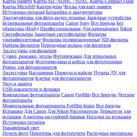
Карты памяти
Карты SD / SDHC / SDXC
Карты Compact Flash
Карты MicroSD
Картридеры
Чехлы для карт памяти
Источники питания
Батарейки и аккумуляторы
Аккумуляторы для фото-видео техники
Зарядные устройства
Беззеркальные фотоаппараты
Canon
Sony
Все бренды
Без
объектива (Body)
Профессиональные
Для начинающих
Nikon
Светофильтры
Защитные светофильтры
Фильтры
ультрафиолетовые
Фильтры поляризационные
ND-фильтры
Наборы фильтров
Переходные кольца для фильтров
Аксессуары для фильтров
Сумки, рюкзаки, чехлы
Фоторюкзаки
Для зеркальных
фотоаппаратов
Фоточемоданы и кейсы для фототехники
Ремни для фотоаппаратов
Аксессуары
Наглазники
Провода и кабели
Пульты ДУ для
фотоаппаратов
Клетки для фотоаппаратов
Уход и защита
USB-накопители и флэшки
Компактные фотоаппараты
Canon
Fujifilm
Все бренды
Детские
фотоаппараты
Моментальные фотоаппараты
Fujifilm Instax
Все бренды
Вспышки
Для Canon
Для Nikon
Рассеиватели
Держатели для
вспышек
Адаптеры на горячий башмак
Насадки на вспышки
Источники питания
Накамерный свет
Печать фото
Принтеры для фотопечати
Расходные материалы