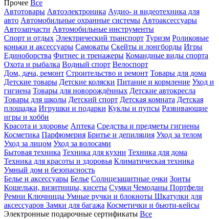
Прочее
Все
Автотовары
Автоэлектроника
Аудио- и видеотехника для
авто
Автомобильные охранные системы
Автоаксессуары
Автозапчасти
Автомобильные инструменты
Спорт и отдых
Электрический транспорт
Туризм
Роликовые
коньки и аксессуары
Самокаты
Скейты и лонгборды
Игры
Единоборства
Фитнес и тренажеры
Командные виды спорта
Охота и рыбалка
Водный спорт
Велоспорт
Дом, дача, ремонт
Строительство и ремонт
Товары для дома
Детские товары
Детские коляски
Питание и кормление
Уход и
гигиена
Товары для новорождённых
Детские автокресла
Товары для школы
Детский спорт
Детская комната
Детская
площадка
Игрушки и подарки
Куклы и пупсы
Развивающие
игры и хобби
Красота и здоровье
Аптека
Средства и предметы гигиены
Косметика
Парфюмерия
Бритье и депиляция
Уход за телом
Уход за лицом
Уход за волосами
Бытовая техника
Техника для кухни
Техника для дома
Техника для красоты и здоровья
Климатическая техника
Умный дом и безопасность
Белье и аксессуары
Белье
Солнцезащитные очки
Зонты
Кошельки, визитницы, кисеты
Сумки
Чемоданы
Портфели
Ремни
Ключницы
Умные ручки и блокноты
Шкатулки для
аксессуаров
Замки для багажа
Косметички и бьюти-кейсы
Электронные подарочные сертификаты
Все