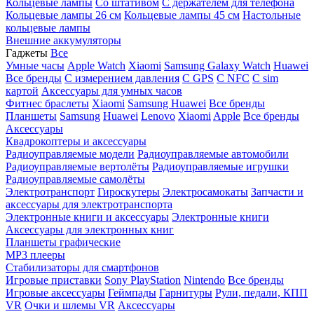
Кольцевые лампы
Со штативом
C держателем для телефона
Кольцевые лампы 26 см
Кольцевые лампы 45 см
Настольные
кольцевые лампы
Внешние аккумуляторы
Гаджеты
Все
Умные часы
Apple Watch
Xiaomi
Samsung Galaxy Watch
Huawei
Все бренды
C измерением давления
C GPS
C NFC
C sim
картой
Аксессуары для умных часов
Фитнес браслеты
Xiaomi
Samsung
Huawei
Все бренды
Планшеты
Samsung
Huawei
Lenovo
Xiaomi
Apple
Все бренды
Аксессуары
Квадрокоптеры и аксессуары
Радиоуправляемые модели
Радиоуправляемые автомобили
Радиоуправляемые вертолёты
Радиоуправляемые игрушки
Радиоуправляемые самолёты
Электротранспорт
Гироскутеры
Электросамокаты
Запчасти и
аксессуары для электротранспорта
Электронные книги и аксессуары
Электронные книги
Аксессуары для электронных книг
Планшеты графические
MP3 плееры
Стабилизаторы для смартфонов
Игровые приставки
Sony PlayStation
Nintendo
Все бренды
Игровые аксессуары
Геймпады
Гарнитуры
Рули, педали, КПП
VR
Очки и шлемы VR
Аксессуары