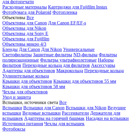
для фотопечати
Расходные материалы
Картриджи для Fujifilm Instax
Фотобумага для Polaroid
Фотопленка
Объективы
Все
Объективы для Canon
Для Canon EF/EF-s
Объективы для Nikon
Объективы для Sony E
Объективы для Fujifilm
Объективы микро 4/3
Бленды
Для Canon
Для Nikon
Универсальные
Светофильтры
Защитные фильтры
ND-фильры
Фильтры
поляризационные
Фильтры ультрафиолетовые
Наборы
фильтров
Переходные кольца для фильтров
Аксессуары
Адаптеры для объективов
Макрокольца
Переходные кольца
Удлинительные кольца
Крышки для объективов
Крышки для объективов 55 мм
Крышки для объективов 58 мм
Чехлы для объективов
Уход и защита
Вспышки, источники света
Все
Вспышки
Вспышки для Canon
Вспышки для Nikon
Ведущие
вспышки
Ведомые вспышки
Рассеиватели
Держатели для
вспышкек
Адаптеры на горячий башмак
Насадки на вспышки
Источники питания
Чехлы для вспышек
Фотобоксы