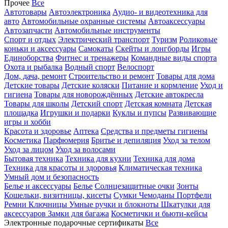
Прочее
Все
Автотовары
Автоэлектроника
Аудио- и видеотехника для
авто
Автомобильные охранные системы
Автоаксессуары
Автозапчасти
Автомобильные инструменты
Спорт и отдых
Электрический транспорт
Туризм
Роликовые
коньки и аксессуары
Самокаты
Скейты и лонгборды
Игры
Единоборства
Фитнес и тренажеры
Командные виды спорта
Охота и рыбалка
Водный спорт
Велоспорт
Дом, дача, ремонт
Строительство и ремонт
Товары для дома
Детские товары
Детские коляски
Питание и кормление
Уход и
гигиена
Товары для новорождённых
Детские автокресла
Товары для школы
Детский спорт
Детская комната
Детская
площадка
Игрушки и подарки
Куклы и пупсы
Развивающие
игры и хобби
Красота и здоровье
Аптека
Средства и предметы гигиены
Косметика
Парфюмерия
Бритье и депиляция
Уход за телом
Уход за лицом
Уход за волосами
Бытовая техника
Техника для кухни
Техника для дома
Техника для красоты и здоровья
Климатическая техника
Умный дом и безопасность
Белье и аксессуары
Белье
Солнцезащитные очки
Зонты
Кошельки, визитницы, кисеты
Сумки
Чемоданы
Портфели
Ремни
Ключницы
Умные ручки и блокноты
Шкатулки для
аксессуаров
Замки для багажа
Косметички и бьюти-кейсы
Электронные подарочные сертификаты
Все