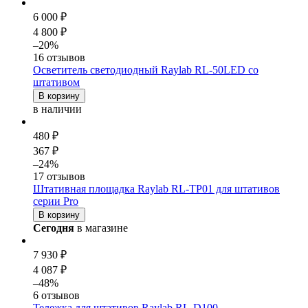
6 000 ₽
4 800 ₽
–20%
16 отзывов
Осветитель светодиодный Raylab RL-50LED со
штатив
ом
В корзину
в наличии
480 ₽
367 ₽
–24%
17 отзывов
Штативная площадка Raylab RL-TP01 для
штатив
ов
серии Pro
В корзину
Сегодня
в магазине
7 930 ₽
4 087 ₽
–48%
6 отзывов
Тележка для
штатив
ов Raylab RL-D100