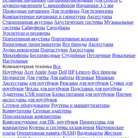
шумоподавлением
С микрофоном
Наушники 3,5 мм
Проводные наушники
Для телефона
Для телевизора
Компьютерные наушники и гарнитуры
Аксессуары
Стационарная акустика
Акустические системы
Музыкальные
системы
Сабвуферы
Саундбары
Усилители и ресиверы
Портативная акустика
Портативные колонки
Виниловые проигрыватели
Все бренды
Аксессуары
Аудио рекордеры
Портастудии
Аксессуары
Микрофоны
Беспроводные
Студийные
Петличные
Вокальные
Настольные
Компьютерная техника
Все
Ноутбуки
Acer
Apple
Asus
Dell
HP
Lenovo
Все бренды
Недорогие
Для учебы
Для работы
Игровые
Мощные
Аксессуары для ноутбуков
Рюкзаки для ноутбуков
Сумки для
ноутбуков
Чехлы для ноутбуков
Подставки для ноутбука
Адаптеры USB портов
Блоки питания для ноутбуков
Прочие
аксессуары для ноутбуков
Сетевое оборудование
Роутеры и маршрутизаторы
Коммутаторы
Сетевые адаптеры
Персональные компьютеры
Комплектующие для ПК, ноутбуков
Процессоры для
компьютера
Кулеры и системы охлаждения
Материнские
платы
Оперативная память (RAM)
Видеокарты
Жесткие