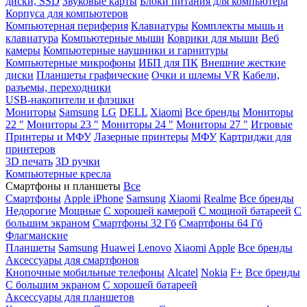
диски, SSD
Звуковые карты
Блоки питания для компьютера
Корпуса для компьютеров
Компьютерная периферия
Клавиатуры
Комплекты мышь и
клавиатура
Компьютерные мыши
Коврики для мыши
Веб
камеры
Компьютерные наушники и гарнитуры
Компьютерные микрофоны
ИБП для ПК
Внешние жесткие
диски
Планшеты графические
Очки и шлемы VR
Кабели,
разъемы, переходники
USB-накопители и флэшки
Мониторы
Samsung
LG
DELL
Xiaomi
Все бренды
Мониторы
22 "
Мониторы 23 "
Мониторы 24 "
Мониторы 27 "
Игровые
Принтеры и МФУ
Лазерные принтеры
МФУ
Картриджи для
принтеров
3D печать
3D ручки
Компьютерные кресла
Смартфоны и планшеты
Все
Смартфоны
Apple iPhone
Samsung
Xiaomi
Realme
Все бренды
Недорогие
Мощные
С хорошей камерой
С мощной батареей
С
большим экраном
Смартфоны 32 Гб
Смартфоны 64 Гб
Флагманские
Планшеты
Samsung
Huawei
Lenovo
Xiaomi
Apple
Все бренды
Аксессуары для смартфонов
Кнопочные мобильные телефоны
Alcatel
Nokia
F+
Все бренды
С большим экраном
С хорошей батареей
Аксессуары для планшетов