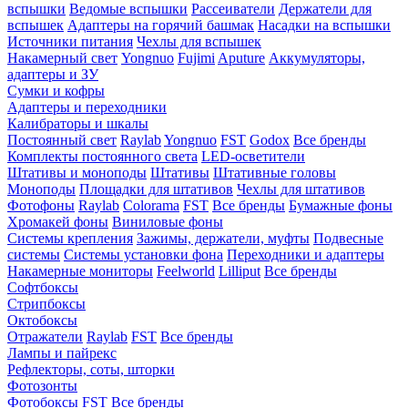
вспышки
Ведомые вспышки
Рассеиватели
Держатели для
вспышек
Адаптеры на горячий башмак
Насадки на вспышки
Источники питания
Чехлы для вспышек
Накамерный свет
Yongnuo
Fujimi
Aputure
Аккумуляторы,
адаптеры и ЗУ
Сумки и кофры
Адаптеры и переходники
Калибраторы и шкалы
Постоянный свет
Raylab
Yongnuo
FST
Godox
Все бренды
Комплекты постоянного света
LED-осветители
Штативы и моноподы
Штативы
Штативные головы
Моноподы
Площадки для штативов
Чехлы для штативов
Фотофоны
Raylab
Colorama
FST
Все бренды
Бумажные фоны
Хромакей фоны
Виниловые фоны
Системы крепления
Зажимы, держатели, муфты
Подвесные
системы
Системы установки фона
Переходники и адаптеры
Накамерные мониторы
Feelworld
Lilliput
Все бренды
Софтбоксы
Стрипбоксы
Октобоксы
Отражатели
Raylab
FST
Все бренды
Лампы и пайрекс
Рефлекторы, соты, шторки
Фотозонты
Фотобоксы
FST
Все бренды