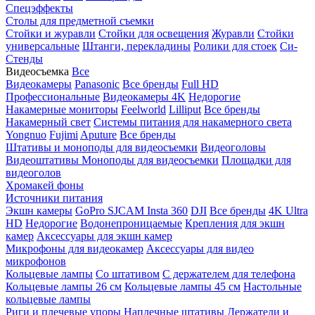
Спецэффекты
Столы для предметной съемки
Стойки и журавли
Стойки для освещения
Журавли
Стойки
универсальные
Штанги, перекладины
Ролики для стоек
Си-
Стенды
Видеосъемка
Все
Видеокамеры
Panasonic
Все бренды
Full HD
Профессиональные
Видеокамеры 4K
Недорогие
Накамерные мониторы
Feelworld
Lilliput
Все бренды
Накамерный свет
Системы питания для накамерного света
Yongnuo
Fujimi
Aputure
Все бренды
Штативы и моноподы для видеосъемки
Видеоголовы
Видеоштативы
Моноподы для видеосъемки
Площадки для
видеоголов
Хромакей фоны
Источники питания
Экшн камеры
GoPro
SJCAM
Insta 360
DJI
Все бренды
4K Ultra
HD
Недорогие
Водонепроницаемые
Крепления для экшн
камер
Аксессуары для экшн камер
Микрофоны для видеокамер
Аксессуары для видео
микрофонов
Кольцевые лампы
Со штативом
C держателем для телефона
Кольцевые лампы 26 см
Кольцевые лампы 45 см
Настольные
кольцевые лампы
Риги и плечевые упоры
Наплечные штативы
Держатели и