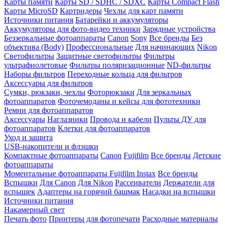
Карты памяти
Карты SD / SDHC / SDXC
Карты Compact Flash
Карты MicroSD
Картридеры
Чехлы для карт памяти
Источники питания
Батарейки и аккумуляторы
Аккумуляторы для фото-видео техники
Зарядные устройства
Беззеркальные фотоаппараты
Canon
Sony
Все бренды
Без
объектива (Body)
Профессиональные
Для начинающих
Nikon
Светофильтры
Защитные светофильтры
Фильтры
ультрафиолетовые
Фильтры поляризационные
ND-фильтры
Наборы фильтров
Переходные кольца для фильтров
Аксессуары для фильтров
Сумки, рюкзаки, чехлы
Фоторюкзаки
Для зеркальных
фотоаппаратов
Фоточемоданы и кейсы для фототехники
Ремни для фотоаппаратов
Аксессуары
Наглазники
Провода и кабели
Пульты ДУ для
фотоаппаратов
Клетки для фотоаппаратов
Уход и защита
USB-накопители и флэшки
Компактные фотоаппараты
Canon
Fujifilm
Все бренды
Детские
фотоаппараты
Моментальные фотоаппараты
Fujifilm Instax
Все бренды
Вспышки
Для Canon
Для Nikon
Рассеиватели
Держатели для
вспышек
Адаптеры на горячий башмак
Насадки на вспышки
Источники питания
Накамерный свет
Печать фото
Принтеры для фотопечати
Расходные материалы