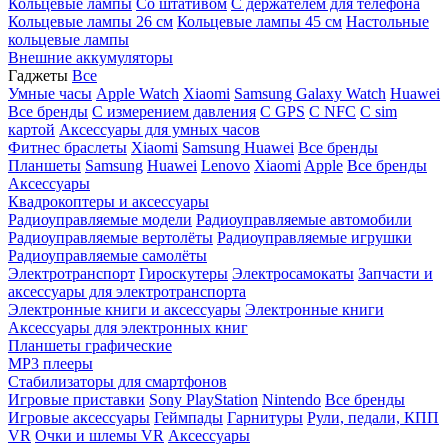
Кольцевые лампы
Со штативом
C держателем для телефона
Кольцевые лампы 26 см
Кольцевые лампы 45 см
Настольные
кольцевые лампы
Внешние аккумуляторы
Гаджеты
Все
Умные часы
Apple Watch
Xiaomi
Samsung Galaxy Watch
Huawei
Все бренды
C измерением давления
C GPS
C NFC
C sim
картой
Аксессуары для умных часов
Фитнес браслеты
Xiaomi
Samsung
Huawei
Все бренды
Планшеты
Samsung
Huawei
Lenovo
Xiaomi
Apple
Все бренды
Аксессуары
Квадрокоптеры и аксессуары
Радиоуправляемые модели
Радиоуправляемые автомобили
Радиоуправляемые вертолёты
Радиоуправляемые игрушки
Радиоуправляемые самолёты
Электротранспорт
Гироскутеры
Электросамокаты
Запчасти и
аксессуары для электротранспорта
Электронные книги и аксессуары
Электронные книги
Аксессуары для электронных книг
Планшеты графические
MP3 плееры
Стабилизаторы для смартфонов
Игровые приставки
Sony PlayStation
Nintendo
Все бренды
Игровые аксессуары
Геймпады
Гарнитуры
Рули, педали, КПП
VR
Очки и шлемы VR
Аксессуары