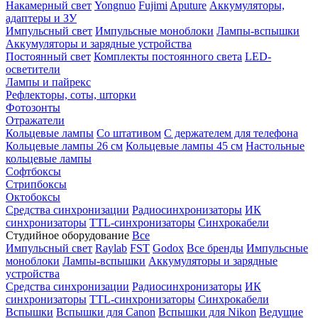
Накамерный свет
Yongnuo
Fujimi
Aputure
Аккумуляторы,
адаптеры и ЗУ
Импульсный свет
Импульсные моноблоки
Лампы-вспышки
Аккумуляторы и зарядные устройства
Постоянный свет
Комплекты постоянного света
LED-
осветители
Лампы и пайрекс
Рефлекторы, соты, шторки
Фотозонты
Отражатели
Кольцевые лампы
Со штативом
С держателем для телефона
Кольцевые лампы 26 см
Кольцевые лампы 45 см
Настольные
кольцевые лампы
Софтбоксы
Стрипбоксы
Октобоксы
Средства синхронизации
Радиосинхронизаторы
ИК
синхронизаторы
TTL-синхронизаторы
Синхрокабели
Студийное оборудование
Все
Импульсный свет
Raylab
FST
Godox
Все бренды
Импульсные
моноблоки
Лампы-вспышки
Аккумуляторы и зарядные
устройства
Средства синхронизации
Радиосинхронизаторы
ИК
синхронизаторы
TTL-синхронизаторы
Синхрокабели
Вспышки
Вспышки для Canon
Вспышки для Nikon
Ведущие