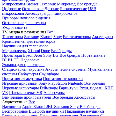
Микроскопы
Bresser
Levenhuk
Микромед
Все бренды
Цифровые
Оптические
Детские
Биологические
USB
микроскопы
Аксессуары для микроскопов
Приборы ночного видения
Оптические дальномеры
Уход и защита
TV, медиа и развлечения
Все
Телевизоры
Samsung
Xiaomi
Sony
Все телевизоры
Аксессуары
Кронштейны для телевизоров
Наушники для телевизора
Медиаплееры
Xiaomi
Dune
Все бренды
Проекторы
Epson
Acer
Sony
LG
Все бренды
Портативные
DLP
LCD
Недорогие
Экраны для проекторов
Стационарная акустика
Акустические системы
Музыкальные
системы
Сабвуферы
Саундбары
Портативная акустика
Портативные колонки
Игровые приставки
Sony PlayStation
Nintendo
Все бренды
Игровые аксессуары
Геймпады
Гарнитуры
Рули, педали, КПП
VR
Шлемы и очки VR
Аксессуары
Виниловые проигрыватели
Все бренды
Аксессуары
Аудиотехника
Все
Наушники
Apple
Xiaomi
JBL
Samsung
Sony
Все бренды
Беспроводные
Bluetooth наушники
Накладные наушники
Вставные наушники
Наушники-вкладыши
Для спорта
С