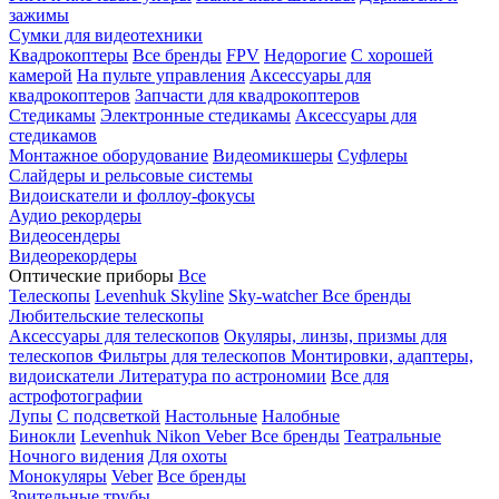
зажимы
Сумки для видеотехники
Квадрокоптеры
Все бренды
FPV
Недорогие
С хорошей
камерой
На пульте управления
Аксессуары для
квадрокоптеров
Запчасти для квадрокоптеров
Стедикамы
Электронные стедикамы
Аксессуары для
стедикамов
Монтажное оборудование
Видеомикшеры
Суфлеры
Слайдеры и рельсовые системы
Видоискатели и фоллоу-фокусы
Аудио рекордеры
Видеосендеры
Видеорекордеры
Оптические приборы
Все
Телескопы
Levenhuk Skyline
Sky-watcher
Все бренды
Любительские телескопы
Аксессуары для телескопов
Окуляры, линзы, призмы для
телескопов
Фильтры для телескопов
Монтировки, адаптеры,
видоискатели
Литература по астрономии
Все для
астрофотографии
Лупы
С подсветкой
Настольные
Налобные
Бинокли
Levenhuk
Nikon
Veber
Все бренды
Театральные
Ночного видения
Для охоты
Монокуляры
Veber
Все бренды
Зрительные трубы