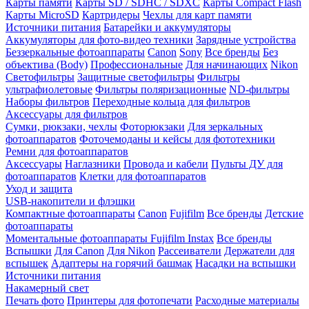
Карты памяти
Карты SD / SDHC / SDXC
Карты Compact Flash
Карты MicroSD
Картридеры
Чехлы для карт памяти
Источники питания
Батарейки и аккумуляторы
Аккумуляторы для фото-видео техники
Зарядные устройства
Беззеркальные фотоаппараты
Canon
Sony
Все бренды
Без
объектива (Body)
Профессиональные
Для начинающих
Nikon
Светофильтры
Защитные светофильтры
Фильтры
ультрафиолетовые
Фильтры поляризационные
ND-фильтры
Наборы фильтров
Переходные кольца для фильтров
Аксессуары для фильтров
Сумки, рюкзаки, чехлы
Фоторюкзаки
Для зеркальных
фотоаппаратов
Фоточемоданы и кейсы для фототехники
Ремни для фотоаппаратов
Аксессуары
Наглазники
Провода и кабели
Пульты ДУ для
фотоаппаратов
Клетки для фотоаппаратов
Уход и защита
USB-накопители и флэшки
Компактные фотоаппараты
Canon
Fujifilm
Все бренды
Детские
фотоаппараты
Моментальные фотоаппараты
Fujifilm Instax
Все бренды
Вспышки
Для Canon
Для Nikon
Рассеиватели
Держатели для
вспышек
Адаптеры на горячий башмак
Насадки на вспышки
Источники питания
Накамерный свет
Печать фото
Принтеры для фотопечати
Расходные материалы