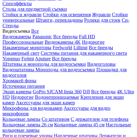
Спецэффекты
Столы для предметной съемки
Стойки и журавли
Стойки для освещения
Журавли
Стойки
универсальные
Штанги, перекладины
Ролики для стоек
Си-
Стенды
Видеосъемка
Все
Видеокамеры
Panasonic
Все бренды
Full HD
Профессиональные
Видеокамеры 4K
Недорогие
Накамерные мониторы
Feelworld
Lilliput
Все бренды
Накамерный свет
Системы питания для накамерного света
Yongnuo
Fujimi
Aputure
Все бренды
Штативы и моноподы для видеосъемки
Видеоголовы
Видеоштативы
Моноподы для видеосъемки
Площадки для
видеоголов
Хромакей фоны
Источники питания
Экшн камеры
GoPro
SJCAM
Insta 360
DJI
Все бренды
4K Ultra
HD
Недорогие
Водонепроницаемые
Крепления для экшн
камер
Аксессуары для экшн камер
Микрофоны для видеокамер
Аксессуары для видео
микрофонов
Кольцевые лампы
Со штативом
C держателем для телефона
Кольцевые лампы 26 см
Кольцевые лампы 45 см
Настольные
кольцевые лампы
Риги и плечевые упоры
Наплечные штативы
Держатели и