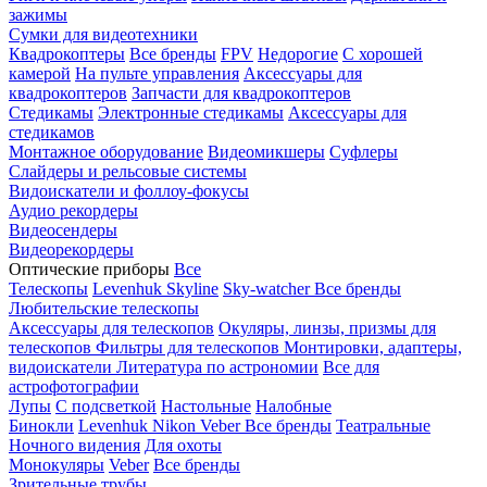
зажимы
Сумки для видеотехники
Квадрокоптеры
Все бренды
FPV
Недорогие
С хорошей
камерой
На пульте управления
Аксессуары для
квадрокоптеров
Запчасти для квадрокоптеров
Стедикамы
Электронные стедикамы
Аксессуары для
стедикамов
Монтажное оборудование
Видеомикшеры
Суфлеры
Слайдеры и рельсовые системы
Видоискатели и фоллоу-фокусы
Аудио рекордеры
Видеосендеры
Видеорекордеры
Оптические приборы
Все
Телескопы
Levenhuk Skyline
Sky-watcher
Все бренды
Любительские телескопы
Аксессуары для телескопов
Окуляры, линзы, призмы для
телескопов
Фильтры для телескопов
Монтировки, адаптеры,
видоискатели
Литература по астрономии
Все для
астрофотографии
Лупы
С подсветкой
Настольные
Налобные
Бинокли
Levenhuk
Nikon
Veber
Все бренды
Театральные
Ночного видения
Для охоты
Монокуляры
Veber
Все бренды
Зрительные трубы