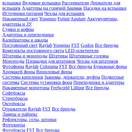
вспышки
Ведомые вспышки
Рассеиватели
Держатели для
вспышек
Адаптеры на горячий башмак
Насадки на вспышки
Источники питания
Чехлы для вспышек
Накамерный свет
Yongnuo
Fujimi
Aputure
Аккумуляторы,
адаптеры и ЗУ
Сумки и кофры
Адаптеры и переходники
Калибраторы и шкалы
Постоянный свет
Raylab
Yongnuo
FST
Godox
Все бренды
Комплекты постоянного света
LED-осветители
Штативы и моноподы
Штативы
Штативные головы
Моноподы
Площадки для штативов
Чехлы для штативов
Фотофоны
Raylab
Colorama
FST
Все бренды
Бумажные фоны
Хромакей фоны
Виниловые фоны
Системы крепления
Зажимы, держатели, муфты
Подвесные
системы
Системы установки фона
Переходники и адаптеры
Накамерные мониторы
Feelworld
Lilliput
Все бренды
Софтбоксы
Стрипбоксы
Октобоксы
Отражатели
Raylab
FST
Все бренды
Лампы и пайрекс
Рефлекторы, соты, шторки
Фотозонты
Фотобоксы
FST
Все бренды