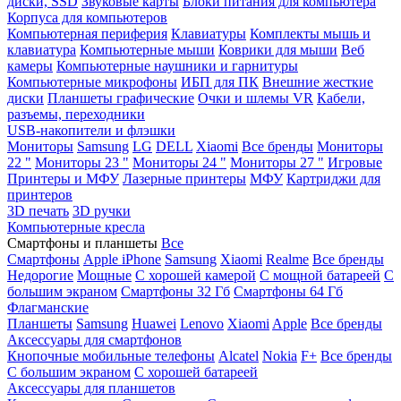
диски, SSD
Звуковые карты
Блоки питания для компьютера
Корпуса для компьютеров
Компьютерная периферия
Клавиатуры
Комплекты мышь и
клавиатура
Компьютерные мыши
Коврики для мыши
Веб
камеры
Компьютерные наушники и гарнитуры
Компьютерные микрофоны
ИБП для ПК
Внешние жесткие
диски
Планшеты графические
Очки и шлемы VR
Кабели,
разъемы, переходники
USB-накопители и флэшки
Мониторы
Samsung
LG
DELL
Xiaomi
Все бренды
Мониторы
22 "
Мониторы 23 "
Мониторы 24 "
Мониторы 27 "
Игровые
Принтеры и МФУ
Лазерные принтеры
МФУ
Картриджи для
принтеров
3D печать
3D ручки
Компьютерные кресла
Смартфоны и планшеты
Все
Смартфоны
Apple iPhone
Samsung
Xiaomi
Realme
Все бренды
Недорогие
Мощные
С хорошей камерой
С мощной батареей
С
большим экраном
Смартфоны 32 Гб
Смартфоны 64 Гб
Флагманские
Планшеты
Samsung
Huawei
Lenovo
Xiaomi
Apple
Все бренды
Аксессуары для смартфонов
Кнопочные мобильные телефоны
Alcatel
Nokia
F+
Все бренды
С большим экраном
С хорошей батареей
Аксессуары для планшетов