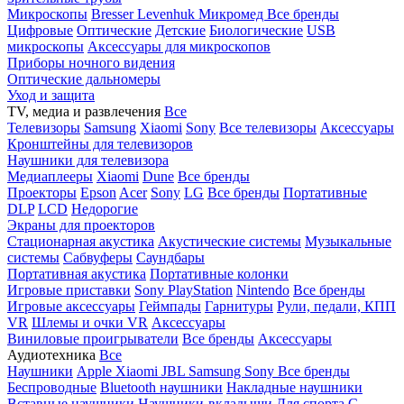
Микроскопы
Bresser
Levenhuk
Микромед
Все бренды
Цифровые
Оптические
Детские
Биологические
USB
микроскопы
Аксессуары для микроскопов
Приборы ночного видения
Оптические дальномеры
Уход и защита
TV, медиа и развлечения
Все
Телевизоры
Samsung
Xiaomi
Sony
Все телевизоры
Аксессуары
Кронштейны для телевизоров
Наушники для телевизора
Медиаплееры
Xiaomi
Dune
Все бренды
Проекторы
Epson
Acer
Sony
LG
Все бренды
Портативные
DLP
LCD
Недорогие
Экраны для проекторов
Стационарная акустика
Акустические системы
Музыкальные
системы
Сабвуферы
Саундбары
Портативная акустика
Портативные колонки
Игровые приставки
Sony PlayStation
Nintendo
Все бренды
Игровые аксессуары
Геймпады
Гарнитуры
Рули, педали, КПП
VR
Шлемы и очки VR
Аксессуары
Виниловые проигрыватели
Все бренды
Аксессуары
Аудиотехника
Все
Наушники
Apple
Xiaomi
JBL
Samsung
Sony
Все бренды
Беспроводные
Bluetooth наушники
Накладные наушники
Вставные наушники
Наушники-вкладыши
Для спорта
С