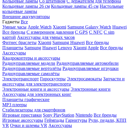
Кольцевые лампы
Со штативом
C держателем для телефона
Кольцевые лампы 26 см
Кольцевые лампы 45 см
Настольные
кольцевые лампы
Внешние аккумуляторы
Гаджеты
Все
Умные часы
Apple Watch
Xiaomi
Samsung Galaxy Watch
Huawei
Все бренды
C измерением давления
C GPS
C NFC
C sim
картой
Аксессуары для умных часов
Фитнес браслеты
Xiaomi
Samsung
Huawei
Все бренды
Планшеты
Samsung
Huawei
Lenovo
Xiaomi
Apple
Все бренды
Аксессуары
Квадрокоптеры и аксессуары
Радиоуправляемые модели
Радиоуправляемые автомобили
Радиоуправляемые вертолёты
Радиоуправляемые игрушки
Радиоуправляемые самолёты
Электротранспорт
Гироскутеры
Электросамокаты
Запчасти и
аксессуары для электротранспорта
Электронные книги и аксессуары
Электронные книги
Аксессуары для электронных книг
Планшеты графические
MP3 плееры
Стабилизаторы для смартфонов
Игровые приставки
Sony PlayStation
Nintendo
Все бренды
Игровые аксессуары
Геймпады
Гарнитуры
Рули, педали, КПП
VR
Очки и шлемы VR
Аксессуары