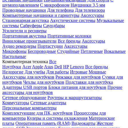
шумоподавлением
С микрофоном
Наушники 3,5 мм
Проводные наушники
Для телефона
Для телевизора
Компьютерные наушники и гарнитуры
Аксессуары
Стационарная акустика
Акустические системы
Музыкальные
системы
Сабвуферы
Саундбары
Усилители и ресиверы
Портативная акустика
Портативные колонки
Виниловые проигрыватели
Все бренды
Аксессуары
Аудио рекордеры
Портастудии
Аксессуары
Микрофоны
Беспроводные
Студийные
Петличные
Вокальные
Настольные
Компьютерная техника
Все
Ноутбуки
Acer
Apple
Asus
Dell
HP
Lenovo
Все бренды
Недорогие
Для учебы
Для работы
Игровые
Мощные
Аксессуары для ноутбуков
Рюкзаки для ноутбуков
Сумки для
ноутбуков
Чехлы для ноутбуков
Подставки для ноутбука
Адаптеры USB портов
Блоки питания для ноутбуков
Прочие
аксессуары для ноутбуков
Сетевое оборудование
Роутеры и маршрутизаторы
Коммутаторы
Сетевые адаптеры
Персональные компьютеры
Комплектующие для ПК, ноутбуков
Процессоры для
компьютера
Кулеры и системы охлаждения
Материнские
платы
Оперативная память (RAM)
Видеокарты
Жесткие