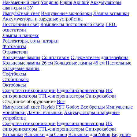
Накамерный свет
Yongnuo
Fujimi
Aputure
Аккумуляторы,
адаптеры и ЗУ
Импульсный свет
Импульсные моноблоки
Лампы-вспышки
Аккумуляторы и зарядные устройства
Постоянный свет
Комплекты постоянного света
LED-
осветители
Лампы и пайрекс
Рефлекторы, соты, шторки
Фотозонты
Отражатели
Кольцевые лампы
Со штативом
С держателем для телефона
Кольцевые лампы 26 см
Кольцевые лампы 45 см
Настольные
кольцевые лампы
Софтбоксы
Стрипбоксы
Октобоксы
Средства синхронизации
Радиосинхронизаторы
ИК
синхронизаторы
TTL-синхронизаторы
Синхрокабели
Студийное оборудование
Все
Импульсный свет
Raylab
FST
Godox
Все бренды
Импульсные
моноблоки
Лампы-вспышки
Аккумуляторы и зарядные
устройства
Средства синхронизации
Радиосинхронизаторы
ИК
синхронизаторы
TTL-синхронизаторы
Синхрокабели
Вспышки
Вспышки для Canon
Вспышки для Nikon
Ведущие