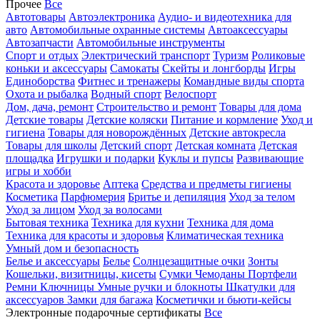
Прочее
Все
Автотовары
Автоэлектроника
Аудио- и видеотехника для
авто
Автомобильные охранные системы
Автоаксессуары
Автозапчасти
Автомобильные инструменты
Спорт и отдых
Электрический транспорт
Туризм
Роликовые
коньки и аксессуары
Самокаты
Скейты и лонгборды
Игры
Единоборства
Фитнес и тренажеры
Командные виды спорта
Охота и рыбалка
Водный спорт
Велоспорт
Дом, дача, ремонт
Строительство и ремонт
Товары для дома
Детские товары
Детские коляски
Питание и кормление
Уход и
гигиена
Товары для новорождённых
Детские автокресла
Товары для школы
Детский спорт
Детская комната
Детская
площадка
Игрушки и подарки
Куклы и пупсы
Развивающие
игры и хобби
Красота и здоровье
Аптека
Средства и предметы гигиены
Косметика
Парфюмерия
Бритье и депиляция
Уход за телом
Уход за лицом
Уход за волосами
Бытовая техника
Техника для кухни
Техника для дома
Техника для красоты и здоровья
Климатическая техника
Умный дом и безопасность
Белье и аксессуары
Белье
Солнцезащитные очки
Зонты
Кошельки, визитницы, кисеты
Сумки
Чемоданы
Портфели
Ремни
Ключницы
Умные ручки и блокноты
Шкатулки для
аксессуаров
Замки для багажа
Косметички и бьюти-кейсы
Электронные подарочные сертификаты
Все