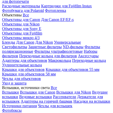
для фотопечати
Расходные материалы
Картриджи для Fujifilm Instax
Фотобумага для Polaroid
Фотопленка
Объективы
Все
Объективы для Canon
Для Canon EF/EF-s
Объективы для Nikon
Объективы для Sony E
Объективы для Fujifilm
Объективы микро 4/3
Бленды
Для Canon
Для Nikon
Универсальные
Светофильтры
Защитные фильтры
ND-фильры
Фильтры
поляризационные
Фильтры ультрафиолетовые
Наборы
фильтров
Переходные кольца для фильтров
Аксессуары
Адаптеры для объективов
Макрокольца
Переходные кольца
Удлинительные кольца
Крышки для объективов
Крышки для объективов 55 мм
Крышки для объективов 58 мм
Чехлы для объективов
Уход и защита
Вспышки, источники света
Все
Вспышки
Вспышки для Canon
Вспышки для Nikon
Ведущие
вспышки
Ведомые вспышки
Рассеиватели
Держатели для
вспышкек
Адаптеры на горячий башмак
Насадки на вспышки
Источники питания
Чехлы для вспышек
Фотобоксы