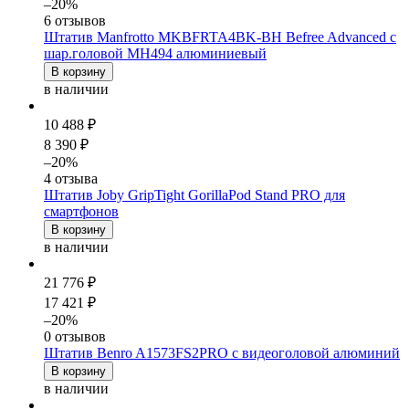
–20%
6 отзывов
Штатив Manfrotto MKBFRTA4BK-BH Befree Advanced с
шар.головой MH494 алюминиевый
В корзину
в наличии
10 488 ₽
8 390 ₽
–20%
4 отзыва
Штатив Joby GripTight GorillaPod Stand PRO для
смартфонов
В корзину
в наличии
21 776 ₽
17 421 ₽
–20%
0 отзывов
Штатив Benro A1573FS2PRO с видеоголовой алюминий
В корзину
в наличии