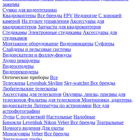
зажимы
Сумки для видеотехники
Квадрокоптеры
Все бренды
FPV
Недорогие
С хорошей
камерой
На пульте управления
Аксессуары для
квадрокоптеров
Запчасти для квадрокоптеров
Стедикамы
Электронные стедикамы
Аксессуары для
стедикамов
Монтажное оборудование
Видеомикшеры
Суфлеры
Слайдеры и рельсовые системы
Видоискатели и фоллоу-фокусы
Аудио рекордеры
Видеосендеры
Видеорекордеры
Оптические приборы
Все
Телескопы
Levenhuk Skyline
Sky-watcher
Все бренды
Любительские телескопы
Аксессуары для телескопов
Окуляры, линзы, призмы для
телескопов
Фильтры для телескопов
Монтировки, адаптеры,
видоискатели
Литература по астрономии
Все для
астрофотографии
Лупы
С подсветкой
Настольные
Налобные
Бинокли
Levenhuk
Nikon
Veber
Все бренды
Театральные
Ночного видения
Для охоты
Монокуляры
Veber
Все бренды
Зрительные трубы