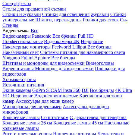
Спецэффекты
Столы для предметной съемки
Стойки и журавли
Стойки для освещения
Журавли
Стойки
универсальные
Штанги, перекладины
Ролики для стоек
Си-
Стенды
Видеосъемка
Все
Видеокамеры
Panasonic
Все бренды
Full HD
Профессиональные
Видеокамеры 4K
Недорогие
Накамерные мониторы
Feelworld
Lilliput
Все бренды
Накамерный свет
Системы питания для накамерного света
Yongnuo
Fujimi
Aputure
Все бренды
Штативы и моноподы для видеосъемки
Видеоголовы
Видеоштативы
Моноподы для видеосъемки
Площадки для
видеоголов
Хромакей фоны
Источники питания
Экшн камеры
GoPro
SJCAM
Insta 360
DJI
Все бренды
4K Ultra
HD
Недорогие
Водонепроницаемые
Крепления для экшн
камер
Аксессуары для экшн камер
Микрофоны для видеокамер
Аксессуары для видео
микрофонов
Кольцевые лампы
Со штативом
C держателем для телефона
Кольцевые лампы 26 см
Кольцевые лампы 45 см
Настольные
кольцевые лампы
Риги и плечевые упоры
Наплечные штативы
Держатели и