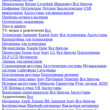
Микроскопы
Bresser
Levenhuk
Микромед
Все бренды
Цифровые
Оптические
Детские
Биологические
USB
микроскопы
Аксессуары для микроскопов
Приборы ночного видения
Оптические дальномеры
Уход и защита
TV, медиа и развлечения
Все
Телевизоры
Samsung
Xiaomi
Sony
Все телевизоры
Аксессуары
Кронштейны для телевизоров
Наушники для телевизора
Медиаплееры
Xiaomi
Dune
Все бренды
Проекторы
Epson
Acer
Sony
LG
Все бренды
Портативные
DLP
LCD
Недорогие
Экраны для проекторов
Стационарная акустика
Акустические системы
Музыкальные
системы
Сабвуферы
Саундбары
Портативная акустика
Портативные колонки
Игровые приставки
Sony PlayStation
Nintendo
Все бренды
Игровые аксессуары
Геймпады
Гарнитуры
Рули, педали, КПП
VR
Шлемы и очки VR
Аксессуары
Виниловые проигрыватели
Все бренды
Аксессуары
Аудиотехника
Все
Наушники
Apple
Xiaomi
JBL
Samsung
Sony
Все бренды
Беспроводные
Bluetooth наушники
Накладные наушники
Вставные наушники
Наушники-вкладыши
Для спорта
С