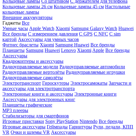
Кольцевые лампы
Со штативом
C держателем для телефона
Кольцевые лампы 26 см
Кольцевые лампы 45 см
Настольные
кольцевые лампы
Внешние аккумуляторы
Гаджеты
Все
Умные часы
Apple Watch
Xiaomi
Samsung Galaxy Watch
Huawei
Все бренды
C измерением давления
C GPS
C NFC
C sim
картой
Аксессуары для умных часов
Фитнес браслеты
Xiaomi
Samsung
Huawei
Все бренды
Планшеты
Samsung
Huawei
Lenovo
Xiaomi
Apple
Все бренды
Аксессуары
Квадрокоптеры и аксессуары
Радиоуправляемые модели
Радиоуправляемые автомобили
Радиоуправляемые вертолёты
Радиоуправляемые игрушки
Радиоуправляемые самолёты
Электротранспорт
Гироскутеры
Электросамокаты
Запчасти и
аксессуары для электротранспорта
Электронные книги и аксессуары
Электронные книги
Аксессуары для электронных книг
Планшеты графические
MP3 плееры
Стабилизаторы для смартфонов
Игровые приставки
Sony PlayStation
Nintendo
Все бренды
Игровые аксессуары
Геймпады
Гарнитуры
Рули, педали, КПП
VR
Очки и шлемы VR
Аксессуары