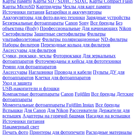
Карты памяти
Карты SD / SDHC / SDXC
Карты Compact Flash
Карты MicroSD
Картридеры
Чехлы для карт памяти
Источники питания
Батарейки и аккумуляторы
Аккумуляторы для фото-видео техники
Зарядные устройства
Беззеркальные фотоаппараты
Canon
Sony
Все бренды
Без
объектива (Body)
Профессиональные
Для начинающих
Nikon
Светофильтры
Защитные светофильтры
Фильтры
ультрафиолетовые
Фильтры поляризационные
ND-фильтры
Наборы фильтров
Переходные кольца для фильтров
Аксессуары для фильтров
Сумки, рюкзаки, чехлы
Фоторюкзаки
Для зеркальных
фотоаппаратов
Фоточемоданы и кейсы для фототехники
Ремни для фотоаппаратов
Аксессуары
Наглазники
Провода и кабели
Пульты ДУ для
фотоаппаратов
Клетки для фотоаппаратов
Уход и защита
USB-накопители и флэшки
Компактные фотоаппараты
Canon
Fujifilm
Все бренды
Детские
фотоаппараты
Моментальные фотоаппараты
Fujifilm Instax
Все бренды
Вспышки
Для Canon
Для Nikon
Рассеиватели
Держатели для
вспышек
Адаптеры на горячий башмак
Насадки на вспышки
Источники питания
Накамерный свет
Печать фото
Принтеры для фотопечати
Расходные материалы