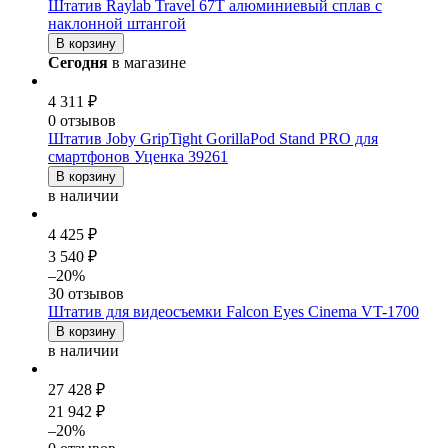
Штатив Raylab Travel 67T алюминиевый сплав с
наклонной штангой
В корзину
Сегодня
в магазине
4 311 ₽
0 отзывов
Штатив Joby GripTight GorillaPod Stand PRO для
смартфонов Уценка 39261
В корзину
в наличии
4 425 ₽
3 540 ₽
–20%
30 отзывов
Штатив для видеосъемки Falcon Eyes Cinema VT-1700
В корзину
в наличии
27 428 ₽
21 942 ₽
–20%