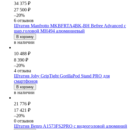
34 375 ₽
27 500 ₽
–20%
6 отзывов
Штатив Manfrotto MKBFRTA4BK-BH Befree Advanced с
шар.головой MH494 алюминиевый
В корзину
в наличии
10 488 ₽
8 390 ₽
–20%
4 отзыва
Штатив Joby GripTight GorillaPod Stand PRO для
смартфонов
В корзину
в наличии
21 776 ₽
17 421 ₽
–20%
0 отзывов
Штатив Benro A1573FS2PRO с видеоголовой алюминий