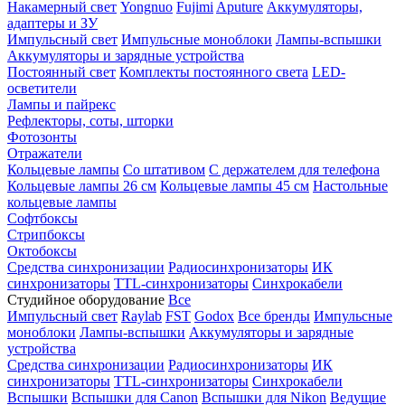
Накамерный свет
Yongnuo
Fujimi
Aputure
Аккумуляторы,
адаптеры и ЗУ
Импульсный свет
Импульсные моноблоки
Лампы-вспышки
Аккумуляторы и зарядные устройства
Постоянный свет
Комплекты постоянного света
LED-
осветители
Лампы и пайрекс
Рефлекторы, соты, шторки
Фотозонты
Отражатели
Кольцевые лампы
Со штативом
С держателем для телефона
Кольцевые лампы 26 см
Кольцевые лампы 45 см
Настольные
кольцевые лампы
Софтбоксы
Стрипбоксы
Октобоксы
Средства синхронизации
Радиосинхронизаторы
ИК
синхронизаторы
TTL-синхронизаторы
Синхрокабели
Студийное оборудование
Все
Импульсный свет
Raylab
FST
Godox
Все бренды
Импульсные
моноблоки
Лампы-вспышки
Аккумуляторы и зарядные
устройства
Средства синхронизации
Радиосинхронизаторы
ИК
синхронизаторы
TTL-синхронизаторы
Синхрокабели
Вспышки
Вспышки для Canon
Вспышки для Nikon
Ведущие