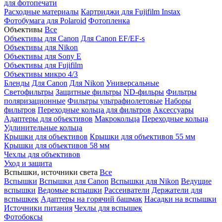
для фотопечати
Расходные материалы
Картриджи для Fujifilm Instax
Фотобумага для Polaroid
Фотопленка
Объективы
Все
Объективы для Canon
Для Canon EF/EF-s
Объективы для Nikon
Объективы для Sony E
Объективы для Fujifilm
Объективы микро 4/3
Бленды
Для Canon
Для Nikon
Универсальные
Светофильтры
Защитные фильтры
ND-фильры
Фильтры
поляризационные
Фильтры ультрафиолетовые
Наборы
фильтров
Переходные кольца для фильтров
Аксессуары
Адаптеры для объективов
Макрокольца
Переходные кольца
Удлинительные кольца
Крышки для объективов
Крышки для объективов 55 мм
Крышки для объективов 58 мм
Чехлы для объективов
Уход и защита
Вспышки, источники света
Все
Вспышки
Вспышки для Canon
Вспышки для Nikon
Ведущие
вспышки
Ведомые вспышки
Рассеиватели
Держатели для
вспышкек
Адаптеры на горячий башмак
Насадки на вспышки
Источники питания
Чехлы для вспышек
Фотобоксы