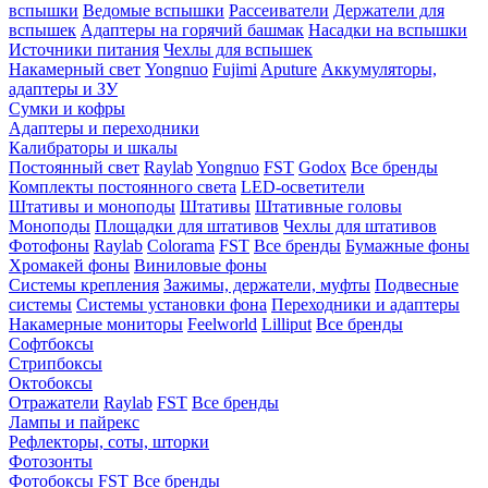
вспышки
Ведомые вспышки
Рассеиватели
Держатели для
вспышек
Адаптеры на горячий башмак
Насадки на вспышки
Источники питания
Чехлы для вспышек
Накамерный свет
Yongnuo
Fujimi
Aputure
Аккумуляторы,
адаптеры и ЗУ
Сумки и кофры
Адаптеры и переходники
Калибраторы и шкалы
Постоянный свет
Raylab
Yongnuo
FST
Godox
Все бренды
Комплекты постоянного света
LED-осветители
Штативы и моноподы
Штативы
Штативные головы
Моноподы
Площадки для штативов
Чехлы для штативов
Фотофоны
Raylab
Colorama
FST
Все бренды
Бумажные фоны
Хромакей фоны
Виниловые фоны
Системы крепления
Зажимы, держатели, муфты
Подвесные
системы
Системы установки фона
Переходники и адаптеры
Накамерные мониторы
Feelworld
Lilliput
Все бренды
Софтбоксы
Стрипбоксы
Октобоксы
Отражатели
Raylab
FST
Все бренды
Лампы и пайрекс
Рефлекторы, соты, шторки
Фотозонты
Фотобоксы
FST
Все бренды