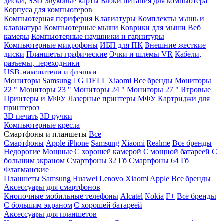
диски, SSD
Звуковые карты
Блоки питания для компьютера
Корпуса для компьютеров
Компьютерная периферия
Клавиатуры
Комплекты мышь и
клавиатура
Компьютерные мыши
Коврики для мыши
Веб
камеры
Компьютерные наушники и гарнитуры
Компьютерные микрофоны
ИБП для ПК
Внешние жесткие
диски
Планшеты графические
Очки и шлемы VR
Кабели,
разъемы, переходники
USB-накопители и флэшки
Мониторы
Samsung
LG
DELL
Xiaomi
Все бренды
Мониторы
22 "
Мониторы 23 "
Мониторы 24 "
Мониторы 27 "
Игровые
Принтеры и МФУ
Лазерные принтеры
МФУ
Картриджи для
принтеров
3D печать
3D ручки
Компьютерные кресла
Смартфоны и планшеты
Все
Смартфоны
Apple iPhone
Samsung
Xiaomi
Realme
Все бренды
Недорогие
Мощные
С хорошей камерой
С мощной батареей
С
большим экраном
Смартфоны 32 Гб
Смартфоны 64 Гб
Флагманские
Планшеты
Samsung
Huawei
Lenovo
Xiaomi
Apple
Все бренды
Аксессуары для смартфонов
Кнопочные мобильные телефоны
Alcatel
Nokia
F+
Все бренды
С большим экраном
С хорошей батареей
Аксессуары для планшетов