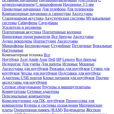
шумоподавлением
С микрофоном
Наушники 3,5 мм
Проводные наушники
Для телефона
Для телевизора
Компьютерные наушники и гарнитуры
Аксессуары
Стационарная акустика
Акустические системы
Музыкальные
системы
Сабвуферы
Саундбары
Усилители и ресиверы
Портативная акустика
Портативные колонки
Виниловые проигрыватели
Все бренды
Аксессуары
Аудио рекордеры
Портастудии
Аксессуары
Микрофоны
Беспроводные
Студийные
Петличные
Вокальные
Настольные
Компьютерная техника
Все
Ноутбуки
Acer
Apple
Asus
Dell
HP
Lenovo
Все бренды
Недорогие
Для учебы
Для работы
Игровые
Мощные
Аксессуары для ноутбуков
Рюкзаки для ноутбуков
Сумки для
ноутбуков
Чехлы для ноутбуков
Подставки для ноутбука
Адаптеры USB портов
Блоки питания для ноутбуков
Прочие
аксессуары для ноутбуков
Сетевое оборудование
Роутеры и маршрутизаторы
Коммутаторы
Сетевые адаптеры
Персональные компьютеры
Комплектующие для ПК, ноутбуков
Процессоры для
компьютера
Кулеры и системы охлаждения
Материнские
платы
Оперативная память (RAM)
Видеокарты
Жесткие