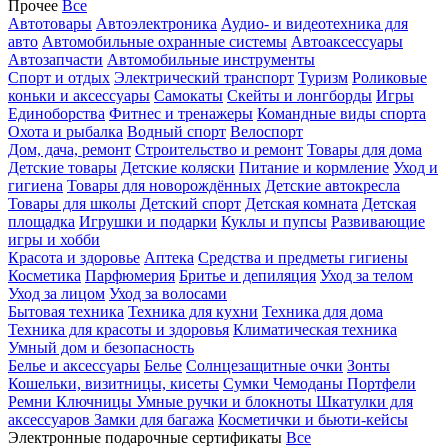
Прочее
Все
Автотовары
Автоэлектроника
Аудио- и видеотехника для
авто
Автомобильные охранные системы
Автоаксессуары
Автозапчасти
Автомобильные инструменты
Спорт и отдых
Электрический транспорт
Туризм
Роликовые
коньки и аксессуары
Самокаты
Скейты и лонгборды
Игры
Единоборства
Фитнес и тренажеры
Командные виды спорта
Охота и рыбалка
Водный спорт
Велоспорт
Дом, дача, ремонт
Строительство и ремонт
Товары для дома
Детские товары
Детские коляски
Питание и кормление
Уход и
гигиена
Товары для новорождённых
Детские автокресла
Товары для школы
Детский спорт
Детская комната
Детская
площадка
Игрушки и подарки
Куклы и пупсы
Развивающие
игры и хобби
Красота и здоровье
Аптека
Средства и предметы гигиены
Косметика
Парфюмерия
Бритье и депиляция
Уход за телом
Уход за лицом
Уход за волосами
Бытовая техника
Техника для кухни
Техника для дома
Техника для красоты и здоровья
Климатическая техника
Умный дом и безопасность
Белье и аксессуары
Белье
Солнцезащитные очки
Зонты
Кошельки, визитницы, кисеты
Сумки
Чемоданы
Портфели
Ремни
Ключницы
Умные ручки и блокноты
Шкатулки для
аксессуаров
Замки для багажа
Косметички и бьюти-кейсы
Электронные подарочные сертификаты
Все