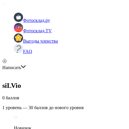
Фотосклад.ру
Фотосклад.TV
Выгоды членства
FAQ
Написать
siLVio
0 баллов
1 уровень — 30 баллов до нового уровня
Новичок