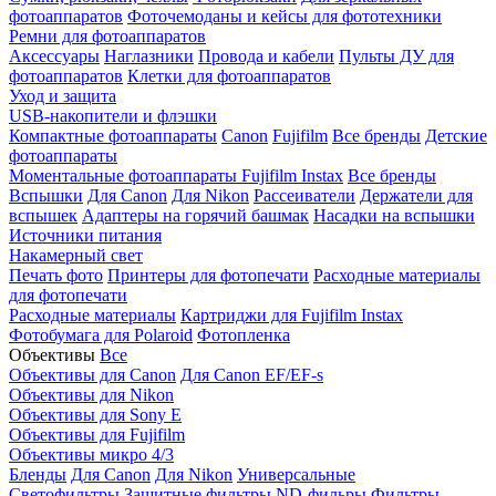
фотоаппаратов
Фоточемоданы и кейсы для фототехники
Ремни для фотоаппаратов
Аксессуары
Наглазники
Провода и кабели
Пульты ДУ для
фотоаппаратов
Клетки для фотоаппаратов
Уход и защита
USB-накопители и флэшки
Компактные фотоаппараты
Canon
Fujifilm
Все бренды
Детские
фотоаппараты
Моментальные фотоаппараты
Fujifilm Instax
Все бренды
Вспышки
Для Canon
Для Nikon
Рассеиватели
Держатели для
вспышек
Адаптеры на горячий башмак
Насадки на вспышки
Источники питания
Накамерный свет
Печать фото
Принтеры для фотопечати
Расходные материалы
для фотопечати
Расходные материалы
Картриджи для Fujifilm Instax
Фотобумага для Polaroid
Фотопленка
Объективы
Все
Объективы для Canon
Для Canon EF/EF-s
Объективы для Nikon
Объективы для Sony E
Объективы для Fujifilm
Объективы микро 4/3
Бленды
Для Canon
Для Nikon
Универсальные
Светофильтры
Защитные фильтры
ND-фильры
Фильтры