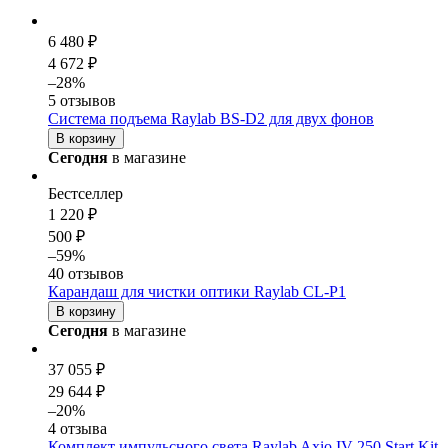
6 480 ₽
4 672 ₽
–28%
5 отзывов
Система подъема Raylab BS-D2 для двух фонов
В корзину
Сегодня
в магазине
Бестселлер
1 220 ₽
500 ₽
–59%
40 отзывов
Карандаш для чистки оптики Raylab CL-P1
В корзину
Сегодня
в магазине
37 055 ₽
29 644 ₽
–20%
4 отзыва
Комплект импульсного света Raylab Axio IV 250 Start Kit