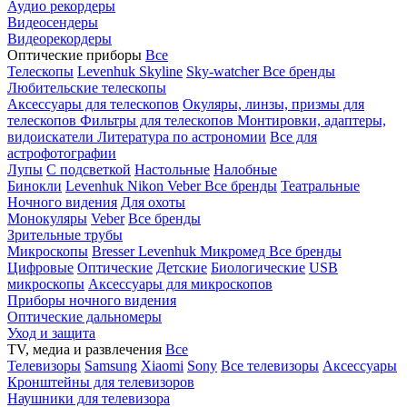
Аудио рекордеры
Видеосендеры
Видеорекордеры
Оптические приборы
Все
Телескопы
Levenhuk Skyline
Sky-watcher
Все бренды
Любительские телескопы
Аксессуары для телескопов
Окуляры, линзы, призмы для
телескопов
Фильтры для телескопов
Монтировки, адаптеры,
видоискатели
Литература по астрономии
Все для
астрофотографии
Лупы
С подсветкой
Настольные
Налобные
Бинокли
Levenhuk
Nikon
Veber
Все бренды
Театральные
Ночного видения
Для охоты
Монокуляры
Veber
Все бренды
Зрительные трубы
Микроскопы
Bresser
Levenhuk
Микромед
Все бренды
Цифровые
Оптические
Детские
Биологические
USB
микроскопы
Аксессуары для микроскопов
Приборы ночного видения
Оптические дальномеры
Уход и защита
TV, медиа и развлечения
Все
Телевизоры
Samsung
Xiaomi
Sony
Все телевизоры
Аксессуары
Кронштейны для телевизоров
Наушники для телевизора