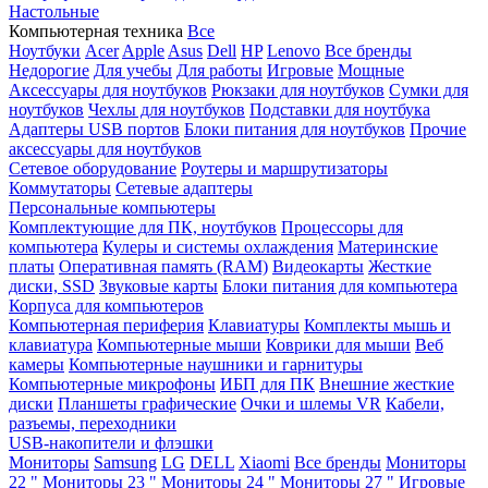
Настольные
Компьютерная техника
Все
Ноутбуки
Acer
Apple
Asus
Dell
HP
Lenovo
Все бренды
Недорогие
Для учебы
Для работы
Игровые
Мощные
Аксессуары для ноутбуков
Рюкзаки для ноутбуков
Сумки для
ноутбуков
Чехлы для ноутбуков
Подставки для ноутбука
Адаптеры USB портов
Блоки питания для ноутбуков
Прочие
аксессуары для ноутбуков
Сетевое оборудование
Роутеры и маршрутизаторы
Коммутаторы
Сетевые адаптеры
Персональные компьютеры
Комплектующие для ПК, ноутбуков
Процессоры для
компьютера
Кулеры и системы охлаждения
Материнские
платы
Оперативная память (RAM)
Видеокарты
Жесткие
диски, SSD
Звуковые карты
Блоки питания для компьютера
Корпуса для компьютеров
Компьютерная периферия
Клавиатуры
Комплекты мышь и
клавиатура
Компьютерные мыши
Коврики для мыши
Веб
камеры
Компьютерные наушники и гарнитуры
Компьютерные микрофоны
ИБП для ПК
Внешние жесткие
диски
Планшеты графические
Очки и шлемы VR
Кабели,
разъемы, переходники
USB-накопители и флэшки
Мониторы
Samsung
LG
DELL
Xiaomi
Все бренды
Мониторы
22 "
Мониторы 23 "
Мониторы 24 "
Мониторы 27 "
Игровые