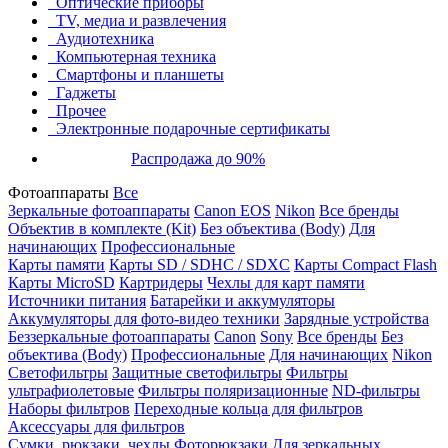
Оптические приборы
TV, медиа и развлечения
Аудиотехника
Компьютерная техника
Смартфоны и планшеты
Гаджеты
Прочее
Электронные подарочные сертификаты
Распродажа до 90%
Фотоаппараты
Все
Зеркальные фотоаппараты
Canon EOS
Nikon
Все бренды
Объектив в комплекте (Kit)
Без объектива (Body)
Для
начинающих
Профессиональные
Карты памяти
Карты SD / SDHC / SDXC
Карты Compact Flash
Карты MicroSD
Картридеры
Чехлы для карт памяти
Источники питания
Батарейки и аккумуляторы
Аккумуляторы для фото-видео техники
Зарядные устройства
Беззеркальные фотоаппараты
Canon
Sony
Все бренды
Без
объектива (Body)
Профессиональные
Для начинающих
Nikon
Светофильтры
Защитные светофильтры
Фильтры
ультрафиолетовые
Фильтры поляризационные
ND-фильтры
Наборы фильтров
Переходные кольца для фильтров
Аксессуары для фильтров
Сумки, рюкзаки, чехлы
Фоторюкзаки
Для зеркальных