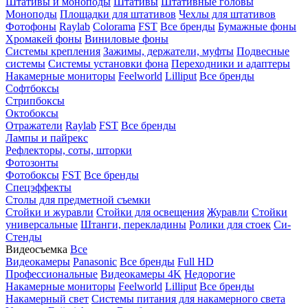
Штативы и моноподы
Штативы
Штативные головы
Моноподы
Площадки для штативов
Чехлы для штативов
Фотофоны
Raylab
Colorama
FST
Все бренды
Бумажные фоны
Хромакей фоны
Виниловые фоны
Системы крепления
Зажимы, держатели, муфты
Подвесные
системы
Системы установки фона
Переходники и адаптеры
Накамерные мониторы
Feelworld
Lilliput
Все бренды
Софтбоксы
Стрипбоксы
Октобоксы
Отражатели
Raylab
FST
Все бренды
Лампы и пайрекс
Рефлекторы, соты, шторки
Фотозонты
Фотобоксы
FST
Все бренды
Спецэффекты
Столы для предметной съемки
Стойки и журавли
Стойки для освещения
Журавли
Стойки
универсальные
Штанги, перекладины
Ролики для стоек
Си-
Стенды
Видеосъемка
Все
Видеокамеры
Panasonic
Все бренды
Full HD
Профессиональные
Видеокамеры 4K
Недорогие
Накамерные мониторы
Feelworld
Lilliput
Все бренды
Накамерный свет
Системы питания для накамерного света