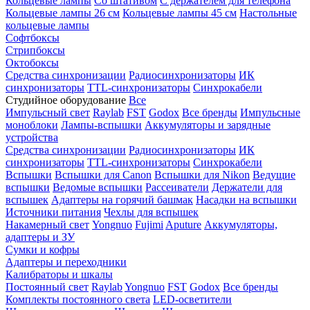
Кольцевые лампы
Со штативом
С держателем для телефона
Кольцевые лампы 26 см
Кольцевые лампы 45 см
Настольные
кольцевые лампы
Софтбоксы
Стрипбоксы
Октобоксы
Средства синхронизации
Радиосинхронизаторы
ИК
синхронизаторы
TTL-синхронизаторы
Синхрокабели
Студийное оборудование
Все
Импульсный свет
Raylab
FST
Godox
Все бренды
Импульсные
моноблоки
Лампы-вспышки
Аккумуляторы и зарядные
устройства
Средства синхронизации
Радиосинхронизаторы
ИК
синхронизаторы
TTL-синхронизаторы
Синхрокабели
Вспышки
Вспышки для Canon
Вспышки для Nikon
Ведущие
вспышки
Ведомые вспышки
Рассеиватели
Держатели для
вспышек
Адаптеры на горячий башмак
Насадки на вспышки
Источники питания
Чехлы для вспышек
Накамерный свет
Yongnuo
Fujimi
Aputure
Аккумуляторы,
адаптеры и ЗУ
Сумки и кофры
Адаптеры и переходники
Калибраторы и шкалы
Постоянный свет
Raylab
Yongnuo
FST
Godox
Все бренды
Комплекты постоянного света
LED-осветители