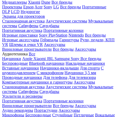
Медиаплееры
Xiaomi
Dune
Все бренды
Проекторы
Epson
Acer
Sony
LG
Все бренды
Портативные
DLP
LCD
Недорогие
Экраны для проекторов
Стационарная акустика
Акустические системы
Музыкальные
системы
Сабвуферы
Саундбары
Портативная акустика
Портативные колонки
Игровые приставки
Sony PlayStation
Nintendo
Все бренды
Игровые аксессуары
Геймпады
Гарнитуры
Рули, педали, КПП
VR
Шлемы и очки VR
Аксессуары
Виниловые проигрыватели
Все бренды
Аксессуары
Аудиотехника
Все
Наушники
Apple
Xiaomi
JBL
Samsung
Sony
Все бренды
Беспроводные
Bluetooth наушники
Накладные наушники
Вставные наушники
Наушники-вкладыши
Для спорта
С
шумоподавлением
С микрофоном
Наушники 3,5 мм
Проводные наушники
Для телефона
Для телевизора
Компьютерные наушники и гарнитуры
Аксессуары
Стационарная акустика
Акустические системы
Музыкальные
системы
Сабвуферы
Саундбары
Усилители и ресиверы
Портативная акустика
Портативные колонки
Виниловые проигрыватели
Все бренды
Аксессуары
Аудио рекордеры
Портастудии
Аксессуары
Микрофоны
Беспроводные
Студийные
Петличные
Вокальные