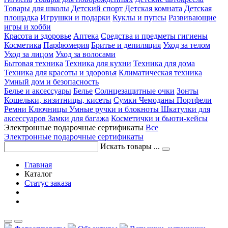
Товары для школы
Детский спорт
Детская комната
Детская
площадка
Игрушки и подарки
Куклы и пупсы
Развивающие
игры и хобби
Красота и здоровье
Аптека
Средства и предметы гигиены
Косметика
Парфюмерия
Бритье и депиляция
Уход за телом
Уход за лицом
Уход за волосами
Бытовая техника
Техника для кухни
Техника для дома
Техника для красоты и здоровья
Климатическая техника
Умный дом и безопасность
Белье и аксессуары
Белье
Солнцезащитные очки
Зонты
Кошельки, визитницы, кисеты
Сумки
Чемоданы
Портфели
Ремни
Ключницы
Умные ручки и блокноты
Шкатулки для
аксессуаров
Замки для багажа
Косметички и бьюти-кейсы
Электронные подарочные сертификаты
Все
Электронные подарочные сертификаты
Искать товары ...
Главная
Каталог
Статус заказа