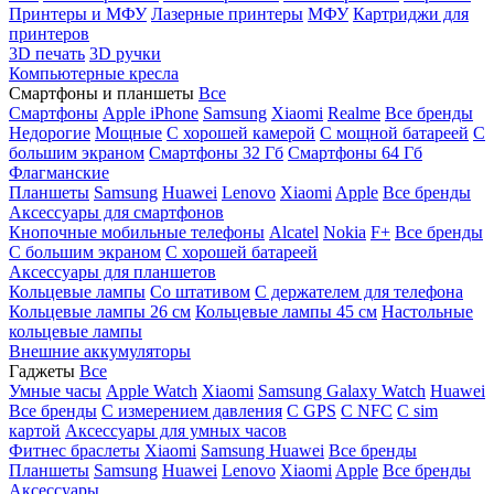
Принтеры и МФУ
Лазерные принтеры
МФУ
Картриджи для
принтеров
3D печать
3D ручки
Компьютерные кресла
Смартфоны и планшеты
Все
Смартфоны
Apple iPhone
Samsung
Xiaomi
Realme
Все бренды
Недорогие
Мощные
С хорошей камерой
С мощной батареей
С
большим экраном
Смартфоны 32 Гб
Смартфоны 64 Гб
Флагманские
Планшеты
Samsung
Huawei
Lenovo
Xiaomi
Apple
Все бренды
Аксессуары для смартфонов
Кнопочные мобильные телефоны
Alcatel
Nokia
F+
Все бренды
С большим экраном
С хорошей батареей
Аксессуары для планшетов
Кольцевые лампы
Со штативом
C держателем для телефона
Кольцевые лампы 26 см
Кольцевые лампы 45 см
Настольные
кольцевые лампы
Внешние аккумуляторы
Гаджеты
Все
Умные часы
Apple Watch
Xiaomi
Samsung Galaxy Watch
Huawei
Все бренды
C измерением давления
C GPS
C NFC
C sim
картой
Аксессуары для умных часов
Фитнес браслеты
Xiaomi
Samsung
Huawei
Все бренды
Планшеты
Samsung
Huawei
Lenovo
Xiaomi
Apple
Все бренды
Аксессуары