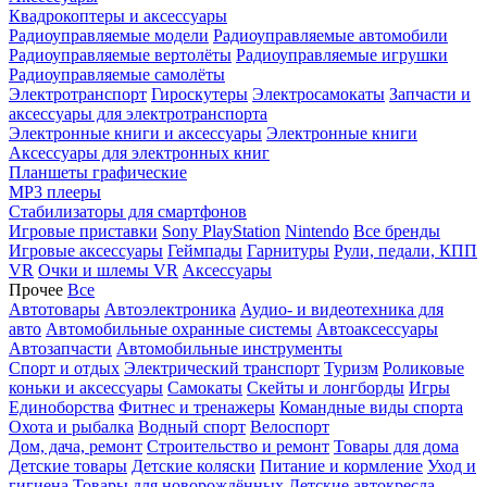
Квадрокоптеры и аксессуары
Радиоуправляемые модели
Радиоуправляемые автомобили
Радиоуправляемые вертолёты
Радиоуправляемые игрушки
Радиоуправляемые самолёты
Электротранспорт
Гироскутеры
Электросамокаты
Запчасти и
аксессуары для электротранспорта
Электронные книги и аксессуары
Электронные книги
Аксессуары для электронных книг
Планшеты графические
MP3 плееры
Стабилизаторы для смартфонов
Игровые приставки
Sony PlayStation
Nintendo
Все бренды
Игровые аксессуары
Геймпады
Гарнитуры
Рули, педали, КПП
VR
Очки и шлемы VR
Аксессуары
Прочее
Все
Автотовары
Автоэлектроника
Аудио- и видеотехника для
авто
Автомобильные охранные системы
Автоаксессуары
Автозапчасти
Автомобильные инструменты
Спорт и отдых
Электрический транспорт
Туризм
Роликовые
коньки и аксессуары
Самокаты
Скейты и лонгборды
Игры
Единоборства
Фитнес и тренажеры
Командные виды спорта
Охота и рыбалка
Водный спорт
Велоспорт
Дом, дача, ремонт
Строительство и ремонт
Товары для дома
Детские товары
Детские коляски
Питание и кормление
Уход и
гигиена
Товары для новорождённых
Детские автокресла