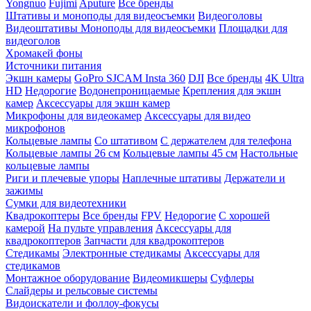
Yongnuo
Fujimi
Aputure
Все бренды
Штативы и моноподы для видеосъемки
Видеоголовы
Видеоштативы
Моноподы для видеосъемки
Площадки для
видеоголов
Хромакей фоны
Источники питания
Экшн камеры
GoPro
SJCAM
Insta 360
DJI
Все бренды
4K Ultra
HD
Недорогие
Водонепроницаемые
Крепления для экшн
камер
Аксессуары для экшн камер
Микрофоны для видеокамер
Аксессуары для видео
микрофонов
Кольцевые лампы
Со штативом
C держателем для телефона
Кольцевые лампы 26 см
Кольцевые лампы 45 см
Настольные
кольцевые лампы
Риги и плечевые упоры
Наплечные штативы
Держатели и
зажимы
Сумки для видеотехники
Квадрокоптеры
Все бренды
FPV
Недорогие
С хорошей
камерой
На пульте управления
Аксессуары для
квадрокоптеров
Запчасти для квадрокоптеров
Стедикамы
Электронные стедикамы
Аксессуары для
стедикамов
Монтажное оборудование
Видеомикшеры
Суфлеры
Слайдеры и рельсовые системы
Видоискатели и фоллоу-фокусы