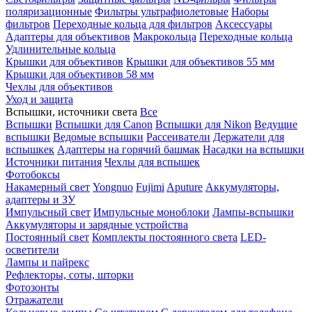
поляризационные
Фильтры ультрафиолетовые
Наборы
фильтров
Переходные кольца для фильтров
Аксессуары
Адаптеры для объективов
Макрокольца
Переходные кольца
Удлинительные кольца
Крышки для объективов
Крышки для объективов 55 мм
Крышки для объективов 58 мм
Чехлы для объективов
Уход и защита
Вспышки, источники света
Все
Вспышки
Вспышки для Canon
Вспышки для Nikon
Ведущие
вспышки
Ведомые вспышки
Рассеиватели
Держатели для
вспышкек
Адаптеры на горячий башмак
Насадки на вспышки
Источники питания
Чехлы для вспышек
Фотобоксы
Накамерный свет
Yongnuo
Fujimi
Aputure
Аккумуляторы,
адаптеры и ЗУ
Импульсный свет
Импульсные моноблоки
Лампы-вспышки
Аккумуляторы и зарядные устройства
Постоянный свет
Комплекты постоянного света
LED-
осветители
Лампы и пайрекс
Рефлекторы, соты, шторки
Фотозонты
Отражатели