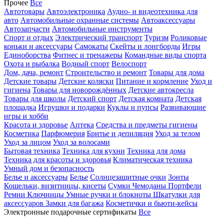
Прочее
Все
Автотовары
Автоэлектроника
Аудио- и видеотехника для
авто
Автомобильные охранные системы
Автоаксессуары
Автозапчасти
Автомобильные инструменты
Спорт и отдых
Электрический транспорт
Туризм
Роликовые
коньки и аксессуары
Самокаты
Скейты и лонгборды
Игры
Единоборства
Фитнес и тренажеры
Командные виды спорта
Охота и рыбалка
Водный спорт
Велоспорт
Дом, дача, ремонт
Строительство и ремонт
Товары для дома
Детские товары
Детские коляски
Питание и кормление
Уход и
гигиена
Товары для новорождённых
Детские автокресла
Товары для школы
Детский спорт
Детская комната
Детская
площадка
Игрушки и подарки
Куклы и пупсы
Развивающие
игры и хобби
Красота и здоровье
Аптека
Средства и предметы гигиены
Косметика
Парфюмерия
Бритье и депиляция
Уход за телом
Уход за лицом
Уход за волосами
Бытовая техника
Техника для кухни
Техника для дома
Техника для красоты и здоровья
Климатическая техника
Умный дом и безопасность
Белье и аксессуары
Белье
Солнцезащитные очки
Зонты
Кошельки, визитницы, кисеты
Сумки
Чемоданы
Портфели
Ремни
Ключницы
Умные ручки и блокноты
Шкатулки для
аксессуаров
Замки для багажа
Косметички и бьюти-кейсы
Электронные подарочные сертификаты
Все