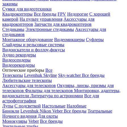
зажимы
Сумки для видеотехники
Квадрокоптеры
Все бренды
FPV
Недорогие
С хорошей
камерой
На пульте управления
Аксессуары для
квадрокоптеров
Запчасти для квадрокоптеров
Стедикамы
Электронные стедикамы
Аксессуары для
стедикамов
Монтажное оборудование
Видеомикшеры
Суфлеры
Слайдеры и рельсовые системы
Видоискатели и фоллоу-фокусы
Аудио рекордеры
Видеосендеры
Видеорекордеры
Оптические приборы
Все
Телескопы
Levenhuk Skyline
Sky-watcher
Все бренды
Любительские телескопы
Аксессуары для телескопов
Окуляры, линзы, призмы для
телескопов
Фильтры для телескопов
Монтировки, адаптеры,
видоискатели
Литература по астрономии
Все для
астрофотографии
Лупы
С подсветкой
Настольные
Налобные
Бинокли
Levenhuk
Nikon
Veber
Все бренды
Театральные
Ночного видения
Для охоты
Монокуляры
Veber
Все бренды
Зрительные трубы