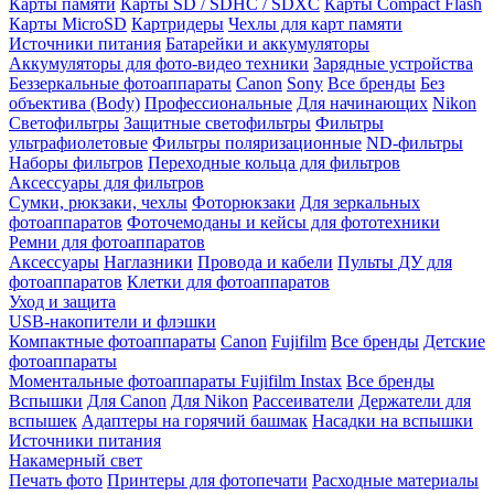
Карты памяти
Карты SD / SDHC / SDXC
Карты Compact Flash
Карты MicroSD
Картридеры
Чехлы для карт памяти
Источники питания
Батарейки и аккумуляторы
Аккумуляторы для фото-видео техники
Зарядные устройства
Беззеркальные фотоаппараты
Canon
Sony
Все бренды
Без
объектива (Body)
Профессиональные
Для начинающих
Nikon
Светофильтры
Защитные светофильтры
Фильтры
ультрафиолетовые
Фильтры поляризационные
ND-фильтры
Наборы фильтров
Переходные кольца для фильтров
Аксессуары для фильтров
Сумки, рюкзаки, чехлы
Фоторюкзаки
Для зеркальных
фотоаппаратов
Фоточемоданы и кейсы для фототехники
Ремни для фотоаппаратов
Аксессуары
Наглазники
Провода и кабели
Пульты ДУ для
фотоаппаратов
Клетки для фотоаппаратов
Уход и защита
USB-накопители и флэшки
Компактные фотоаппараты
Canon
Fujifilm
Все бренды
Детские
фотоаппараты
Моментальные фотоаппараты
Fujifilm Instax
Все бренды
Вспышки
Для Canon
Для Nikon
Рассеиватели
Держатели для
вспышек
Адаптеры на горячий башмак
Насадки на вспышки
Источники питания
Накамерный свет
Печать фото
Принтеры для фотопечати
Расходные материалы