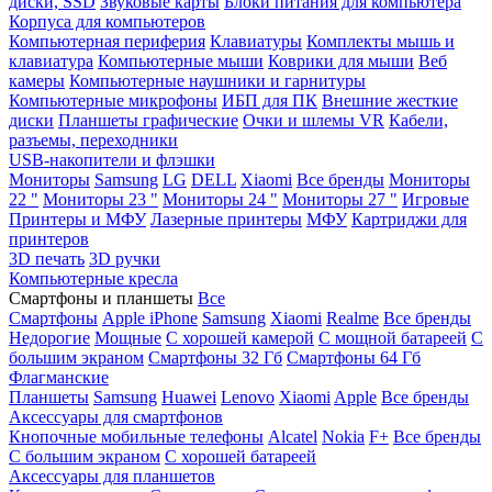
диски, SSD
Звуковые карты
Блоки питания для компьютера
Корпуса для компьютеров
Компьютерная периферия
Клавиатуры
Комплекты мышь и
клавиатура
Компьютерные мыши
Коврики для мыши
Веб
камеры
Компьютерные наушники и гарнитуры
Компьютерные микрофоны
ИБП для ПК
Внешние жесткие
диски
Планшеты графические
Очки и шлемы VR
Кабели,
разъемы, переходники
USB-накопители и флэшки
Мониторы
Samsung
LG
DELL
Xiaomi
Все бренды
Мониторы
22 "
Мониторы 23 "
Мониторы 24 "
Мониторы 27 "
Игровые
Принтеры и МФУ
Лазерные принтеры
МФУ
Картриджи для
принтеров
3D печать
3D ручки
Компьютерные кресла
Смартфоны и планшеты
Все
Смартфоны
Apple iPhone
Samsung
Xiaomi
Realme
Все бренды
Недорогие
Мощные
С хорошей камерой
С мощной батареей
С
большим экраном
Смартфоны 32 Гб
Смартфоны 64 Гб
Флагманские
Планшеты
Samsung
Huawei
Lenovo
Xiaomi
Apple
Все бренды
Аксессуары для смартфонов
Кнопочные мобильные телефоны
Alcatel
Nokia
F+
Все бренды
С большим экраном
С хорошей батареей
Аксессуары для планшетов