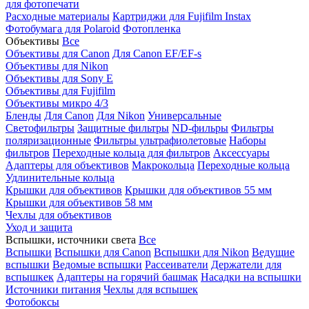
для фотопечати
Расходные материалы
Картриджи для Fujifilm Instax
Фотобумага для Polaroid
Фотопленка
Объективы
Все
Объективы для Canon
Для Canon EF/EF-s
Объективы для Nikon
Объективы для Sony E
Объективы для Fujifilm
Объективы микро 4/3
Бленды
Для Canon
Для Nikon
Универсальные
Светофильтры
Защитные фильтры
ND-фильры
Фильтры
поляризационные
Фильтры ультрафиолетовые
Наборы
фильтров
Переходные кольца для фильтров
Аксессуары
Адаптеры для объективов
Макрокольца
Переходные кольца
Удлинительные кольца
Крышки для объективов
Крышки для объективов 55 мм
Крышки для объективов 58 мм
Чехлы для объективов
Уход и защита
Вспышки, источники света
Все
Вспышки
Вспышки для Canon
Вспышки для Nikon
Ведущие
вспышки
Ведомые вспышки
Рассеиватели
Держатели для
вспышкек
Адаптеры на горячий башмак
Насадки на вспышки
Источники питания
Чехлы для вспышек
Фотобоксы