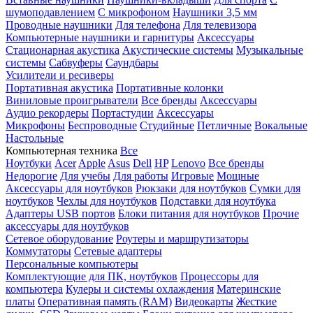
шумоподавлением
С микрофоном
Наушники 3,5 мм
Проводные наушники
Для телефона
Для телевизора
Компьютерные наушники и гарнитуры
Аксессуары
Стационарная акустика
Акустические системы
Музыкальные
системы
Сабвуферы
Саундбары
Усилители и ресиверы
Портативная акустика
Портативные колонки
Виниловые проигрыватели
Все бренды
Аксессуары
Аудио рекордеры
Портастудии
Аксессуары
Микрофоны
Беспроводные
Студийные
Петличные
Вокальные
Настольные
Компьютерная техника
Все
Ноутбуки
Acer
Apple
Asus
Dell
HP
Lenovo
Все бренды
Недорогие
Для учебы
Для работы
Игровые
Мощные
Аксессуары для ноутбуков
Рюкзаки для ноутбуков
Сумки для
ноутбуков
Чехлы для ноутбуков
Подставки для ноутбука
Адаптеры USB портов
Блоки питания для ноутбуков
Прочие
аксессуары для ноутбуков
Сетевое оборудование
Роутеры и маршрутизаторы
Коммутаторы
Сетевые адаптеры
Персональные компьютеры
Комплектующие для ПК, ноутбуков
Процессоры для
компьютера
Кулеры и системы охлаждения
Материнские
платы
Оперативная память (RAM)
Видеокарты
Жесткие