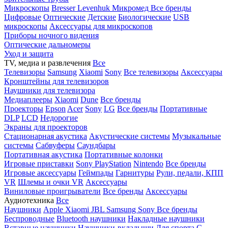
Микроскопы
Bresser
Levenhuk
Микромед
Все бренды
Цифровые
Оптические
Детские
Биологические
USB
микроскопы
Аксессуары для микроскопов
Приборы ночного видения
Оптические дальномеры
Уход и защита
TV, медиа и развлечения
Все
Телевизоры
Samsung
Xiaomi
Sony
Все телевизоры
Аксессуары
Кронштейны для телевизоров
Наушники для телевизора
Медиаплееры
Xiaomi
Dune
Все бренды
Проекторы
Epson
Acer
Sony
LG
Все бренды
Портативные
DLP
LCD
Недорогие
Экраны для проекторов
Стационарная акустика
Акустические системы
Музыкальные
системы
Сабвуферы
Саундбары
Портативная акустика
Портативные колонки
Игровые приставки
Sony PlayStation
Nintendo
Все бренды
Игровые аксессуары
Геймпады
Гарнитуры
Рули, педали, КПП
VR
Шлемы и очки VR
Аксессуары
Виниловые проигрыватели
Все бренды
Аксессуары
Аудиотехника
Все
Наушники
Apple
Xiaomi
JBL
Samsung
Sony
Все бренды
Беспроводные
Bluetooth наушники
Накладные наушники
Вставные наушники
Наушники-вкладыши
Для спорта
С