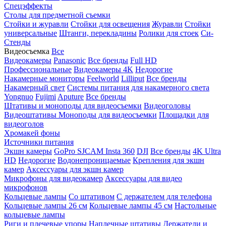
Спецэффекты
Столы для предметной съемки
Стойки и журавли
Стойки для освещения
Журавли
Стойки
универсальные
Штанги, перекладины
Ролики для стоек
Си-
Стенды
Видеосъемка
Все
Видеокамеры
Panasonic
Все бренды
Full HD
Профессиональные
Видеокамеры 4K
Недорогие
Накамерные мониторы
Feelworld
Lilliput
Все бренды
Накамерный свет
Системы питания для накамерного света
Yongnuo
Fujimi
Aputure
Все бренды
Штативы и моноподы для видеосъемки
Видеоголовы
Видеоштативы
Моноподы для видеосъемки
Площадки для
видеоголов
Хромакей фоны
Источники питания
Экшн камеры
GoPro
SJCAM
Insta 360
DJI
Все бренды
4K Ultra
HD
Недорогие
Водонепроницаемые
Крепления для экшн
камер
Аксессуары для экшн камер
Микрофоны для видеокамер
Аксессуары для видео
микрофонов
Кольцевые лампы
Со штативом
C держателем для телефона
Кольцевые лампы 26 см
Кольцевые лампы 45 см
Настольные
кольцевые лампы
Риги и плечевые упоры
Наплечные штативы
Держатели и