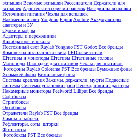
вспышки
Ведомые вспышки
Рассеиватели
Держатели для
вспышек
Адаптеры на горячий башмак
Насадки на вспышки
Источники питания
Чехлы для вспышек
Накамерный свет
Yongnuo
Fujimi
Aputure
Аккумуляторы,
адаптеры и ЗУ
Сумки и кофры
Адаптеры и переходники
Калибраторы и шкалы
Постоянный свет
Raylab
Yongnuo
FST
Godox
Все бренды
Комплекты постоянного света
LED-осветители
Штативы и моноподы
Штативы
Штативные головы
Моноподы
Площадки для штативов
Чехлы для штативов
Фотофоны
Raylab
Colorama
FST
Все бренды
Бумажные фоны
Хромакей фоны
Виниловые фоны
Системы крепления
Зажимы, держатели, муфты
Подвесные
системы
Системы установки фона
Переходники и адаптеры
Накамерные мониторы
Feelworld
Lilliput
Все бренды
Софтбоксы
Стрипбоксы
Октобоксы
Отражатели
Raylab
FST
Все бренды
Лампы и пайрекс
Рефлекторы, соты, шторки
Фотозонты
Фотобоксы
FST
Все бренды