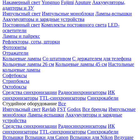
Накамерный свет
Yongnuo
Fujimi
Aputure
Аккумуляторы,
адаптеры и ЗУ
Импульсный свет
Импульсные моноблоки
Лампы-вспышки
Аккумуляторы и зарядные устройства
Постоянный свет
Комплекты постоянного света
LED-
осветители
Лампы и пайрекс
Рефлекторы, соты, шторки
Фотозонты
Отражатели
Кольцевые лампы
Со штативом
С держателем для телефона
Кольцевые лампы 26 см
Кольцевые лампы 45 см
Настольные
кольцевые лампы
Софтбоксы
Стрипбоксы
Октобоксы
Средства синхронизации
Радиосинхронизаторы
ИК
синхронизаторы
TTL-синхронизаторы
Синхрокабели
Студийное оборудование
Все
Импульсный свет
Raylab
FST
Godox
Все бренды
Импульсные
моноблоки
Лампы-вспышки
Аккумуляторы и зарядные
устройства
Средства синхронизации
Радиосинхронизаторы
ИК
синхронизаторы
TTL-синхронизаторы
Синхрокабели
Вспышки
Вспышки для Canon
Вспышки для Nikon
Ведущие