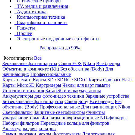
Оптические приборы
TV, медиа и развлечения
Аудиотехника
Компьютерная техника
Смартфоны и планшеты
Гаджеты
Прочее
Электронные подарочные сертификаты
Распродажа до 90%
Фотоаппараты
Все
Зеркальные фотоаппараты
Canon EOS
Nikon
Все бренды
Объектив в комплекте (Kit)
Без объектива (Body)
Для
начинающих
Профессиональные
Карты памяти
Карты SD / SDHC / SDXC
Карты Compact Flash
Карты MicroSD
Картридеры
Чехлы для карт памяти
Источники питания
Батарейки и аккумуляторы
Аккумуляторы для фото-видео техники
Зарядные устройства
Беззеркальные фотоаппараты
Canon
Sony
Все бренды
Без
объектива (Body)
Профессиональные
Для начинающих
Nikon
Светофильтры
Защитные светофильтры
Фильтры
ультрафиолетовые
Фильтры поляризационные
ND-фильтры
Наборы фильтров
Переходные кольца для фильтров
Аксессуары для фильтров
Сумки, рюкзаки, чехлы
Фоторюкзаки
Для зеркальных