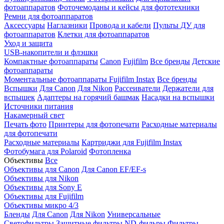
фотоаппаратов
Фоточемоданы и кейсы для фототехники
Ремни для фотоаппаратов
Аксессуары
Наглазники
Провода и кабели
Пульты ДУ для
фотоаппаратов
Клетки для фотоаппаратов
Уход и защита
USB-накопители и флэшки
Компактные фотоаппараты
Canon
Fujifilm
Все бренды
Детские
фотоаппараты
Моментальные фотоаппараты
Fujifilm Instax
Все бренды
Вспышки
Для Canon
Для Nikon
Рассеиватели
Держатели для
вспышек
Адаптеры на горячий башмак
Насадки на вспышки
Источники питания
Накамерный свет
Печать фото
Принтеры для фотопечати
Расходные материалы
для фотопечати
Расходные материалы
Картриджи для Fujifilm Instax
Фотобумага для Polaroid
Фотопленка
Объективы
Все
Объективы для Canon
Для Canon EF/EF-s
Объективы для Nikon
Объективы для Sony E
Объективы для Fujifilm
Объективы микро 4/3
Бленды
Для Canon
Для Nikon
Универсальные
Светофильтры
Защитные фильтры
ND-фильры
Фильтры