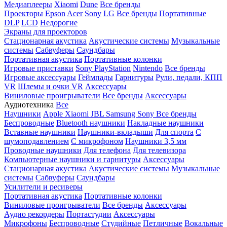
Медиаплееры
Xiaomi
Dune
Все бренды
Проекторы
Epson
Acer
Sony
LG
Все бренды
Портативные
DLP
LCD
Недорогие
Экраны для проекторов
Стационарная акустика
Акустические системы
Музыкальные
системы
Сабвуферы
Саундбары
Портативная акустика
Портативные колонки
Игровые приставки
Sony PlayStation
Nintendo
Все бренды
Игровые аксессуары
Геймпады
Гарнитуры
Рули, педали, КПП
VR
Шлемы и очки VR
Аксессуары
Виниловые проигрыватели
Все бренды
Аксессуары
Аудиотехника
Все
Наушники
Apple
Xiaomi
JBL
Samsung
Sony
Все бренды
Беспроводные
Bluetooth наушники
Накладные наушники
Вставные наушники
Наушники-вкладыши
Для спорта
С
шумоподавлением
С микрофоном
Наушники 3,5 мм
Проводные наушники
Для телефона
Для телевизора
Компьютерные наушники и гарнитуры
Аксессуары
Стационарная акустика
Акустические системы
Музыкальные
системы
Сабвуферы
Саундбары
Усилители и ресиверы
Портативная акустика
Портативные колонки
Виниловые проигрыватели
Все бренды
Аксессуары
Аудио рекордеры
Портастудии
Аксессуары
Микрофоны
Беспроводные
Студийные
Петличные
Вокальные