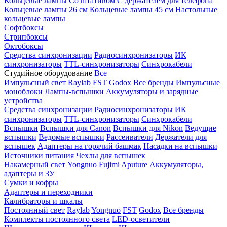
Кольцевые лампы
Со штативом
С держателем для телефона
Кольцевые лампы 26 см
Кольцевые лампы 45 см
Настольные
кольцевые лампы
Софтбоксы
Стрипбоксы
Октобоксы
Средства синхронизации
Радиосинхронизаторы
ИК
синхронизаторы
TTL-синхронизаторы
Синхрокабели
Студийное оборудование
Все
Импульсный свет
Raylab
FST
Godox
Все бренды
Импульсные
моноблоки
Лампы-вспышки
Аккумуляторы и зарядные
устройства
Средства синхронизации
Радиосинхронизаторы
ИК
синхронизаторы
TTL-синхронизаторы
Синхрокабели
Вспышки
Вспышки для Canon
Вспышки для Nikon
Ведущие
вспышки
Ведомые вспышки
Рассеиватели
Держатели для
вспышек
Адаптеры на горячий башмак
Насадки на вспышки
Источники питания
Чехлы для вспышек
Накамерный свет
Yongnuo
Fujimi
Aputure
Аккумуляторы,
адаптеры и ЗУ
Сумки и кофры
Адаптеры и переходники
Калибраторы и шкалы
Постоянный свет
Raylab
Yongnuo
FST
Godox
Все бренды
Комплекты постоянного света
LED-осветители