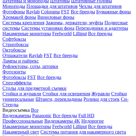
Штативы и моноподы
Штативы
Штативные головы
Моноподы
Площадки для штативов
Чехлы для штативов
Фотофоны
Raylab
Colorama
FST
Все бренды
Бумажные фоны
Хромакей фоны
Виниловые фоны
Системы крепления
Зажимы, держатели, муфты
Подвесные
системы
Системы установки фона
Переходники и адаптеры
Накамерные мониторы
Feelworld
Lilliput
Все бренды
Софтбоксы
Стрипбоксы
Октобоксы
Отражатели
Raylab
FST
Все бренды
Лампы и пайрекс
Рефлекторы, соты, шторки
Фотозонты
Фотобоксы
FST
Все бренды
Спецэффекты
Столы для предметной съемки
Стойки и журавли
Стойки для освещения
Журавли
Стойки
универсальные
Штанги, перекладины
Ролики для стоек
Си-
Стенды
Видеосъемка
Все
Видеокамеры
Panasonic
Все бренды
Full HD
Профессиональные
Видеокамеры 4K
Недорогие
Накамерные мониторы
Feelworld
Lilliput
Все бренды
Накамерный свет
Системы питания для накамерного света