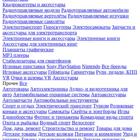
Квадрокоптеры и аксессуары
Радиоуправляемые модели
Радиоуправляемые автомобили
Радиоуправляемые вертолёты
Радиоуправляемые игрушки
Радиоуправляемые самолёты
Электротранспорт
Гироскутеры
Электросамокаты
Запчасти и
аксессуары для электротранспорта
Электронные книги и аксессуары
Электронные книги
Аксессуары для электронных книг
Планшеты графические
MP3 плееры
Стабилизаторы для смартфонов
Игровые приставки
Sony PlayStation
Nintendo
Все бренды
Игровые аксессуары
Геймпады
Гарнитуры
Рули, педали, КПП
VR
Очки и шлемы VR
Аксессуары
Прочее
Все
Автотовары
Автоэлектроника
Аудио- и видеотехника для
авто
Автомобильные охранные системы
Автоаксессуары
Автозапчасти
Автомобильные инструменты
Спорт и отдых
Электрический транспорт
Туризм
Роликовые
коньки и аксессуары
Самокаты
Скейты и лонгборды
Игры
Единоборства
Фитнес и тренажеры
Командные виды спорта
Охота и рыбалка
Водный спорт
Велоспорт
Дом, дача, ремонт
Строительство и ремонт
Товары для дома
Детские товары
Детские коляски
Питание и кормление
Уход и
гигиена
Товары для новорождённых
Детские автокресла