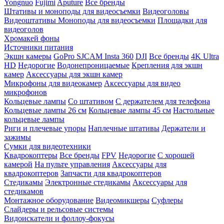
Yongnuo
Fujimi
Aputure
Все бренды
Штативы и моноподы для видеосъемки
Видеоголовы
Видеоштативы
Моноподы для видеосъемки
Площадки для
видеоголов
Хромакей фоны
Источники питания
Экшн камеры
GoPro
SJCAM
Insta 360
DJI
Все бренды
4K Ultra
HD
Недорогие
Водонепроницаемые
Крепления для экшн
камер
Аксессуары для экшн камер
Микрофоны для видеокамер
Аксессуары для видео
микрофонов
Кольцевые лампы
Со штативом
C держателем для телефона
Кольцевые лампы 26 см
Кольцевые лампы 45 см
Настольные
кольцевые лампы
Риги и плечевые упоры
Наплечные штативы
Держатели и
зажимы
Сумки для видеотехники
Квадрокоптеры
Все бренды
FPV
Недорогие
С хорошей
камерой
На пульте управления
Аксессуары для
квадрокоптеров
Запчасти для квадрокоптеров
Стедикамы
Электронные стедикамы
Аксессуары для
стедикамов
Монтажное оборудование
Видеомикшеры
Суфлеры
Слайдеры и рельсовые системы
Видоискатели и фоллоу-фокусы