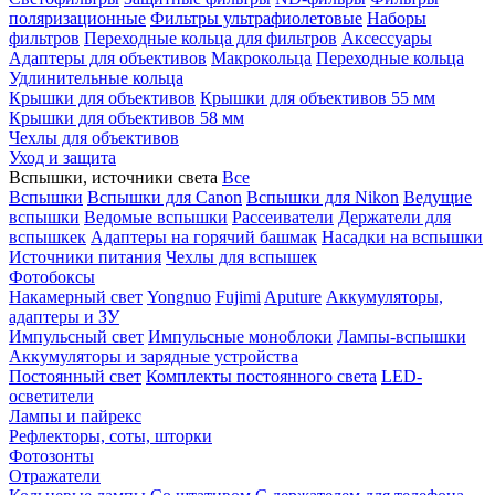
поляризационные
Фильтры ультрафиолетовые
Наборы
фильтров
Переходные кольца для фильтров
Аксессуары
Адаптеры для объективов
Макрокольца
Переходные кольца
Удлинительные кольца
Крышки для объективов
Крышки для объективов 55 мм
Крышки для объективов 58 мм
Чехлы для объективов
Уход и защита
Вспышки, источники света
Все
Вспышки
Вспышки для Canon
Вспышки для Nikon
Ведущие
вспышки
Ведомые вспышки
Рассеиватели
Держатели для
вспышкек
Адаптеры на горячий башмак
Насадки на вспышки
Источники питания
Чехлы для вспышек
Фотобоксы
Накамерный свет
Yongnuo
Fujimi
Aputure
Аккумуляторы,
адаптеры и ЗУ
Импульсный свет
Импульсные моноблоки
Лампы-вспышки
Аккумуляторы и зарядные устройства
Постоянный свет
Комплекты постоянного света
LED-
осветители
Лампы и пайрекс
Рефлекторы, соты, шторки
Фотозонты
Отражатели