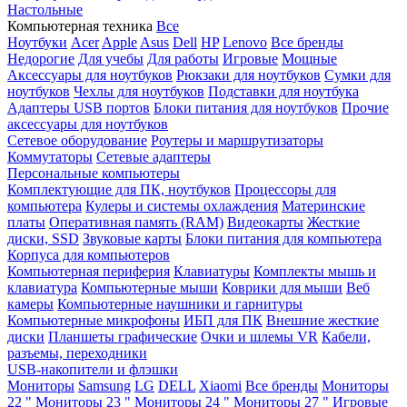
Настольные
Компьютерная техника
Все
Ноутбуки
Acer
Apple
Asus
Dell
HP
Lenovo
Все бренды
Недорогие
Для учебы
Для работы
Игровые
Мощные
Аксессуары для ноутбуков
Рюкзаки для ноутбуков
Сумки для
ноутбуков
Чехлы для ноутбуков
Подставки для ноутбука
Адаптеры USB портов
Блоки питания для ноутбуков
Прочие
аксессуары для ноутбуков
Сетевое оборудование
Роутеры и маршрутизаторы
Коммутаторы
Сетевые адаптеры
Персональные компьютеры
Комплектующие для ПК, ноутбуков
Процессоры для
компьютера
Кулеры и системы охлаждения
Материнские
платы
Оперативная память (RAM)
Видеокарты
Жесткие
диски, SSD
Звуковые карты
Блоки питания для компьютера
Корпуса для компьютеров
Компьютерная периферия
Клавиатуры
Комплекты мышь и
клавиатура
Компьютерные мыши
Коврики для мыши
Веб
камеры
Компьютерные наушники и гарнитуры
Компьютерные микрофоны
ИБП для ПК
Внешние жесткие
диски
Планшеты графические
Очки и шлемы VR
Кабели,
разъемы, переходники
USB-накопители и флэшки
Мониторы
Samsung
LG
DELL
Xiaomi
Все бренды
Мониторы
22 "
Мониторы 23 "
Мониторы 24 "
Мониторы 27 "
Игровые