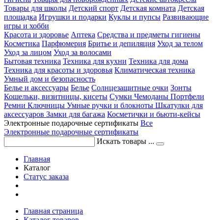
Товары для школы
Детский спорт
Детская комната
Детская
площадка
Игрушки и подарки
Куклы и пупсы
Развивающие
игры и хобби
Красота и здоровье
Аптека
Средства и предметы гигиены
Косметика
Парфюмерия
Бритье и депиляция
Уход за телом
Уход за лицом
Уход за волосами
Бытовая техника
Техника для кухни
Техника для дома
Техника для красоты и здоровья
Климатическая техника
Умный дом и безопасность
Белье и аксессуары
Белье
Солнцезащитные очки
Зонты
Кошельки, визитницы, кисеты
Сумки
Чемоданы
Портфели
Ремни
Ключницы
Умные ручки и блокноты
Шкатулки для
аксессуаров
Замки для багажа
Косметички и бьюти-кейсы
Электронные подарочные сертификаты
Все
Электронные подарочные сертификаты
Искать товары ...
Главная
Каталог
Статус заказа
Главная страница
Каталог товаров