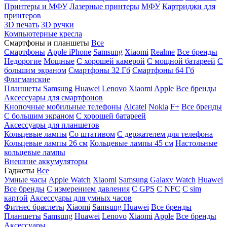
Принтеры и МФУ
Лазерные принтеры
МФУ
Картриджи для
принтеров
3D печать
3D ручки
Компьютерные кресла
Смартфоны и планшеты
Все
Смартфоны
Apple iPhone
Samsung
Xiaomi
Realme
Все бренды
Недорогие
Мощные
С хорошей камерой
С мощной батареей
С
большим экраном
Смартфоны 32 Гб
Смартфоны 64 Гб
Флагманские
Планшеты
Samsung
Huawei
Lenovo
Xiaomi
Apple
Все бренды
Аксессуары для смартфонов
Кнопочные мобильные телефоны
Alcatel
Nokia
F+
Все бренды
С большим экраном
С хорошей батареей
Аксессуары для планшетов
Кольцевые лампы
Со штативом
C держателем для телефона
Кольцевые лампы 26 см
Кольцевые лампы 45 см
Настольные
кольцевые лампы
Внешние аккумуляторы
Гаджеты
Все
Умные часы
Apple Watch
Xiaomi
Samsung Galaxy Watch
Huawei
Все бренды
C измерением давления
C GPS
C NFC
C sim
картой
Аксессуары для умных часов
Фитнес браслеты
Xiaomi
Samsung
Huawei
Все бренды
Планшеты
Samsung
Huawei
Lenovo
Xiaomi
Apple
Все бренды
Аксессуары