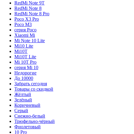
RedMi Note 9T
RedMi Note 8
RedMi Note 8 Pro
Poco X3 Pro
Poco M3
серия Poco
Xiaomi Mi
Mi Note 10 Lite
Mi10 Lite
Mi10T
Mi10T Lite
Mi 10T Pro
серия Mi 10
Недорогие
До 10000
Забрать сегодня
Товары со скидкой
Жёлтый
Зелёный
Коричневый
Серый
Снежно-белый
Трюфельно-чёрный
Фиолетовый
10 Pro