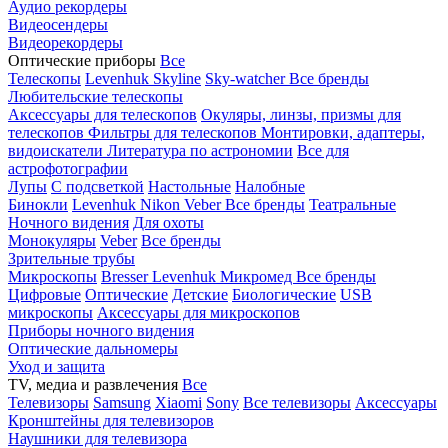
Аудио рекордеры
Видеосендеры
Видеорекордеры
Оптические приборы
Все
Телескопы
Levenhuk Skyline
Sky-watcher
Все бренды
Любительские телескопы
Аксессуары для телескопов
Окуляры, линзы, призмы для
телескопов
Фильтры для телескопов
Монтировки, адаптеры,
видоискатели
Литература по астрономии
Все для
астрофотографии
Лупы
С подсветкой
Настольные
Налобные
Бинокли
Levenhuk
Nikon
Veber
Все бренды
Театральные
Ночного видения
Для охоты
Монокуляры
Veber
Все бренды
Зрительные трубы
Микроскопы
Bresser
Levenhuk
Микромед
Все бренды
Цифровые
Оптические
Детские
Биологические
USB
микроскопы
Аксессуары для микроскопов
Приборы ночного видения
Оптические дальномеры
Уход и защита
TV, медиа и развлечения
Все
Телевизоры
Samsung
Xiaomi
Sony
Все телевизоры
Аксессуары
Кронштейны для телевизоров
Наушники для телевизора