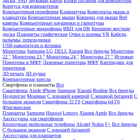
диски, SSD
Звуковые карты
Блоки питания для компьютера
Корпуса для компьютеров
Компьютерная периферия
Клавиатуры
Комплекты мышь и
клавиатура
Компьютерные мыши
Коврики для мыши
Веб
камеры
Компьютерные наушники и гарнитуры
Компьютерные микрофоны
ИБП для ПК
Внешние жесткие
диски
Планшеты графические
Очки и шлемы VR
Кабели,
разъемы, переходники
USB-накопители и флэшки
Мониторы
Samsung
LG
DELL
Xiaomi
Все бренды
Мониторы
22 "
Мониторы 23 "
Мониторы 24 "
Мониторы 27 "
Игровые
Принтеры и МФУ
Лазерные принтеры
МФУ
Картриджи для
принтеров
3D печать
3D ручки
Компьютерные кресла
Смартфоны и планшеты
Все
Смартфоны
Apple iPhone
Samsung
Xiaomi
Realme
Все бренды
Недорогие
Мощные
С хорошей камерой
С мощной батареей
С
большим экраном
Смартфоны 32 Гб
Смартфоны 64 Гб
Флагманские
Планшеты
Samsung
Huawei
Lenovo
Xiaomi
Apple
Все бренды
Аксессуары для смартфонов
Кнопочные мобильные телефоны
Alcatel
Nokia
F+
Все бренды
С большим экраном
С хорошей батареей
Аксессуары для планшетов