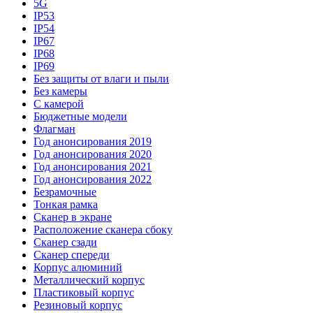
5G
IP53
IP54
IP67
IP68
IP69
Без защиты от влаги и пыли
Без камеры
С камерой
Бюджетные модели
Флагман
Год анонсирования 2019
Год анонсирования 2020
Год анонсирования 2021
Год анонсирования 2022
Безрамочные
Тонкая рамка
Сканер в экране
Расположение сканера сбоку
Сканер сзади
Сканер спереди
Корпус алюминий
Металлический корпус
Пластиковый корпус
Резиновый корпус