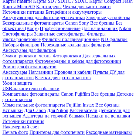
Карты памяти
Карты SD / SDHC / SDXC
Карты Compact Flash
Карты MicroSD
Картридеры
Чехлы для карт памяти
Источники питания
Батарейки и аккумуляторы
Аккумуляторы для фото-видео техники
Зарядные устройства
Беззеркальные фотоаппараты
Canon
Sony
Все бренды
Без
объектива (Body)
Профессиональные
Для начинающих
Nikon
Светофильтры
Защитные светофильтры
Фильтры
ультрафиолетовые
Фильтры поляризационные
ND-фильтры
Наборы фильтров
Переходные кольца для фильтров
Аксессуары для фильтров
Сумки, рюкзаки, чехлы
Фоторюкзаки
Для зеркальных
фотоаппаратов
Фоточемоданы и кейсы для фототехники
Ремни для фотоаппаратов
Аксессуары
Наглазники
Провода и кабели
Пульты ДУ для
фотоаппаратов
Клетки для фотоаппаратов
Уход и защита
USB-накопители и флэшки
Компактные фотоаппараты
Canon
Fujifilm
Все бренды
Детские
фотоаппараты
Моментальные фотоаппараты
Fujifilm Instax
Все бренды
Вспышки
Для Canon
Для Nikon
Рассеиватели
Держатели для
вспышек
Адаптеры на горячий башмак
Насадки на вспышки
Источники питания
Накамерный свет
Печать фото
Принтеры для фотопечати
Расходные материалы