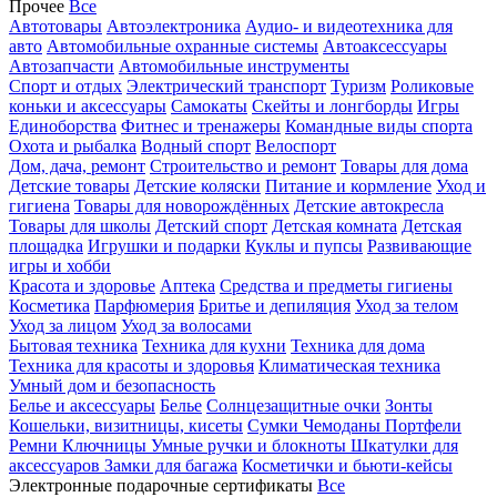
Прочее
Все
Автотовары
Автоэлектроника
Аудио- и видеотехника для
авто
Автомобильные охранные системы
Автоаксессуары
Автозапчасти
Автомобильные инструменты
Спорт и отдых
Электрический транспорт
Туризм
Роликовые
коньки и аксессуары
Самокаты
Скейты и лонгборды
Игры
Единоборства
Фитнес и тренажеры
Командные виды спорта
Охота и рыбалка
Водный спорт
Велоспорт
Дом, дача, ремонт
Строительство и ремонт
Товары для дома
Детские товары
Детские коляски
Питание и кормление
Уход и
гигиена
Товары для новорождённых
Детские автокресла
Товары для школы
Детский спорт
Детская комната
Детская
площадка
Игрушки и подарки
Куклы и пупсы
Развивающие
игры и хобби
Красота и здоровье
Аптека
Средства и предметы гигиены
Косметика
Парфюмерия
Бритье и депиляция
Уход за телом
Уход за лицом
Уход за волосами
Бытовая техника
Техника для кухни
Техника для дома
Техника для красоты и здоровья
Климатическая техника
Умный дом и безопасность
Белье и аксессуары
Белье
Солнцезащитные очки
Зонты
Кошельки, визитницы, кисеты
Сумки
Чемоданы
Портфели
Ремни
Ключницы
Умные ручки и блокноты
Шкатулки для
аксессуаров
Замки для багажа
Косметички и бьюти-кейсы
Электронные подарочные сертификаты
Все