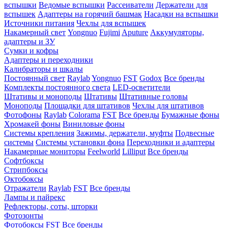
вспышки
Ведомые вспышки
Рассеиватели
Держатели для
вспышек
Адаптеры на горячий башмак
Насадки на вспышки
Источники питания
Чехлы для вспышек
Накамерный свет
Yongnuo
Fujimi
Aputure
Аккумуляторы,
адаптеры и ЗУ
Сумки и кофры
Адаптеры и переходники
Калибраторы и шкалы
Постоянный свет
Raylab
Yongnuo
FST
Godox
Все бренды
Комплекты постоянного света
LED-осветители
Штативы и моноподы
Штативы
Штативные головы
Моноподы
Площадки для штативов
Чехлы для штативов
Фотофоны
Raylab
Colorama
FST
Все бренды
Бумажные фоны
Хромакей фоны
Виниловые фоны
Системы крепления
Зажимы, держатели, муфты
Подвесные
системы
Системы установки фона
Переходники и адаптеры
Накамерные мониторы
Feelworld
Lilliput
Все бренды
Софтбоксы
Стрипбоксы
Октобоксы
Отражатели
Raylab
FST
Все бренды
Лампы и пайрекс
Рефлекторы, соты, шторки
Фотозонты
Фотобоксы
FST
Все бренды