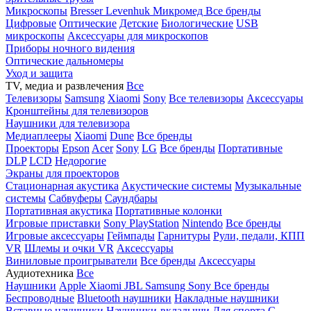
Микроскопы
Bresser
Levenhuk
Микромед
Все бренды
Цифровые
Оптические
Детские
Биологические
USB
микроскопы
Аксессуары для микроскопов
Приборы ночного видения
Оптические дальномеры
Уход и защита
TV, медиа и развлечения
Все
Телевизоры
Samsung
Xiaomi
Sony
Все телевизоры
Аксессуары
Кронштейны для телевизоров
Наушники для телевизора
Медиаплееры
Xiaomi
Dune
Все бренды
Проекторы
Epson
Acer
Sony
LG
Все бренды
Портативные
DLP
LCD
Недорогие
Экраны для проекторов
Стационарная акустика
Акустические системы
Музыкальные
системы
Сабвуферы
Саундбары
Портативная акустика
Портативные колонки
Игровые приставки
Sony PlayStation
Nintendo
Все бренды
Игровые аксессуары
Геймпады
Гарнитуры
Рули, педали, КПП
VR
Шлемы и очки VR
Аксессуары
Виниловые проигрыватели
Все бренды
Аксессуары
Аудиотехника
Все
Наушники
Apple
Xiaomi
JBL
Samsung
Sony
Все бренды
Беспроводные
Bluetooth наушники
Накладные наушники
Вставные наушники
Наушники-вкладыши
Для спорта
С