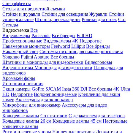
Спецэффекты
Столы для предметной съемки
Стойки и журавли
Стойки для освещения
Журавли
Стойки
универсальные
Штанги, перекладины
Ролики для стоек
Си-
Стенды
Видеосъемка
Все
Видеокамеры
Panasonic
Все бренды
Full HD
Профессиональные
Видеокамеры 4K
Недорогие
Накамерные мониторы
Feelworld
Lilliput
Все бренды
Накамерный свет
Системы питания для накамерного света
Yongnuo
Fujimi
Aputure
Все бренды
Штативы и моноподы для видеосъемки
Видеоголовы
Видеоштативы
Моноподы для видеосъемки
Площадки для
видеоголов
Хромакей фоны
Источники питания
Экшн камеры
GoPro
SJCAM
Insta 360
DJI
Все бренды
4K Ultra
HD
Недорогие
Водонепроницаемые
Крепления для экшн
камер
Аксессуары для экшн камер
Микрофоны для видеокамер
Аксессуары для видео
микрофонов
Кольцевые лампы
Со штативом
C держателем для телефона
Кольцевые лампы 26 см
Кольцевые лампы 45 см
Настольные
кольцевые лампы
Риги и плечевые упоры
Наплечные штативы
Держатели и