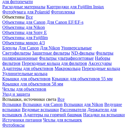
для фотопечати
Расходные материалы
Картриджи для Fujifilm Instax
Фотобумага для Polaroid
Фотопленка
Объективы
Все
Объективы для Canon
Для Canon EF/EF-s
Объективы для Nikon
Объективы для Sony E
Объективы для Fujifilm
Объективы микро 4/3
Бленды
Для Canon
Для Nikon
Универсальные
Светофильтры
Защитные фильтры
ND-фильры
Фильтры
поляризационные
Фильтры ультрафиолетовые
Наборы
фильтров
Переходные кольца для фильтров
Аксессуары
Адаптеры для объективов
Макрокольца
Переходные кольца
Удлинительные кольца
Крышки для объективов
Крышки для объективов 55 мм
Крышки для объективов 58 мм
Чехлы для объективов
Уход и защита
Вспышки, источники света
Все
Вспышки
Вспышки для Canon
Вспышки для Nikon
Ведущие
вспышки
Ведомые вспышки
Рассеиватели
Держатели для
вспышкек
Адаптеры на горячий башмак
Насадки на вспышки
Источники питания
Чехлы для вспышек
Фотобоксы