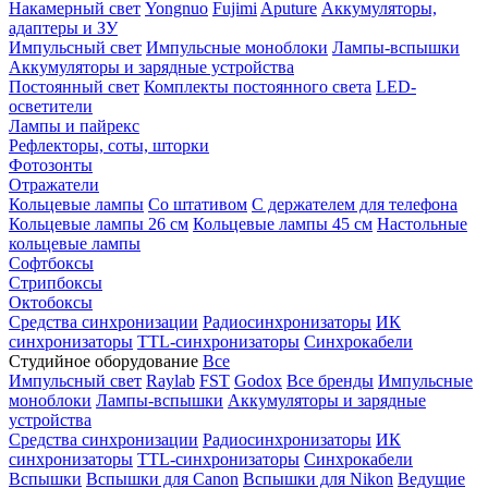
Накамерный свет
Yongnuo
Fujimi
Aputure
Аккумуляторы,
адаптеры и ЗУ
Импульсный свет
Импульсные моноблоки
Лампы-вспышки
Аккумуляторы и зарядные устройства
Постоянный свет
Комплекты постоянного света
LED-
осветители
Лампы и пайрекс
Рефлекторы, соты, шторки
Фотозонты
Отражатели
Кольцевые лампы
Со штативом
С держателем для телефона
Кольцевые лампы 26 см
Кольцевые лампы 45 см
Настольные
кольцевые лампы
Софтбоксы
Стрипбоксы
Октобоксы
Средства синхронизации
Радиосинхронизаторы
ИК
синхронизаторы
TTL-синхронизаторы
Синхрокабели
Студийное оборудование
Все
Импульсный свет
Raylab
FST
Godox
Все бренды
Импульсные
моноблоки
Лампы-вспышки
Аккумуляторы и зарядные
устройства
Средства синхронизации
Радиосинхронизаторы
ИК
синхронизаторы
TTL-синхронизаторы
Синхрокабели
Вспышки
Вспышки для Canon
Вспышки для Nikon
Ведущие