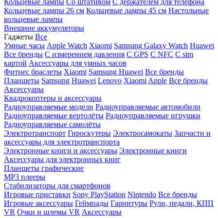
Кольцевые лампы
Со штативом
C держателем для телефона
Кольцевые лампы 26 см
Кольцевые лампы 45 см
Настольные
кольцевые лампы
Внешние аккумуляторы
Гаджеты
Все
Умные часы
Apple Watch
Xiaomi
Samsung Galaxy Watch
Huawei
Все бренды
C измерением давления
C GPS
C NFC
C sim
картой
Аксессуары для умных часов
Фитнес браслеты
Xiaomi
Samsung
Huawei
Все бренды
Планшеты
Samsung
Huawei
Lenovo
Xiaomi
Apple
Все бренды
Аксессуары
Квадрокоптеры и аксессуары
Радиоуправляемые модели
Радиоуправляемые автомобили
Радиоуправляемые вертолёты
Радиоуправляемые игрушки
Радиоуправляемые самолёты
Электротранспорт
Гироскутеры
Электросамокаты
Запчасти и
аксессуары для электротранспорта
Электронные книги и аксессуары
Электронные книги
Аксессуары для электронных книг
Планшеты графические
MP3 плееры
Стабилизаторы для смартфонов
Игровые приставки
Sony PlayStation
Nintendo
Все бренды
Игровые аксессуары
Геймпады
Гарнитуры
Рули, педали, КПП
VR
Очки и шлемы VR
Аксессуары