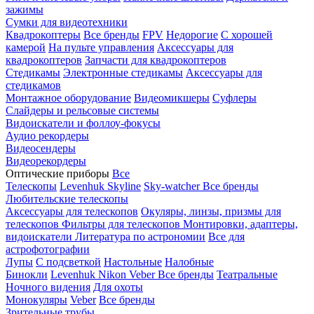
зажимы
Сумки для видеотехники
Квадрокоптеры
Все бренды
FPV
Недорогие
С хорошей
камерой
На пульте управления
Аксессуары для
квадрокоптеров
Запчасти для квадрокоптеров
Стедикамы
Электронные стедикамы
Аксессуары для
стедикамов
Монтажное оборудование
Видеомикшеры
Суфлеры
Слайдеры и рельсовые системы
Видоискатели и фоллоу-фокусы
Аудио рекордеры
Видеосендеры
Видеорекордеры
Оптические приборы
Все
Телескопы
Levenhuk Skyline
Sky-watcher
Все бренды
Любительские телескопы
Аксессуары для телескопов
Окуляры, линзы, призмы для
телескопов
Фильтры для телескопов
Монтировки, адаптеры,
видоискатели
Литература по астрономии
Все для
астрофотографии
Лупы
С подсветкой
Настольные
Налобные
Бинокли
Levenhuk
Nikon
Veber
Все бренды
Театральные
Ночного видения
Для охоты
Монокуляры
Veber
Все бренды
Зрительные трубы