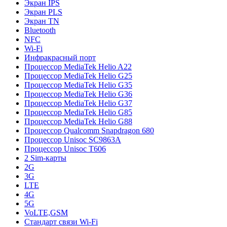
Экран IPS
Экран PLS
Экран TN
Bluetooth
NFC
Wi-Fi
Инфракрасный порт
Процессор MediaTek Helio A22
Процессор MediaTek Helio G25
Процессор MediaTek Helio G35
Процессор MediaTek Helio G36
Процессор MediaTek Helio G37
Процессор MediaTek Helio G85
Процессор MediaTek Helio G88
Процессор Qualcomm Snapdragon 680
Процессор Unisoc SC9863A
Процессор Unisoc T606
2 Sim-карты
2G
3G
LTE
4G
5G
VoLTE,GSM
Стандарт связи Wi-Fi