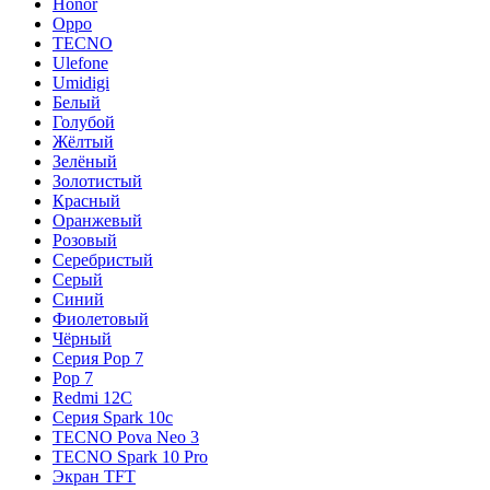
Honor
Oppo
TECNO
Ulefone
Umidigi
Белый
Голубой
Жёлтый
Зелёный
Золотистый
Красный
Оранжевый
Розовый
Серебристый
Серый
Синий
Фиолетовый
Чёрный
Серия Pop 7
Pop 7
Redmi 12C
Серия Spark 10c
TECNO Pova Neo 3
TECNO Spark 10 Pro
Экран TFT