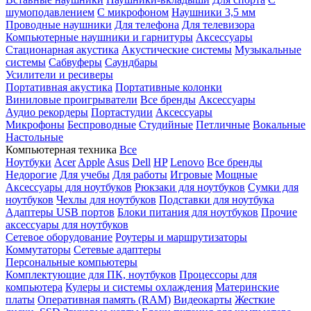
шумоподавлением
С микрофоном
Наушники 3,5 мм
Проводные наушники
Для телефона
Для телевизора
Компьютерные наушники и гарнитуры
Аксессуары
Стационарная акустика
Акустические системы
Музыкальные
системы
Сабвуферы
Саундбары
Усилители и ресиверы
Портативная акустика
Портативные колонки
Виниловые проигрыватели
Все бренды
Аксессуары
Аудио рекордеры
Портастудии
Аксессуары
Микрофоны
Беспроводные
Студийные
Петличные
Вокальные
Настольные
Компьютерная техника
Все
Ноутбуки
Acer
Apple
Asus
Dell
HP
Lenovo
Все бренды
Недорогие
Для учебы
Для работы
Игровые
Мощные
Аксессуары для ноутбуков
Рюкзаки для ноутбуков
Сумки для
ноутбуков
Чехлы для ноутбуков
Подставки для ноутбука
Адаптеры USB портов
Блоки питания для ноутбуков
Прочие
аксессуары для ноутбуков
Сетевое оборудование
Роутеры и маршрутизаторы
Коммутаторы
Сетевые адаптеры
Персональные компьютеры
Комплектующие для ПК, ноутбуков
Процессоры для
компьютера
Кулеры и системы охлаждения
Материнские
платы
Оперативная память (RAM)
Видеокарты
Жесткие