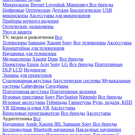
Микроскопы
Bresser
Levenhuk
Микромед
Все бренды
Цифровые
Оптические
Детские
Биологические
USB
микроскопы
Аксессуары для микроскопов
Приборы ночного видения
Оптические дальномеры
Уход и защита
TV, медиа и развлечения
Все
Телевизоры
Samsung
Xiaomi
Sony
Все телевизоры
Аксессуары
Кронштейны для телевизоров
Наушники для телевизора
Медиаплееры
Xiaomi
Dune
Все бренды
Проекторы
Epson
Acer
Sony
LG
Все бренды
Портативные
DLP
LCD
Недорогие
Экраны для проекторов
Стационарная акустика
Акустические системы
Музыкальные
системы
Сабвуферы
Саундбары
Портативная акустика
Портативные колонки
Игровые приставки
Sony PlayStation
Nintendo
Все бренды
Игровые аксессуары
Геймпады
Гарнитуры
Рули, педали, КПП
VR
Шлемы и очки VR
Аксессуары
Виниловые проигрыватели
Все бренды
Аксессуары
Аудиотехника
Все
Наушники
Apple
Xiaomi
JBL
Samsung
Sony
Все бренды
Беспроводные
Bluetooth наушники
Накладные наушники
Вставные наушники
Наушники-вкладыши
Для спорта
С