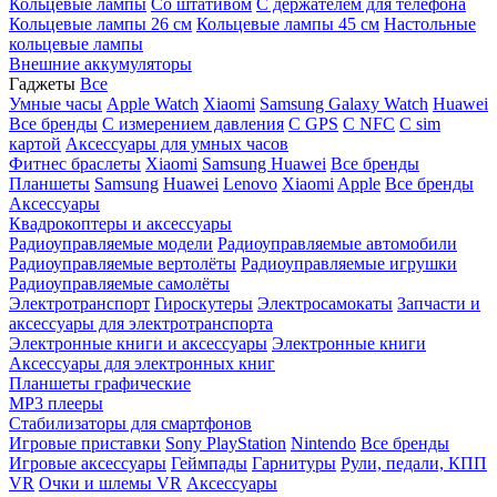
Кольцевые лампы
Со штативом
C держателем для телефона
Кольцевые лампы 26 см
Кольцевые лампы 45 см
Настольные
кольцевые лампы
Внешние аккумуляторы
Гаджеты
Все
Умные часы
Apple Watch
Xiaomi
Samsung Galaxy Watch
Huawei
Все бренды
C измерением давления
C GPS
C NFC
C sim
картой
Аксессуары для умных часов
Фитнес браслеты
Xiaomi
Samsung
Huawei
Все бренды
Планшеты
Samsung
Huawei
Lenovo
Xiaomi
Apple
Все бренды
Аксессуары
Квадрокоптеры и аксессуары
Радиоуправляемые модели
Радиоуправляемые автомобили
Радиоуправляемые вертолёты
Радиоуправляемые игрушки
Радиоуправляемые самолёты
Электротранспорт
Гироскутеры
Электросамокаты
Запчасти и
аксессуары для электротранспорта
Электронные книги и аксессуары
Электронные книги
Аксессуары для электронных книг
Планшеты графические
MP3 плееры
Стабилизаторы для смартфонов
Игровые приставки
Sony PlayStation
Nintendo
Все бренды
Игровые аксессуары
Геймпады
Гарнитуры
Рули, педали, КПП
VR
Очки и шлемы VR
Аксессуары