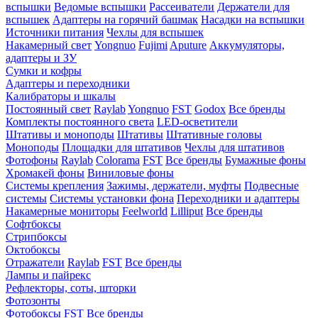
вспышки
Ведомые вспышки
Рассеиватели
Держатели для
вспышек
Адаптеры на горячий башмак
Насадки на вспышки
Источники питания
Чехлы для вспышек
Накамерный свет
Yongnuo
Fujimi
Aputure
Аккумуляторы,
адаптеры и ЗУ
Сумки и кофры
Адаптеры и переходники
Калибраторы и шкалы
Постоянный свет
Raylab
Yongnuo
FST
Godox
Все бренды
Комплекты постоянного света
LED-осветители
Штативы и моноподы
Штативы
Штативные головы
Моноподы
Площадки для штативов
Чехлы для штативов
Фотофоны
Raylab
Colorama
FST
Все бренды
Бумажные фоны
Хромакей фоны
Виниловые фоны
Системы крепления
Зажимы, держатели, муфты
Подвесные
системы
Системы установки фона
Переходники и адаптеры
Накамерные мониторы
Feelworld
Lilliput
Все бренды
Софтбоксы
Стрипбоксы
Октобоксы
Отражатели
Raylab
FST
Все бренды
Лампы и пайрекс
Рефлекторы, соты, шторки
Фотозонты
Фотобоксы
FST
Все бренды