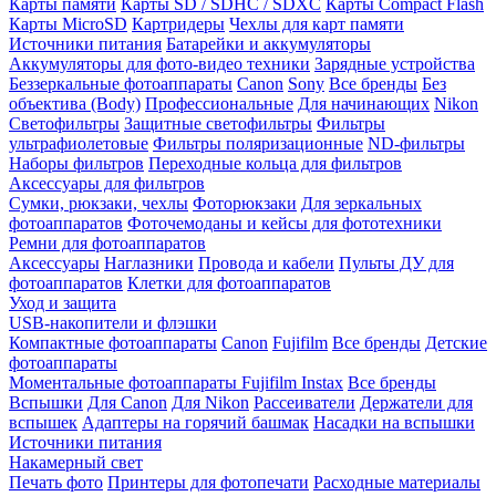
Карты памяти
Карты SD / SDHC / SDXC
Карты Compact Flash
Карты MicroSD
Картридеры
Чехлы для карт памяти
Источники питания
Батарейки и аккумуляторы
Аккумуляторы для фото-видео техники
Зарядные устройства
Беззеркальные фотоаппараты
Canon
Sony
Все бренды
Без
объектива (Body)
Профессиональные
Для начинающих
Nikon
Светофильтры
Защитные светофильтры
Фильтры
ультрафиолетовые
Фильтры поляризационные
ND-фильтры
Наборы фильтров
Переходные кольца для фильтров
Аксессуары для фильтров
Сумки, рюкзаки, чехлы
Фоторюкзаки
Для зеркальных
фотоаппаратов
Фоточемоданы и кейсы для фототехники
Ремни для фотоаппаратов
Аксессуары
Наглазники
Провода и кабели
Пульты ДУ для
фотоаппаратов
Клетки для фотоаппаратов
Уход и защита
USB-накопители и флэшки
Компактные фотоаппараты
Canon
Fujifilm
Все бренды
Детские
фотоаппараты
Моментальные фотоаппараты
Fujifilm Instax
Все бренды
Вспышки
Для Canon
Для Nikon
Рассеиватели
Держатели для
вспышек
Адаптеры на горячий башмак
Насадки на вспышки
Источники питания
Накамерный свет
Печать фото
Принтеры для фотопечати
Расходные материалы