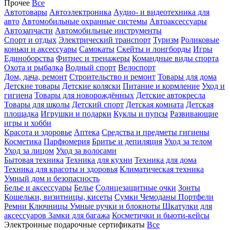
Прочее
Все
Автотовары
Автоэлектроника
Аудио- и видеотехника для
авто
Автомобильные охранные системы
Автоаксессуары
Автозапчасти
Автомобильные инструменты
Спорт и отдых
Электрический транспорт
Туризм
Роликовые
коньки и аксессуары
Самокаты
Скейты и лонгборды
Игры
Единоборства
Фитнес и тренажеры
Командные виды спорта
Охота и рыбалка
Водный спорт
Велоспорт
Дом, дача, ремонт
Строительство и ремонт
Товары для дома
Детские товары
Детские коляски
Питание и кормление
Уход и
гигиена
Товары для новорождённых
Детские автокресла
Товары для школы
Детский спорт
Детская комната
Детская
площадка
Игрушки и подарки
Куклы и пупсы
Развивающие
игры и хобби
Красота и здоровье
Аптека
Средства и предметы гигиены
Косметика
Парфюмерия
Бритье и депиляция
Уход за телом
Уход за лицом
Уход за волосами
Бытовая техника
Техника для кухни
Техника для дома
Техника для красоты и здоровья
Климатическая техника
Умный дом и безопасность
Белье и аксессуары
Белье
Солнцезащитные очки
Зонты
Кошельки, визитницы, кисеты
Сумки
Чемоданы
Портфели
Ремни
Ключницы
Умные ручки и блокноты
Шкатулки для
аксессуаров
Замки для багажа
Косметички и бьюти-кейсы
Электронные подарочные сертификаты
Все