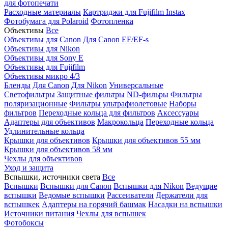
для фотопечати
Расходные материалы
Картриджи для Fujifilm Instax
Фотобумага для Polaroid
Фотопленка
Объективы
Все
Объективы для Canon
Для Canon EF/EF-s
Объективы для Nikon
Объективы для Sony E
Объективы для Fujifilm
Объективы микро 4/3
Бленды
Для Canon
Для Nikon
Универсальные
Светофильтры
Защитные фильтры
ND-фильры
Фильтры
поляризационные
Фильтры ультрафиолетовые
Наборы
фильтров
Переходные кольца для фильтров
Аксессуары
Адаптеры для объективов
Макрокольца
Переходные кольца
Удлинительные кольца
Крышки для объективов
Крышки для объективов 55 мм
Крышки для объективов 58 мм
Чехлы для объективов
Уход и защита
Вспышки, источники света
Все
Вспышки
Вспышки для Canon
Вспышки для Nikon
Ведущие
вспышки
Ведомые вспышки
Рассеиватели
Держатели для
вспышкек
Адаптеры на горячий башмак
Насадки на вспышки
Источники питания
Чехлы для вспышек
Фотобоксы