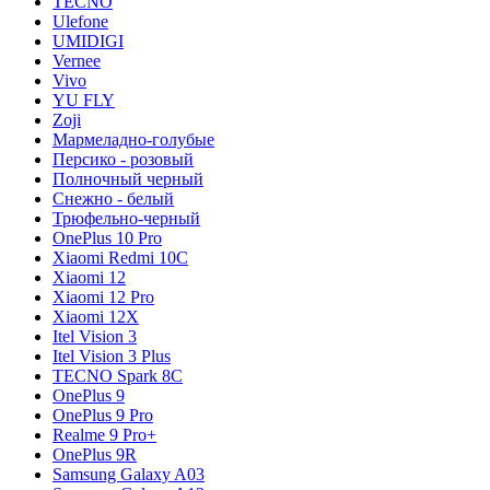
TECNO
Ulefone
UMIDIGI
Vernee
Vivo
YU FLY
Zoji
Мармеладно-голубые
Персико - розовый
Полночный черный
Снежно - белый
Трюфельно-черный
OnePlus 10 Pro
Xiaomi Redmi 10C
Xiaomi 12
Xiaomi 12 Pro
Xiaomi 12X
Itel Vision 3
Itel Vision 3 Plus
TECNO Spark 8C
OnePlus 9
OnePlus 9 Pro
Realme 9 Pro+
OnePlus 9R
Samsung Galaxy A03