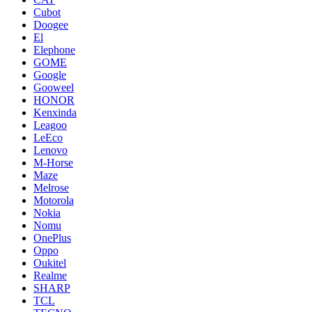
Cubot
Doogee
El
Elephone
GOME
Google
Gooweel
HONOR
Kenxinda
Leagoo
LeEco
Lenovo
M-Horse
Maze
Melrose
Motorola
Nokia
Nomu
OnePlus
Oppo
Oukitel
Realme
SHARP
TCL