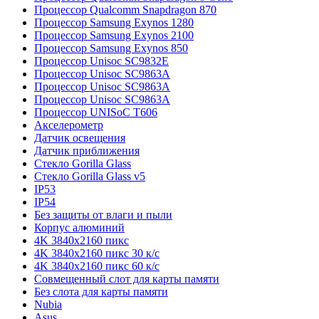
Процессор Qualcomm Snapdragon 870
Процессор Samsung Exynos 1280
Процессор Samsung Exynos 2100
Процессор Samsung Exynos 850
Процессор Unisoc SC9832E
Процессор Unisoc SC9863A
Процессор Unisoc SC9863A
Процессор Unisoc SC9863A
Процессор UNISoC T606
Акселерометр
Датчик освещения
Датчик приближения
Стекло Gorilla Glass
Стекло Gorilla Glass v5
IP53
IP54
Без защиты от влаги и пыли
Корпус алюминий
4K 3840x2160 пикс
4K 3840x2160 пикс 30 к/с
4K 3840x2160 пикс 60 к/с
Совмещенный слот для карты памяти
Без слота для карты памяти
Nubia
Asus