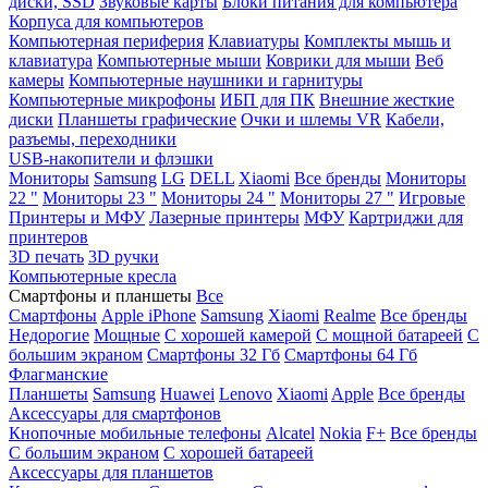
диски, SSD
Звуковые карты
Блоки питания для компьютера
Корпуса для компьютеров
Компьютерная периферия
Клавиатуры
Комплекты мышь и
клавиатура
Компьютерные мыши
Коврики для мыши
Веб
камеры
Компьютерные наушники и гарнитуры
Компьютерные микрофоны
ИБП для ПК
Внешние жесткие
диски
Планшеты графические
Очки и шлемы VR
Кабели,
разъемы, переходники
USB-накопители и флэшки
Мониторы
Samsung
LG
DELL
Xiaomi
Все бренды
Мониторы
22 "
Мониторы 23 "
Мониторы 24 "
Мониторы 27 "
Игровые
Принтеры и МФУ
Лазерные принтеры
МФУ
Картриджи для
принтеров
3D печать
3D ручки
Компьютерные кресла
Смартфоны и планшеты
Все
Смартфоны
Apple iPhone
Samsung
Xiaomi
Realme
Все бренды
Недорогие
Мощные
С хорошей камерой
С мощной батареей
С
большим экраном
Смартфоны 32 Гб
Смартфоны 64 Гб
Флагманские
Планшеты
Samsung
Huawei
Lenovo
Xiaomi
Apple
Все бренды
Аксессуары для смартфонов
Кнопочные мобильные телефоны
Alcatel
Nokia
F+
Все бренды
С большим экраном
С хорошей батареей
Аксессуары для планшетов