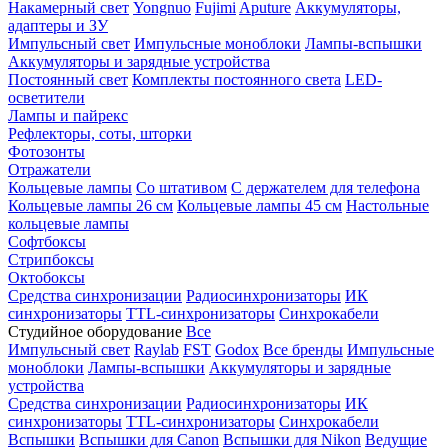
Накамерный свет
Yongnuo
Fujimi
Aputure
Аккумуляторы,
адаптеры и ЗУ
Импульсный свет
Импульсные моноблоки
Лампы-вспышки
Аккумуляторы и зарядные устройства
Постоянный свет
Комплекты постоянного света
LED-
осветители
Лампы и пайрекс
Рефлекторы, соты, шторки
Фотозонты
Отражатели
Кольцевые лампы
Со штативом
С держателем для телефона
Кольцевые лампы 26 см
Кольцевые лампы 45 см
Настольные
кольцевые лампы
Софтбоксы
Стрипбоксы
Октобоксы
Средства синхронизации
Радиосинхронизаторы
ИК
синхронизаторы
TTL-синхронизаторы
Синхрокабели
Студийное оборудование
Все
Импульсный свет
Raylab
FST
Godox
Все бренды
Импульсные
моноблоки
Лампы-вспышки
Аккумуляторы и зарядные
устройства
Средства синхронизации
Радиосинхронизаторы
ИК
синхронизаторы
TTL-синхронизаторы
Синхрокабели
Вспышки
Вспышки для Canon
Вспышки для Nikon
Ведущие