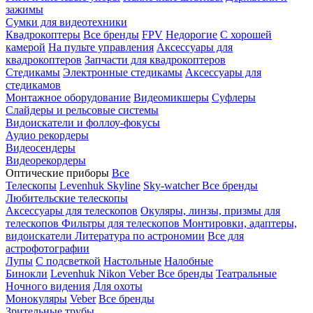
зажимы
Сумки для видеотехники
Квадрокоптеры
Все бренды
FPV
Недорогие
С хорошей
камерой
На пульте управления
Аксессуары для
квадрокоптеров
Запчасти для квадрокоптеров
Стедикамы
Электронные стедикамы
Аксессуары для
стедикамов
Монтажное оборудование
Видеомикшеры
Суфлеры
Слайдеры и рельсовые системы
Видоискатели и фоллоу-фокусы
Аудио рекордеры
Видеосендеры
Видеорекордеры
Оптические приборы
Все
Телескопы
Levenhuk Skyline
Sky-watcher
Все бренды
Любительские телескопы
Аксессуары для телескопов
Окуляры, линзы, призмы для
телескопов
Фильтры для телескопов
Монтировки, адаптеры,
видоискатели
Литература по астрономии
Все для
астрофотографии
Лупы
С подсветкой
Настольные
Налобные
Бинокли
Levenhuk
Nikon
Veber
Все бренды
Театральные
Ночного видения
Для охоты
Монокуляры
Veber
Все бренды
Зрительные трубы