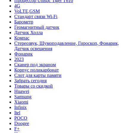
Процессор Unisoc Tiger T610
4G
VoLTE,GSM
Cтандарт связи Wi-Fi
Барометр
Геомагнитный датчик
Датчик Холла
Компас
Стереозвук, Шумоподавление, Гироскоп, Фонарик,
Датчик освещения
Фонарик
2023
Сканер под экраном
Корпус поликарбонат
Слот для карты памяти
Забрать сегодня
Товары со скидкой
Huawei
Samsung
Xiaomi
Infinix
Itel
POCO
Doogee
F+