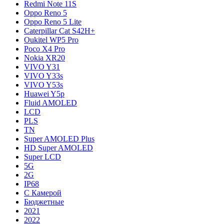
Redmi Note 11S
Oppo Reno 5
Oppo Reno 5 Lite
Caterpillar Cat S42H+
Oukitel WP5 Pro
Poco X4 Pro
Nokia XR20
VIVO Y31
VIVO Y33s
VIVO Y53s
Huawei Y5p
Fluid AMOLED
LCD
PLS
TN
Super AMOLED Plus
HD Super AMOLED
Super LCD
5G
2G
IP68
С Камерой
Бюджетные
2021
2022