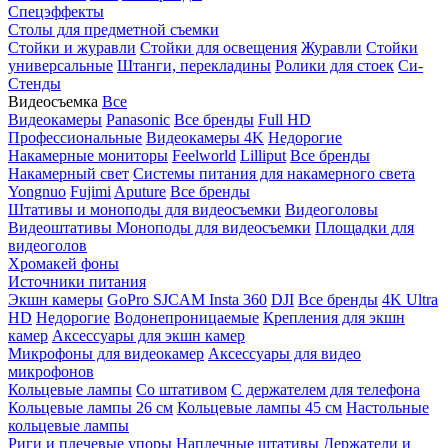
Спецэффекты
Столы для предметной съемки
Стойки и журавли
Стойки для освещения
Журавли
Стойки
универсальные
Штанги, перекладины
Ролики для стоек
Си-
Стенды
Видеосъемка
Все
Видеокамеры
Panasonic
Все бренды
Full HD
Профессиональные
Видеокамеры 4K
Недорогие
Накамерные мониторы
Feelworld
Lilliput
Все бренды
Накамерный свет
Системы питания для накамерного света
Yongnuo
Fujimi
Aputure
Все бренды
Штативы и моноподы для видеосъемки
Видеоголовы
Видеоштативы
Моноподы для видеосъемки
Площадки для
видеоголов
Хромакей фоны
Источники питания
Экшн камеры
GoPro
SJCAM
Insta 360
DJI
Все бренды
4K Ultra
HD
Недорогие
Водонепроницаемые
Крепления для экшн
камер
Аксессуары для экшн камер
Микрофоны для видеокамер
Аксессуары для видео
микрофонов
Кольцевые лампы
Со штативом
C держателем для телефона
Кольцевые лампы 26 см
Кольцевые лампы 45 см
Настольные
кольцевые лампы
Риги и плечевые упоры
Наплечные штативы
Держатели и