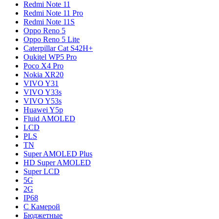
Redmi Note 11
Redmi Note 11 Pro
Redmi Note 11S
Oppo Reno 5
Oppo Reno 5 Lite
Caterpillar Cat S42H+
Oukitel WP5 Pro
Poco X4 Pro
Nokia XR20
VIVO Y31
VIVO Y33s
VIVO Y53s
Huawei Y5p
Fluid AMOLED
LCD
PLS
TN
Super AMOLED Plus
HD Super AMOLED
Super LCD
5G
2G
IP68
С Камерой
Бюджетные