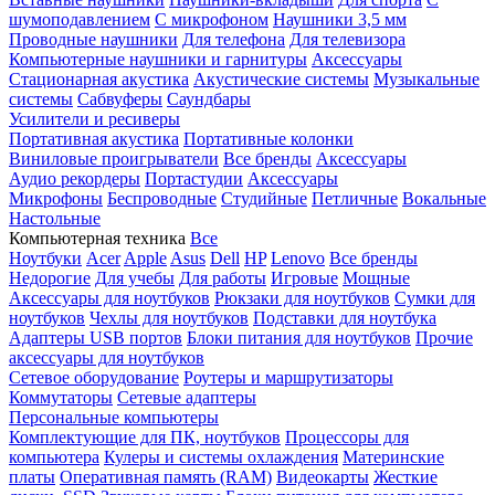
шумоподавлением
С микрофоном
Наушники 3,5 мм
Проводные наушники
Для телефона
Для телевизора
Компьютерные наушники и гарнитуры
Аксессуары
Стационарная акустика
Акустические системы
Музыкальные
системы
Сабвуферы
Саундбары
Усилители и ресиверы
Портативная акустика
Портативные колонки
Виниловые проигрыватели
Все бренды
Аксессуары
Аудио рекордеры
Портастудии
Аксессуары
Микрофоны
Беспроводные
Студийные
Петличные
Вокальные
Настольные
Компьютерная техника
Все
Ноутбуки
Acer
Apple
Asus
Dell
HP
Lenovo
Все бренды
Недорогие
Для учебы
Для работы
Игровые
Мощные
Аксессуары для ноутбуков
Рюкзаки для ноутбуков
Сумки для
ноутбуков
Чехлы для ноутбуков
Подставки для ноутбука
Адаптеры USB портов
Блоки питания для ноутбуков
Прочие
аксессуары для ноутбуков
Сетевое оборудование
Роутеры и маршрутизаторы
Коммутаторы
Сетевые адаптеры
Персональные компьютеры
Комплектующие для ПК, ноутбуков
Процессоры для
компьютера
Кулеры и системы охлаждения
Материнские
платы
Оперативная память (RAM)
Видеокарты
Жесткие