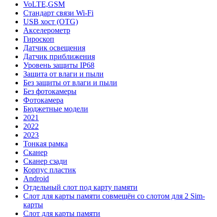
VoLTE,GSM
Стандарт связи Wi-Fi
USB хост (OTG)
Акселерометр
Гироскоп
Датчик освещения
Датчик приближения
Уровень защиты IP68
Защита от влаги и пыли
Без защиты от влаги и пыли
Без фотокамеры
Фотокамера
Бюджетные модели
2021
2022
2023
Тонкая рамка
Сканер
Сканер сзади
Корпус пластик
Android
Отдельный слот под карту памяти
Слот для карты памяти совмещён со слотом для 2 Sim-
карты
Слот для карты памяти