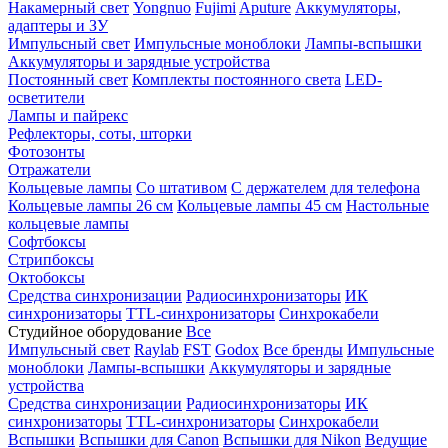
Накамерный свет
Yongnuo
Fujimi
Aputure
Аккумуляторы,
адаптеры и ЗУ
Импульсный свет
Импульсные моноблоки
Лампы-вспышки
Аккумуляторы и зарядные устройства
Постоянный свет
Комплекты постоянного света
LED-
осветители
Лампы и пайрекс
Рефлекторы, соты, шторки
Фотозонты
Отражатели
Кольцевые лампы
Со штативом
С держателем для телефона
Кольцевые лампы 26 см
Кольцевые лампы 45 см
Настольные
кольцевые лампы
Софтбоксы
Стрипбоксы
Октобоксы
Средства синхронизации
Радиосинхронизаторы
ИК
синхронизаторы
TTL-синхронизаторы
Синхрокабели
Студийное оборудование
Все
Импульсный свет
Raylab
FST
Godox
Все бренды
Импульсные
моноблоки
Лампы-вспышки
Аккумуляторы и зарядные
устройства
Средства синхронизации
Радиосинхронизаторы
ИК
синхронизаторы
TTL-синхронизаторы
Синхрокабели
Вспышки
Вспышки для Canon
Вспышки для Nikon
Ведущие