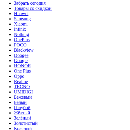
Забрать сегодня
Товары со скидкой
Huawei
Samsung
Xiaomi
Infinix
Nothing
OnePlus
POCO
Blackview
Doogee
Google
HONOR
One Plus
Oppo
Realme
TECNO
UMIDIGI
Бежевый
Белый
Голубой
Жёлтый
Зелёный
Золотистый
Красный