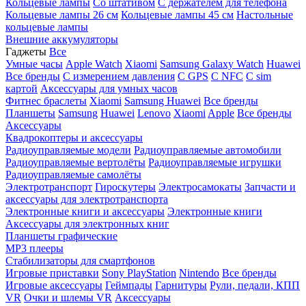
Кольцевые лампы
Со штативом
C держателем для телефона
Кольцевые лампы 26 см
Кольцевые лампы 45 см
Настольные
кольцевые лампы
Внешние аккумуляторы
Гаджеты
Все
Умные часы
Apple Watch
Xiaomi
Samsung Galaxy Watch
Huawei
Все бренды
C измерением давления
C GPS
C NFC
C sim
картой
Аксессуары для умных часов
Фитнес браслеты
Xiaomi
Samsung
Huawei
Все бренды
Планшеты
Samsung
Huawei
Lenovo
Xiaomi
Apple
Все бренды
Аксессуары
Квадрокоптеры и аксессуары
Радиоуправляемые модели
Радиоуправляемые автомобили
Радиоуправляемые вертолёты
Радиоуправляемые игрушки
Радиоуправляемые самолёты
Электротранспорт
Гироскутеры
Электросамокаты
Запчасти и
аксессуары для электротранспорта
Электронные книги и аксессуары
Электронные книги
Аксессуары для электронных книг
Планшеты графические
MP3 плееры
Стабилизаторы для смартфонов
Игровые приставки
Sony PlayStation
Nintendo
Все бренды
Игровые аксессуары
Геймпады
Гарнитуры
Рули, педали, КПП
VR
Очки и шлемы VR
Аксессуары