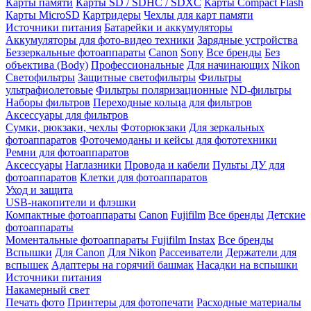
Карты памяти
Карты SD / SDHC / SDXC
Карты Compact Flash
Карты MicroSD
Картридеры
Чехлы для карт памяти
Источники питания
Батарейки и аккумуляторы
Аккумуляторы для фото-видео техники
Зарядные устройства
Беззеркальные фотоаппараты
Canon
Sony
Все бренды
Без
объектива (Body)
Профессиональные
Для начинающих
Nikon
Светофильтры
Защитные светофильтры
Фильтры
ультрафиолетовые
Фильтры поляризационные
ND-фильтры
Наборы фильтров
Переходные кольца для фильтров
Аксессуары для фильтров
Сумки, рюкзаки, чехлы
Фоторюкзаки
Для зеркальных
фотоаппаратов
Фоточемоданы и кейсы для фототехники
Ремни для фотоаппаратов
Аксессуары
Наглазники
Провода и кабели
Пульты ДУ для
фотоаппаратов
Клетки для фотоаппаратов
Уход и защита
USB-накопители и флэшки
Компактные фотоаппараты
Canon
Fujifilm
Все бренды
Детские
фотоаппараты
Моментальные фотоаппараты
Fujifilm Instax
Все бренды
Вспышки
Для Canon
Для Nikon
Рассеиватели
Держатели для
вспышек
Адаптеры на горячий башмак
Насадки на вспышки
Источники питания
Накамерный свет
Печать фото
Принтеры для фотопечати
Расходные материалы