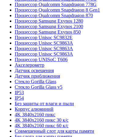
Процессор Qualcomm Snapdragon 778G
Процессор Qualcomm Snapdragon 8 Gen1
Процессор Qualcomm Snapdragon 870
Процессор Samsung Exynos 1280
Процессор Samsung Exynos 2100
Процессор Samsung Exynos 850
Процессор Unisoc SC9832E
Процессор Unisoc SC9863A
Процессор Unisoc SC9863A
Процессор Unisoc SC9863A
Процессор UNISoC T606
Акселерометр
Датчик освещения
Датчик приближения
Стекло Gorilla Glass
Стекло Gorilla Glass v5
IP53
IP54
Без защиты от влаги и пыли
Корпус алюминий
4K 3840x2160 пикс
4K 3840x2160 пикс 30 к/с
4K 3840x2160 пикс 60 к/с
Совмещенный слот для карты памяти
Без слота для карты памяти