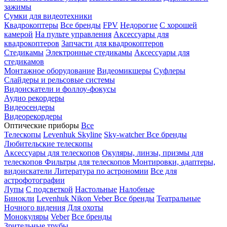
зажимы
Сумки для видеотехники
Квадрокоптеры
Все бренды
FPV
Недорогие
С хорошей
камерой
На пульте управления
Аксессуары для
квадрокоптеров
Запчасти для квадрокоптеров
Стедикамы
Электронные стедикамы
Аксессуары для
стедикамов
Монтажное оборудование
Видеомикшеры
Суфлеры
Слайдеры и рельсовые системы
Видоискатели и фоллоу-фокусы
Аудио рекордеры
Видеосендеры
Видеорекордеры
Оптические приборы
Все
Телескопы
Levenhuk Skyline
Sky-watcher
Все бренды
Любительские телескопы
Аксессуары для телескопов
Окуляры, линзы, призмы для
телескопов
Фильтры для телескопов
Монтировки, адаптеры,
видоискатели
Литература по астрономии
Все для
астрофотографии
Лупы
С подсветкой
Настольные
Налобные
Бинокли
Levenhuk
Nikon
Veber
Все бренды
Театральные
Ночного видения
Для охоты
Монокуляры
Veber
Все бренды
Зрительные трубы