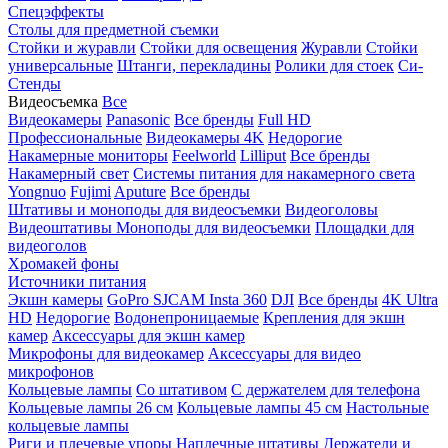
Спецэффекты
Столы для предметной съемки
Стойки и журавли
Стойки для освещения
Журавли
Стойки
универсальные
Штанги, перекладины
Ролики для стоек
Си-
Стенды
Видеосъемка
Все
Видеокамеры
Panasonic
Все бренды
Full HD
Профессиональные
Видеокамеры 4K
Недорогие
Накамерные мониторы
Feelworld
Lilliput
Все бренды
Накамерный свет
Системы питания для накамерного света
Yongnuo
Fujimi
Aputure
Все бренды
Штативы и моноподы для видеосъемки
Видеоголовы
Видеоштативы
Моноподы для видеосъемки
Площадки для
видеоголов
Хромакей фоны
Источники питания
Экшн камеры
GoPro
SJCAM
Insta 360
DJI
Все бренды
4K Ultra
HD
Недорогие
Водонепроницаемые
Крепления для экшн
камер
Аксессуары для экшн камер
Микрофоны для видеокамер
Аксессуары для видео
микрофонов
Кольцевые лампы
Со штативом
C держателем для телефона
Кольцевые лампы 26 см
Кольцевые лампы 45 см
Настольные
кольцевые лампы
Риги и плечевые упоры
Наплечные штативы
Держатели и