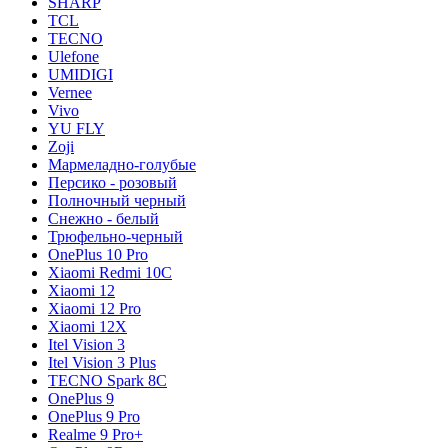
SHARP
TCL
TECNO
Ulefone
UMIDIGI
Vernee
Vivo
YU FLY
Zoji
Мармеладно-голубые
Персико - розовый
Полночный черный
Снежно - белый
Трюфельно-черный
OnePlus 10 Pro
Xiaomi Redmi 10C
Xiaomi 12
Xiaomi 12 Pro
Xiaomi 12X
Itel Vision 3
Itel Vision 3 Plus
TECNO Spark 8C
OnePlus 9
OnePlus 9 Pro
Realme 9 Pro+