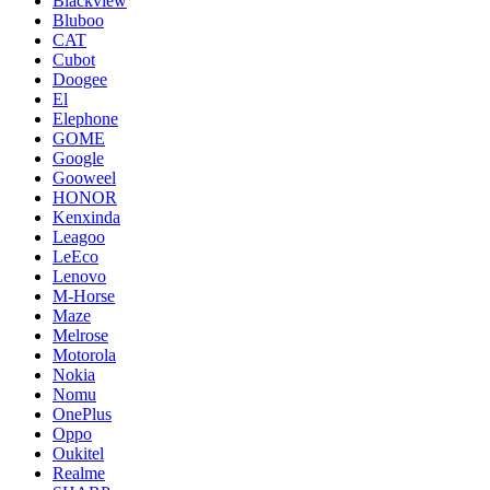
Blackview
Bluboo
CAT
Cubot
Doogee
El
Elephone
GOME
Google
Gooweel
HONOR
Kenxinda
Leagoo
LeEco
Lenovo
M-Horse
Maze
Melrose
Motorola
Nokia
Nomu
OnePlus
Oppo
Oukitel
Realme