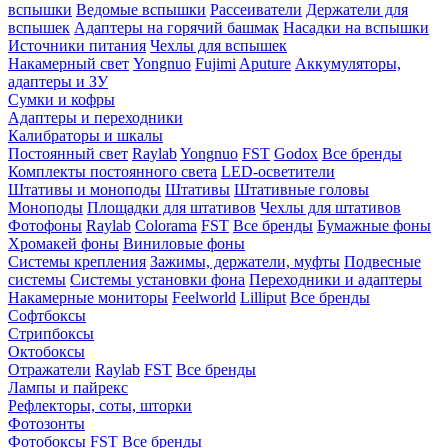
вспышки
Ведомые вспышки
Рассеиватели
Держатели для
вспышек
Адаптеры на горячий башмак
Насадки на вспышки
Источники питания
Чехлы для вспышек
Накамерный свет
Yongnuo
Fujimi
Aputure
Аккумуляторы,
адаптеры и ЗУ
Сумки и кофры
Адаптеры и переходники
Калибраторы и шкалы
Постоянный свет
Raylab
Yongnuo
FST
Godox
Все бренды
Комплекты постоянного света
LED-осветители
Штативы и моноподы
Штативы
Штативные головы
Моноподы
Площадки для штативов
Чехлы для штативов
Фотофоны
Raylab
Colorama
FST
Все бренды
Бумажные фоны
Хромакей фоны
Виниловые фоны
Системы крепления
Зажимы, держатели, муфты
Подвесные
системы
Системы установки фона
Переходники и адаптеры
Накамерные мониторы
Feelworld
Lilliput
Все бренды
Софтбоксы
Стрипбоксы
Октобоксы
Отражатели
Raylab
FST
Все бренды
Лампы и пайрекс
Рефлекторы, соты, шторки
Фотозонты
Фотобоксы
FST
Все бренды