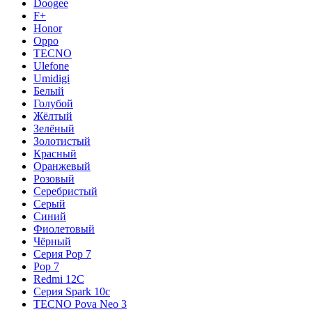
Doogee
F+
Honor
Oppo
TECNO
Ulefone
Umidigi
Белый
Голубой
Жёлтый
Зелёный
Золотистый
Красный
Оранжевый
Розовый
Серебристый
Серый
Синий
Фиолетовый
Чёрный
Серия Pop 7
Pop 7
Redmi 12C
Серия Spark 10c
TECNO Pova Neo 3