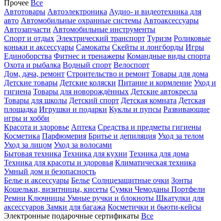
Прочее
Все
Автотовары
Автоэлектроника
Аудио- и видеотехника для
авто
Автомобильные охранные системы
Автоаксессуары
Автозапчасти
Автомобильные инструменты
Спорт и отдых
Электрический транспорт
Туризм
Роликовые
коньки и аксессуары
Самокаты
Скейты и лонгборды
Игры
Единоборства
Фитнес и тренажеры
Командные виды спорта
Охота и рыбалка
Водный спорт
Велоспорт
Дом, дача, ремонт
Строительство и ремонт
Товары для дома
Детские товары
Детские коляски
Питание и кормление
Уход и
гигиена
Товары для новорождённых
Детские автокресла
Товары для школы
Детский спорт
Детская комната
Детская
площадка
Игрушки и подарки
Куклы и пупсы
Развивающие
игры и хобби
Красота и здоровье
Аптека
Средства и предметы гигиены
Косметика
Парфюмерия
Бритье и депиляция
Уход за телом
Уход за лицом
Уход за волосами
Бытовая техника
Техника для кухни
Техника для дома
Техника для красоты и здоровья
Климатическая техника
Умный дом и безопасность
Белье и аксессуары
Белье
Солнцезащитные очки
Зонты
Кошельки, визитницы, кисеты
Сумки
Чемоданы
Портфели
Ремни
Ключницы
Умные ручки и блокноты
Шкатулки для
аксессуаров
Замки для багажа
Косметички и бьюти-кейсы
Электронные подарочные сертификаты
Все