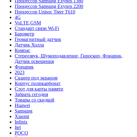
Процессор Samsung Exynos 1380
Процессор Samsung Exynos 2200
Процессор Unisoc Tiger T610
4G
VoLTE,GSM
Cтандарт связи Wi-Fi
Барометр
Геомагнитный датчик
Датчик Холла
Компас
Стереозвук, Шумоподавление, Гироскоп, Фонарик,
Датчик освещения
Фонарик
2023
Сканер под экраном
Корпус поликарбонат
Слот для карты памяти
Забрать сегодня
Товары со скидкой
Huawei
Samsung
Xiaomi
Infinix
Itel
POCO