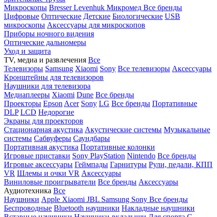
Микроскопы
Bresser
Levenhuk
Микромед
Все бренды
Цифровые
Оптические
Детские
Биологические
USB
микроскопы
Аксессуары для микроскопов
Приборы ночного видения
Оптические дальномеры
Уход и защита
TV, медиа и развлечения
Все
Телевизоры
Samsung
Xiaomi
Sony
Все телевизоры
Аксессуары
Кронштейны для телевизоров
Наушники для телевизора
Медиаплееры
Xiaomi
Dune
Все бренды
Проекторы
Epson
Acer
Sony
LG
Все бренды
Портативные
DLP
LCD
Недорогие
Экраны для проекторов
Стационарная акустика
Акустические системы
Музыкальные
системы
Сабвуферы
Саундбары
Портативная акустика
Портативные колонки
Игровые приставки
Sony PlayStation
Nintendo
Все бренды
Игровые аксессуары
Геймпады
Гарнитуры
Рули, педали, КПП
VR
Шлемы и очки VR
Аксессуары
Виниловые проигрыватели
Все бренды
Аксессуары
Аудиотехника
Все
Наушники
Apple
Xiaomi
JBL
Samsung
Sony
Все бренды
Беспроводные
Bluetooth наушники
Накладные наушники
Вставные наушники
Наушники-вкладыши
Для спорта
С