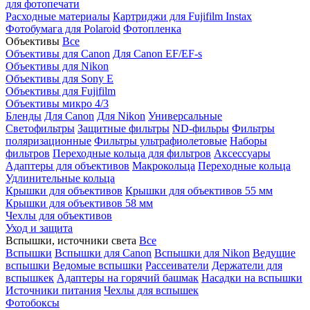
для фотопечати
Расходные материалы
Картриджи для Fujifilm Instax
Фотобумага для Polaroid
Фотопленка
Объективы
Все
Объективы для Canon
Для Canon EF/EF-s
Объективы для Nikon
Объективы для Sony E
Объективы для Fujifilm
Объективы микро 4/3
Бленды
Для Canon
Для Nikon
Универсальные
Светофильтры
Защитные фильтры
ND-фильры
Фильтры
поляризационные
Фильтры ультрафиолетовые
Наборы
фильтров
Переходные кольца для фильтров
Аксессуары
Адаптеры для объективов
Макрокольца
Переходные кольца
Удлинительные кольца
Крышки для объективов
Крышки для объективов 55 мм
Крышки для объективов 58 мм
Чехлы для объективов
Уход и защита
Вспышки, источники света
Все
Вспышки
Вспышки для Canon
Вспышки для Nikon
Ведущие
вспышки
Ведомые вспышки
Рассеиватели
Держатели для
вспышкек
Адаптеры на горячий башмак
Насадки на вспышки
Источники питания
Чехлы для вспышек
Фотобоксы