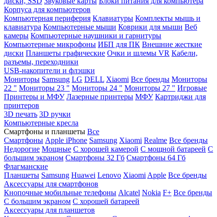
диски, SSD
Звуковые карты
Блоки питания для компьютера
Корпуса для компьютеров
Компьютерная периферия
Клавиатуры
Комплекты мышь и
клавиатура
Компьютерные мыши
Коврики для мыши
Веб
камеры
Компьютерные наушники и гарнитуры
Компьютерные микрофоны
ИБП для ПК
Внешние жесткие
диски
Планшеты графические
Очки и шлемы VR
Кабели,
разъемы, переходники
USB-накопители и флэшки
Мониторы
Samsung
LG
DELL
Xiaomi
Все бренды
Мониторы
22 "
Мониторы 23 "
Мониторы 24 "
Мониторы 27 "
Игровые
Принтеры и МФУ
Лазерные принтеры
МФУ
Картриджи для
принтеров
3D печать
3D ручки
Компьютерные кресла
Смартфоны и планшеты
Все
Смартфоны
Apple iPhone
Samsung
Xiaomi
Realme
Все бренды
Недорогие
Мощные
С хорошей камерой
С мощной батареей
С
большим экраном
Смартфоны 32 Гб
Смартфоны 64 Гб
Флагманские
Планшеты
Samsung
Huawei
Lenovo
Xiaomi
Apple
Все бренды
Аксессуары для смартфонов
Кнопочные мобильные телефоны
Alcatel
Nokia
F+
Все бренды
С большим экраном
С хорошей батареей
Аксессуары для планшетов