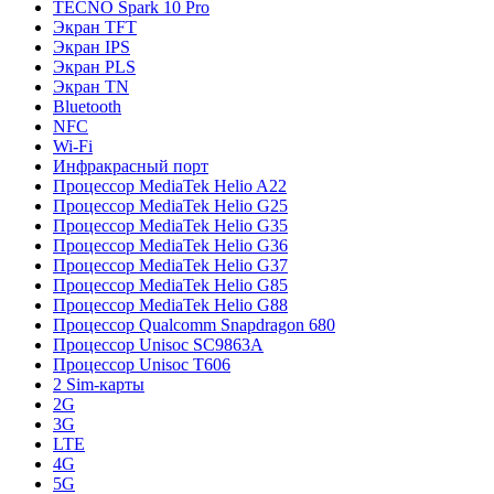
TECNO Spark 10 Pro
Экран TFT
Экран IPS
Экран PLS
Экран TN
Bluetooth
NFC
Wi-Fi
Инфракрасный порт
Процессор MediaTek Helio A22
Процессор MediaTek Helio G25
Процессор MediaTek Helio G35
Процессор MediaTek Helio G36
Процессор MediaTek Helio G37
Процессор MediaTek Helio G85
Процессор MediaTek Helio G88
Процессор Qualcomm Snapdragon 680
Процессор Unisoc SC9863A
Процессор Unisoc T606
2 Sim-карты
2G
3G
LTE
4G
5G