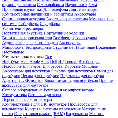
шумоподавлением
С микрофоном
Наушники 3,5 мм
Проводные наушники
Для телефона
Для телевизора
Компьютерные наушники и гарнитуры
Аксессуары
Стационарная акустика
Акустические системы
Музыкальные
системы
Сабвуферы
Саундбары
Усилители и ресиверы
Портативная акустика
Портативные колонки
Виниловые проигрыватели
Все бренды
Аксессуары
Аудио рекордеры
Портастудии
Аксессуары
Микрофоны
Беспроводные
Студийные
Петличные
Вокальные
Настольные
Компьютерная техника
Все
Ноутбуки
Acer
Apple
Asus
Dell
HP
Lenovo
Все бренды
Недорогие
Для учебы
Для работы
Игровые
Мощные
Аксессуары для ноутбуков
Рюкзаки для ноутбуков
Сумки для
ноутбуков
Чехлы для ноутбуков
Подставки для ноутбука
Адаптеры USB портов
Блоки питания для ноутбуков
Прочие
аксессуары для ноутбуков
Сетевое оборудование
Роутеры и маршрутизаторы
Коммутаторы
Сетевые адаптеры
Персональные компьютеры
Комплектующие для ПК, ноутбуков
Процессоры для
компьютера
Кулеры и системы охлаждения
Материнские
платы
Оперативная память (RAM)
Видеокарты
Жесткие