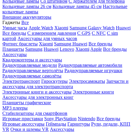
Кольцевые лампы
Со штативом
C держателем для телефона
Кольцевые лампы 26 см
Кольцевые лампы 45 см
Настольные
кольцевые лампы
Внешние аккумуляторы
Гаджеты
Все
Умные часы
Apple Watch
Xiaomi
Samsung Galaxy Watch
Huawei
Все бренды
C измерением давления
C GPS
C NFC
C sim
картой
Аксессуары для умных часов
Фитнес браслеты
Xiaomi
Samsung
Huawei
Все бренды
Планшеты
Samsung
Huawei
Lenovo
Xiaomi
Apple
Все бренды
Аксессуары
Квадрокоптеры и аксессуары
Радиоуправляемые модели
Радиоуправляемые автомобили
Радиоуправляемые вертолёты
Радиоуправляемые игрушки
Радиоуправляемые самолёты
Электротранспорт
Гироскутеры
Электросамокаты
Запчасти и
аксессуары для электротранспорта
Электронные книги и аксессуары
Электронные книги
Аксессуары для электронных книг
Планшеты графические
MP3 плееры
Стабилизаторы для смартфонов
Игровые приставки
Sony PlayStation
Nintendo
Все бренды
Игровые аксессуары
Геймпады
Гарнитуры
Рули, педали, КПП
VR
Очки и шлемы VR
Аксессуары