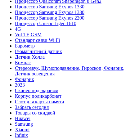
Процессор Qualcomm Snapdragon 8 Gen2
Процессор Samsung Exynos 1330
Процессор Samsung Exynos 1380
Процессор Samsung Exynos 2200
Процессор Unisoc Tiger T610
4G
VoLTE,GSM
Cтандарт связи Wi-Fi
Барометр
Геомагнитный датчик
Датчик Холла
Компас
Стереозвук, Шумоподавление, Гироскоп, Фонарик,
Датчик освещения
Фонарик
2023
Сканер под экраном
Корпус поликарбонат
Слот для карты памяти
Забрать сегодня
Товары со скидкой
Huawei
Samsung
Xiaomi
Infinix