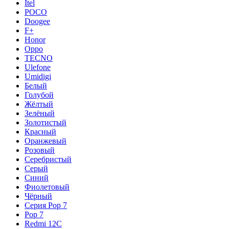
Itel
POCO
Doogee
F+
Honor
Oppo
TECNO
Ulefone
Umidigi
Белый
Голубой
Жёлтый
Зелёный
Золотистый
Красный
Оранжевый
Розовый
Серебристый
Серый
Синий
Фиолетовый
Чёрный
Серия Pop 7
Pop 7
Redmi 12C