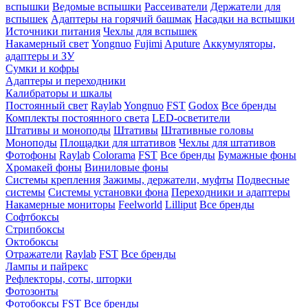
вспышки
Ведомые вспышки
Рассеиватели
Держатели для
вспышек
Адаптеры на горячий башмак
Насадки на вспышки
Источники питания
Чехлы для вспышек
Накамерный свет
Yongnuo
Fujimi
Aputure
Аккумуляторы,
адаптеры и ЗУ
Сумки и кофры
Адаптеры и переходники
Калибраторы и шкалы
Постоянный свет
Raylab
Yongnuo
FST
Godox
Все бренды
Комплекты постоянного света
LED-осветители
Штативы и моноподы
Штативы
Штативные головы
Моноподы
Площадки для штативов
Чехлы для штативов
Фотофоны
Raylab
Colorama
FST
Все бренды
Бумажные фоны
Хромакей фоны
Виниловые фоны
Системы крепления
Зажимы, держатели, муфты
Подвесные
системы
Системы установки фона
Переходники и адаптеры
Накамерные мониторы
Feelworld
Lilliput
Все бренды
Софтбоксы
Стрипбоксы
Октобоксы
Отражатели
Raylab
FST
Все бренды
Лампы и пайрекс
Рефлекторы, соты, шторки
Фотозонты
Фотобоксы
FST
Все бренды