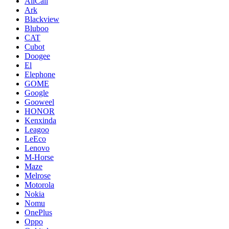
AllCall
Ark
Blackview
Bluboo
CAT
Cubot
Doogee
El
Elephone
GOME
Google
Gooweel
HONOR
Kenxinda
Leagoo
LeEco
Lenovo
M-Horse
Maze
Melrose
Motorola
Nokia
Nomu
OnePlus
Oppo