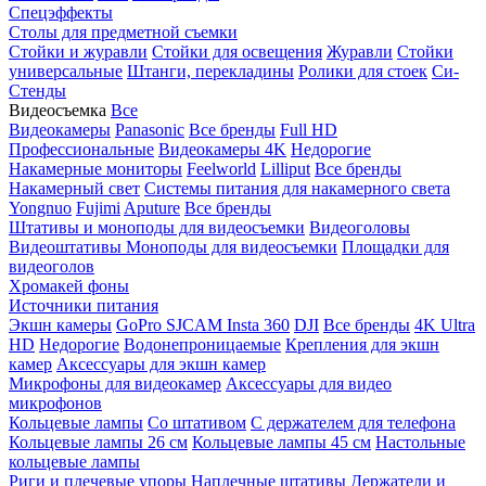
Спецэффекты
Столы для предметной съемки
Стойки и журавли
Стойки для освещения
Журавли
Стойки
универсальные
Штанги, перекладины
Ролики для стоек
Си-
Стенды
Видеосъемка
Все
Видеокамеры
Panasonic
Все бренды
Full HD
Профессиональные
Видеокамеры 4K
Недорогие
Накамерные мониторы
Feelworld
Lilliput
Все бренды
Накамерный свет
Системы питания для накамерного света
Yongnuo
Fujimi
Aputure
Все бренды
Штативы и моноподы для видеосъемки
Видеоголовы
Видеоштативы
Моноподы для видеосъемки
Площадки для
видеоголов
Хромакей фоны
Источники питания
Экшн камеры
GoPro
SJCAM
Insta 360
DJI
Все бренды
4K Ultra
HD
Недорогие
Водонепроницаемые
Крепления для экшн
камер
Аксессуары для экшн камер
Микрофоны для видеокамер
Аксессуары для видео
микрофонов
Кольцевые лампы
Со штативом
C держателем для телефона
Кольцевые лампы 26 см
Кольцевые лампы 45 см
Настольные
кольцевые лампы
Риги и плечевые упоры
Наплечные штативы
Держатели и