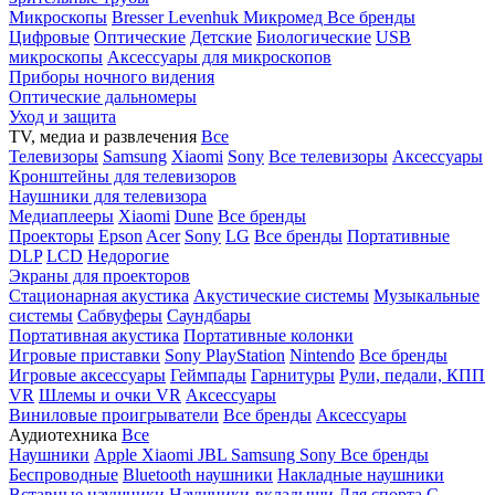
Микроскопы
Bresser
Levenhuk
Микромед
Все бренды
Цифровые
Оптические
Детские
Биологические
USB
микроскопы
Аксессуары для микроскопов
Приборы ночного видения
Оптические дальномеры
Уход и защита
TV, медиа и развлечения
Все
Телевизоры
Samsung
Xiaomi
Sony
Все телевизоры
Аксессуары
Кронштейны для телевизоров
Наушники для телевизора
Медиаплееры
Xiaomi
Dune
Все бренды
Проекторы
Epson
Acer
Sony
LG
Все бренды
Портативные
DLP
LCD
Недорогие
Экраны для проекторов
Стационарная акустика
Акустические системы
Музыкальные
системы
Сабвуферы
Саундбары
Портативная акустика
Портативные колонки
Игровые приставки
Sony PlayStation
Nintendo
Все бренды
Игровые аксессуары
Геймпады
Гарнитуры
Рули, педали, КПП
VR
Шлемы и очки VR
Аксессуары
Виниловые проигрыватели
Все бренды
Аксессуары
Аудиотехника
Все
Наушники
Apple
Xiaomi
JBL
Samsung
Sony
Все бренды
Беспроводные
Bluetooth наушники
Накладные наушники
Вставные наушники
Наушники-вкладыши
Для спорта
С