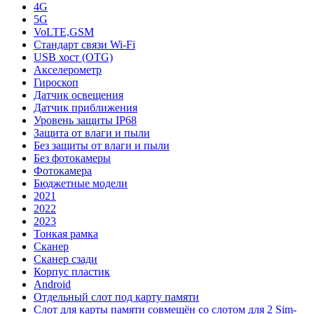
4G
5G
VoLTE,GSM
Стандарт связи Wi-Fi
USB хост (OTG)
Акселерометр
Гироскоп
Датчик освещения
Датчик приближения
Уровень защиты IP68
Защита от влаги и пыли
Без защиты от влаги и пыли
Без фотокамеры
Фотокамера
Бюджетные модели
2021
2022
2023
Тонкая рамка
Сканер
Сканер сзади
Корпус пластик
Android
Отдельный слот под карту памяти
Слот для карты памяти совмещён со слотом для 2 Sim-