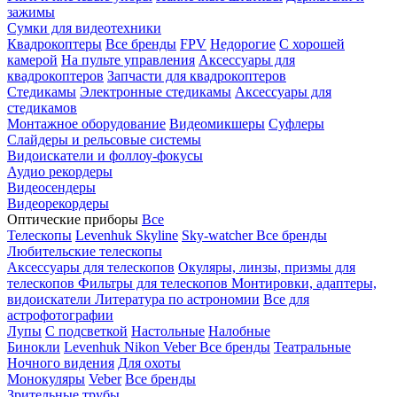
зажимы
Сумки для видеотехники
Квадрокоптеры
Все бренды
FPV
Недорогие
С хорошей
камерой
На пульте управления
Аксессуары для
квадрокоптеров
Запчасти для квадрокоптеров
Стедикамы
Электронные стедикамы
Аксессуары для
стедикамов
Монтажное оборудование
Видеомикшеры
Суфлеры
Слайдеры и рельсовые системы
Видоискатели и фоллоу-фокусы
Аудио рекордеры
Видеосендеры
Видеорекордеры
Оптические приборы
Все
Телескопы
Levenhuk Skyline
Sky-watcher
Все бренды
Любительские телескопы
Аксессуары для телескопов
Окуляры, линзы, призмы для
телескопов
Фильтры для телескопов
Монтировки, адаптеры,
видоискатели
Литература по астрономии
Все для
астрофотографии
Лупы
С подсветкой
Настольные
Налобные
Бинокли
Levenhuk
Nikon
Veber
Все бренды
Театральные
Ночного видения
Для охоты
Монокуляры
Veber
Все бренды
Зрительные трубы