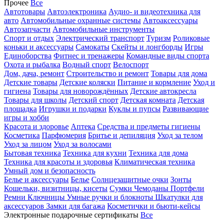
Прочее
Все
Автотовары
Автоэлектроника
Аудио- и видеотехника для
авто
Автомобильные охранные системы
Автоаксессуары
Автозапчасти
Автомобильные инструменты
Спорт и отдых
Электрический транспорт
Туризм
Роликовые
коньки и аксессуары
Самокаты
Скейты и лонгборды
Игры
Единоборства
Фитнес и тренажеры
Командные виды спорта
Охота и рыбалка
Водный спорт
Велоспорт
Дом, дача, ремонт
Строительство и ремонт
Товары для дома
Детские товары
Детские коляски
Питание и кормление
Уход и
гигиена
Товары для новорождённых
Детские автокресла
Товары для школы
Детский спорт
Детская комната
Детская
площадка
Игрушки и подарки
Куклы и пупсы
Развивающие
игры и хобби
Красота и здоровье
Аптека
Средства и предметы гигиены
Косметика
Парфюмерия
Бритье и депиляция
Уход за телом
Уход за лицом
Уход за волосами
Бытовая техника
Техника для кухни
Техника для дома
Техника для красоты и здоровья
Климатическая техника
Умный дом и безопасность
Белье и аксессуары
Белье
Солнцезащитные очки
Зонты
Кошельки, визитницы, кисеты
Сумки
Чемоданы
Портфели
Ремни
Ключницы
Умные ручки и блокноты
Шкатулки для
аксессуаров
Замки для багажа
Косметички и бьюти-кейсы
Электронные подарочные сертификаты
Все