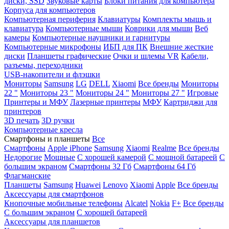
диски, SSD
Звуковые карты
Блоки питания для компьютера
Корпуса для компьютеров
Компьютерная периферия
Клавиатуры
Комплекты мышь и
клавиатура
Компьютерные мыши
Коврики для мыши
Веб
камеры
Компьютерные наушники и гарнитуры
Компьютерные микрофоны
ИБП для ПК
Внешние жесткие
диски
Планшеты графические
Очки и шлемы VR
Кабели,
разъемы, переходники
USB-накопители и флэшки
Мониторы
Samsung
LG
DELL
Xiaomi
Все бренды
Мониторы
22 "
Мониторы 23 "
Мониторы 24 "
Мониторы 27 "
Игровые
Принтеры и МФУ
Лазерные принтеры
МФУ
Картриджи для
принтеров
3D печать
3D ручки
Компьютерные кресла
Смартфоны и планшеты
Все
Смартфоны
Apple iPhone
Samsung
Xiaomi
Realme
Все бренды
Недорогие
Мощные
С хорошей камерой
С мощной батареей
С
большим экраном
Смартфоны 32 Гб
Смартфоны 64 Гб
Флагманские
Планшеты
Samsung
Huawei
Lenovo
Xiaomi
Apple
Все бренды
Аксессуары для смартфонов
Кнопочные мобильные телефоны
Alcatel
Nokia
F+
Все бренды
С большим экраном
С хорошей батареей
Аксессуары для планшетов