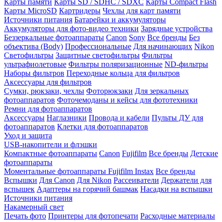
Карты памяти
Карты SD / SDHC / SDXC
Карты Compact Flash
Карты MicroSD
Картридеры
Чехлы для карт памяти
Источники питания
Батарейки и аккумуляторы
Аккумуляторы для фото-видео техники
Зарядные устройства
Беззеркальные фотоаппараты
Canon
Sony
Все бренды
Без
объектива (Body)
Профессиональные
Для начинающих
Nikon
Светофильтры
Защитные светофильтры
Фильтры
ультрафиолетовые
Фильтры поляризационные
ND-фильтры
Наборы фильтров
Переходные кольца для фильтров
Аксессуары для фильтров
Сумки, рюкзаки, чехлы
Фоторюкзаки
Для зеркальных
фотоаппаратов
Фоточемоданы и кейсы для фототехники
Ремни для фотоаппаратов
Аксессуары
Наглазники
Провода и кабели
Пульты ДУ для
фотоаппаратов
Клетки для фотоаппаратов
Уход и защита
USB-накопители и флэшки
Компактные фотоаппараты
Canon
Fujifilm
Все бренды
Детские
фотоаппараты
Моментальные фотоаппараты
Fujifilm Instax
Все бренды
Вспышки
Для Canon
Для Nikon
Рассеиватели
Держатели для
вспышек
Адаптеры на горячий башмак
Насадки на вспышки
Источники питания
Накамерный свет
Печать фото
Принтеры для фотопечати
Расходные материалы