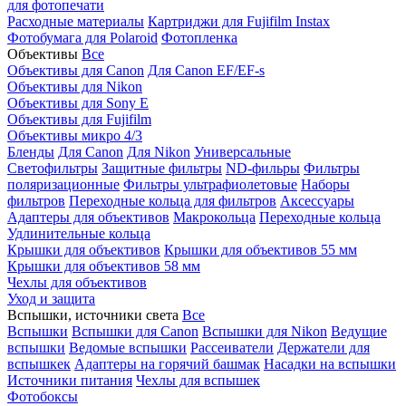
для фотопечати
Расходные материалы
Картриджи для Fujifilm Instax
Фотобумага для Polaroid
Фотопленка
Объективы
Все
Объективы для Canon
Для Canon EF/EF-s
Объективы для Nikon
Объективы для Sony E
Объективы для Fujifilm
Объективы микро 4/3
Бленды
Для Canon
Для Nikon
Универсальные
Светофильтры
Защитные фильтры
ND-фильры
Фильтры
поляризационные
Фильтры ультрафиолетовые
Наборы
фильтров
Переходные кольца для фильтров
Аксессуары
Адаптеры для объективов
Макрокольца
Переходные кольца
Удлинительные кольца
Крышки для объективов
Крышки для объективов 55 мм
Крышки для объективов 58 мм
Чехлы для объективов
Уход и защита
Вспышки, источники света
Все
Вспышки
Вспышки для Canon
Вспышки для Nikon
Ведущие
вспышки
Ведомые вспышки
Рассеиватели
Держатели для
вспышкек
Адаптеры на горячий башмак
Насадки на вспышки
Источники питания
Чехлы для вспышек
Фотобоксы