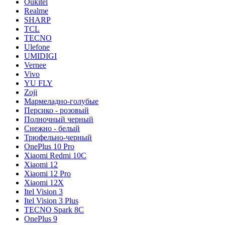
Oukitel
Realme
SHARP
TCL
TECNO
Ulefone
UMIDIGI
Vernee
Vivo
YU FLY
Zoji
Мармеладно-голубые
Персико - розовый
Полночный черный
Снежно - белый
Трюфельно-черный
OnePlus 10 Pro
Xiaomi Redmi 10C
Xiaomi 12
Xiaomi 12 Pro
Xiaomi 12X
Itel Vision 3
Itel Vision 3 Plus
TECNO Spark 8C
OnePlus 9