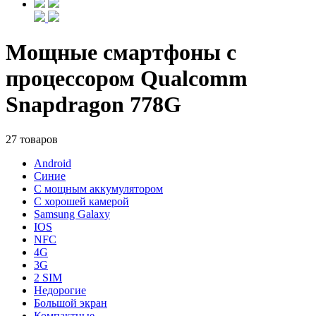
Мощные смартфоны с
процессором Qualcomm
Snapdragon 778G
27 товаров
Android
Синие
С мощным аккумулятором
С хорошей камерой
Samsung Galaxy
IOS
NFC
4G
3G
2 SIM
Недорогие
Большой экран
Компактные