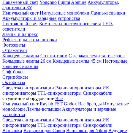
Накамерный свет
Yongnuo
Fujimi
Aputure
Аккумуляторы,
адаптеры и ЗУ
Импульсный свет
Импульсные моноблоки
Лампы-вспышки
Аккумуляторы и зарядные устройства
Постоянный свет
Комплекты постоянного света
LED-
осветители
Лампы и пайрекс
Рефлекторы, соты, шторки
Фотозонты
Отражатели
Кольцевые лампы
Со штативом
С держателем для телефона
Кольцевые лампы 26 см
Кольцевые лампы 45 см
Настольные
кольцевые лампы
Софтбоксы
Стрипбоксы
Октобоксы
Средства синхронизации
Радиосинхронизаторы
ИК
синхронизаторы
TTL-синхронизаторы
Синхрокабели
Студийное оборудование
Все
Импульсный свет
Raylab
FST
Godox
Все бренды
Импульсные
моноблоки
Лампы-вспышки
Аккумуляторы и зарядные
устройства
Средства синхронизации
Радиосинхронизаторы
ИК
синхронизаторы
TTL-синхронизаторы
Синхрокабели
Вспышки
Вспышки для Canon
Вспышки для Nikon
Ведущие