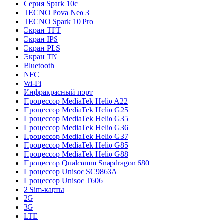
Серия Spark 10c
TECNO Pova Neo 3
TECNO Spark 10 Pro
Экран TFT
Экран IPS
Экран PLS
Экран TN
Bluetooth
NFC
Wi-Fi
Инфракрасный порт
Процессор MediaTek Helio A22
Процессор MediaTek Helio G25
Процессор MediaTek Helio G35
Процессор MediaTek Helio G36
Процессор MediaTek Helio G37
Процессор MediaTek Helio G85
Процессор MediaTek Helio G88
Процессор Qualcomm Snapdragon 680
Процессор Unisoc SC9863A
Процессор Unisoc T606
2 Sim-карты
2G
3G
LTE