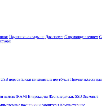
шники
Наушники-вкладыши
Для спорта
С шумоподавлением
С
ссуары
 USB портов
Блоки питания для ноутбуков
Прочие аксессуары
ая память (RAM)
Видеокарты
Жесткие диски, SSD
Звуковые
мпьютерные наушники и гарнитуры
Компьютерные