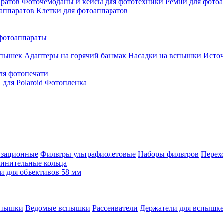
аратов
Фоточемоданы и кейсы для фототехники
Ремни для фото
аппаратов
Клетки для фотоаппаратов
фотоаппараты
спышек
Адаптеры на горячий башмак
Насадки на вспышки
Исто
ля фотопечати
для Polaroid
Фотопленка
изационные
Фильтры ультрафиолетовые
Наборы фильтров
Перех
инительные кольца
 для объективов 58 мм
спышки
Ведомые вспышки
Рассеиватели
Держатели для вспышк