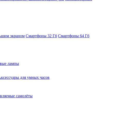
ьшим экраном
Смартфоны 32 Гб
Смартфоны 64 Гб
евые лампы
ксессуары для умных часов
вляемые самолёты