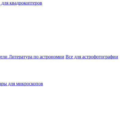
 для квадрокоптеров
тели
Литература по астрономии
Все для астрофотографии
ары для микроскопов