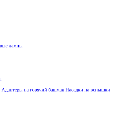
евые лампы
а
к
Адаптеры на горячий башмак
Насадки на вспышки