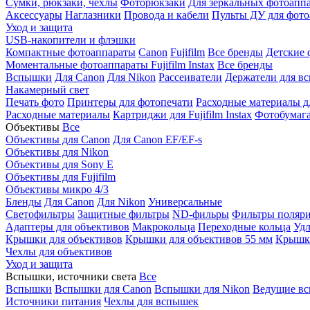
Сумки, рюкзаки, чехлы
Фоторюкзаки
Для зеркальных фотоапп
Аксессуары
Наглазники
Провода и кабели
Пульты ДУ для фото
Уход и защита
USB-накопители и флэшки
Компактные фотоаппараты
Canon
Fujifilm
Все бренды
Детские 
Моментальные фотоаппараты
Fujifilm Instax
Все бренды
Вспышки
Для Canon
Для Nikon
Рассеиватели
Держатели для в
Накамерный свет
Печать фото
Принтеры для фотопечати
Расходные материалы д
Расходные материалы
Картриджи для Fujifilm Instax
Фотобумага 
Объективы
Все
Объективы для Canon
Для Canon EF/EF-s
Объективы для Nikon
Объективы для Sony E
Объективы для Fujifilm
Объективы микро 4/3
Бленды
Для Canon
Для Nikon
Универсальные
Светофильтры
Защитные фильтры
ND-фильры
Фильтры поляр
Адаптеры для объективов
Макрокольца
Переходные кольца
Удл
Крышки для объективов
Крышки для объективов 55 мм
Крышки
Чехлы для объективов
Уход и защита
Вспышки, источники света
Все
Вспышки
Вспышки для Canon
Вспышки для Nikon
Ведущие в
Источники питания
Чехлы для вспышек