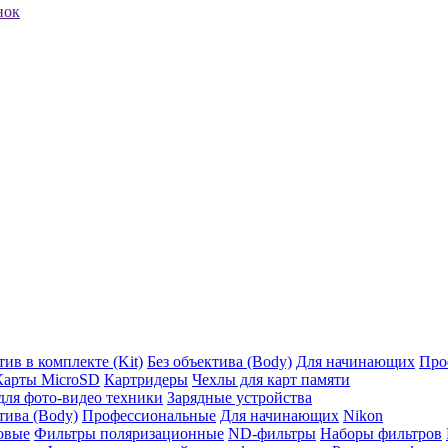
нок
ив в комплекте (Kit)
Без объектива (Body)
Для начинающих
Про
Карты MicroSD
Картридеры
Чехлы для карт памяти
ля фото-видео техники
Зарядные устройства
тива (Body)
Профессиональные
Для начинающих
Nikon
овые
Фильтры поляризационные
ND-фильтры
Наборы фильтров