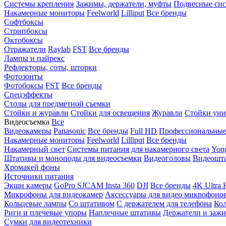
Системы крепления
Зажимы, держатели, муфты
Подвесные си
Накамерные мониторы
Feelworld
Lilliput
Все бренды
Софтбоксы
Стрипбоксы
Октобоксы
Отражатели
Raylab
FST
Все бренды
Лампы и пайрекс
Рефлекторы, соты, шторки
Фотозонты
Фотобоксы
FST
Все бренды
Спецэффекты
Столы для предметной съемки
Стойки и журавли
Стойки для освещения
Журавли
Стойки уни
Видеосъемка
Все
Видеокамеры
Panasonic
Все бренды
Full HD
Профессиональны
Накамерные мониторы
Feelworld
Lilliput
Все бренды
Накамерный свет
Системы питания для накамерного света
Yon
Штативы и моноподы для видеосъемки
Видеоголовы
Видеошт
Хромакей фоны
Источники питания
Экшн камеры
GoPro
SJCAM
Insta 360
DJI
Все бренды
4K Ultra
Микрофоны для видеокамер
Аксессуары для видео микрофоно
Кольцевые лампы
Со штативом
C держателем для телефона
Кол
Риги и плечевые упоры
Наплечные штативы
Держатели и заж
Сумки для видеотехники