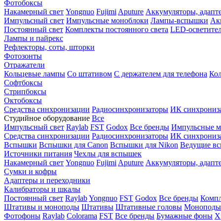
Фотобоксы
Накамерный свет
Yongnuo
Fujimi
Aputure
Аккумуляторы, адапт
Импульсный свет
Импульсные моноблоки
Лампы-вспышки
Ак
Постоянный свет
Комплекты постоянного света
LED-осветите
Лампы и пайрекс
Рефлекторы, соты, шторки
Фотозонты
Отражатели
Кольцевые лампы
Со штативом
С держателем для телефона
Кол
Софтбоксы
Стрипбоксы
Октобоксы
Средства синхронизации
Радиосинхронизаторы
ИК синхрониз
Студийное оборудование
Все
Импульсный свет
Raylab
FST
Godox
Все бренды
Импульсные м
Средства синхронизации
Радиосинхронизаторы
ИК синхрониз
Вспышки
Вспышки для Canon
Вспышки для Nikon
Ведущие в
Источники питания
Чехлы для вспышек
Накамерный свет
Yongnuo
Fujimi
Aputure
Аккумуляторы, адапт
Сумки и кофры
Адаптеры и переходники
Калибраторы и шкалы
Постоянный свет
Raylab
Yongnuo
FST
Godox
Все бренды
Компл
Штативы и моноподы
Штативы
Штативные головы
Моноподы
Фотофоны
Raylab
Colorama
FST
Все бренды
Бумажные фоны
Х