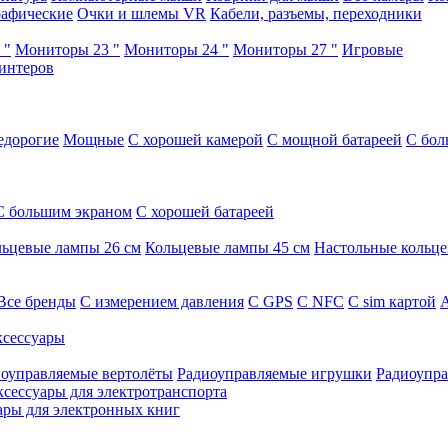
афические
Очки и шлемы VR
Кабели, разъемы, переходники
 "
Мониторы 23 "
Мониторы 24 "
Мониторы 27 "
Игровые
интеров
едорогие
Мощные
С хорошей камерой
С мощной батареей
С бол
С большим экраном
С хорошей батареей
ьцевые лампы 26 см
Кольцевые лампы 45 см
Настольные кольц
Все бренды
C измерением давления
C GPS
C NFC
C sim картой
А
сессуары
оуправляемые вертолёты
Радиоуправляемые игрушки
Радиоупра
ксессуары для электротранспорта
ары для электронных книг