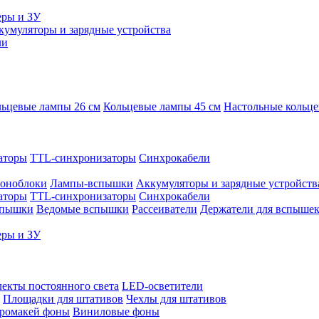
еры и ЗУ
кумуляторы и зарядные устройства
ли
ьцевые лампы 26 см
Кольцевые лампы 45 см
Настольные кольц
аторы
TTL-синхронизаторы
Синхрокабели
оноблоки
Лампы-вспышки
Аккумуляторы и зарядные устройств
аторы
TTL-синхронизаторы
Синхрокабели
спышки
Ведомые вспышки
Рассеиватели
Держатели для вспыше
еры и ЗУ
екты постоянного света
LED-осветители
Площадки для штативов
Чехлы для штативов
ромакей фоны
Виниловые фоны