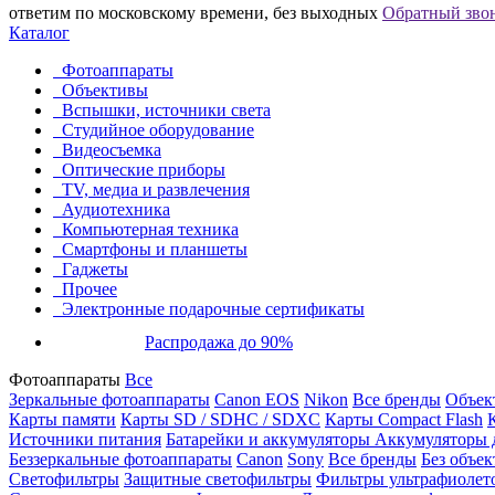
ответим по московскому времени, без выходных
Обратный зво
Каталог
Фотоаппараты
Объективы
Вспышки, источники света
Студийное оборудование
Видеосъемка
Оптические приборы
TV, медиа и развлечения
Аудиотехника
Компьютерная техника
Смартфоны и планшеты
Гаджеты
Прочее
Электронные подарочные сертификаты
Распродажа до 90%
Фотоаппараты
Все
Зеркальные фотоаппараты
Canon EOS
Nikon
Все бренды
Объект
Карты памяти
Карты SD / SDHC / SDXC
Карты Compact Flash
Источники питания
Батарейки и аккумуляторы
Аккумуляторы д
Беззеркальные фотоаппараты
Canon
Sony
Все бренды
Без объек
Светофильтры
Защитные светофильтры
Фильтры ультрафиолет