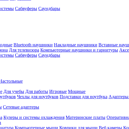
истемы
Сабвуферы
Саундбары
водные
Bluetooth наушники
Накладные наушники
Вставные нау
фона
Для телевизора
Компьютерные наушники и гарнитуры
Аксе
истемы
Сабвуферы
Саундбары
Настольные
е
Для учебы
Для работы
Игровые
Мощные
оутбуков
Чехлы для ноутбуков
Подставки для ноутбука
Адаптеры
ы
Сетевые адаптеры
ра
Кулеры и системы охлаждения
Материнские платы
Оперативн
в
иатура
Компьютерные мыши
Коврики для мыши
Веб камеры
Ко