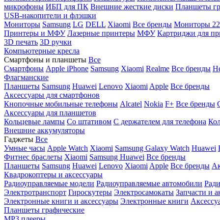
микрофоны
ИБП для ПК
Внешние жесткие диски
Планшеты гр
USB-накопители и флэшки
Мониторы
Samsung
LG
DELL
Xiaomi
Все бренды
Мониторы 22
Принтеры и МФУ
Лазерные принтеры
МФУ
Картриджи для пр
3D печать
3D ручки
Компьютерные кресла
Смартфоны и планшеты
Все
Смартфоны
Apple iPhone
Samsung
Xiaomi
Realme
Все бренды
Н
Флагманские
Планшеты
Samsung
Huawei
Lenovo
Xiaomi
Apple
Все бренды
Аксессуары для смартфонов
Кнопочные мобильные телефоны
Alcatel
Nokia
F+
Все бренды
Аксессуары для планшетов
Кольцевые лампы
Со штативом
C держателем для телефона
Кол
Внешние аккумуляторы
Гаджеты
Все
Умные часы
Apple Watch
Xiaomi
Samsung Galaxy Watch
Huawei
Фитнес браслеты
Xiaomi
Samsung
Huawei
Все бренды
Планшеты
Samsung
Huawei
Lenovo
Xiaomi
Apple
Все бренды
Ак
Квадрокоптеры и аксессуары
Радиоуправляемые модели
Радиоуправляемые автомобили
Ради
Электротранспорт
Гироскутеры
Электросамокаты
Запчасти и а
Электронные книги и аксессуары
Электронные книги
Аксессу
Планшеты графические
MP3 плееры