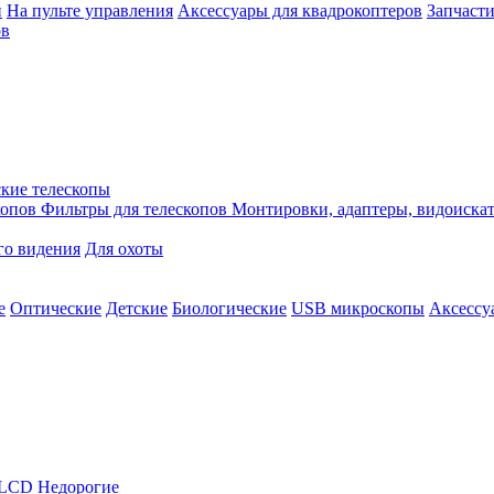
й
На пульте управления
Аксессуары для квадрокоптеров
Запчасти
ов
кие телескопы
копов
Фильтры для телескопов
Монтировки, адаптеры, видоиска
го видения
Для охоты
е
Оптические
Детские
Биологические
USB микроскопы
Аксессу
LCD
Недорогие