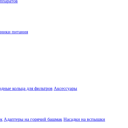
аппаратов
чники питания
одные кольца для фильтров
Аксессуары
ек
Адаптеры на горячий башмак
Насадки на вспышки