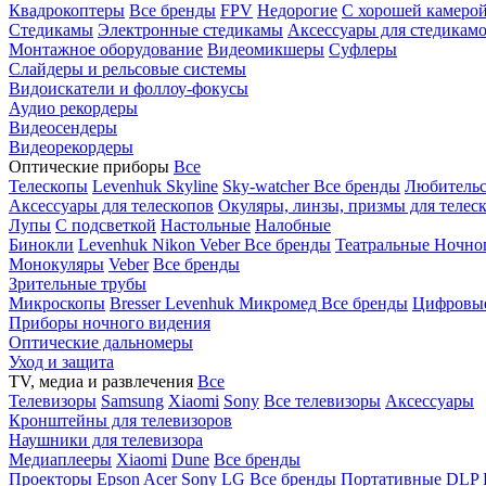
Квадрокоптеры
Все бренды
FPV
Недорогие
С хорошей камеро
Стедикамы
Электронные стедикамы
Аксессуары для стедикам
Монтажное оборудование
Видеомикшеры
Суфлеры
Слайдеры и рельсовые системы
Видоискатели и фоллоу-фокусы
Аудио рекордеры
Видеосендеры
Видеорекордеры
Оптические приборы
Все
Телескопы
Levenhuk Skyline
Sky-watcher
Все бренды
Любительс
Аксессуары для телескопов
Окуляры, линзы, призмы для телес
Лупы
С подсветкой
Настольные
Налобные
Бинокли
Levenhuk
Nikon
Veber
Все бренды
Театральные
Ночно
Монокуляры
Veber
Все бренды
Зрительные трубы
Микроскопы
Bresser
Levenhuk
Микромед
Все бренды
Цифровы
Приборы ночного видения
Оптические дальномеры
Уход и защита
TV, медиа и развлечения
Все
Телевизоры
Samsung
Xiaomi
Sony
Все телевизоры
Аксессуары
Кронштейны для телевизоров
Наушники для телевизора
Медиаплееры
Xiaomi
Dune
Все бренды
Проекторы
Epson
Acer
Sony
LG
Все бренды
Портативные
DLP