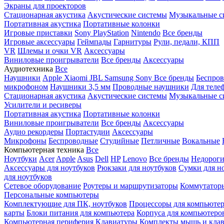
Экраны для проекторов
Стационарная акустика
Акустические системы
Музыкальные с
Портативная акустика
Портативные колонки
Игровые приставки
Sony PlayStation
Nintendo
Все бренды
Игровые аксессуары
Геймпады
Гарнитуры
Рули, педали, КПП
VR
Шлемы и очки VR
Аксессуары
Виниловые проигрыватели
Все бренды
Аксессуары
Аудиотехника
Все
Наушники
Apple
Xiaomi
JBL
Samsung
Sony
Все бренды
Беспро
микрофоном
Наушники 3,5 мм
Проводные наушники
Для теле
Стационарная акустика
Акустические системы
Музыкальные с
Усилители и ресиверы
Портативная акустика
Портативные колонки
Виниловые проигрыватели
Все бренды
Аксессуары
Аудио рекордеры
Портастудии
Аксессуары
Микрофоны
Беспроводные
Студийные
Петличные
Вокальные
Компьютерная техника
Все
Ноутбуки
Acer
Apple
Asus
Dell
HP
Lenovo
Все бренды
Недороги
Аксессуары для ноутбуков
Рюкзаки для ноутбуков
Сумки для н
для ноутбуков
Сетевое оборудование
Роутеры и маршрутизаторы
Коммутатор
Персональные компьютеры
Комплектующие для ПК, ноутбуков
Процессоры для компьюте
карты
Блоки питания для компьютера
Корпуса для компьютеро
Компьютерная периферия
Клавиатуры
Комплекты мышь и клав