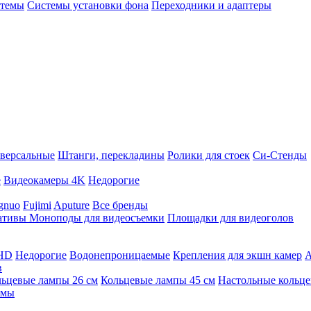
стемы
Системы установки фона
Переходники и адаптеры
версальные
Штанги, перекладины
Ролики для стоек
Си-Стенды
е
Видеокамеры 4K
Недорогие
gnuo
Fujimi
Aputure
Все бренды
ативы
Моноподы для видеосъемки
Площадки для видеоголов
 HD
Недорогие
Водонепроницаемые
Крепления для экшн камер
А
в
ьцевые лампы 26 см
Кольцевые лампы 45 см
Настольные кольц
имы