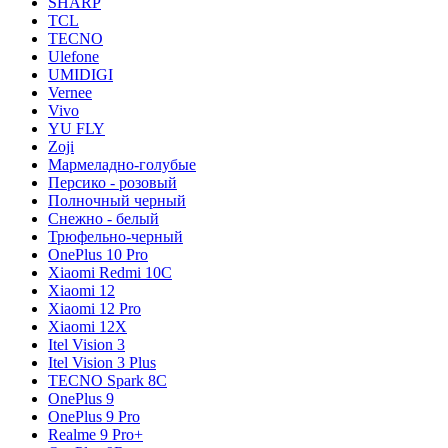
SHARP
TCL
TECNO
Ulefone
UMIDIGI
Vernee
Vivo
YU FLY
Zoji
Мармеладно-голубые
Персико - розовый
Полночный черный
Снежно - белый
Трюфельно-черный
OnePlus 10 Pro
Xiaomi Redmi 10C
Xiaomi 12
Xiaomi 12 Pro
Xiaomi 12X
Itel Vision 3
Itel Vision 3 Plus
TECNO Spark 8C
OnePlus 9
OnePlus 9 Pro
Realme 9 Pro+