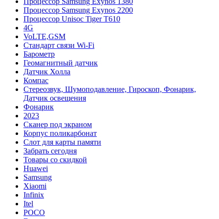
Процессор Samsung Exynos 1380
Процессор Samsung Exynos 2200
Процессор Unisoc Tiger T610
4G
VoLTE,GSM
Cтандарт связи Wi-Fi
Барометр
Геомагнитный датчик
Датчик Холла
Компас
Стереозвук, Шумоподавление, Гироскоп, Фонарик,
Датчик освещения
Фонарик
2023
Сканер под экраном
Корпус поликарбонат
Слот для карты памяти
Забрать сегодня
Товары со скидкой
Huawei
Samsung
Xiaomi
Infinix
Itel
POCO