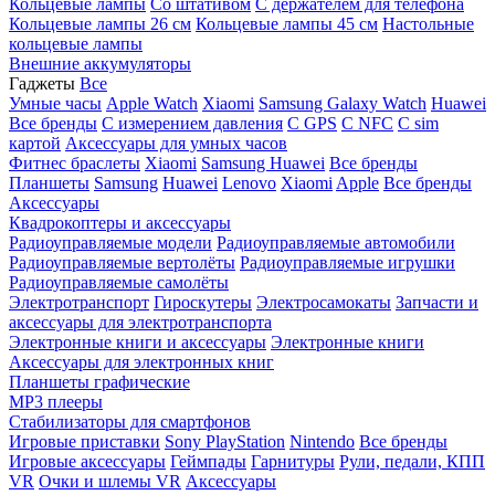
Кольцевые лампы
Со штативом
C держателем для телефона
Кольцевые лампы 26 см
Кольцевые лампы 45 см
Настольные
кольцевые лампы
Внешние аккумуляторы
Гаджеты
Все
Умные часы
Apple Watch
Xiaomi
Samsung Galaxy Watch
Huawei
Все бренды
C измерением давления
C GPS
C NFC
C sim
картой
Аксессуары для умных часов
Фитнес браслеты
Xiaomi
Samsung
Huawei
Все бренды
Планшеты
Samsung
Huawei
Lenovo
Xiaomi
Apple
Все бренды
Аксессуары
Квадрокоптеры и аксессуары
Радиоуправляемые модели
Радиоуправляемые автомобили
Радиоуправляемые вертолёты
Радиоуправляемые игрушки
Радиоуправляемые самолёты
Электротранспорт
Гироскутеры
Электросамокаты
Запчасти и
аксессуары для электротранспорта
Электронные книги и аксессуары
Электронные книги
Аксессуары для электронных книг
Планшеты графические
MP3 плееры
Стабилизаторы для смартфонов
Игровые приставки
Sony PlayStation
Nintendo
Все бренды
Игровые аксессуары
Геймпады
Гарнитуры
Рули, педали, КПП
VR
Очки и шлемы VR
Аксессуары