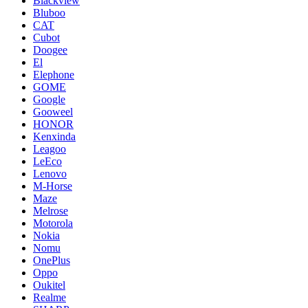
Blackview
Bluboo
CAT
Cubot
Doogee
El
Elephone
GOME
Google
Gooweel
HONOR
Kenxinda
Leagoo
LeEco
Lenovo
M-Horse
Maze
Melrose
Motorola
Nokia
Nomu
OnePlus
Oppo
Oukitel
Realme