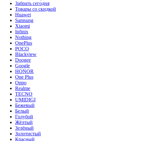
Забрать сегодня
Товары со скидкой
Huawei
Samsung
Xiaomi
Infinix
Nothing
OnePlus
POCO
Blackview
Doogee
Google
HONOR
One Plus
Oppo
Realme
TECNO
UMIDIGI
Бежевый
Белый
Голубой
Жёлтый
Зелёный
Золотистый
Красный