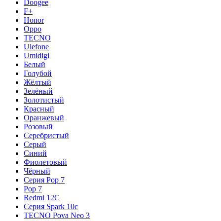
Doogee
F+
Honor
Oppo
TECNO
Ulefone
Umidigi
Белый
Голубой
Жёлтый
Зелёный
Золотистый
Красный
Оранжевый
Розовый
Серебристый
Серый
Синий
Фиолетовый
Чёрный
Серия Pop 7
Pop 7
Redmi 12C
Серия Spark 10c
TECNO Pova Neo 3