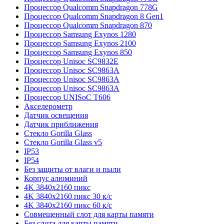
Процессор Qualcomm Snapdragon 778G
Процессор Qualcomm Snapdragon 8 Gen1
Процессор Qualcomm Snapdragon 870
Процессор Samsung Exynos 1280
Процессор Samsung Exynos 2100
Процессор Samsung Exynos 850
Процессор Unisoc SC9832E
Процессор Unisoc SC9863A
Процессор Unisoc SC9863A
Процессор Unisoc SC9863A
Процессор UNISoC T606
Акселерометр
Датчик освещения
Датчик приближения
Стекло Gorilla Glass
Стекло Gorilla Glass v5
IP53
IP54
Без защиты от влаги и пыли
Корпус алюминий
4K 3840x2160 пикс
4K 3840x2160 пикс 30 к/с
4K 3840x2160 пикс 60 к/с
Совмещенный слот для карты памяти
Без слота для карты памяти