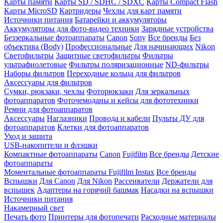
Карты памяти
Карты SD / SDHC / SDXC
Карты Compact Flash
Карты MicroSD
Картридеры
Чехлы для карт памяти
Источники питания
Батарейки и аккумуляторы
Аккумуляторы для фото-видео техники
Зарядные устройства
Беззеркальные фотоаппараты
Canon
Sony
Все бренды
Без
объектива (Body)
Профессиональные
Для начинающих
Nikon
Светофильтры
Защитные светофильтры
Фильтры
ультрафиолетовые
Фильтры поляризационные
ND-фильтры
Наборы фильтров
Переходные кольца для фильтров
Аксессуары для фильтров
Сумки, рюкзаки, чехлы
Фоторюкзаки
Для зеркальных
фотоаппаратов
Фоточемоданы и кейсы для фототехники
Ремни для фотоаппаратов
Аксессуары
Наглазники
Провода и кабели
Пульты ДУ для
фотоаппаратов
Клетки для фотоаппаратов
Уход и защита
USB-накопители и флэшки
Компактные фотоаппараты
Canon
Fujifilm
Все бренды
Детские
фотоаппараты
Моментальные фотоаппараты
Fujifilm Instax
Все бренды
Вспышки
Для Canon
Для Nikon
Рассеиватели
Держатели для
вспышек
Адаптеры на горячий башмак
Насадки на вспышки
Источники питания
Накамерный свет
Печать фото
Принтеры для фотопечати
Расходные материалы