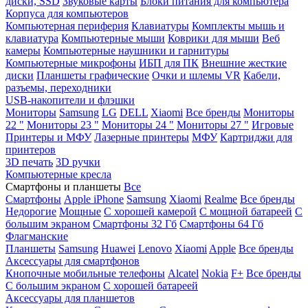
диски, SSD
Звуковые карты
Блоки питания для компьютера
Корпуса для компьютеров
Компьютерная периферия
Клавиатуры
Комплекты мышь и
клавиатура
Компьютерные мыши
Коврики для мыши
Веб
камеры
Компьютерные наушники и гарнитуры
Компьютерные микрофоны
ИБП для ПК
Внешние жесткие
диски
Планшеты графические
Очки и шлемы VR
Кабели,
разъемы, переходники
USB-накопители и флэшки
Мониторы
Samsung
LG
DELL
Xiaomi
Все бренды
Мониторы
22 "
Мониторы 23 "
Мониторы 24 "
Мониторы 27 "
Игровые
Принтеры и МФУ
Лазерные принтеры
МФУ
Картриджи для
принтеров
3D печать
3D ручки
Компьютерные кресла
Смартфоны и планшеты
Все
Смартфоны
Apple iPhone
Samsung
Xiaomi
Realme
Все бренды
Недорогие
Мощные
С хорошей камерой
С мощной батареей
С
большим экраном
Смартфоны 32 Гб
Смартфоны 64 Гб
Флагманские
Планшеты
Samsung
Huawei
Lenovo
Xiaomi
Apple
Все бренды
Аксессуары для смартфонов
Кнопочные мобильные телефоны
Alcatel
Nokia
F+
Все бренды
С большим экраном
С хорошей батареей
Аксессуары для планшетов