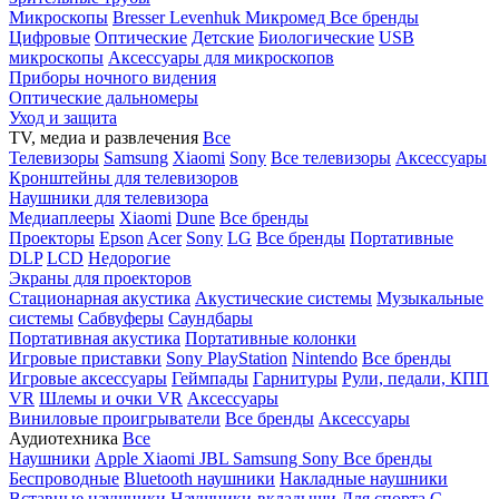
Микроскопы
Bresser
Levenhuk
Микромед
Все бренды
Цифровые
Оптические
Детские
Биологические
USB
микроскопы
Аксессуары для микроскопов
Приборы ночного видения
Оптические дальномеры
Уход и защита
TV, медиа и развлечения
Все
Телевизоры
Samsung
Xiaomi
Sony
Все телевизоры
Аксессуары
Кронштейны для телевизоров
Наушники для телевизора
Медиаплееры
Xiaomi
Dune
Все бренды
Проекторы
Epson
Acer
Sony
LG
Все бренды
Портативные
DLP
LCD
Недорогие
Экраны для проекторов
Стационарная акустика
Акустические системы
Музыкальные
системы
Сабвуферы
Саундбары
Портативная акустика
Портативные колонки
Игровые приставки
Sony PlayStation
Nintendo
Все бренды
Игровые аксессуары
Геймпады
Гарнитуры
Рули, педали, КПП
VR
Шлемы и очки VR
Аксессуары
Виниловые проигрыватели
Все бренды
Аксессуары
Аудиотехника
Все
Наушники
Apple
Xiaomi
JBL
Samsung
Sony
Все бренды
Беспроводные
Bluetooth наушники
Накладные наушники
Вставные наушники
Наушники-вкладыши
Для спорта
С