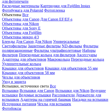
для фотопечати
Расходные материалы
Картриджи для Fujifilm Instax
Фотобумага для Polaroid
Фотопленка
Объективы
Все
Объективы для Canon
Для Canon EF/EF-s
Объективы для Nikon
Объективы для Sony E
Объективы для Fujifilm
Объективы микро 4/3
Бленды
Для Canon
Для Nikon
Универсальные
Светофильтры
Защитные фильтры
ND-фильры
Фильтры
поляризационные
Фильтры ультрафиолетовые
Наборы
фильтров
Переходные кольца для фильтров
Аксессуары
Адаптеры для объективов
Макрокольца
Переходные кольца
Удлинительные кольца
Крышки для объективов
Крышки для объективов 55 мм
Крышки для объективов 58 мм
Чехлы для объективов
Уход и защита
Вспышки, источники света
Все
Вспышки
Вспышки для Canon
Вспышки для Nikon
Ведущие
вспышки
Ведомые вспышки
Рассеиватели
Держатели для
вспышкек
Адаптеры на горячий башмак
Насадки на вспышки
Источники питания
Чехлы для вспышек
Фотобоксы