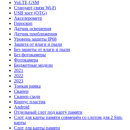
VoLTE,GSM
Стандарт связи Wi-Fi
USB хост (OTG)
Акселерометр
Гироскоп
Датчик освещения
Датчик приближения
Уровень защиты IP68
Защита от влаги и пыли
Без защиты от влаги и пыли
Без фотокамеры
Фотокамера
Бюджетные модели
2021
2022
2023
Тонкая рамка
Сканер
Сканер сзади
Корпус пластик
Android
Отдельный слот под карту памяти
Слот для карты памяти совмещён со слотом для 2 Sim-
карты
Слот для карты памяти