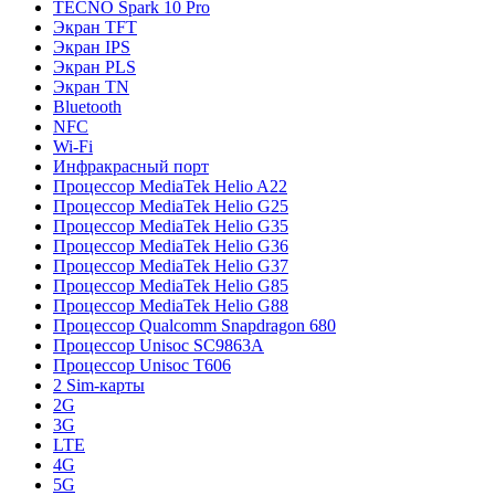
TECNO Spark 10 Pro
Экран TFT
Экран IPS
Экран PLS
Экран TN
Bluetooth
NFC
Wi-Fi
Инфракрасный порт
Процессор MediaTek Helio A22
Процессор MediaTek Helio G25
Процессор MediaTek Helio G35
Процессор MediaTek Helio G36
Процессор MediaTek Helio G37
Процессор MediaTek Helio G85
Процессор MediaTek Helio G88
Процессор Qualcomm Snapdragon 680
Процессор Unisoc SC9863A
Процессор Unisoc T606
2 Sim-карты
2G
3G
LTE
4G
5G