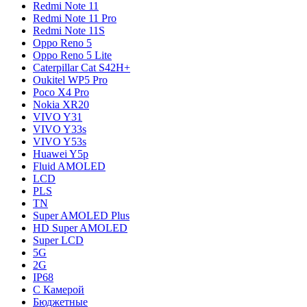
Redmi Note 11
Redmi Note 11 Pro
Redmi Note 11S
Oppo Reno 5
Oppo Reno 5 Lite
Caterpillar Cat S42H+
Oukitel WP5 Pro
Poco X4 Pro
Nokia XR20
VIVO Y31
VIVO Y33s
VIVO Y53s
Huawei Y5p
Fluid AMOLED
LCD
PLS
TN
Super AMOLED Plus
HD Super AMOLED
Super LCD
5G
2G
IP68
С Камерой
Бюджетные