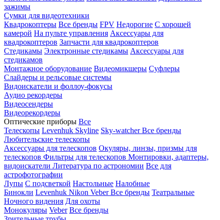
зажимы
Сумки для видеотехники
Квадрокоптеры
Все бренды
FPV
Недорогие
С хорошей
камерой
На пульте управления
Аксессуары для
квадрокоптеров
Запчасти для квадрокоптеров
Стедикамы
Электронные стедикамы
Аксессуары для
стедикамов
Монтажное оборудование
Видеомикшеры
Суфлеры
Слайдеры и рельсовые системы
Видоискатели и фоллоу-фокусы
Аудио рекордеры
Видеосендеры
Видеорекордеры
Оптические приборы
Все
Телескопы
Levenhuk Skyline
Sky-watcher
Все бренды
Любительские телескопы
Аксессуары для телескопов
Окуляры, линзы, призмы для
телескопов
Фильтры для телескопов
Монтировки, адаптеры,
видоискатели
Литература по астрономии
Все для
астрофотографии
Лупы
С подсветкой
Настольные
Налобные
Бинокли
Levenhuk
Nikon
Veber
Все бренды
Театральные
Ночного видения
Для охоты
Монокуляры
Veber
Все бренды
Зрительные трубы