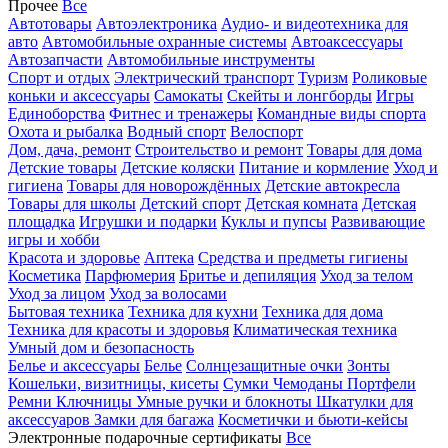
Прочее
Все
Автотовары
Автоэлектроника
Аудио- и видеотехника для
авто
Автомобильные охранные системы
Автоаксессуары
Автозапчасти
Автомобильные инструменты
Спорт и отдых
Электрический транспорт
Туризм
Роликовые
коньки и аксессуары
Самокаты
Скейты и лонгборды
Игры
Единоборства
Фитнес и тренажеры
Командные виды спорта
Охота и рыбалка
Водный спорт
Велоспорт
Дом, дача, ремонт
Строительство и ремонт
Товары для дома
Детские товары
Детские коляски
Питание и кормление
Уход и
гигиена
Товары для новорождённых
Детские автокресла
Товары для школы
Детский спорт
Детская комната
Детская
площадка
Игрушки и подарки
Куклы и пупсы
Развивающие
игры и хобби
Красота и здоровье
Аптека
Средства и предметы гигиены
Косметика
Парфюмерия
Бритье и депиляция
Уход за телом
Уход за лицом
Уход за волосами
Бытовая техника
Техника для кухни
Техника для дома
Техника для красоты и здоровья
Климатическая техника
Умный дом и безопасность
Белье и аксессуары
Белье
Солнцезащитные очки
Зонты
Кошельки, визитницы, кисеты
Сумки
Чемоданы
Портфели
Ремни
Ключницы
Умные ручки и блокноты
Шкатулки для
аксессуаров
Замки для багажа
Косметички и бьюти-кейсы
Электронные подарочные сертификаты
Все