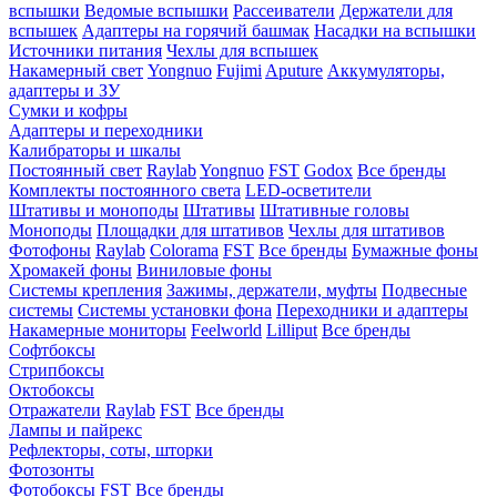
вспышки
Ведомые вспышки
Рассеиватели
Держатели для
вспышек
Адаптеры на горячий башмак
Насадки на вспышки
Источники питания
Чехлы для вспышек
Накамерный свет
Yongnuo
Fujimi
Aputure
Аккумуляторы,
адаптеры и ЗУ
Сумки и кофры
Адаптеры и переходники
Калибраторы и шкалы
Постоянный свет
Raylab
Yongnuo
FST
Godox
Все бренды
Комплекты постоянного света
LED-осветители
Штативы и моноподы
Штативы
Штативные головы
Моноподы
Площадки для штативов
Чехлы для штативов
Фотофоны
Raylab
Colorama
FST
Все бренды
Бумажные фоны
Хромакей фоны
Виниловые фоны
Системы крепления
Зажимы, держатели, муфты
Подвесные
системы
Системы установки фона
Переходники и адаптеры
Накамерные мониторы
Feelworld
Lilliput
Все бренды
Софтбоксы
Стрипбоксы
Октобоксы
Отражатели
Raylab
FST
Все бренды
Лампы и пайрекс
Рефлекторы, соты, шторки
Фотозонты
Фотобоксы
FST
Все бренды