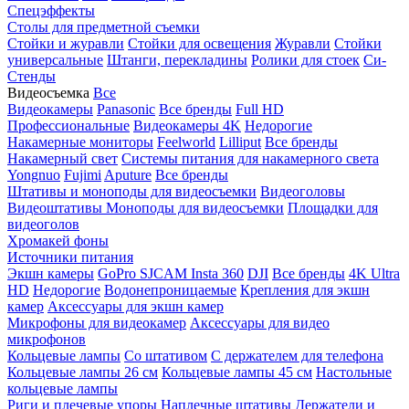
Спецэффекты
Столы для предметной съемки
Стойки и журавли
Стойки для освещения
Журавли
Стойки
универсальные
Штанги, перекладины
Ролики для стоек
Си-
Стенды
Видеосъемка
Все
Видеокамеры
Panasonic
Все бренды
Full HD
Профессиональные
Видеокамеры 4K
Недорогие
Накамерные мониторы
Feelworld
Lilliput
Все бренды
Накамерный свет
Системы питания для накамерного света
Yongnuo
Fujimi
Aputure
Все бренды
Штативы и моноподы для видеосъемки
Видеоголовы
Видеоштативы
Моноподы для видеосъемки
Площадки для
видеоголов
Хромакей фоны
Источники питания
Экшн камеры
GoPro
SJCAM
Insta 360
DJI
Все бренды
4K Ultra
HD
Недорогие
Водонепроницаемые
Крепления для экшн
камер
Аксессуары для экшн камер
Микрофоны для видеокамер
Аксессуары для видео
микрофонов
Кольцевые лампы
Со штативом
C держателем для телефона
Кольцевые лампы 26 см
Кольцевые лампы 45 см
Настольные
кольцевые лампы
Риги и плечевые упоры
Наплечные штативы
Держатели и