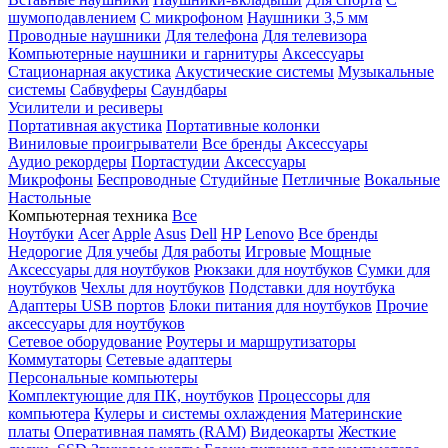
шумоподавлением
С микрофоном
Наушники 3,5 мм
Проводные наушники
Для телефона
Для телевизора
Компьютерные наушники и гарнитуры
Аксессуары
Стационарная акустика
Акустические системы
Музыкальные
системы
Сабвуферы
Саундбары
Усилители и ресиверы
Портативная акустика
Портативные колонки
Виниловые проигрыватели
Все бренды
Аксессуары
Аудио рекордеры
Портастудии
Аксессуары
Микрофоны
Беспроводные
Студийные
Петличные
Вокальные
Настольные
Компьютерная техника
Все
Ноутбуки
Acer
Apple
Asus
Dell
HP
Lenovo
Все бренды
Недорогие
Для учебы
Для работы
Игровые
Мощные
Аксессуары для ноутбуков
Рюкзаки для ноутбуков
Сумки для
ноутбуков
Чехлы для ноутбуков
Подставки для ноутбука
Адаптеры USB портов
Блоки питания для ноутбуков
Прочие
аксессуары для ноутбуков
Сетевое оборудование
Роутеры и маршрутизаторы
Коммутаторы
Сетевые адаптеры
Персональные компьютеры
Комплектующие для ПК, ноутбуков
Процессоры для
компьютера
Кулеры и системы охлаждения
Материнские
платы
Оперативная память (RAM)
Видеокарты
Жесткие