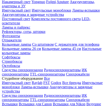
Накамерный свет
Yongnuo
Fujimi
Aputure
Аккумуляторы,
адаптеры и ЗУ
Импульсный свет
Импульсные моноблоки
Лампы-вспышки
Аккумуляторы и зарядные устройства
Постоянный свет
Комплекты постоянного света
LED-
осветители
Лампы и пайрекс
Рефлекторы, соты, шторки
Фотозонты
Отражатели
Кольцевые лампы
Со штативом
С держателем для телефона
Кольцевые лампы 26 см
Кольцевые лампы 45 см
Настольные
кольцевые лампы
Софтбоксы
Стрипбоксы
Октобоксы
Средства синхронизации
Радиосинхронизаторы
ИК
синхронизаторы
TTL-синхронизаторы
Синхрокабели
Студийное оборудование
Все
Импульсный свет
Raylab
FST
Godox
Все бренды
Импульсные
моноблоки
Лампы-вспышки
Аккумуляторы и зарядные
устройства
Средства синхронизации
Радиосинхронизаторы
ИК
синхронизаторы
TTL-синхронизаторы
Синхрокабели
Вспышки
Вспышки для Canon
Вспышки для Nikon
Ведущие