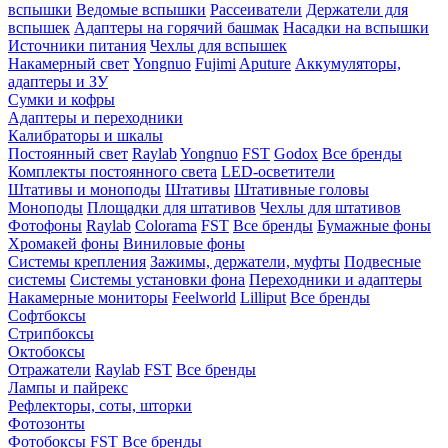
вспышки
Ведомые вспышки
Рассеиватели
Держатели для
вспышек
Адаптеры на горячий башмак
Насадки на вспышки
Источники питания
Чехлы для вспышек
Накамерный свет
Yongnuo
Fujimi
Aputure
Аккумуляторы,
адаптеры и ЗУ
Сумки и кофры
Адаптеры и переходники
Калибраторы и шкалы
Постоянный свет
Raylab
Yongnuo
FST
Godox
Все бренды
Комплекты постоянного света
LED-осветители
Штативы и моноподы
Штативы
Штативные головы
Моноподы
Площадки для штативов
Чехлы для штативов
Фотофоны
Raylab
Colorama
FST
Все бренды
Бумажные фоны
Хромакей фоны
Виниловые фоны
Системы крепления
Зажимы, держатели, муфты
Подвесные
системы
Системы установки фона
Переходники и адаптеры
Накамерные мониторы
Feelworld
Lilliput
Все бренды
Софтбоксы
Стрипбоксы
Октобоксы
Отражатели
Raylab
FST
Все бренды
Лампы и пайрекс
Рефлекторы, соты, шторки
Фотозонты
Фотобоксы
FST
Все бренды