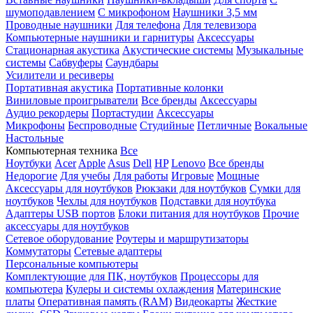
шумоподавлением
С микрофоном
Наушники 3,5 мм
Проводные наушники
Для телефона
Для телевизора
Компьютерные наушники и гарнитуры
Аксессуары
Стационарная акустика
Акустические системы
Музыкальные
системы
Сабвуферы
Саундбары
Усилители и ресиверы
Портативная акустика
Портативные колонки
Виниловые проигрыватели
Все бренды
Аксессуары
Аудио рекордеры
Портастудии
Аксессуары
Микрофоны
Беспроводные
Студийные
Петличные
Вокальные
Настольные
Компьютерная техника
Все
Ноутбуки
Acer
Apple
Asus
Dell
HP
Lenovo
Все бренды
Недорогие
Для учебы
Для работы
Игровые
Мощные
Аксессуары для ноутбуков
Рюкзаки для ноутбуков
Сумки для
ноутбуков
Чехлы для ноутбуков
Подставки для ноутбука
Адаптеры USB портов
Блоки питания для ноутбуков
Прочие
аксессуары для ноутбуков
Сетевое оборудование
Роутеры и маршрутизаторы
Коммутаторы
Сетевые адаптеры
Персональные компьютеры
Комплектующие для ПК, ноутбуков
Процессоры для
компьютера
Кулеры и системы охлаждения
Материнские
платы
Оперативная память (RAM)
Видеокарты
Жесткие