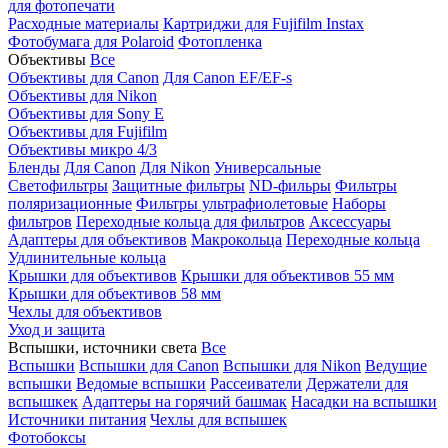
для фотопечати
Расходные материалы
Картриджи для Fujifilm Instax
Фотобумага для Polaroid
Фотопленка
Объективы
Все
Объективы для Canon
Для Canon EF/EF-s
Объективы для Nikon
Объективы для Sony E
Объективы для Fujifilm
Объективы микро 4/3
Бленды
Для Canon
Для Nikon
Универсальные
Светофильтры
Защитные фильтры
ND-фильры
Фильтры
поляризационные
Фильтры ультрафиолетовые
Наборы
фильтров
Переходные кольца для фильтров
Аксессуары
Адаптеры для объективов
Макрокольца
Переходные кольца
Удлинительные кольца
Крышки для объективов
Крышки для объективов 55 мм
Крышки для объективов 58 мм
Чехлы для объективов
Уход и защита
Вспышки, источники света
Все
Вспышки
Вспышки для Canon
Вспышки для Nikon
Ведущие
вспышки
Ведомые вспышки
Рассеиватели
Держатели для
вспышкек
Адаптеры на горячий башмак
Насадки на вспышки
Источники питания
Чехлы для вспышек
Фотобоксы