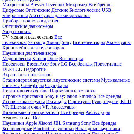
Микроскопы
Bresser
Levenhuk
Микромед
Все бренды
Цифровые
Оптические
Детские
Биологические
USB
микроскопы
Аксессуары для микроскопов
Приборы ночного видения
Оптические дальномеры
Уход и защита
TV, медиа и развлечения
Все
Телевизоры
Samsung
Xiaomi
Sony
Все телевизоры
Аксессуары
Кронштейны для телевизоров
Наушники для телевизора
Медиаплееры
Xiaomi
Dune
Все бренды
Проекторы
Epson
Acer
Sony
LG
Все бренды
Портативные
DLP
LCD
Недорогие
Экраны для проекторов
Стационарная акустика
Акустические системы
Музыкальные
системы
Сабвуферы
Саундбары
Портативная акустика
Портативные колонки
Игровые приставки
Sony PlayStation
Nintendo
Все бренды
Игровые аксессуары
Геймпады
Гарнитуры
Рули, педали, КПП
VR
Шлемы и очки VR
Аксессуары
Виниловые проигрыватели
Все бренды
Аксессуары
Аудиотехника
Все
Наушники
Apple
Xiaomi
JBL
Samsung
Sony
Все бренды
Беспроводные
Bluetooth наушники
Накладные наушники
Вставные наушники
Наушники-вкладыши
Для спорта
С