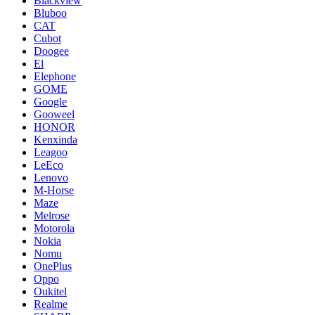
Blackview
Bluboo
CAT
Cubot
Doogee
El
Elephone
GOME
Google
Gooweel
HONOR
Kenxinda
Leagoo
LeEco
Lenovo
M-Horse
Maze
Melrose
Motorola
Nokia
Nomu
OnePlus
Oppo
Oukitel
Realme