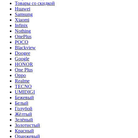
Товары со скидкой
Huawei
Samsung
Xiaomi
Infinix
Nothing
OnePlus
POCO
Blackview
Doogee
Google
HONOR
One Plus
Oppo
Realme
TECNO
UMIDIGI
Бежевый
Белый
Голубой
Жёлтый
Зелёный
Золотистый
Красный
Оранжевый