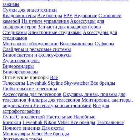
зажимы
Сумки для видеотехники
Квадрокоптеры
Все бренды
FPV
Недорогие
С хорошей
камерой
На пульте управления
Аксессуары для
квадрокоптеров
Запчасти для квадрокоптеров
Стедикамы
Электронные стедикамы
Аксессуары для
стедикамов
Монтажное оборудование
Видеомикшеры
Суфлеры
Слайдеры и рельсовые системы
Видоискатели и фоллоу-фокусы
Аудио рекордеры
Видеосендеры
Видеорекордеры
Оптические приборы
Все
Телескопы
Levenhuk Skyline
Sky-watcher
Все бренды
Любительские телескопы
Аксессуары для телескопов
Окуляры, линзы, призмы для
телескопов
Фильтры для телескопов
Монтировки, адаптеры,
видоискатели
Литература по астрономии
Все для
астрофотографии
Лупы
С подсветкой
Настольные
Налобные
Бинокли
Levenhuk
Nikon
Veber
Все бренды
Театральные
Ночного видения
Для охоты
Монокуляры
Veber
Все бренды
Зрительные трубы