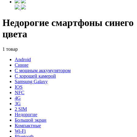
Недорогие смартфоны синего
цвета
1 товар
Android
Синие
С мощным аккумулятором
С хорошей камерой
Samsung Galaxy
IOS
NFC
4G
3G
2 SIM
Недорогие
Большой экран
Компактные
Wi-Fi
Bluetooth