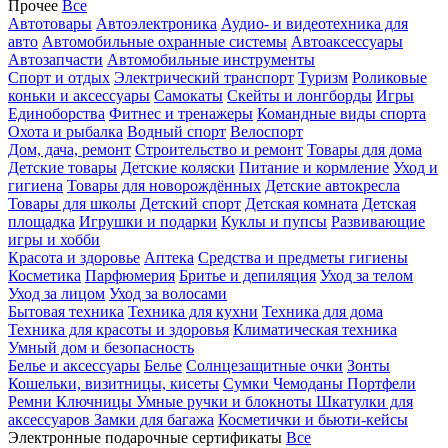
Прочее
Все
Автотовары
Автоэлектроника
Аудио- и видеотехника для
авто
Автомобильные охранные системы
Автоаксессуары
Автозапчасти
Автомобильные инструменты
Спорт и отдых
Электрический транспорт
Туризм
Роликовые
коньки и аксессуары
Самокаты
Скейты и лонгборды
Игры
Единоборства
Фитнес и тренажеры
Командные виды спорта
Охота и рыбалка
Водный спорт
Велоспорт
Дом, дача, ремонт
Строительство и ремонт
Товары для дома
Детские товары
Детские коляски
Питание и кормление
Уход и
гигиена
Товары для новорождённых
Детские автокресла
Товары для школы
Детский спорт
Детская комната
Детская
площадка
Игрушки и подарки
Куклы и пупсы
Развивающие
игры и хобби
Красота и здоровье
Аптека
Средства и предметы гигиены
Косметика
Парфюмерия
Бритье и депиляция
Уход за телом
Уход за лицом
Уход за волосами
Бытовая техника
Техника для кухни
Техника для дома
Техника для красоты и здоровья
Климатическая техника
Умный дом и безопасность
Белье и аксессуары
Белье
Солнцезащитные очки
Зонты
Кошельки, визитницы, кисеты
Сумки
Чемоданы
Портфели
Ремни
Ключницы
Умные ручки и блокноты
Шкатулки для
аксессуаров
Замки для багажа
Косметички и бьюти-кейсы
Электронные подарочные сертификаты
Все