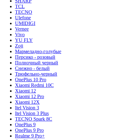
SHARP
TCL
TECNO
Ulefone
UMIDIGI
Vernee
Vivo
YU FLY
Zoji
Мармеладно-голубые
Персико - розовый
Полночный черный
Снежно - белый
Трюфельно-черный
OnePlus 10 Pro
Xiaomi Redmi 10C
Xiaomi 12
Xiaomi 12 Pro
Xiaomi 12X
Itel Vision 3
Itel Vision 3 Plus
TECNO Spark 8C
OnePlus 9
OnePlus 9 Pro
Realme 9 Pro+