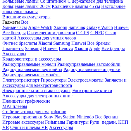
Кольцевые лампы
Со штативом
C держателем для телефона
Кольцевые лампы 26 см
Кольцевые лампы 45 см
Настольные
кольцевые лампы
Внешние аккумуляторы
Гаджеты
Все
Умные часы
Apple Watch
Xiaomi
Samsung Galaxy Watch
Huawei
Все бренды
C измерением давления
C GPS
C NFC
C sim
картой
Аксессуары для умных часов
Фитнес браслеты
Xiaomi
Samsung
Huawei
Все бренды
Планшеты
Samsung
Huawei
Lenovo
Xiaomi
Apple
Все бренды
Аксессуары
Квадрокоптеры и аксессуары
Радиоуправляемые модели
Радиоуправляемые автомобили
Радиоуправляемые вертолёты
Радиоуправляемые игрушки
Радиоуправляемые самолёты
Электротранспорт
Гироскутеры
Электросамокаты
Запчасти и
аксессуары для электротранспорта
Электронные книги и аксессуары
Электронные книги
Аксессуары для электронных книг
Планшеты графические
MP3 плееры
Стабилизаторы для смартфонов
Игровые приставки
Sony PlayStation
Nintendo
Все бренды
Игровые аксессуары
Геймпады
Гарнитуры
Рули, педали, КПП
VR
Очки и шлемы VR
Аксессуары