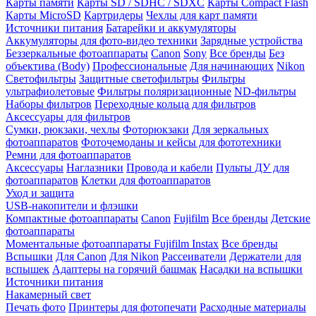
Карты памяти
Карты SD / SDHC / SDXC
Карты Compact Flash
Карты MicroSD
Картридеры
Чехлы для карт памяти
Источники питания
Батарейки и аккумуляторы
Аккумуляторы для фото-видео техники
Зарядные устройства
Беззеркальные фотоаппараты
Canon
Sony
Все бренды
Без
объектива (Body)
Профессиональные
Для начинающих
Nikon
Светофильтры
Защитные светофильтры
Фильтры
ультрафиолетовые
Фильтры поляризационные
ND-фильтры
Наборы фильтров
Переходные кольца для фильтров
Аксессуары для фильтров
Сумки, рюкзаки, чехлы
Фоторюкзаки
Для зеркальных
фотоаппаратов
Фоточемоданы и кейсы для фототехники
Ремни для фотоаппаратов
Аксессуары
Наглазники
Провода и кабели
Пульты ДУ для
фотоаппаратов
Клетки для фотоаппаратов
Уход и защита
USB-накопители и флэшки
Компактные фотоаппараты
Canon
Fujifilm
Все бренды
Детские
фотоаппараты
Моментальные фотоаппараты
Fujifilm Instax
Все бренды
Вспышки
Для Canon
Для Nikon
Рассеиватели
Держатели для
вспышек
Адаптеры на горячий башмак
Насадки на вспышки
Источники питания
Накамерный свет
Печать фото
Принтеры для фотопечати
Расходные материалы