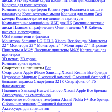
диски, SSD
Звуковые карты
Блоки питания для компьютера
Корпуса для компьютеров
Компьютерная периферия
Клавиатуры
Комплекты мышь и
клавиатура
Компьютерные мыши
Коврики для мыши
Веб
камеры
Компьютерные наушники и гарнитуры
Компьютерные микрофоны
ИБП для ПК
Внешние жесткие
диски
Планшеты графические
Очки и шлемы VR
Кабели,
разъемы, переходники
USB-накопители и флэшки
Мониторы
Samsung
LG
DELL
Xiaomi
Все бренды
Мониторы
22 "
Мониторы 23 "
Мониторы 24 "
Мониторы 27 "
Игровые
Принтеры и МФУ
Лазерные принтеры
МФУ
Картриджи для
принтеров
3D печать
3D ручки
Компьютерные кресла
Смартфоны и планшеты
Все
Смартфоны
Apple iPhone
Samsung
Xiaomi
Realme
Все бренды
Недорогие
Мощные
С хорошей камерой
С мощной батареей
С
большим экраном
Смартфоны 32 Гб
Смартфоны 64 Гб
Флагманские
Планшеты
Samsung
Huawei
Lenovo
Xiaomi
Apple
Все бренды
Аксессуары для смартфонов
Кнопочные мобильные телефоны
Alcatel
Nokia
F+
Все бренды
С большим экраном
С хорошей батареей
Аксессуары для планшетов