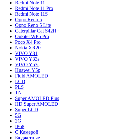
Redmi Note 11
Redmi Note 11 Pro
Redmi Note 11S
Oppo Reno 5
Oppo Reno 5 Lite
Caterpillar Cat S42H+
Oukitel WP5 Pro
Poco X4 Pro
Nokia XR20
VIVO Y31
VIVO Y33s
VIVO Y53s
Huawei Y5p
Fluid AMOLED
LCD
PLS
TN
Super AMOLED Plus
HD Super AMOLED
Super LCD
5G
2G
IP68
С Камерой
Бюджетные