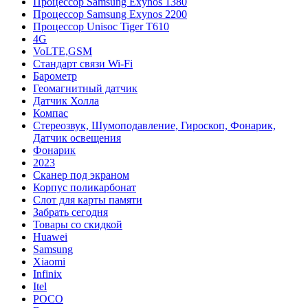
Процессор Samsung Exynos 1380
Процессор Samsung Exynos 2200
Процессор Unisoc Tiger T610
4G
VoLTE,GSM
Cтандарт связи Wi-Fi
Барометр
Геомагнитный датчик
Датчик Холла
Компас
Стереозвук, Шумоподавление, Гироскоп, Фонарик,
Датчик освещения
Фонарик
2023
Сканер под экраном
Корпус поликарбонат
Слот для карты памяти
Забрать сегодня
Товары со скидкой
Huawei
Samsung
Xiaomi
Infinix
Itel
POCO