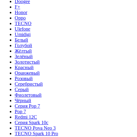
Doogee
F+
Honor
Oppo
TECNO
Ulefone
Umidigi
Белый
Голубой
Жёлтый
Зелёный
Золотистый
Красный
Оранжевый
Розовый
Серебристый
Серый
Фиолетовый
Чёрный
Серия Pop 7
Pop 7
Redmi 12C
Серия Spark 10c
TECNO Pova Neo 3
TECNO Spark 10 Pro