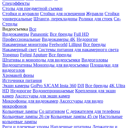
Спецэффекты
Столы для предметной съемки
Стойки и журавли
Стойки для освещения
Журавли
Стойки
универсальные
Штанги, перекладины
Ролики для стоек
Си-
Стенды
Видеосъемка
Все
Видеокамеры
Panasonic
Все бренды
Full HD
Профессиональные
Видеокамеры 4K
Недорогие
Накамерные мониторы
Feelworld
Lilliput
Все бренды
Накамерный свет
Системы питания для накамерного света
Yongnuo
Fujimi
Aputure
Все бренды
Штативы и моноподы для видеосъемки
Видеоголовы
Видеоштативы
Моноподы для видеосъемки
Площадки для
видеоголов
Хромакей фоны
Источники питания
Экшн камеры
GoPro
SJCAM
Insta 360
DJI
Все бренды
4K Ultra
HD
Недорогие
Водонепроницаемые
Крепления для экшн
камер
Аксессуары для экшн камер
Микрофоны для видеокамер
Аксессуары для видео
микрофонов
Кольцевые лампы
Со штативом
C держателем для телефона
Кольцевые лампы 26 см
Кольцевые лампы 45 см
Настольные
кольцевые лампы
Риги и плечевые упоры
Наплечные штативы
Держатели и