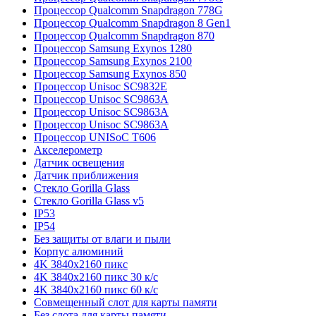
Процессор Qualcomm Snapdragon 778G
Процессор Qualcomm Snapdragon 8 Gen1
Процессор Qualcomm Snapdragon 870
Процессор Samsung Exynos 1280
Процессор Samsung Exynos 2100
Процессор Samsung Exynos 850
Процессор Unisoc SC9832E
Процессор Unisoc SC9863A
Процессор Unisoc SC9863A
Процессор Unisoc SC9863A
Процессор UNISoC T606
Акселерометр
Датчик освещения
Датчик приближения
Стекло Gorilla Glass
Стекло Gorilla Glass v5
IP53
IP54
Без защиты от влаги и пыли
Корпус алюминий
4K 3840x2160 пикс
4K 3840x2160 пикс 30 к/с
4K 3840x2160 пикс 60 к/с
Совмещенный слот для карты памяти
Без слота для карты памяти