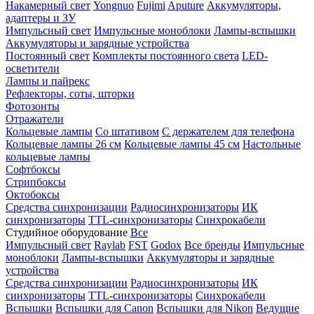
Накамерный свет
Yongnuo
Fujimi
Aputure
Аккумуляторы,
адаптеры и ЗУ
Импульсный свет
Импульсные моноблоки
Лампы-вспышки
Аккумуляторы и зарядные устройства
Постоянный свет
Комплекты постоянного света
LED-
осветители
Лампы и пайрекс
Рефлекторы, соты, шторки
Фотозонты
Отражатели
Кольцевые лампы
Со штативом
С держателем для телефона
Кольцевые лампы 26 см
Кольцевые лампы 45 см
Настольные
кольцевые лампы
Софтбоксы
Стрипбоксы
Октобоксы
Средства синхронизации
Радиосинхронизаторы
ИК
синхронизаторы
TTL-синхронизаторы
Синхрокабели
Студийное оборудование
Все
Импульсный свет
Raylab
FST
Godox
Все бренды
Импульсные
моноблоки
Лампы-вспышки
Аккумуляторы и зарядные
устройства
Средства синхронизации
Радиосинхронизаторы
ИК
синхронизаторы
TTL-синхронизаторы
Синхрокабели
Вспышки
Вспышки для Canon
Вспышки для Nikon
Ведущие