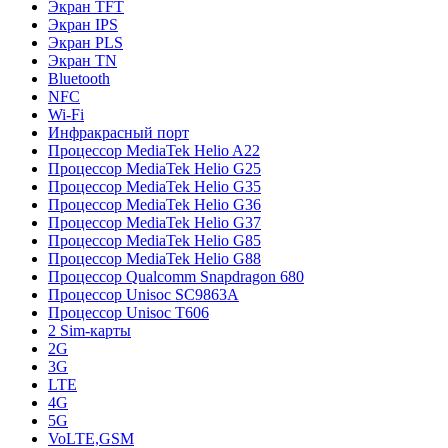
Экран TFT
Экран IPS
Экран PLS
Экран TN
Bluetooth
NFC
Wi-Fi
Инфракрасный порт
Процессор MediaTek Helio A22
Процессор MediaTek Helio G25
Процессор MediaTek Helio G35
Процессор MediaTek Helio G36
Процессор MediaTek Helio G37
Процессор MediaTek Helio G85
Процессор MediaTek Helio G88
Процессор Qualcomm Snapdragon 680
Процессор Unisoc SC9863A
Процессор Unisoc T606
2 Sim-карты
2G
3G
LTE
4G
5G
VoLTE,GSM