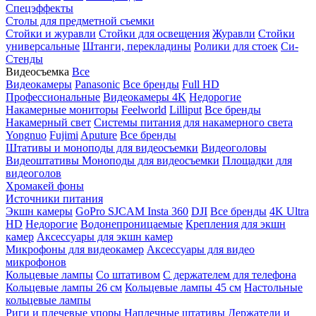
Спецэффекты
Столы для предметной съемки
Стойки и журавли
Стойки для освещения
Журавли
Стойки
универсальные
Штанги, перекладины
Ролики для стоек
Си-
Стенды
Видеосъемка
Все
Видеокамеры
Panasonic
Все бренды
Full HD
Профессиональные
Видеокамеры 4K
Недорогие
Накамерные мониторы
Feelworld
Lilliput
Все бренды
Накамерный свет
Системы питания для накамерного света
Yongnuo
Fujimi
Aputure
Все бренды
Штативы и моноподы для видеосъемки
Видеоголовы
Видеоштативы
Моноподы для видеосъемки
Площадки для
видеоголов
Хромакей фоны
Источники питания
Экшн камеры
GoPro
SJCAM
Insta 360
DJI
Все бренды
4K Ultra
HD
Недорогие
Водонепроницаемые
Крепления для экшн
камер
Аксессуары для экшн камер
Микрофоны для видеокамер
Аксессуары для видео
микрофонов
Кольцевые лампы
Со штативом
C держателем для телефона
Кольцевые лампы 26 см
Кольцевые лампы 45 см
Настольные
кольцевые лампы
Риги и плечевые упоры
Наплечные штативы
Держатели и