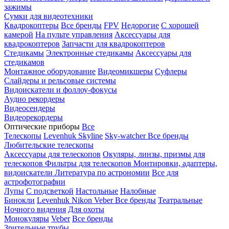
зажимы
Сумки для видеотехники
Квадрокоптеры
Все бренды
FPV
Недорогие
С хорошей
камерой
На пульте управления
Аксессуары для
квадрокоптеров
Запчасти для квадрокоптеров
Стедикамы
Электронные стедикамы
Аксессуары для
стедикамов
Монтажное оборудование
Видеомикшеры
Суфлеры
Слайдеры и рельсовые системы
Видоискатели и фоллоу-фокусы
Аудио рекордеры
Видеосендеры
Видеорекордеры
Оптические приборы
Все
Телескопы
Levenhuk Skyline
Sky-watcher
Все бренды
Любительские телескопы
Аксессуары для телескопов
Окуляры, линзы, призмы для
телескопов
Фильтры для телескопов
Монтировки, адаптеры,
видоискатели
Литература по астрономии
Все для
астрофотографии
Лупы
С подсветкой
Настольные
Налобные
Бинокли
Levenhuk
Nikon
Veber
Все бренды
Театральные
Ночного видения
Для охоты
Монокуляры
Veber
Все бренды
Зрительные трубы