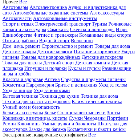
Прочее
Все
Автотовары
Автоэлектроника
Аудио- и видеотехника для
авто
Автомобильные охранные системы
Автоаксессуары
Автозапчасти
Автомобильные инструменты
Спорт и отдых
Электрический транспорт
Туризм
Роликовые
коньки и аксессуары
Самокаты
Скейты и лонгборды
Игры
Единоборства
Фитнес и тренажеры
Командные виды спорта
Охота и рыбалка
Водный спорт
Велоспорт
Дом, дача, ремонт
Строительство и ремонт
Товары для дома
Детские товары
Детские коляски
Питание и кормление
Уход и
гигиена
Товары для новорождённых
Детские автокресла
Товары для школы
Детский спорт
Детская комната
Детская
площадка
Игрушки и подарки
Куклы и пупсы
Развивающие
игры и хобби
Красота и здоровье
Аптека
Средства и предметы гигиены
Косметика
Парфюмерия
Бритье и депиляция
Уход за телом
Уход за лицом
Уход за волосами
Бытовая техника
Техника для кухни
Техника для дома
Техника для красоты и здоровья
Климатическая техника
Умный дом и безопасность
Белье и аксессуары
Белье
Солнцезащитные очки
Зонты
Кошельки, визитницы, кисеты
Сумки
Чемоданы
Портфели
Ремни
Ключницы
Умные ручки и блокноты
Шкатулки для
аксессуаров
Замки для багажа
Косметички и бьюти-кейсы
Электронные подарочные сертификаты
Все