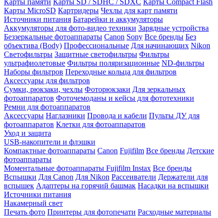
Карты памяти
Карты SD / SDHC / SDXC
Карты Compact Flash
Карты MicroSD
Картридеры
Чехлы для карт памяти
Источники питания
Батарейки и аккумуляторы
Аккумуляторы для фото-видео техники
Зарядные устройства
Беззеркальные фотоаппараты
Canon
Sony
Все бренды
Без
объектива (Body)
Профессиональные
Для начинающих
Nikon
Светофильтры
Защитные светофильтры
Фильтры
ультрафиолетовые
Фильтры поляризационные
ND-фильтры
Наборы фильтров
Переходные кольца для фильтров
Аксессуары для фильтров
Сумки, рюкзаки, чехлы
Фоторюкзаки
Для зеркальных
фотоаппаратов
Фоточемоданы и кейсы для фототехники
Ремни для фотоаппаратов
Аксессуары
Наглазники
Провода и кабели
Пульты ДУ для
фотоаппаратов
Клетки для фотоаппаратов
Уход и защита
USB-накопители и флэшки
Компактные фотоаппараты
Canon
Fujifilm
Все бренды
Детские
фотоаппараты
Моментальные фотоаппараты
Fujifilm Instax
Все бренды
Вспышки
Для Canon
Для Nikon
Рассеиватели
Держатели для
вспышек
Адаптеры на горячий башмак
Насадки на вспышки
Источники питания
Накамерный свет
Печать фото
Принтеры для фотопечати
Расходные материалы