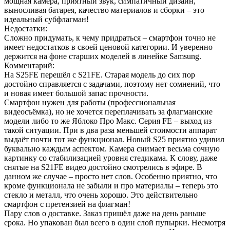
мощная камера, приятный звук, симпатичный дизайн,
выносливая батарея, качество материалов и сборки – это
идеальный субфлагман!
Недостатки:
Сложно придумать, к чему придраться – смартфон точно не
имеет недостатков в своей ценовой категории. И уверенно
держится на фоне старших моделей в линейке Samsung.
Комментарий:
На S25FE перешёл с S21FE. Старая модель до сих пор
достойно справляется с задачами, поэтому нет сомнений, что
и новая имеет большой запас прочности.
Смартфон нужен для работы (профессиональная
видеосъёмка), но не хочется переплачивать за флагманские
модели либо то же Яблоко Про Макс. Серия FE – выход из
такой ситуации. При в два раза меньшей стоимости аппарат
выдаёт почти тот же функционал. Новый S25 приятно удивил
буквально каждым аспектом. Камера снимает весьма сочную
картинку со стабилизацией уровня стедикама. К слову, даже
снятые на S21FE видео достойно смотрелись в эфире. В
данном же случае – просто нет слов. Особенно приятно, что
кроме функционала не забыли и про материалы – теперь это
стекло и металл, что очень хорошо. Это действительно
смартфон с претензией на флагман!
Пару слов о доставке. Заказ пришёл даже на день раньше
срока. Но упакован был всего в один слой пупырки. Несмотря