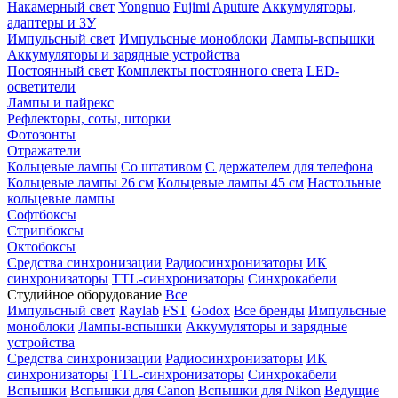
Накамерный свет
Yongnuo
Fujimi
Aputure
Аккумуляторы,
адаптеры и ЗУ
Импульсный свет
Импульсные моноблоки
Лампы-вспышки
Аккумуляторы и зарядные устройства
Постоянный свет
Комплекты постоянного света
LED-
осветители
Лампы и пайрекс
Рефлекторы, соты, шторки
Фотозонты
Отражатели
Кольцевые лампы
Со штативом
С держателем для телефона
Кольцевые лампы 26 см
Кольцевые лампы 45 см
Настольные
кольцевые лампы
Софтбоксы
Стрипбоксы
Октобоксы
Средства синхронизации
Радиосинхронизаторы
ИК
синхронизаторы
TTL-синхронизаторы
Синхрокабели
Студийное оборудование
Все
Импульсный свет
Raylab
FST
Godox
Все бренды
Импульсные
моноблоки
Лампы-вспышки
Аккумуляторы и зарядные
устройства
Средства синхронизации
Радиосинхронизаторы
ИК
синхронизаторы
TTL-синхронизаторы
Синхрокабели
Вспышки
Вспышки для Canon
Вспышки для Nikon
Ведущие