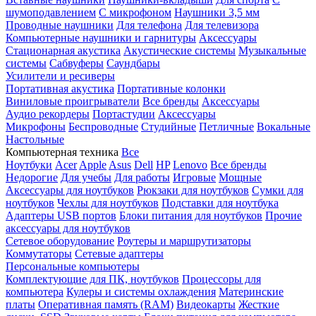
шумоподавлением
С микрофоном
Наушники 3,5 мм
Проводные наушники
Для телефона
Для телевизора
Компьютерные наушники и гарнитуры
Аксессуары
Стационарная акустика
Акустические системы
Музыкальные
системы
Сабвуферы
Саундбары
Усилители и ресиверы
Портативная акустика
Портативные колонки
Виниловые проигрыватели
Все бренды
Аксессуары
Аудио рекордеры
Портастудии
Аксессуары
Микрофоны
Беспроводные
Студийные
Петличные
Вокальные
Настольные
Компьютерная техника
Все
Ноутбуки
Acer
Apple
Asus
Dell
HP
Lenovo
Все бренды
Недорогие
Для учебы
Для работы
Игровые
Мощные
Аксессуары для ноутбуков
Рюкзаки для ноутбуков
Сумки для
ноутбуков
Чехлы для ноутбуков
Подставки для ноутбука
Адаптеры USB портов
Блоки питания для ноутбуков
Прочие
аксессуары для ноутбуков
Сетевое оборудование
Роутеры и маршрутизаторы
Коммутаторы
Сетевые адаптеры
Персональные компьютеры
Комплектующие для ПК, ноутбуков
Процессоры для
компьютера
Кулеры и системы охлаждения
Материнские
платы
Оперативная память (RAM)
Видеокарты
Жесткие