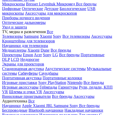
Микроскопы
Bresser
Levenhuk
Микромед
Все бренды
Цифровые
Оптические
Детские
Биологические
USB
микроскопы
Аксессуары для микроскопов
Приборы ночного видения
Оптические дальномеры
Уход и защита
TV, медиа и развлечения
Все
Телевизоры
Samsung
Xiaomi
Sony
Все телевизоры
Аксессуары
Кронштейны для телевизоров
Наушники для телевизора
Медиаплееры
Xiaomi
Dune
Все бренды
Проекторы
Epson
Acer
Sony
LG
Все бренды
Портативные
DLP
LCD
Недорогие
Экраны для проекторов
Стационарная акустика
Акустические системы
Музыкальные
системы
Сабвуферы
Саундбары
Портативная акустика
Портативные колонки
Игровые приставки
Sony PlayStation
Nintendo
Все бренды
Игровые аксессуары
Геймпады
Гарнитуры
Рули, педали, КПП
VR
Шлемы и очки VR
Аксессуары
Виниловые проигрыватели
Все бренды
Аксессуары
Аудиотехника
Все
Наушники
Apple
Xiaomi
JBL
Samsung
Sony
Все бренды
Беспроводные
Bluetooth наушники
Накладные наушники
Вставные наушники
Наушники-вкладыши
Для спорта
С