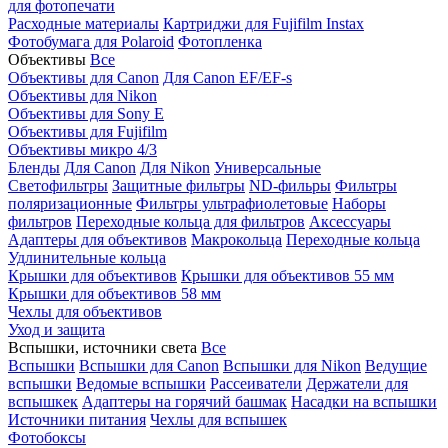
для фотопечати
Расходные материалы
Картриджи для Fujifilm Instax
Фотобумага для Polaroid
Фотопленка
Объективы
Все
Объективы для Canon
Для Canon EF/EF-s
Объективы для Nikon
Объективы для Sony E
Объективы для Fujifilm
Объективы микро 4/3
Бленды
Для Canon
Для Nikon
Универсальные
Светофильтры
Защитные фильтры
ND-фильры
Фильтры
поляризационные
Фильтры ультрафиолетовые
Наборы
фильтров
Переходные кольца для фильтров
Аксессуары
Адаптеры для объективов
Макрокольца
Переходные кольца
Удлинительные кольца
Крышки для объективов
Крышки для объективов 55 мм
Крышки для объективов 58 мм
Чехлы для объективов
Уход и защита
Вспышки, источники света
Все
Вспышки
Вспышки для Canon
Вспышки для Nikon
Ведущие
вспышки
Ведомые вспышки
Рассеиватели
Держатели для
вспышкек
Адаптеры на горячий башмак
Насадки на вспышки
Источники питания
Чехлы для вспышек
Фотобоксы