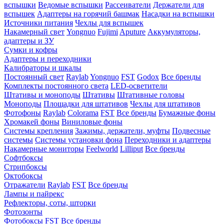
вспышки
Ведомые вспышки
Рассеиватели
Держатели для
вспышек
Адаптеры на горячий башмак
Насадки на вспышки
Источники питания
Чехлы для вспышек
Накамерный свет
Yongnuo
Fujimi
Aputure
Аккумуляторы,
адаптеры и ЗУ
Сумки и кофры
Адаптеры и переходники
Калибраторы и шкалы
Постоянный свет
Raylab
Yongnuo
FST
Godox
Все бренды
Комплекты постоянного света
LED-осветители
Штативы и моноподы
Штативы
Штативные головы
Моноподы
Площадки для штативов
Чехлы для штативов
Фотофоны
Raylab
Colorama
FST
Все бренды
Бумажные фоны
Хромакей фоны
Виниловые фоны
Системы крепления
Зажимы, держатели, муфты
Подвесные
системы
Системы установки фона
Переходники и адаптеры
Накамерные мониторы
Feelworld
Lilliput
Все бренды
Софтбоксы
Стрипбоксы
Октобоксы
Отражатели
Raylab
FST
Все бренды
Лампы и пайрекс
Рефлекторы, соты, шторки
Фотозонты
Фотобоксы
FST
Все бренды