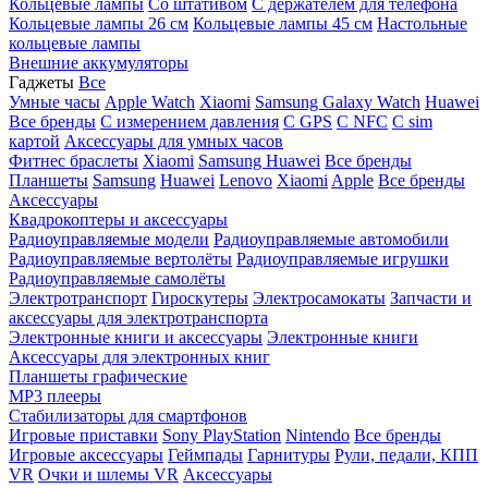
Кольцевые лампы
Со штативом
C держателем для телефона
Кольцевые лампы 26 см
Кольцевые лампы 45 см
Настольные
кольцевые лампы
Внешние аккумуляторы
Гаджеты
Все
Умные часы
Apple Watch
Xiaomi
Samsung Galaxy Watch
Huawei
Все бренды
C измерением давления
C GPS
C NFC
C sim
картой
Аксессуары для умных часов
Фитнес браслеты
Xiaomi
Samsung
Huawei
Все бренды
Планшеты
Samsung
Huawei
Lenovo
Xiaomi
Apple
Все бренды
Аксессуары
Квадрокоптеры и аксессуары
Радиоуправляемые модели
Радиоуправляемые автомобили
Радиоуправляемые вертолёты
Радиоуправляемые игрушки
Радиоуправляемые самолёты
Электротранспорт
Гироскутеры
Электросамокаты
Запчасти и
аксессуары для электротранспорта
Электронные книги и аксессуары
Электронные книги
Аксессуары для электронных книг
Планшеты графические
MP3 плееры
Стабилизаторы для смартфонов
Игровые приставки
Sony PlayStation
Nintendo
Все бренды
Игровые аксессуары
Геймпады
Гарнитуры
Рули, педали, КПП
VR
Очки и шлемы VR
Аксессуары