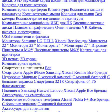
диски, SSD
Звуковые карты
Блоки питания для компьютера
Корпуса для компьютеров
Компьютерная периферия
Клавиатуры
Комплекты мышь и
клавиатура
Компьютерные мыши
Коврики для мыши
Веб
камеры
Компьютерные наушники и гарнитуры
Компьютерные микрофоны
ИБП для ПК
Внешние жесткие
диски
Планшеты графические
Очки и шлемы VR
Кабели,
разъемы, переходники
USB-накопители и флэшки
Мониторы
Samsung
LG
DELL
Xiaomi
Все бренды
Мониторы
22 "
Мониторы 23 "
Мониторы 24 "
Мониторы 27 "
Игровые
Принтеры и МФУ
Лазерные принтеры
МФУ
Картриджи для
принтеров
3D печать
3D ручки
Компьютерные кресла
Смартфоны и планшеты
Все
Смартфоны
Apple iPhone
Samsung
Xiaomi
Realme
Все бренды
Недорогие
Мощные
С хорошей камерой
С мощной батареей
С
большим экраном
Смартфоны 32 Гб
Смартфоны 64 Гб
Флагманские
Планшеты
Samsung
Huawei
Lenovo
Xiaomi
Apple
Все бренды
Аксессуары для смартфонов
Кнопочные мобильные телефоны
Alcatel
Nokia
F+
Все бренды
С большим экраном
С хорошей батареей
Аксессуары для планшетов