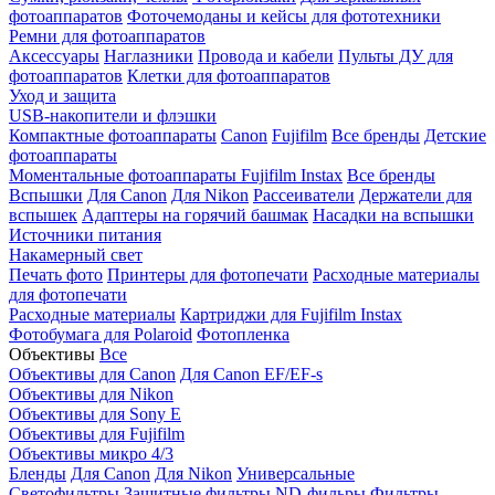
фотоаппаратов
Фоточемоданы и кейсы для фототехники
Ремни для фотоаппаратов
Аксессуары
Наглазники
Провода и кабели
Пульты ДУ для
фотоаппаратов
Клетки для фотоаппаратов
Уход и защита
USB-накопители и флэшки
Компактные фотоаппараты
Canon
Fujifilm
Все бренды
Детские
фотоаппараты
Моментальные фотоаппараты
Fujifilm Instax
Все бренды
Вспышки
Для Canon
Для Nikon
Рассеиватели
Держатели для
вспышек
Адаптеры на горячий башмак
Насадки на вспышки
Источники питания
Накамерный свет
Печать фото
Принтеры для фотопечати
Расходные материалы
для фотопечати
Расходные материалы
Картриджи для Fujifilm Instax
Фотобумага для Polaroid
Фотопленка
Объективы
Все
Объективы для Canon
Для Canon EF/EF-s
Объективы для Nikon
Объективы для Sony E
Объективы для Fujifilm
Объективы микро 4/3
Бленды
Для Canon
Для Nikon
Универсальные
Светофильтры
Защитные фильтры
ND-фильры
Фильтры