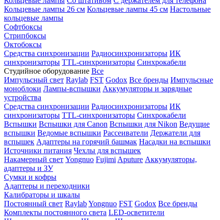
Кольцевые лампы
Со штативом
С держателем для телефона
Кольцевые лампы 26 см
Кольцевые лампы 45 см
Настольные
кольцевые лампы
Софтбоксы
Стрипбоксы
Октобоксы
Средства синхронизации
Радиосинхронизаторы
ИК
синхронизаторы
TTL-синхронизаторы
Синхрокабели
Студийное оборудование
Все
Импульсный свет
Raylab
FST
Godox
Все бренды
Импульсные
моноблоки
Лампы-вспышки
Аккумуляторы и зарядные
устройства
Средства синхронизации
Радиосинхронизаторы
ИК
синхронизаторы
TTL-синхронизаторы
Синхрокабели
Вспышки
Вспышки для Canon
Вспышки для Nikon
Ведущие
вспышки
Ведомые вспышки
Рассеиватели
Держатели для
вспышек
Адаптеры на горячий башмак
Насадки на вспышки
Источники питания
Чехлы для вспышек
Накамерный свет
Yongnuo
Fujimi
Aputure
Аккумуляторы,
адаптеры и ЗУ
Сумки и кофры
Адаптеры и переходники
Калибраторы и шкалы
Постоянный свет
Raylab
Yongnuo
FST
Godox
Все бренды
Комплекты постоянного света
LED-осветители