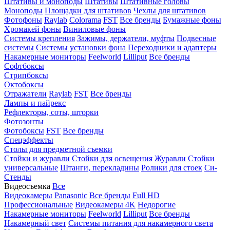
Штативы и моноподы
Штативы
Штативные головы
Моноподы
Площадки для штативов
Чехлы для штативов
Фотофоны
Raylab
Colorama
FST
Все бренды
Бумажные фоны
Хромакей фоны
Виниловые фоны
Системы крепления
Зажимы, держатели, муфты
Подвесные
системы
Системы установки фона
Переходники и адаптеры
Накамерные мониторы
Feelworld
Lilliput
Все бренды
Софтбоксы
Стрипбоксы
Октобоксы
Отражатели
Raylab
FST
Все бренды
Лампы и пайрекс
Рефлекторы, соты, шторки
Фотозонты
Фотобоксы
FST
Все бренды
Спецэффекты
Столы для предметной съемки
Стойки и журавли
Стойки для освещения
Журавли
Стойки
универсальные
Штанги, перекладины
Ролики для стоек
Си-
Стенды
Видеосъемка
Все
Видеокамеры
Panasonic
Все бренды
Full HD
Профессиональные
Видеокамеры 4K
Недорогие
Накамерные мониторы
Feelworld
Lilliput
Все бренды
Накамерный свет
Системы питания для накамерного света