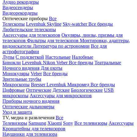
Аудио рекордеры
Видеосендеры
Видеорекордеры
Оптические приборы
Все
Телескопы
Levenhuk Skyline
Sky-watcher
Все бренды
Любительские телескопы
Аксессуары для телескопов
Окуляры, линзы, призмы для
телескопов
Фильтры для телескопов
Монтировки, адаптеры,
видоискатели
Литература по астрономии
Все для
астрофотографии
Лупы
С подсветкой
Настольные
Налобные
Бинокли
Levenhuk
Nikon
Veber
Все бренды
Театральные
Ночного видения
Для охоты
Монокуляры
Veber
Все бренды
Зрительные трубы
Микроскопы
Bresser
Levenhuk
Микромед
Все бренды
Цифровые
Оптические
Детские
Биологические
USB
микроскопы
Аксессуары для микроскопов
Приборы ночного видения
Оптические дальномеры
Уход и защита
TV, медиа и развлечения
Все
Телевизоры
Samsung
Xiaomi
Sony
Все телевизоры
Аксессуары
Кронштейны для телевизоров
Наушники для телевизора