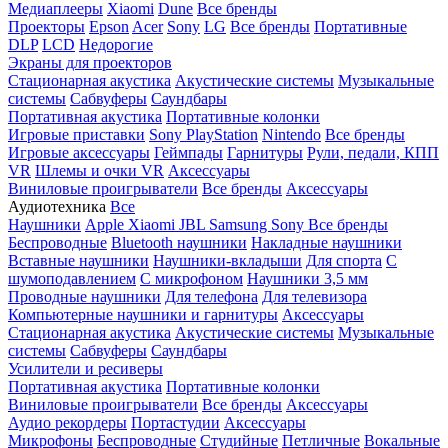
Медиаплееры
Xiaomi
Dune
Все бренды
Проекторы
Epson
Acer
Sony
LG
Все бренды
Портативные
DLP
LCD
Недорогие
Экраны для проекторов
Стационарная акустика
Акустические системы
Музыкальные
системы
Сабвуферы
Саундбары
Портативная акустика
Портативные колонки
Игровые приставки
Sony PlayStation
Nintendo
Все бренды
Игровые аксессуары
Геймпады
Гарнитуры
Рули, педали, КПП
VR
Шлемы и очки VR
Аксессуары
Виниловые проигрыватели
Все бренды
Аксессуары
Аудиотехника
Все
Наушники
Apple
Xiaomi
JBL
Samsung
Sony
Все бренды
Беспроводные
Bluetooth наушники
Накладные наушники
Вставные наушники
Наушники-вкладыши
Для спорта
С
шумоподавлением
С микрофоном
Наушники 3,5 мм
Проводные наушники
Для телефона
Для телевизора
Компьютерные наушники и гарнитуры
Аксессуары
Стационарная акустика
Акустические системы
Музыкальные
системы
Сабвуферы
Саундбары
Усилители и ресиверы
Портативная акустика
Портативные колонки
Виниловые проигрыватели
Все бренды
Аксессуары
Аудио рекордеры
Портастудии
Аксессуары
Микрофоны
Беспроводные
Студийные
Петличные
Вокальные