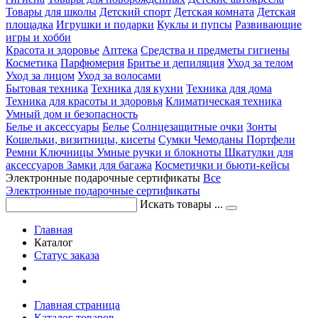
Товары для школы
Детский спорт
Детская комната
Детская
площадка
Игрушки и подарки
Куклы и пупсы
Развивающие
игры и хобби
Красота и здоровье
Аптека
Средства и предметы гигиены
Косметика
Парфюмерия
Бритье и депиляция
Уход за телом
Уход за лицом
Уход за волосами
Бытовая техника
Техника для кухни
Техника для дома
Техника для красоты и здоровья
Климатическая техника
Умный дом и безопасность
Белье и аксессуары
Белье
Солнцезащитные очки
Зонты
Кошельки, визитницы, кисеты
Сумки
Чемоданы
Портфели
Ремни
Ключницы
Умные ручки и блокноты
Шкатулки для
аксессуаров
Замки для багажа
Косметички и бьюти-кейсы
Электронные подарочные сертификаты
Все
Электронные подарочные сертификаты
Искать товары ...
Главная
Каталог
Статус заказа
Главная страница
Каталог товаров