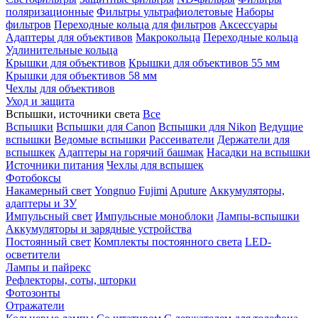
поляризационные
Фильтры ультрафиолетовые
Наборы
фильтров
Переходные кольца для фильтров
Аксессуары
Адаптеры для объективов
Макрокольца
Переходные кольца
Удлинительные кольца
Крышки для объективов
Крышки для объективов 55 мм
Крышки для объективов 58 мм
Чехлы для объективов
Уход и защита
Вспышки, источники света
Все
Вспышки
Вспышки для Canon
Вспышки для Nikon
Ведущие
вспышки
Ведомые вспышки
Рассеиватели
Держатели для
вспышкек
Адаптеры на горячий башмак
Насадки на вспышки
Источники питания
Чехлы для вспышек
Фотобоксы
Накамерный свет
Yongnuo
Fujimi
Aputure
Аккумуляторы,
адаптеры и ЗУ
Импульсный свет
Импульсные моноблоки
Лампы-вспышки
Аккумуляторы и зарядные устройства
Постоянный свет
Комплекты постоянного света
LED-
осветители
Лампы и пайрекс
Рефлекторы, соты, шторки
Фотозонты
Отражатели