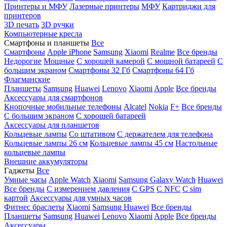
Принтеры и МФУ
Лазерные принтеры
МФУ
Картриджи для
принтеров
3D печать
3D ручки
Компьютерные кресла
Смартфоны и планшеты
Все
Смартфоны
Apple iPhone
Samsung
Xiaomi
Realme
Все бренды
Недорогие
Мощные
С хорошей камерой
С мощной батареей
С
большим экраном
Смартфоны 32 Гб
Смартфоны 64 Гб
Флагманские
Планшеты
Samsung
Huawei
Lenovo
Xiaomi
Apple
Все бренды
Аксессуары для смартфонов
Кнопочные мобильные телефоны
Alcatel
Nokia
F+
Все бренды
С большим экраном
С хорошей батареей
Аксессуары для планшетов
Кольцевые лампы
Со штативом
C держателем для телефона
Кольцевые лампы 26 см
Кольцевые лампы 45 см
Настольные
кольцевые лампы
Внешние аккумуляторы
Гаджеты
Все
Умные часы
Apple Watch
Xiaomi
Samsung Galaxy Watch
Huawei
Все бренды
C измерением давления
C GPS
C NFC
C sim
картой
Аксессуары для умных часов
Фитнес браслеты
Xiaomi
Samsung
Huawei
Все бренды
Планшеты
Samsung
Huawei
Lenovo
Xiaomi
Apple
Все бренды
Аксессуары