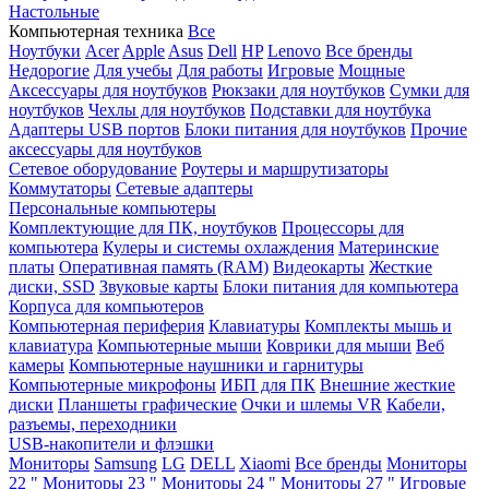
Настольные
Компьютерная техника
Все
Ноутбуки
Acer
Apple
Asus
Dell
HP
Lenovo
Все бренды
Недорогие
Для учебы
Для работы
Игровые
Мощные
Аксессуары для ноутбуков
Рюкзаки для ноутбуков
Сумки для
ноутбуков
Чехлы для ноутбуков
Подставки для ноутбука
Адаптеры USB портов
Блоки питания для ноутбуков
Прочие
аксессуары для ноутбуков
Сетевое оборудование
Роутеры и маршрутизаторы
Коммутаторы
Сетевые адаптеры
Персональные компьютеры
Комплектующие для ПК, ноутбуков
Процессоры для
компьютера
Кулеры и системы охлаждения
Материнские
платы
Оперативная память (RAM)
Видеокарты
Жесткие
диски, SSD
Звуковые карты
Блоки питания для компьютера
Корпуса для компьютеров
Компьютерная периферия
Клавиатуры
Комплекты мышь и
клавиатура
Компьютерные мыши
Коврики для мыши
Веб
камеры
Компьютерные наушники и гарнитуры
Компьютерные микрофоны
ИБП для ПК
Внешние жесткие
диски
Планшеты графические
Очки и шлемы VR
Кабели,
разъемы, переходники
USB-накопители и флэшки
Мониторы
Samsung
LG
DELL
Xiaomi
Все бренды
Мониторы
22 "
Мониторы 23 "
Мониторы 24 "
Мониторы 27 "
Игровые