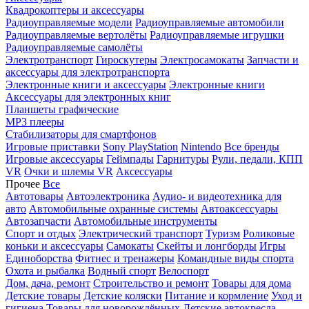
Квадрокоптеры и аксессуары
Радиоуправляемые модели
Радиоуправляемые автомобили
Радиоуправляемые вертолёты
Радиоуправляемые игрушки
Радиоуправляемые самолёты
Электротранспорт
Гироскутеры
Электросамокаты
Запчасти и
аксессуары для электротранспорта
Электронные книги и аксессуары
Электронные книги
Аксессуары для электронных книг
Планшеты графические
MP3 плееры
Стабилизаторы для смартфонов
Игровые приставки
Sony PlayStation
Nintendo
Все бренды
Игровые аксессуары
Геймпады
Гарнитуры
Рули, педали, КПП
VR
Очки и шлемы VR
Аксессуары
Прочее
Все
Автотовары
Автоэлектроника
Аудио- и видеотехника для
авто
Автомобильные охранные системы
Автоаксессуары
Автозапчасти
Автомобильные инструменты
Спорт и отдых
Электрический транспорт
Туризм
Роликовые
коньки и аксессуары
Самокаты
Скейты и лонгборды
Игры
Единоборства
Фитнес и тренажеры
Командные виды спорта
Охота и рыбалка
Водный спорт
Велоспорт
Дом, дача, ремонт
Строительство и ремонт
Товары для дома
Детские товары
Детские коляски
Питание и кормление
Уход и
гигиена
Товары для новорождённых
Детские автокресла