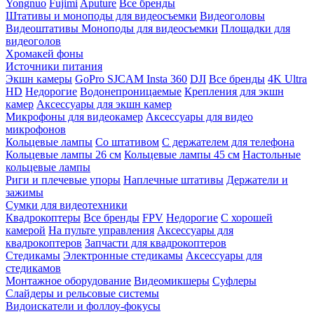
Yongnuo
Fujimi
Aputure
Все бренды
Штативы и моноподы для видеосъемки
Видеоголовы
Видеоштативы
Моноподы для видеосъемки
Площадки для
видеоголов
Хромакей фоны
Источники питания
Экшн камеры
GoPro
SJCAM
Insta 360
DJI
Все бренды
4K Ultra
HD
Недорогие
Водонепроницаемые
Крепления для экшн
камер
Аксессуары для экшн камер
Микрофоны для видеокамер
Аксессуары для видео
микрофонов
Кольцевые лампы
Со штативом
C держателем для телефона
Кольцевые лампы 26 см
Кольцевые лампы 45 см
Настольные
кольцевые лампы
Риги и плечевые упоры
Наплечные штативы
Держатели и
зажимы
Сумки для видеотехники
Квадрокоптеры
Все бренды
FPV
Недорогие
С хорошей
камерой
На пульте управления
Аксессуары для
квадрокоптеров
Запчасти для квадрокоптеров
Стедикамы
Электронные стедикамы
Аксессуары для
стедикамов
Монтажное оборудование
Видеомикшеры
Суфлеры
Слайдеры и рельсовые системы
Видоискатели и фоллоу-фокусы