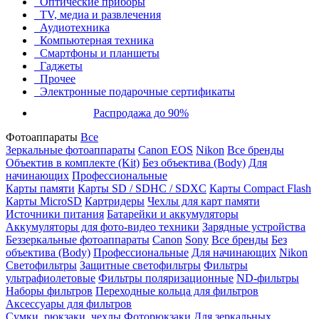
Оптические приборы
TV, медиа и развлечения
Аудиотехника
Компьютерная техника
Смартфоны и планшеты
Гаджеты
Прочее
Электронные подарочные сертификаты
Распродажа до 90%
Фотоаппараты
Все
Зеркальные фотоаппараты
Canon EOS
Nikon
Все бренды
Объектив в комплекте (Kit)
Без объектива (Body)
Для
начинающих
Профессиональные
Карты памяти
Карты SD / SDHC / SDXC
Карты Compact Flash
Карты MicroSD
Картридеры
Чехлы для карт памяти
Источники питания
Батарейки и аккумуляторы
Аккумуляторы для фото-видео техники
Зарядные устройства
Беззеркальные фотоаппараты
Canon
Sony
Все бренды
Без
объектива (Body)
Профессиональные
Для начинающих
Nikon
Светофильтры
Защитные светофильтры
Фильтры
ультрафиолетовые
Фильтры поляризационные
ND-фильтры
Наборы фильтров
Переходные кольца для фильтров
Аксессуары для фильтров
Сумки, рюкзаки, чехлы
Фоторюкзаки
Для зеркальных