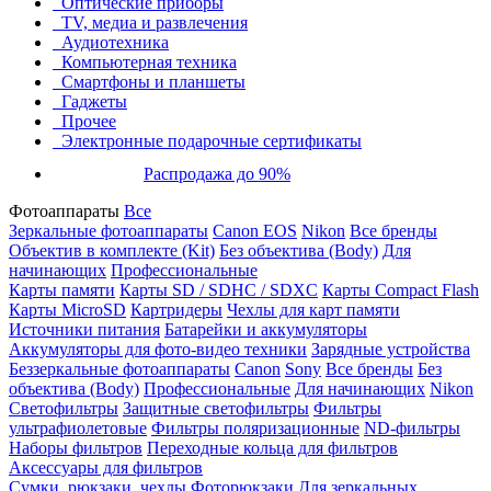
Оптические приборы
TV, медиа и развлечения
Аудиотехника
Компьютерная техника
Смартфоны и планшеты
Гаджеты
Прочее
Электронные подарочные сертификаты
Распродажа до 90%
Фотоаппараты
Все
Зеркальные фотоаппараты
Canon EOS
Nikon
Все бренды
Объектив в комплекте (Kit)
Без объектива (Body)
Для
начинающих
Профессиональные
Карты памяти
Карты SD / SDHC / SDXC
Карты Compact Flash
Карты MicroSD
Картридеры
Чехлы для карт памяти
Источники питания
Батарейки и аккумуляторы
Аккумуляторы для фото-видео техники
Зарядные устройства
Беззеркальные фотоаппараты
Canon
Sony
Все бренды
Без
объектива (Body)
Профессиональные
Для начинающих
Nikon
Светофильтры
Защитные светофильтры
Фильтры
ультрафиолетовые
Фильтры поляризационные
ND-фильтры
Наборы фильтров
Переходные кольца для фильтров
Аксессуары для фильтров
Сумки, рюкзаки, чехлы
Фоторюкзаки
Для зеркальных