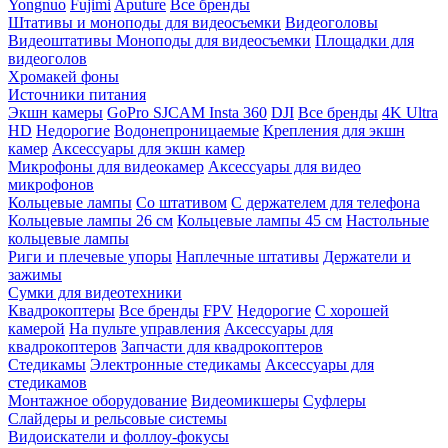
Yongnuo
Fujimi
Aputure
Все бренды
Штативы и моноподы для видеосъемки
Видеоголовы
Видеоштативы
Моноподы для видеосъемки
Площадки для
видеоголов
Хромакей фоны
Источники питания
Экшн камеры
GoPro
SJCAM
Insta 360
DJI
Все бренды
4K Ultra
HD
Недорогие
Водонепроницаемые
Крепления для экшн
камер
Аксессуары для экшн камер
Микрофоны для видеокамер
Аксессуары для видео
микрофонов
Кольцевые лампы
Со штативом
C держателем для телефона
Кольцевые лампы 26 см
Кольцевые лампы 45 см
Настольные
кольцевые лампы
Риги и плечевые упоры
Наплечные штативы
Держатели и
зажимы
Сумки для видеотехники
Квадрокоптеры
Все бренды
FPV
Недорогие
С хорошей
камерой
На пульте управления
Аксессуары для
квадрокоптеров
Запчасти для квадрокоптеров
Стедикамы
Электронные стедикамы
Аксессуары для
стедикамов
Монтажное оборудование
Видеомикшеры
Суфлеры
Слайдеры и рельсовые системы
Видоискатели и фоллоу-фокусы