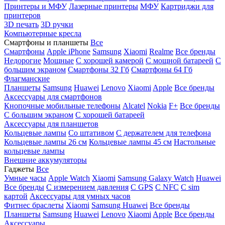
Принтеры и МФУ
Лазерные принтеры
МФУ
Картриджи для
принтеров
3D печать
3D ручки
Компьютерные кресла
Смартфоны и планшеты
Все
Смартфоны
Apple iPhone
Samsung
Xiaomi
Realme
Все бренды
Недорогие
Мощные
С хорошей камерой
С мощной батареей
С
большим экраном
Смартфоны 32 Гб
Смартфоны 64 Гб
Флагманские
Планшеты
Samsung
Huawei
Lenovo
Xiaomi
Apple
Все бренды
Аксессуары для смартфонов
Кнопочные мобильные телефоны
Alcatel
Nokia
F+
Все бренды
С большим экраном
С хорошей батареей
Аксессуары для планшетов
Кольцевые лампы
Со штативом
C держателем для телефона
Кольцевые лампы 26 см
Кольцевые лампы 45 см
Настольные
кольцевые лампы
Внешние аккумуляторы
Гаджеты
Все
Умные часы
Apple Watch
Xiaomi
Samsung Galaxy Watch
Huawei
Все бренды
C измерением давления
C GPS
C NFC
C sim
картой
Аксессуары для умных часов
Фитнес браслеты
Xiaomi
Samsung
Huawei
Все бренды
Планшеты
Samsung
Huawei
Lenovo
Xiaomi
Apple
Все бренды
Аксессуары