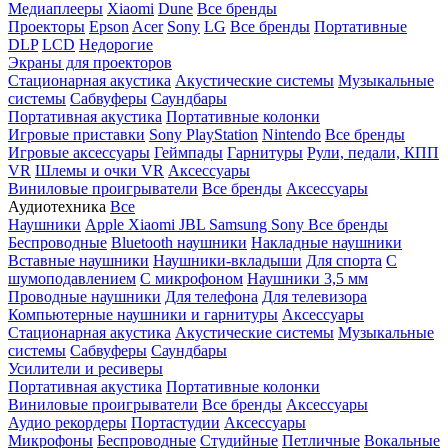
Медиаплееры
Xiaomi
Dune
Все бренды
Проекторы
Epson
Acer
Sony
LG
Все бренды
Портативные
DLP
LCD
Недорогие
Экраны для проекторов
Стационарная акустика
Акустические системы
Музыкальные
системы
Сабвуферы
Саундбары
Портативная акустика
Портативные колонки
Игровые приставки
Sony PlayStation
Nintendo
Все бренды
Игровые аксессуары
Геймпады
Гарнитуры
Рули, педали, КПП
VR
Шлемы и очки VR
Аксессуары
Виниловые проигрыватели
Все бренды
Аксессуары
Аудиотехника
Все
Наушники
Apple
Xiaomi
JBL
Samsung
Sony
Все бренды
Беспроводные
Bluetooth наушники
Накладные наушники
Вставные наушники
Наушники-вкладыши
Для спорта
С
шумоподавлением
С микрофоном
Наушники 3,5 мм
Проводные наушники
Для телефона
Для телевизора
Компьютерные наушники и гарнитуры
Аксессуары
Стационарная акустика
Акустические системы
Музыкальные
системы
Сабвуферы
Саундбары
Усилители и ресиверы
Портативная акустика
Портативные колонки
Виниловые проигрыватели
Все бренды
Аксессуары
Аудио рекордеры
Портастудии
Аксессуары
Микрофоны
Беспроводные
Студийные
Петличные
Вокальные