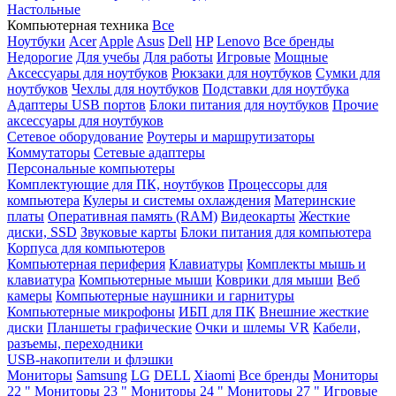
Настольные
Компьютерная техника
Все
Ноутбуки
Acer
Apple
Asus
Dell
HP
Lenovo
Все бренды
Недорогие
Для учебы
Для работы
Игровые
Мощные
Аксессуары для ноутбуков
Рюкзаки для ноутбуков
Сумки для
ноутбуков
Чехлы для ноутбуков
Подставки для ноутбука
Адаптеры USB портов
Блоки питания для ноутбуков
Прочие
аксессуары для ноутбуков
Сетевое оборудование
Роутеры и маршрутизаторы
Коммутаторы
Сетевые адаптеры
Персональные компьютеры
Комплектующие для ПК, ноутбуков
Процессоры для
компьютера
Кулеры и системы охлаждения
Материнские
платы
Оперативная память (RAM)
Видеокарты
Жесткие
диски, SSD
Звуковые карты
Блоки питания для компьютера
Корпуса для компьютеров
Компьютерная периферия
Клавиатуры
Комплекты мышь и
клавиатура
Компьютерные мыши
Коврики для мыши
Веб
камеры
Компьютерные наушники и гарнитуры
Компьютерные микрофоны
ИБП для ПК
Внешние жесткие
диски
Планшеты графические
Очки и шлемы VR
Кабели,
разъемы, переходники
USB-накопители и флэшки
Мониторы
Samsung
LG
DELL
Xiaomi
Все бренды
Мониторы
22 "
Мониторы 23 "
Мониторы 24 "
Мониторы 27 "
Игровые