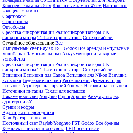
Кольцевые лампы
Со штативом
С держателем для телефона
Кольцевые лампы 26 см
Кольцевые лампы 45 см
Настольные
кольцевые лампы
Софтбоксы
Стрипбоксы
Октобоксы
Средства синхронизации
Радиосинхронизаторы
ИК
синхронизаторы
TTL-синхронизаторы
Синхрокабели
Студийное оборудование
Все
Импульсный свет
Raylab
FST
Godox
Все бренды
Импульсные
моноблоки
Лампы-вспышки
Аккумуляторы и зарядные
устройства
Средства синхронизации
Радиосинхронизаторы
ИК
синхронизаторы
TTL-синхронизаторы
Синхрокабели
Вспышки
Вспышки для Canon
Вспышки для Nikon
Ведущие
вспышки
Ведомые вспышки
Рассеиватели
Держатели для
вспышек
Адаптеры на горячий башмак
Насадки на вспышки
Источники питания
Чехлы для вспышек
Накамерный свет
Yongnuo
Fujimi
Aputure
Аккумуляторы,
адаптеры и ЗУ
Сумки и кофры
Адаптеры и переходники
Калибраторы и шкалы
Постоянный свет
Raylab
Yongnuo
FST
Godox
Все бренды
Комплекты постоянного света
LED-осветители