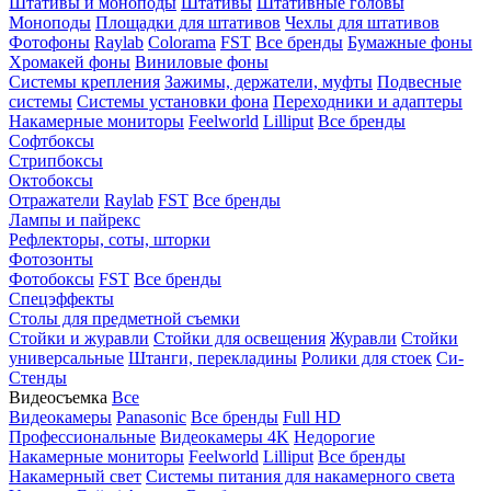
Штативы и моноподы
Штативы
Штативные головы
Моноподы
Площадки для штативов
Чехлы для штативов
Фотофоны
Raylab
Colorama
FST
Все бренды
Бумажные фоны
Хромакей фоны
Виниловые фоны
Системы крепления
Зажимы, держатели, муфты
Подвесные
системы
Системы установки фона
Переходники и адаптеры
Накамерные мониторы
Feelworld
Lilliput
Все бренды
Софтбоксы
Стрипбоксы
Октобоксы
Отражатели
Raylab
FST
Все бренды
Лампы и пайрекс
Рефлекторы, соты, шторки
Фотозонты
Фотобоксы
FST
Все бренды
Спецэффекты
Столы для предметной съемки
Стойки и журавли
Стойки для освещения
Журавли
Стойки
универсальные
Штанги, перекладины
Ролики для стоек
Си-
Стенды
Видеосъемка
Все
Видеокамеры
Panasonic
Все бренды
Full HD
Профессиональные
Видеокамеры 4K
Недорогие
Накамерные мониторы
Feelworld
Lilliput
Все бренды
Накамерный свет
Системы питания для накамерного света