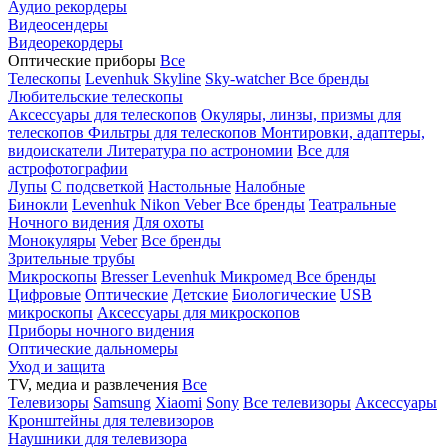
Аудио рекордеры
Видеосендеры
Видеорекордеры
Оптические приборы
Все
Телескопы
Levenhuk Skyline
Sky-watcher
Все бренды
Любительские телескопы
Аксессуары для телескопов
Окуляры, линзы, призмы для
телескопов
Фильтры для телескопов
Монтировки, адаптеры,
видоискатели
Литература по астрономии
Все для
астрофотографии
Лупы
С подсветкой
Настольные
Налобные
Бинокли
Levenhuk
Nikon
Veber
Все бренды
Театральные
Ночного видения
Для охоты
Монокуляры
Veber
Все бренды
Зрительные трубы
Микроскопы
Bresser
Levenhuk
Микромед
Все бренды
Цифровые
Оптические
Детские
Биологические
USB
микроскопы
Аксессуары для микроскопов
Приборы ночного видения
Оптические дальномеры
Уход и защита
TV, медиа и развлечения
Все
Телевизоры
Samsung
Xiaomi
Sony
Все телевизоры
Аксессуары
Кронштейны для телевизоров
Наушники для телевизора