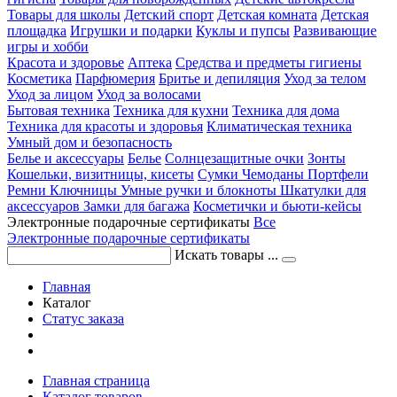
Товары для школы
Детский спорт
Детская комната
Детская
площадка
Игрушки и подарки
Куклы и пупсы
Развивающие
игры и хобби
Красота и здоровье
Аптека
Средства и предметы гигиены
Косметика
Парфюмерия
Бритье и депиляция
Уход за телом
Уход за лицом
Уход за волосами
Бытовая техника
Техника для кухни
Техника для дома
Техника для красоты и здоровья
Климатическая техника
Умный дом и безопасность
Белье и аксессуары
Белье
Солнцезащитные очки
Зонты
Кошельки, визитницы, кисеты
Сумки
Чемоданы
Портфели
Ремни
Ключницы
Умные ручки и блокноты
Шкатулки для
аксессуаров
Замки для багажа
Косметички и бьюти-кейсы
Электронные подарочные сертификаты
Все
Электронные подарочные сертификаты
Искать товары ...
Главная
Каталог
Статус заказа
Главная страница
Каталог товаров