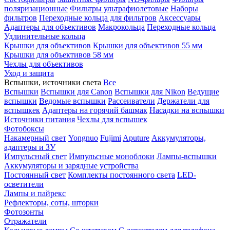
поляризационные
Фильтры ультрафиолетовые
Наборы
фильтров
Переходные кольца для фильтров
Аксессуары
Адаптеры для объективов
Макрокольца
Переходные кольца
Удлинительные кольца
Крышки для объективов
Крышки для объективов 55 мм
Крышки для объективов 58 мм
Чехлы для объективов
Уход и защита
Вспышки, источники света
Все
Вспышки
Вспышки для Canon
Вспышки для Nikon
Ведущие
вспышки
Ведомые вспышки
Рассеиватели
Держатели для
вспышкек
Адаптеры на горячий башмак
Насадки на вспышки
Источники питания
Чехлы для вспышек
Фотобоксы
Накамерный свет
Yongnuo
Fujimi
Aputure
Аккумуляторы,
адаптеры и ЗУ
Импульсный свет
Импульсные моноблоки
Лампы-вспышки
Аккумуляторы и зарядные устройства
Постоянный свет
Комплекты постоянного света
LED-
осветители
Лампы и пайрекс
Рефлекторы, соты, шторки
Фотозонты
Отражатели