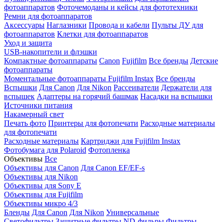
фотоаппаратов
Фоточемоданы и кейсы для фототехники
Ремни для фотоаппаратов
Аксессуары
Наглазники
Провода и кабели
Пульты ДУ для
фотоаппаратов
Клетки для фотоаппаратов
Уход и защита
USB-накопители и флэшки
Компактные фотоаппараты
Canon
Fujifilm
Все бренды
Детские
фотоаппараты
Моментальные фотоаппараты
Fujifilm Instax
Все бренды
Вспышки
Для Canon
Для Nikon
Рассеиватели
Держатели для
вспышек
Адаптеры на горячий башмак
Насадки на вспышки
Источники питания
Накамерный свет
Печать фото
Принтеры для фотопечати
Расходные материалы
для фотопечати
Расходные материалы
Картриджи для Fujifilm Instax
Фотобумага для Polaroid
Фотопленка
Объективы
Все
Объективы для Canon
Для Canon EF/EF-s
Объективы для Nikon
Объективы для Sony E
Объективы для Fujifilm
Объективы микро 4/3
Бленды
Для Canon
Для Nikon
Универсальные
Светофильтры
Защитные фильтры
ND-фильры
Фильтры