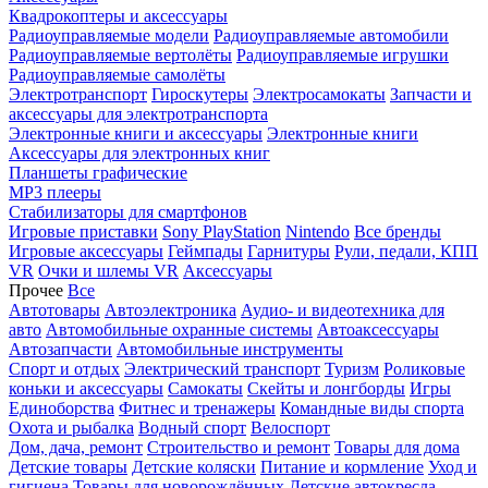
Квадрокоптеры и аксессуары
Радиоуправляемые модели
Радиоуправляемые автомобили
Радиоуправляемые вертолёты
Радиоуправляемые игрушки
Радиоуправляемые самолёты
Электротранспорт
Гироскутеры
Электросамокаты
Запчасти и
аксессуары для электротранспорта
Электронные книги и аксессуары
Электронные книги
Аксессуары для электронных книг
Планшеты графические
MP3 плееры
Стабилизаторы для смартфонов
Игровые приставки
Sony PlayStation
Nintendo
Все бренды
Игровые аксессуары
Геймпады
Гарнитуры
Рули, педали, КПП
VR
Очки и шлемы VR
Аксессуары
Прочее
Все
Автотовары
Автоэлектроника
Аудио- и видеотехника для
авто
Автомобильные охранные системы
Автоаксессуары
Автозапчасти
Автомобильные инструменты
Спорт и отдых
Электрический транспорт
Туризм
Роликовые
коньки и аксессуары
Самокаты
Скейты и лонгборды
Игры
Единоборства
Фитнес и тренажеры
Командные виды спорта
Охота и рыбалка
Водный спорт
Велоспорт
Дом, дача, ремонт
Строительство и ремонт
Товары для дома
Детские товары
Детские коляски
Питание и кормление
Уход и
гигиена
Товары для новорождённых
Детские автокресла