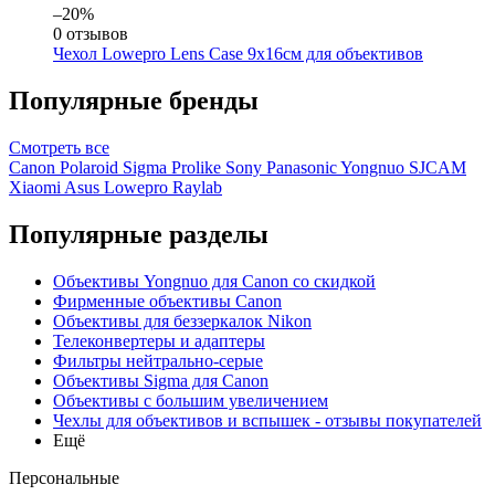
–20%
0 отзывов
Чехол Lowepro Lens Case 9x16см для объективов
Популярные бренды
Смотреть
все
Canon
Polaroid
Sigma
Prolike
Sony
Panasonic
Yongnuo
SJCAM
Xiaomi
Asus
Lowepro
Raylab
Популярные разделы
Объективы Yongnuo для Canon со скидкой
Фирменные объективы Canon
Объективы для беззеркалок Nikon
Телеконвертеры и адаптеры
Фильтры нейтрально-серые
Объективы Sigma для Canon
Объективы с большим увеличением
Чехлы для объективов и вспышек - отзывы покупателей
Ещё
Персональные