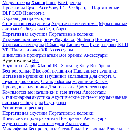
Медиаплееры
Xiaomi
Dune
Все бренды
Проекторы
Epson
Acer
Sony
LG
Все бренды
Портативные
DLP
LCD
Недорогие
Экраны для проекторов
Стационарная акустика
Акустические системы
Музыкальные
системы
Сабвуферы
Саундбары
Портативная акустика
Портативные колонки
Игровые приставки
Sony PlayStation
Nintendo
Все бренды
Игровые аксессуары
Геймпады
Гарнитуры
Рули, педали, КПП
VR
Шлемы и очки VR
Аксессуары
Виниловые проигрыватели
Все бренды
Аксессуары
Аудиотехника
Все
Наушники
Apple
Xiaomi
JBL
Samsung
Sony
Все бренды
Беспроводные
Bluetooth наушники
Накладные наушники
Вставные наушники
Наушники-вкладыши
Для спорта
С
шумоподавлением
С микрофоном
Наушники 3,5 мм
Проводные наушники
Для телефона
Для телевизора
Компьютерные наушники и гарнитуры
Аксессуары
Стационарная акустика
Акустические системы
Музыкальные
системы
Сабвуферы
Саундбары
Усилители и ресиверы
Портативная акустика
Портативные колонки
Виниловые проигрыватели
Все бренды
Аксессуары
Аудио рекордеры
Портастудии
Аксессуары
Микрофоны
Беспроводные
Студийные
Петличные
Вокальные