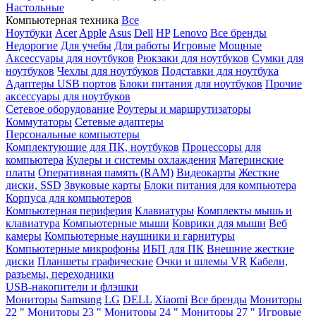
Настольные
Компьютерная техника
Все
Ноутбуки
Acer
Apple
Asus
Dell
HP
Lenovo
Все бренды
Недорогие
Для учебы
Для работы
Игровые
Мощные
Аксессуары для ноутбуков
Рюкзаки для ноутбуков
Сумки для
ноутбуков
Чехлы для ноутбуков
Подставки для ноутбука
Адаптеры USB портов
Блоки питания для ноутбуков
Прочие
аксессуары для ноутбуков
Сетевое оборудование
Роутеры и маршрутизаторы
Коммутаторы
Сетевые адаптеры
Персональные компьютеры
Комплектующие для ПК, ноутбуков
Процессоры для
компьютера
Кулеры и системы охлаждения
Материнские
платы
Оперативная память (RAM)
Видеокарты
Жесткие
диски, SSD
Звуковые карты
Блоки питания для компьютера
Корпуса для компьютеров
Компьютерная периферия
Клавиатуры
Комплекты мышь и
клавиатура
Компьютерные мыши
Коврики для мыши
Веб
камеры
Компьютерные наушники и гарнитуры
Компьютерные микрофоны
ИБП для ПК
Внешние жесткие
диски
Планшеты графические
Очки и шлемы VR
Кабели,
разъемы, переходники
USB-накопители и флэшки
Мониторы
Samsung
LG
DELL
Xiaomi
Все бренды
Мониторы
22 "
Мониторы 23 "
Мониторы 24 "
Мониторы 27 "
Игровые