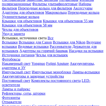
поляризационные
Фильтры ультрафиолетовые
Наборы
фильтров
Переходные кольца для фильтров
Аксессуары
Адаптеры для объективов
Макрокольца
Переходные кольца
Удлинительные кольца
Крышки для объективов
Крышки для объективов 55 мм
Крышки для объективов 58 мм
Чехлы для объективов
Уход и защита
Вспышки, источники света
Все
Вспышки
Вспышки для Canon
Вспышки для Nikon
Ведущие
вспышки
Ведомые вспышки
Рассеиватели
Держатели для
вспышкек
Адаптеры на горячий башмак
Насадки на вспышки
Источники питания
Чехлы для вспышек
Фотобоксы
Накамерный свет
Yongnuo
Fujimi
Aputure
Аккумуляторы,
адаптеры и ЗУ
Импульсный свет
Импульсные моноблоки
Лампы-вспышки
Аккумуляторы и зарядные устройства
Постоянный свет
Комплекты постоянного света
LED-
осветители
Лампы и пайрекс
Рефлекторы, соты, шторки
Фотозонты
Отражатели