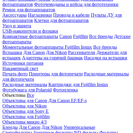
фотоаппаратов
Фоточемоданы и кейсы для фототехники
Ремни для фотоаппаратов
Аксессуары
Наглазники
Провода и кабели
Пульты ДУ для
фотоаппаратов
Клетки для фотоаппаратов
Уход и защита
USB-накопители и флэшки
Компактные фотоаппараты
Canon
Fujifilm
Все бренды
Детские
фотоаппараты
Моментальные фотоаппараты
Fujifilm Instax
Все бренды
Вспышки
Для Canon
Для Nikon
Рассеиватели
Держатели для
вспышек
Адаптеры на горячий башмак
Насадки на вспышки
Источники питания
Накамерный свет
Печать фото
Принтеры для фотопечати
Расходные материалы
для фотопечати
Расходные материалы
Картриджи для Fujifilm Instax
Фотобумага для Polaroid
Фотопленка
Объективы
Все
Объективы для Canon
Для Canon EF/EF-s
Объективы для Nikon
Объективы для Sony E
Объективы для Fujifilm
Объективы микро 4/3
Бленды
Для Canon
Для Nikon
Универсальные
Светофильтры
Защитные фильтры
ND-фильры
Фильтры