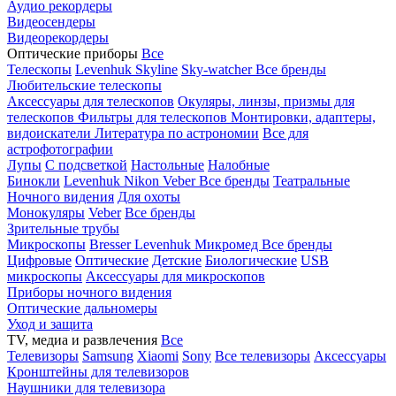
Аудио рекордеры
Видеосендеры
Видеорекордеры
Оптические приборы
Все
Телескопы
Levenhuk Skyline
Sky-watcher
Все бренды
Любительские телескопы
Аксессуары для телескопов
Окуляры, линзы, призмы для
телескопов
Фильтры для телескопов
Монтировки, адаптеры,
видоискатели
Литература по астрономии
Все для
астрофотографии
Лупы
С подсветкой
Настольные
Налобные
Бинокли
Levenhuk
Nikon
Veber
Все бренды
Театральные
Ночного видения
Для охоты
Монокуляры
Veber
Все бренды
Зрительные трубы
Микроскопы
Bresser
Levenhuk
Микромед
Все бренды
Цифровые
Оптические
Детские
Биологические
USB
микроскопы
Аксессуары для микроскопов
Приборы ночного видения
Оптические дальномеры
Уход и защита
TV, медиа и развлечения
Все
Телевизоры
Samsung
Xiaomi
Sony
Все телевизоры
Аксессуары
Кронштейны для телевизоров
Наушники для телевизора