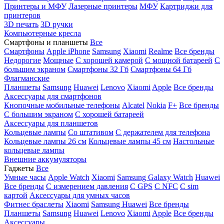
Принтеры и МФУ
Лазерные принтеры
МФУ
Картриджи для
принтеров
3D печать
3D ручки
Компьютерные кресла
Смартфоны и планшеты
Все
Смартфоны
Apple iPhone
Samsung
Xiaomi
Realme
Все бренды
Недорогие
Мощные
С хорошей камерой
С мощной батареей
С
большим экраном
Смартфоны 32 Гб
Смартфоны 64 Гб
Флагманские
Планшеты
Samsung
Huawei
Lenovo
Xiaomi
Apple
Все бренды
Аксессуары для смартфонов
Кнопочные мобильные телефоны
Alcatel
Nokia
F+
Все бренды
С большим экраном
С хорошей батареей
Аксессуары для планшетов
Кольцевые лампы
Со штативом
C держателем для телефона
Кольцевые лампы 26 см
Кольцевые лампы 45 см
Настольные
кольцевые лампы
Внешние аккумуляторы
Гаджеты
Все
Умные часы
Apple Watch
Xiaomi
Samsung Galaxy Watch
Huawei
Все бренды
C измерением давления
C GPS
C NFC
C sim
картой
Аксессуары для умных часов
Фитнес браслеты
Xiaomi
Samsung
Huawei
Все бренды
Планшеты
Samsung
Huawei
Lenovo
Xiaomi
Apple
Все бренды
Аксессуары