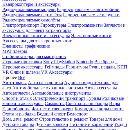
Квадрокоптеры и аксессуары
Радиоуправляемые модели
Радиоуправляемые автомобили
Радиоуправляемые вертолёты
Радиоуправляемые игрушки
Радиоуправляемые самолёты
Электротранспорт
Гироскутеры
Электросамокаты
Запчасти и
аксессуары для электротранспорта
Электронные книги и аксессуары
Электронные книги
Аксессуары для электронных книг
Планшеты графические
MP3 плееры
Стабилизаторы для смартфонов
Игровые приставки
Sony PlayStation
Nintendo
Все бренды
Игровые аксессуары
Геймпады
Гарнитуры
Рули, педали, КПП
VR
Очки и шлемы VR
Аксессуары
Прочее
Все
Автотовары
Автоэлектроника
Аудио- и видеотехника для
авто
Автомобильные охранные системы
Автоаксессуары
Автозапчасти
Автомобильные инструменты
Спорт и отдых
Электрический транспорт
Туризм
Роликовые
коньки и аксессуары
Самокаты
Скейты и лонгборды
Игры
Единоборства
Фитнес и тренажеры
Командные виды спорта
Охота и рыбалка
Водный спорт
Велоспорт
Дом, дача, ремонт
Строительство и ремонт
Товары для дома
Детские товары
Детские коляски
Питание и кормление
Уход и
гигиена
Товары для новорождённых
Детские автокресла