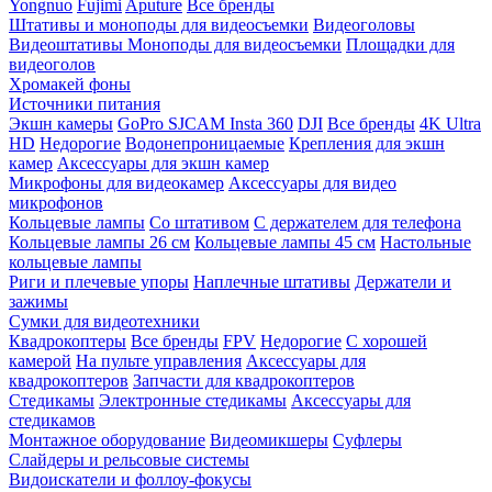
Yongnuo
Fujimi
Aputure
Все бренды
Штативы и моноподы для видеосъемки
Видеоголовы
Видеоштативы
Моноподы для видеосъемки
Площадки для
видеоголов
Хромакей фоны
Источники питания
Экшн камеры
GoPro
SJCAM
Insta 360
DJI
Все бренды
4K Ultra
HD
Недорогие
Водонепроницаемые
Крепления для экшн
камер
Аксессуары для экшн камер
Микрофоны для видеокамер
Аксессуары для видео
микрофонов
Кольцевые лампы
Со штативом
C держателем для телефона
Кольцевые лампы 26 см
Кольцевые лампы 45 см
Настольные
кольцевые лампы
Риги и плечевые упоры
Наплечные штативы
Держатели и
зажимы
Сумки для видеотехники
Квадрокоптеры
Все бренды
FPV
Недорогие
С хорошей
камерой
На пульте управления
Аксессуары для
квадрокоптеров
Запчасти для квадрокоптеров
Стедикамы
Электронные стедикамы
Аксессуары для
стедикамов
Монтажное оборудование
Видеомикшеры
Суфлеры
Слайдеры и рельсовые системы
Видоискатели и фоллоу-фокусы