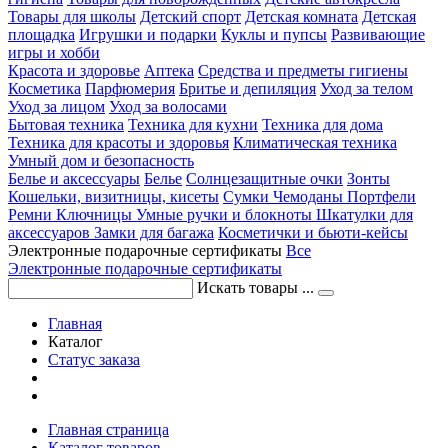
Товары для школы
Детский спорт
Детская комната
Детская
площадка
Игрушки и подарки
Куклы и пупсы
Развивающие
игры и хобби
Красота и здоровье
Аптека
Средства и предметы гигиены
Косметика
Парфюмерия
Бритье и депиляция
Уход за телом
Уход за лицом
Уход за волосами
Бытовая техника
Техника для кухни
Техника для дома
Техника для красоты и здоровья
Климатическая техника
Умный дом и безопасность
Белье и аксессуары
Белье
Солнцезащитные очки
Зонты
Кошельки, визитницы, кисеты
Сумки
Чемоданы
Портфели
Ремни
Ключницы
Умные ручки и блокноты
Шкатулки для
аксессуаров
Замки для багажа
Косметички и бьюти-кейсы
Электронные подарочные сертификаты
Все
Электронные подарочные сертификаты
Искать товары ...
Главная
Каталог
Статус заказа
Главная страница
Каталог товаров