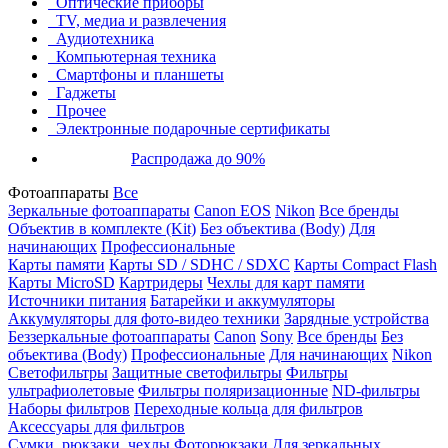
Оптические приборы
TV, медиа и развлечения
Аудиотехника
Компьютерная техника
Смартфоны и планшеты
Гаджеты
Прочее
Электронные подарочные сертификаты
Распродажа до 90%
Фотоаппараты
Все
Зеркальные фотоаппараты
Canon EOS
Nikon
Все бренды
Объектив в комплекте (Kit)
Без объектива (Body)
Для
начинающих
Профессиональные
Карты памяти
Карты SD / SDHC / SDXC
Карты Compact Flash
Карты MicroSD
Картридеры
Чехлы для карт памяти
Источники питания
Батарейки и аккумуляторы
Аккумуляторы для фото-видео техники
Зарядные устройства
Беззеркальные фотоаппараты
Canon
Sony
Все бренды
Без
объектива (Body)
Профессиональные
Для начинающих
Nikon
Светофильтры
Защитные светофильтры
Фильтры
ультрафиолетовые
Фильтры поляризационные
ND-фильтры
Наборы фильтров
Переходные кольца для фильтров
Аксессуары для фильтров
Сумки, рюкзаки, чехлы
Фоторюкзаки
Для зеркальных