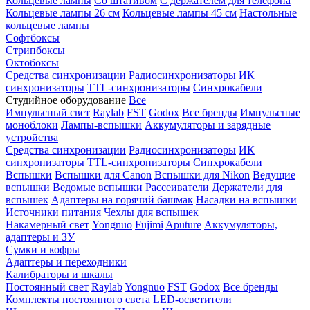
Кольцевые лампы
Со штативом
С держателем для телефона
Кольцевые лампы 26 см
Кольцевые лампы 45 см
Настольные
кольцевые лампы
Софтбоксы
Стрипбоксы
Октобоксы
Средства синхронизации
Радиосинхронизаторы
ИК
синхронизаторы
TTL-синхронизаторы
Синхрокабели
Студийное оборудование
Все
Импульсный свет
Raylab
FST
Godox
Все бренды
Импульсные
моноблоки
Лампы-вспышки
Аккумуляторы и зарядные
устройства
Средства синхронизации
Радиосинхронизаторы
ИК
синхронизаторы
TTL-синхронизаторы
Синхрокабели
Вспышки
Вспышки для Canon
Вспышки для Nikon
Ведущие
вспышки
Ведомые вспышки
Рассеиватели
Держатели для
вспышек
Адаптеры на горячий башмак
Насадки на вспышки
Источники питания
Чехлы для вспышек
Накамерный свет
Yongnuo
Fujimi
Aputure
Аккумуляторы,
адаптеры и ЗУ
Сумки и кофры
Адаптеры и переходники
Калибраторы и шкалы
Постоянный свет
Raylab
Yongnuo
FST
Godox
Все бренды
Комплекты постоянного света
LED-осветители