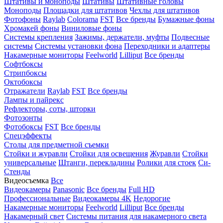
Штативы и моноподы
Штативы
Штативные головы
Моноподы
Площадки для штативов
Чехлы для штативов
Фотофоны
Raylab
Colorama
FST
Все бренды
Бумажные фоны
Хромакей фоны
Виниловые фоны
Системы крепления
Зажимы, держатели, муфты
Подвесные
системы
Системы установки фона
Переходники и адаптеры
Накамерные мониторы
Feelworld
Lilliput
Все бренды
Софтбоксы
Стрипбоксы
Октобоксы
Отражатели
Raylab
FST
Все бренды
Лампы и пайрекс
Рефлекторы, соты, шторки
Фотозонты
Фотобоксы
FST
Все бренды
Спецэффекты
Столы для предметной съемки
Стойки и журавли
Стойки для освещения
Журавли
Стойки
универсальные
Штанги, перекладины
Ролики для стоек
Си-
Стенды
Видеосъемка
Все
Видеокамеры
Panasonic
Все бренды
Full HD
Профессиональные
Видеокамеры 4K
Недорогие
Накамерные мониторы
Feelworld
Lilliput
Все бренды
Накамерный свет
Системы питания для накамерного света