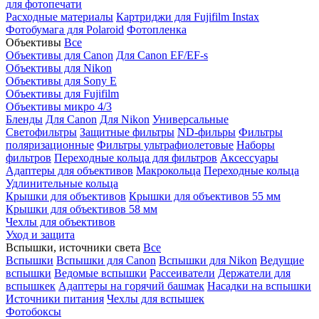
для фотопечати
Расходные материалы
Картриджи для Fujifilm Instax
Фотобумага для Polaroid
Фотопленка
Объективы
Все
Объективы для Canon
Для Canon EF/EF-s
Объективы для Nikon
Объективы для Sony E
Объективы для Fujifilm
Объективы микро 4/3
Бленды
Для Canon
Для Nikon
Универсальные
Светофильтры
Защитные фильтры
ND-фильры
Фильтры
поляризационные
Фильтры ультрафиолетовые
Наборы
фильтров
Переходные кольца для фильтров
Аксессуары
Адаптеры для объективов
Макрокольца
Переходные кольца
Удлинительные кольца
Крышки для объективов
Крышки для объективов 55 мм
Крышки для объективов 58 мм
Чехлы для объективов
Уход и защита
Вспышки, источники света
Все
Вспышки
Вспышки для Canon
Вспышки для Nikon
Ведущие
вспышки
Ведомые вспышки
Рассеиватели
Держатели для
вспышкек
Адаптеры на горячий башмак
Насадки на вспышки
Источники питания
Чехлы для вспышек
Фотобоксы