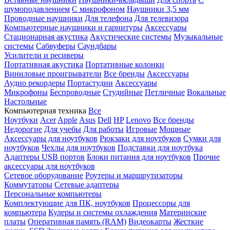
шумоподавлением
С микрофоном
Наушники 3,5 мм
Проводные наушники
Для телефона
Для телевизора
Компьютерные наушники и гарнитуры
Аксессуары
Стационарная акустика
Акустические системы
Музыкальные
системы
Сабвуферы
Саундбары
Усилители и ресиверы
Портативная акустика
Портативные колонки
Виниловые проигрыватели
Все бренды
Аксессуары
Аудио рекордеры
Портастудии
Аксессуары
Микрофоны
Беспроводные
Студийные
Петличные
Вокальные
Настольные
Компьютерная техника
Все
Ноутбуки
Acer
Apple
Asus
Dell
HP
Lenovo
Все бренды
Недорогие
Для учебы
Для работы
Игровые
Мощные
Аксессуары для ноутбуков
Рюкзаки для ноутбуков
Сумки для
ноутбуков
Чехлы для ноутбуков
Подставки для ноутбука
Адаптеры USB портов
Блоки питания для ноутбуков
Прочие
аксессуары для ноутбуков
Сетевое оборудование
Роутеры и маршрутизаторы
Коммутаторы
Сетевые адаптеры
Персональные компьютеры
Комплектующие для ПК, ноутбуков
Процессоры для
компьютера
Кулеры и системы охлаждения
Материнские
платы
Оперативная память (RAM)
Видеокарты
Жесткие