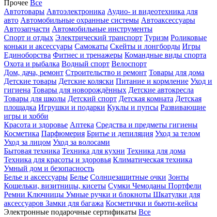
Прочее
Все
Автотовары
Автоэлектроника
Аудио- и видеотехника для
авто
Автомобильные охранные системы
Автоаксессуары
Автозапчасти
Автомобильные инструменты
Спорт и отдых
Электрический транспорт
Туризм
Роликовые
коньки и аксессуары
Самокаты
Скейты и лонгборды
Игры
Единоборства
Фитнес и тренажеры
Командные виды спорта
Охота и рыбалка
Водный спорт
Велоспорт
Дом, дача, ремонт
Строительство и ремонт
Товары для дома
Детские товары
Детские коляски
Питание и кормление
Уход и
гигиена
Товары для новорождённых
Детские автокресла
Товары для школы
Детский спорт
Детская комната
Детская
площадка
Игрушки и подарки
Куклы и пупсы
Развивающие
игры и хобби
Красота и здоровье
Аптека
Средства и предметы гигиены
Косметика
Парфюмерия
Бритье и депиляция
Уход за телом
Уход за лицом
Уход за волосами
Бытовая техника
Техника для кухни
Техника для дома
Техника для красоты и здоровья
Климатическая техника
Умный дом и безопасность
Белье и аксессуары
Белье
Солнцезащитные очки
Зонты
Кошельки, визитницы, кисеты
Сумки
Чемоданы
Портфели
Ремни
Ключницы
Умные ручки и блокноты
Шкатулки для
аксессуаров
Замки для багажа
Косметички и бьюти-кейсы
Электронные подарочные сертификаты
Все