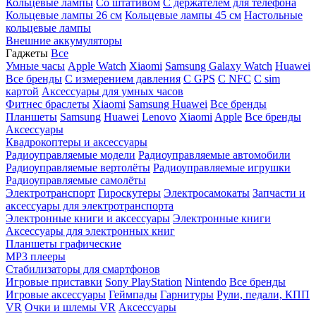
Кольцевые лампы
Со штативом
C держателем для телефона
Кольцевые лампы 26 см
Кольцевые лампы 45 см
Настольные
кольцевые лампы
Внешние аккумуляторы
Гаджеты
Все
Умные часы
Apple Watch
Xiaomi
Samsung Galaxy Watch
Huawei
Все бренды
C измерением давления
C GPS
C NFC
C sim
картой
Аксессуары для умных часов
Фитнес браслеты
Xiaomi
Samsung
Huawei
Все бренды
Планшеты
Samsung
Huawei
Lenovo
Xiaomi
Apple
Все бренды
Аксессуары
Квадрокоптеры и аксессуары
Радиоуправляемые модели
Радиоуправляемые автомобили
Радиоуправляемые вертолёты
Радиоуправляемые игрушки
Радиоуправляемые самолёты
Электротранспорт
Гироскутеры
Электросамокаты
Запчасти и
аксессуары для электротранспорта
Электронные книги и аксессуары
Электронные книги
Аксессуары для электронных книг
Планшеты графические
MP3 плееры
Стабилизаторы для смартфонов
Игровые приставки
Sony PlayStation
Nintendo
Все бренды
Игровые аксессуары
Геймпады
Гарнитуры
Рули, педали, КПП
VR
Очки и шлемы VR
Аксессуары