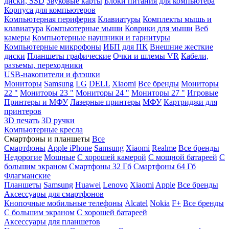
диски, SSD
Звуковые карты
Блоки питания для компьютера
Корпуса для компьютеров
Компьютерная периферия
Клавиатуры
Комплекты мышь и
клавиатура
Компьютерные мыши
Коврики для мыши
Веб
камеры
Компьютерные наушники и гарнитуры
Компьютерные микрофоны
ИБП для ПК
Внешние жесткие
диски
Планшеты графические
Очки и шлемы VR
Кабели,
разъемы, переходники
USB-накопители и флэшки
Мониторы
Samsung
LG
DELL
Xiaomi
Все бренды
Мониторы
22 "
Мониторы 23 "
Мониторы 24 "
Мониторы 27 "
Игровые
Принтеры и МФУ
Лазерные принтеры
МФУ
Картриджи для
принтеров
3D печать
3D ручки
Компьютерные кресла
Смартфоны и планшеты
Все
Смартфоны
Apple iPhone
Samsung
Xiaomi
Realme
Все бренды
Недорогие
Мощные
С хорошей камерой
С мощной батареей
С
большим экраном
Смартфоны 32 Гб
Смартфоны 64 Гб
Флагманские
Планшеты
Samsung
Huawei
Lenovo
Xiaomi
Apple
Все бренды
Аксессуары для смартфонов
Кнопочные мобильные телефоны
Alcatel
Nokia
F+
Все бренды
С большим экраном
С хорошей батареей
Аксессуары для планшетов