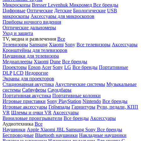
Микроскопы
Bresser
Levenhuk
Микромед
Все бренды
Цифровые
Оптические
Детские
Биологические
USB
микроскопы
Аксессуары для микроскопов
Приборы ночного видения
Оптические дальномеры
Уход и защита
TV, медиа и развлечения
Все
Телевизоры
Samsung
Xiaomi
Sony
Все телевизоры
Аксессуары
Кронштейны для телевизоров
Наушники для телевизора
Медиаплееры
Xiaomi
Dune
Все бренды
Проекторы
Epson
Acer
Sony
LG
Все бренды
Портативные
DLP
LCD
Недорогие
Экраны для проекторов
Стационарная акустика
Акустические системы
Музыкальные
системы
Сабвуферы
Саундбары
Портативная акустика
Портативные колонки
Игровые приставки
Sony PlayStation
Nintendo
Все бренды
Игровые аксессуары
Геймпады
Гарнитуры
Рули, педали, КПП
VR
Шлемы и очки VR
Аксессуары
Виниловые проигрыватели
Все бренды
Аксессуары
Аудиотехника
Все
Наушники
Apple
Xiaomi
JBL
Samsung
Sony
Все бренды
Беспроводные
Bluetooth наушники
Накладные наушники
Вставные наушники
Наушники-вкладыши
Для спорта
С