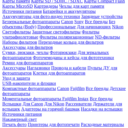
Карты памяти
Карты SD / SDHC / SDXC
Карты Compact Flash
Карты MicroSD
Картридеры
Чехлы для карт памяти
Источники питания
Батарейки и аккумуляторы
Аккумуляторы для фото-видео техники
Зарядные устройства
Беззеркальные фотоаппараты
Canon
Sony
Все бренды
Без
объектива (Body)
Профессиональные
Для начинающих
Nikon
Светофильтры
Защитные светофильтры
Фильтры
ультрафиолетовые
Фильтры поляризационные
ND-фильтры
Наборы фильтров
Переходные кольца для фильтров
Аксессуары для фильтров
Сумки, рюкзаки, чехлы
Фоторюкзаки
Для зеркальных
фотоаппаратов
Фоточемоданы и кейсы для фототехники
Ремни для фотоаппаратов
Аксессуары
Наглазники
Провода и кабели
Пульты ДУ для
фотоаппаратов
Клетки для фотоаппаратов
Уход и защита
USB-накопители и флэшки
Компактные фотоаппараты
Canon
Fujifilm
Все бренды
Детские
фотоаппараты
Моментальные фотоаппараты
Fujifilm Instax
Все бренды
Вспышки
Для Canon
Для Nikon
Рассеиватели
Держатели для
вспышек
Адаптеры на горячий башмак
Насадки на вспышки
Источники питания
Накамерный свет
Печать фото
Принтеры для фотопечати
Расходные материалы