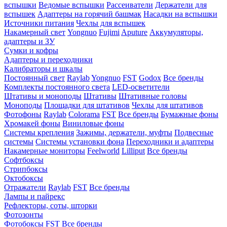
вспышки
Ведомые вспышки
Рассеиватели
Держатели для
вспышек
Адаптеры на горячий башмак
Насадки на вспышки
Источники питания
Чехлы для вспышек
Накамерный свет
Yongnuo
Fujimi
Aputure
Аккумуляторы,
адаптеры и ЗУ
Сумки и кофры
Адаптеры и переходники
Калибраторы и шкалы
Постоянный свет
Raylab
Yongnuo
FST
Godox
Все бренды
Комплекты постоянного света
LED-осветители
Штативы и моноподы
Штативы
Штативные головы
Моноподы
Площадки для штативов
Чехлы для штативов
Фотофоны
Raylab
Colorama
FST
Все бренды
Бумажные фоны
Хромакей фоны
Виниловые фоны
Системы крепления
Зажимы, держатели, муфты
Подвесные
системы
Системы установки фона
Переходники и адаптеры
Накамерные мониторы
Feelworld
Lilliput
Все бренды
Софтбоксы
Стрипбоксы
Октобоксы
Отражатели
Raylab
FST
Все бренды
Лампы и пайрекс
Рефлекторы, соты, шторки
Фотозонты
Фотобоксы
FST
Все бренды