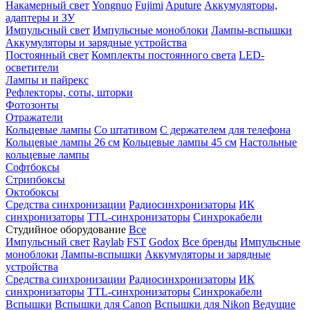
Накамерный свет
Yongnuo
Fujimi
Aputure
Аккумуляторы,
адаптеры и ЗУ
Импульсный свет
Импульсные моноблоки
Лампы-вспышки
Аккумуляторы и зарядные устройства
Постоянный свет
Комплекты постоянного света
LED-
осветители
Лампы и пайрекс
Рефлекторы, соты, шторки
Фотозонты
Отражатели
Кольцевые лампы
Со штативом
С держателем для телефона
Кольцевые лампы 26 см
Кольцевые лампы 45 см
Настольные
кольцевые лампы
Софтбоксы
Стрипбоксы
Октобоксы
Средства синхронизации
Радиосинхронизаторы
ИК
синхронизаторы
TTL-синхронизаторы
Синхрокабели
Студийное оборудование
Все
Импульсный свет
Raylab
FST
Godox
Все бренды
Импульсные
моноблоки
Лампы-вспышки
Аккумуляторы и зарядные
устройства
Средства синхронизации
Радиосинхронизаторы
ИК
синхронизаторы
TTL-синхронизаторы
Синхрокабели
Вспышки
Вспышки для Canon
Вспышки для Nikon
Ведущие