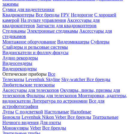
зажимы
Сумки для видеотехники
Квадрокоптеры
Все бренды
FPV
Недорогие
С хорошей
камерой
На пульте управления
Аксессуары для
квадрокоптеров
Запчасти для квадрокоптеров
Стедикамы
Электронные стедикамы
Аксессуары для
стедикамов
Монтажное оборудование
Видеомикшеры
Суфлеры
Слайдеры и рельсовые системы
Видоискатели и фоллоу-фокусы
Аудио рекордеры
Видеосендеры
Видеорекордеры
Оптические приборы
Все
Телескопы
Levenhuk Skyline
Sky-watcher
Все бренды
Любительские телескопы
Аксессуары для телескопов
Окуляры, линзы, призмы для
телескопов
Фильтры для телескопов
Монтировки, адаптеры,
видоискатели
Литература по астрономии
Все для
астрофотографии
Лупы
С подсветкой
Настольные
Налобные
Бинокли
Levenhuk
Nikon
Veber
Все бренды
Театральные
Ночного видения
Для охоты
Монокуляры
Veber
Все бренды
Зрительные трубы