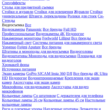
Спецэффекты
Столы для предметной съемки
Стойки и журавли
Стойки для освещения
Журавли
Стойки
универсальные
Штанги, перекладины
Ролики для стоек
Си-
Стенды
Видеосъемка
Все
Видеокамеры
Panasonic
Все бренды
Full HD
Профессиональные
Видеокамеры 4K
Недорогие
Накамерные мониторы
Feelworld
Lilliput
Все бренды
Накамерный свет
Системы питания для накамерного света
Yongnuo
Fujimi
Aputure
Все бренды
Штативы и моноподы для видеосъемки
Видеоголовы
Видеоштативы
Моноподы для видеосъемки
Площадки для
видеоголов
Хромакей фоны
Источники питания
Экшн камеры
GoPro
SJCAM
Insta 360
DJI
Все бренды
4K Ultra
HD
Недорогие
Водонепроницаемые
Крепления для экшн
камер
Аксессуары для экшн камер
Микрофоны для видеокамер
Аксессуары для видео
микрофонов
Кольцевые лампы
Со штативом
C держателем для телефона
Кольцевые лампы 26 см
Кольцевые лампы 45 см
Настольные
кольцевые лампы
Риги и плечевые упоры
Наплечные штативы
Держатели и