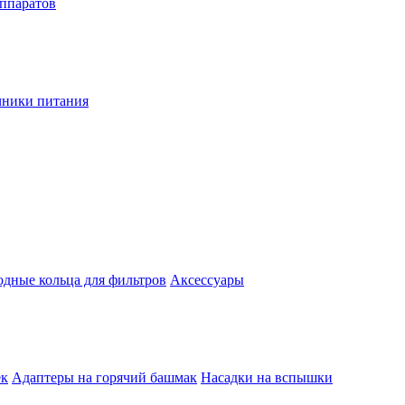
аппаратов
чники питания
одные кольца для фильтров
Аксессуары
ек
Адаптеры на горячий башмак
Насадки на вспышки