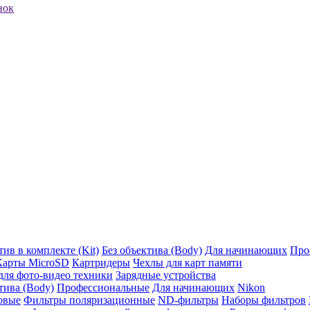
нок
ив в комплекте (Kit)
Без объектива (Body)
Для начинающих
Про
Карты MicroSD
Картридеры
Чехлы для карт памяти
ля фото-видео техники
Зарядные устройства
тива (Body)
Профессиональные
Для начинающих
Nikon
овые
Фильтры поляризационные
ND-фильтры
Наборы фильтров