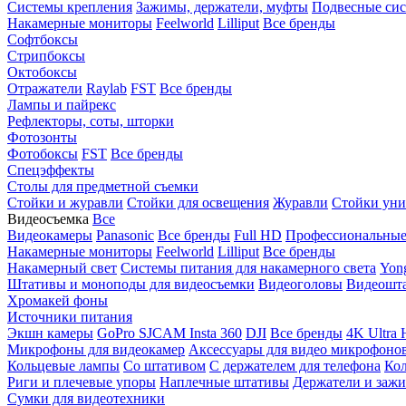
Системы крепления
Зажимы, держатели, муфты
Подвесные си
Накамерные мониторы
Feelworld
Lilliput
Все бренды
Софтбоксы
Стрипбоксы
Октобоксы
Отражатели
Raylab
FST
Все бренды
Лампы и пайрекс
Рефлекторы, соты, шторки
Фотозонты
Фотобоксы
FST
Все бренды
Спецэффекты
Столы для предметной съемки
Стойки и журавли
Стойки для освещения
Журавли
Стойки уни
Видеосъемка
Все
Видеокамеры
Panasonic
Все бренды
Full HD
Профессиональны
Накамерные мониторы
Feelworld
Lilliput
Все бренды
Накамерный свет
Системы питания для накамерного света
Yon
Штативы и моноподы для видеосъемки
Видеоголовы
Видеошт
Хромакей фоны
Источники питания
Экшн камеры
GoPro
SJCAM
Insta 360
DJI
Все бренды
4K Ultra
Микрофоны для видеокамер
Аксессуары для видео микрофоно
Кольцевые лампы
Со штативом
C держателем для телефона
Кол
Риги и плечевые упоры
Наплечные штативы
Держатели и заж
Сумки для видеотехники