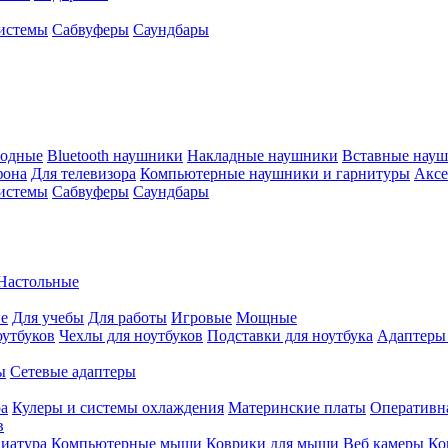
истемы
Сабвуферы
Саундбары
водные
Bluetooth наушники
Накладные наушники
Вставные нау
фона
Для телевизора
Компьютерные наушники и гарнитуры
Аксе
истемы
Сабвуферы
Саундбары
Настольные
е
Для учебы
Для работы
Игровые
Мощные
оутбуков
Чехлы для ноутбуков
Подставки для ноутбука
Адаптеры
ы
Сетевые адаптеры
ра
Кулеры и системы охлаждения
Материнские платы
Оперативн
в
иатура
Компьютерные мыши
Коврики для мыши
Веб камеры
Ко