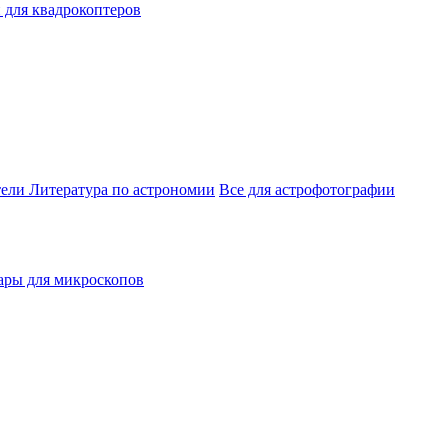
 для квадрокоптеров
тели
Литература по астрономии
Все для астрофотографии
ары для микроскопов