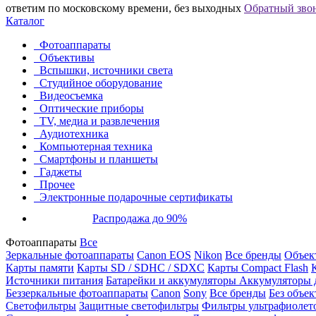
ответим по московскому времени, без выходных
Обратный зво
Каталог
Фотоаппараты
Объективы
Вспышки, источники света
Студийное оборудование
Видеосъемка
Оптические приборы
TV, медиа и развлечения
Аудиотехника
Компьютерная техника
Смартфоны и планшеты
Гаджеты
Прочее
Электронные подарочные сертификаты
Распродажа до 90%
Фотоаппараты
Все
Зеркальные фотоаппараты
Canon EOS
Nikon
Все бренды
Объект
Карты памяти
Карты SD / SDHC / SDXC
Карты Compact Flash
Источники питания
Батарейки и аккумуляторы
Аккумуляторы д
Беззеркальные фотоаппараты
Canon
Sony
Все бренды
Без объек
Светофильтры
Защитные светофильтры
Фильтры ультрафиолет