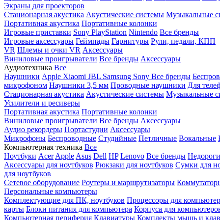
Экраны для проекторов
Стационарная акустика
Акустические системы
Музыкальные с
Портативная акустика
Портативные колонки
Игровые приставки
Sony PlayStation
Nintendo
Все бренды
Игровые аксессуары
Геймпады
Гарнитуры
Рули, педали, КПП
VR
Шлемы и очки VR
Аксессуары
Виниловые проигрыватели
Все бренды
Аксессуары
Аудиотехника
Все
Наушники
Apple
Xiaomi
JBL
Samsung
Sony
Все бренды
Беспро
микрофоном
Наушники 3,5 мм
Проводные наушники
Для теле
Стационарная акустика
Акустические системы
Музыкальные с
Усилители и ресиверы
Портативная акустика
Портативные колонки
Виниловые проигрыватели
Все бренды
Аксессуары
Аудио рекордеры
Портастудии
Аксессуары
Микрофоны
Беспроводные
Студийные
Петличные
Вокальные
Компьютерная техника
Все
Ноутбуки
Acer
Apple
Asus
Dell
HP
Lenovo
Все бренды
Недороги
Аксессуары для ноутбуков
Рюкзаки для ноутбуков
Сумки для н
для ноутбуков
Сетевое оборудование
Роутеры и маршрутизаторы
Коммутатор
Персональные компьютеры
Комплектующие для ПК, ноутбуков
Процессоры для компьюте
карты
Блоки питания для компьютера
Корпуса для компьютеро
Компьютерная периферия
Клавиатуры
Комплекты мышь и клав