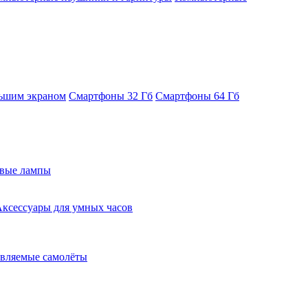
ьшим экраном
Смартфоны 32 Гб
Смартфоны 64 Гб
евые лампы
ксессуары для умных часов
вляемые самолёты