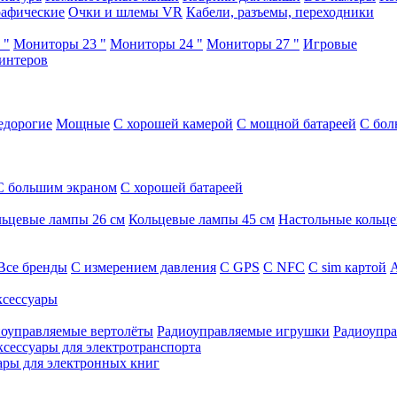
афические
Очки и шлемы VR
Кабели, разъемы, переходники
 "
Мониторы 23 "
Мониторы 24 "
Мониторы 27 "
Игровые
интеров
едорогие
Мощные
С хорошей камерой
С мощной батареей
С бол
С большим экраном
С хорошей батареей
ьцевые лампы 26 см
Кольцевые лампы 45 см
Настольные кольц
Все бренды
C измерением давления
C GPS
C NFC
C sim картой
А
сессуары
оуправляемые вертолёты
Радиоуправляемые игрушки
Радиоупра
ксессуары для электротранспорта
ары для электронных книг