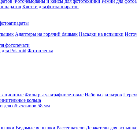
аратов
Фоточемоданы и кейсы для фототехники
Ремни для фото
аппаратов
Клетки для фотоаппаратов
фотоаппараты
спышек
Адаптеры на горячий башмак
Насадки на вспышки
Исто
ля фотопечати
для Polaroid
Фотопленка
изационные
Фильтры ультрафиолетовые
Наборы фильтров
Перех
инительные кольца
 для объективов 58 мм
спышки
Ведомые вспышки
Рассеиватели
Держатели для вспышк