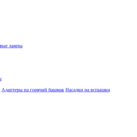
евые лампы
а
к
Адаптеры на горячий башмак
Насадки на вспышки