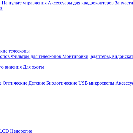
й
На пульте управления
Аксессуары для квадрокоптеров
Запчасти
ов
кие телескопы
копов
Фильтры для телескопов
Монтировки, адаптеры, видоиска
го видения
Для охоты
е
Оптические
Детские
Биологические
USB микроскопы
Аксессу
LCD
Недорогие