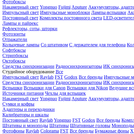
Фотобоксы
Накамерный свет
Yongnuo
Fujimi
Aputure
Аккумуляторы, адапт
Импульсный свет
Импульсные моноблоки
Лампы-вспышки
Ак
Постоянный свет
Комплекты постоянного света
LED-осветите
Лампы и пайрекс
Рефлекторы, соты, шторки
Фотозонты
Отражатели
Кольцевые лампы
Со штативом
С держателем для телефона
Кол
Софтбоксы
Стрипбоксы
Октобоксы
Средства синхронизации
Радиосинхронизаторы
ИК синхрониз
Студийное оборудование
Все
Импульсный свет
Raylab
FST
Godox
Все бренды
Импульсные м
Средства синхронизации
Радиосинхронизаторы
ИК синхрониз
Вспышки
Вспышки для Canon
Вспышки для Nikon
Ведущие в
Источники питания
Чехлы для вспышек
Накамерный свет
Yongnuo
Fujimi
Aputure
Аккумуляторы, адапт
Сумки и кофры
Адаптеры и переходники
Калибраторы и шкалы
Постоянный свет
Raylab
Yongnuo
FST
Godox
Все бренды
Компл
Штативы и моноподы
Штативы
Штативные головы
Моноподы
Фотофоны
Raylab
Colorama
FST
Все бренды
Бумажные фоны
Х