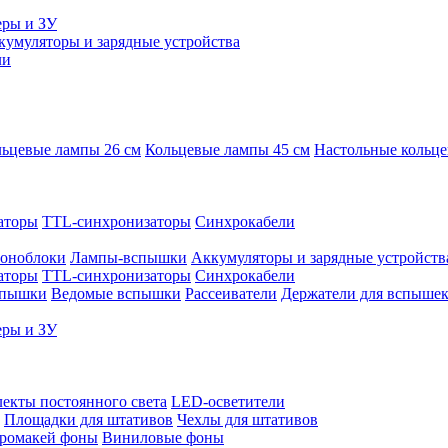
еры и ЗУ
кумуляторы и зарядные устройства
ли
ьцевые лампы 26 см
Кольцевые лампы 45 см
Настольные кольц
аторы
TTL-синхронизаторы
Синхрокабели
оноблоки
Лампы-вспышки
Аккумуляторы и зарядные устройств
аторы
TTL-синхронизаторы
Синхрокабели
спышки
Ведомые вспышки
Рассеиватели
Держатели для вспыше
еры и ЗУ
екты постоянного света
LED-осветители
Площадки для штативов
Чехлы для штативов
ромакей фоны
Виниловые фоны