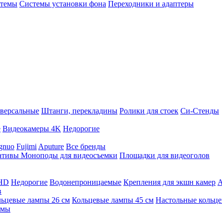
стемы
Системы установки фона
Переходники и адаптеры
версальные
Штанги, перекладины
Ролики для стоек
Си-Стенды
е
Видеокамеры 4K
Недорогие
gnuo
Fujimi
Aputure
Все бренды
ативы
Моноподы для видеосъемки
Площадки для видеоголов
 HD
Недорогие
Водонепроницаемые
Крепления для экшн камер
А
в
ьцевые лампы 26 см
Кольцевые лампы 45 см
Настольные кольц
имы