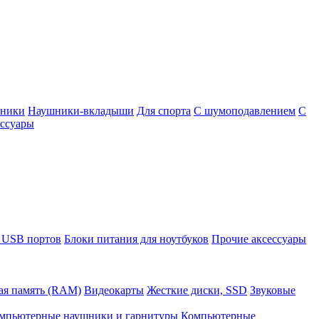
шники
Наушники-вкладыши
Для спорта
С шумоподавлением
С
ссуары
 USB портов
Блоки питания для ноутбуков
Прочие аксессуары
ая память (RAM)
Видеокарты
Жесткие диски, SSD
Звуковые
мпьютерные наушники и гарнитуры
Компьютерные