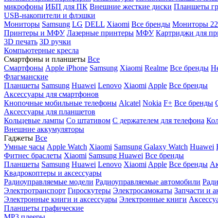
микрофоны
ИБП для ПК
Внешние жесткие диски
Планшеты гр
USB-накопители и флэшки
Мониторы
Samsung
LG
DELL
Xiaomi
Все бренды
Мониторы 22
Принтеры и МФУ
Лазерные принтеры
МФУ
Картриджи для пр
3D печать
3D ручки
Компьютерные кресла
Смартфоны и планшеты
Все
Смартфоны
Apple iPhone
Samsung
Xiaomi
Realme
Все бренды
Н
Флагманские
Планшеты
Samsung
Huawei
Lenovo
Xiaomi
Apple
Все бренды
Аксессуары для смартфонов
Кнопочные мобильные телефоны
Alcatel
Nokia
F+
Все бренды
Аксессуары для планшетов
Кольцевые лампы
Со штативом
C держателем для телефона
Кол
Внешние аккумуляторы
Гаджеты
Все
Умные часы
Apple Watch
Xiaomi
Samsung Galaxy Watch
Huawei
Фитнес браслеты
Xiaomi
Samsung
Huawei
Все бренды
Планшеты
Samsung
Huawei
Lenovo
Xiaomi
Apple
Все бренды
Ак
Квадрокоптеры и аксессуары
Радиоуправляемые модели
Радиоуправляемые автомобили
Ради
Электротранспорт
Гироскутеры
Электросамокаты
Запчасти и а
Электронные книги и аксессуары
Электронные книги
Аксессу
Планшеты графические
MP3 плееры