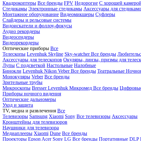
Квадрокоптеры
Все бренды
FPV
Недорогие
С хорошей камеро
Стедикамы
Электронные стедикамы
Аксессуары для стедикам
Монтажное оборудование
Видеомикшеры
Суфлеры
Слайдеры и рельсовые системы
Видоискатели и фоллоу-фокусы
Аудио рекордеры
Видеосендеры
Видеорекордеры
Оптические приборы
Все
Телескопы
Levenhuk Skyline
Sky-watcher
Все бренды
Любительс
Аксессуары для телескопов
Окуляры, линзы, призмы для телес
Лупы
С подсветкой
Настольные
Налобные
Бинокли
Levenhuk
Nikon
Veber
Все бренды
Театральные
Ночно
Монокуляры
Veber
Все бренды
Зрительные трубы
Микроскопы
Bresser
Levenhuk
Микромед
Все бренды
Цифровы
Приборы ночного видения
Оптические дальномеры
Уход и защита
TV, медиа и развлечения
Все
Телевизоры
Samsung
Xiaomi
Sony
Все телевизоры
Аксессуары
Кронштейны для телевизоров
Наушники для телевизора
Медиаплееры
Xiaomi
Dune
Все бренды
Проекторы
Epson
Acer
Sony
LG
Все бренды
Портативные
DLP