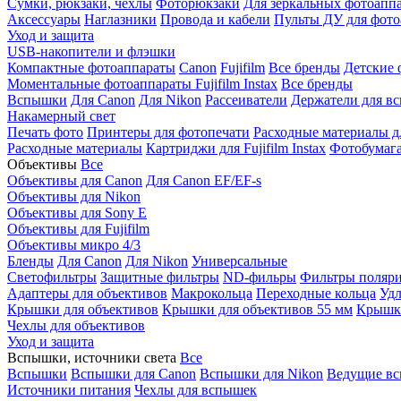
Сумки, рюкзаки, чехлы
Фоторюкзаки
Для зеркальных фотоапп
Аксессуары
Наглазники
Провода и кабели
Пульты ДУ для фото
Уход и защита
USB-накопители и флэшки
Компактные фотоаппараты
Canon
Fujifilm
Все бренды
Детские 
Моментальные фотоаппараты
Fujifilm Instax
Все бренды
Вспышки
Для Canon
Для Nikon
Рассеиватели
Держатели для в
Накамерный свет
Печать фото
Принтеры для фотопечати
Расходные материалы д
Расходные материалы
Картриджи для Fujifilm Instax
Фотобумага 
Объективы
Все
Объективы для Canon
Для Canon EF/EF-s
Объективы для Nikon
Объективы для Sony E
Объективы для Fujifilm
Объективы микро 4/3
Бленды
Для Canon
Для Nikon
Универсальные
Светофильтры
Защитные фильтры
ND-фильры
Фильтры поляр
Адаптеры для объективов
Макрокольца
Переходные кольца
Удл
Крышки для объективов
Крышки для объективов 55 мм
Крышки
Чехлы для объективов
Уход и защита
Вспышки, источники света
Все
Вспышки
Вспышки для Canon
Вспышки для Nikon
Ведущие в
Источники питания
Чехлы для вспышек