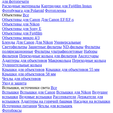
для фотопечати
Расходные материалы
Картриджи для Fujifilm Instax
Фотобумага для Polaroid
Фотопленка
Объективы
Все
Объективы для Canon
Для Canon EF/EF-s
Объективы для Nikon
Объективы для Sony E
Объективы для Fujifilm
Объективы микро 4/3
Бленды
Для Canon
Для Nikon
Универсальные
Светофильтры
Защитные фильтры
ND-фильры
Фильтры
поляризационные
Фильтры ультрафиолетовые
Наборы
фильтров
Переходные кольца для фильтров
Аксессуары
Адаптеры для объективов
Макрокольца
Переходные кольца
Удлинительные кольца
Крышки для объективов
Крышки для объективов 55 мм
Крышки для объективов 58 мм
Чехлы для объективов
Уход и защита
Вспышки, источники света
Все
Вспышки
Вспышки для Canon
Вспышки для Nikon
Ведущие
вспышки
Ведомые вспышки
Рассеиватели
Держатели для
вспышкек
Адаптеры на горячий башмак
Насадки на вспышки
Источники питания
Чехлы для вспышек
Фотобоксы