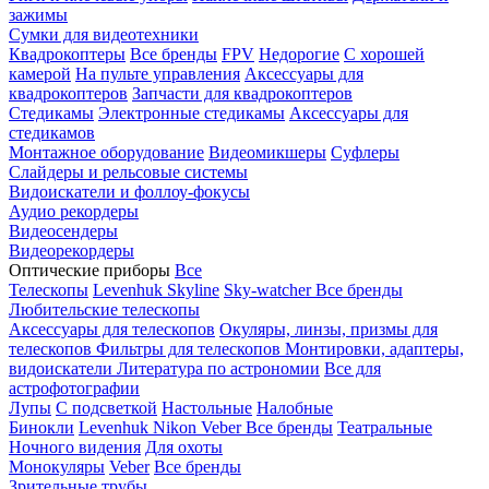
зажимы
Сумки для видеотехники
Квадрокоптеры
Все бренды
FPV
Недорогие
С хорошей
камерой
На пульте управления
Аксессуары для
квадрокоптеров
Запчасти для квадрокоптеров
Стедикамы
Электронные стедикамы
Аксессуары для
стедикамов
Монтажное оборудование
Видеомикшеры
Суфлеры
Слайдеры и рельсовые системы
Видоискатели и фоллоу-фокусы
Аудио рекордеры
Видеосендеры
Видеорекордеры
Оптические приборы
Все
Телескопы
Levenhuk Skyline
Sky-watcher
Все бренды
Любительские телескопы
Аксессуары для телескопов
Окуляры, линзы, призмы для
телескопов
Фильтры для телескопов
Монтировки, адаптеры,
видоискатели
Литература по астрономии
Все для
астрофотографии
Лупы
С подсветкой
Настольные
Налобные
Бинокли
Levenhuk
Nikon
Veber
Все бренды
Театральные
Ночного видения
Для охоты
Монокуляры
Veber
Все бренды
Зрительные трубы