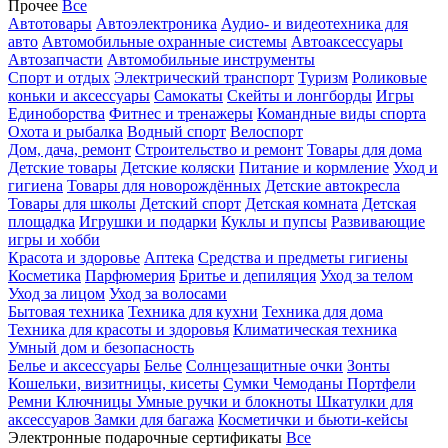
Прочее
Все
Автотовары
Автоэлектроника
Аудио- и видеотехника для
авто
Автомобильные охранные системы
Автоаксессуары
Автозапчасти
Автомобильные инструменты
Спорт и отдых
Электрический транспорт
Туризм
Роликовые
коньки и аксессуары
Самокаты
Скейты и лонгборды
Игры
Единоборства
Фитнес и тренажеры
Командные виды спорта
Охота и рыбалка
Водный спорт
Велоспорт
Дом, дача, ремонт
Строительство и ремонт
Товары для дома
Детские товары
Детские коляски
Питание и кормление
Уход и
гигиена
Товары для новорождённых
Детские автокресла
Товары для школы
Детский спорт
Детская комната
Детская
площадка
Игрушки и подарки
Куклы и пупсы
Развивающие
игры и хобби
Красота и здоровье
Аптека
Средства и предметы гигиены
Косметика
Парфюмерия
Бритье и депиляция
Уход за телом
Уход за лицом
Уход за волосами
Бытовая техника
Техника для кухни
Техника для дома
Техника для красоты и здоровья
Климатическая техника
Умный дом и безопасность
Белье и аксессуары
Белье
Солнцезащитные очки
Зонты
Кошельки, визитницы, кисеты
Сумки
Чемоданы
Портфели
Ремни
Ключницы
Умные ручки и блокноты
Шкатулки для
аксессуаров
Замки для багажа
Косметички и бьюти-кейсы
Электронные подарочные сертификаты
Все