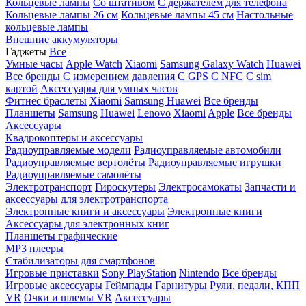
Кольцевые лампы
Со штативом
C держателем для телефона
Кольцевые лампы 26 см
Кольцевые лампы 45 см
Настольные
кольцевые лампы
Внешние аккумуляторы
Гаджеты
Все
Умные часы
Apple Watch
Xiaomi
Samsung Galaxy Watch
Huawei
Все бренды
C измерением давления
C GPS
C NFC
C sim
картой
Аксессуары для умных часов
Фитнес браслеты
Xiaomi
Samsung
Huawei
Все бренды
Планшеты
Samsung
Huawei
Lenovo
Xiaomi
Apple
Все бренды
Аксессуары
Квадрокоптеры и аксессуары
Радиоуправляемые модели
Радиоуправляемые автомобили
Радиоуправляемые вертолёты
Радиоуправляемые игрушки
Радиоуправляемые самолёты
Электротранспорт
Гироскутеры
Электросамокаты
Запчасти и
аксессуары для электротранспорта
Электронные книги и аксессуары
Электронные книги
Аксессуары для электронных книг
Планшеты графические
MP3 плееры
Стабилизаторы для смартфонов
Игровые приставки
Sony PlayStation
Nintendo
Все бренды
Игровые аксессуары
Геймпады
Гарнитуры
Рули, педали, КПП
VR
Очки и шлемы VR
Аксессуары