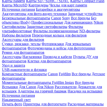
Карты памяти
Карты SD / SDHC / SDXC
Карты Compact Flash
Карты MicroSD
Картридеры
Чехлы для карт памяти
Источники питания
Батарейки и аккумуляторы
Аккумуляторы для фото-видео техники
Зарядные устройства
Беззеркальные фотоаппараты
Canon
Sony
Все бренды
Без
объектива (Body)
Профессиональные
Для начинающих
Nikon
Светофильтры
Защитные светофильтры
Фильтры
ультрафиолетовые
Фильтры поляризационные
ND-фильтры
Наборы фильтров
Переходные кольца для фильтров
Аксессуары для фильтров
Сумки, рюкзаки, чехлы
Фоторюкзаки
Для зеркальных
фотоаппаратов
Фоточемоданы и кейсы для фототехники
Ремни для фотоаппаратов
Аксессуары
Наглазники
Провода и кабели
Пульты ДУ для
фотоаппаратов
Клетки для фотоаппаратов
Уход и защита
USB-накопители и флэшки
Компактные фотоаппараты
Canon
Fujifilm
Все бренды
Детские
фотоаппараты
Моментальные фотоаппараты
Fujifilm Instax
Все бренды
Вспышки
Для Canon
Для Nikon
Рассеиватели
Держатели для
вспышек
Адаптеры на горячий башмак
Насадки на вспышки
Источники питания
Накамерный свет
Печать фото
Принтеры для фотопечати
Расходные материалы