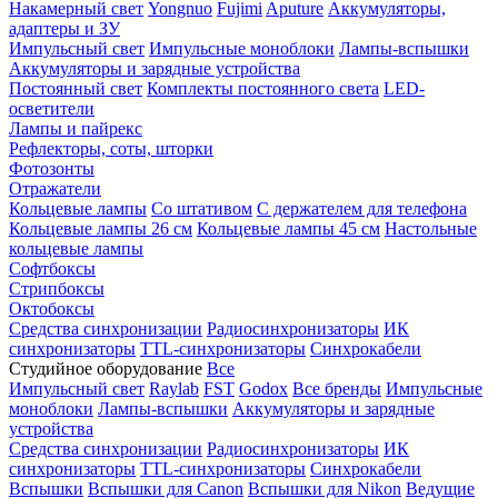
Накамерный свет
Yongnuo
Fujimi
Aputure
Аккумуляторы,
адаптеры и ЗУ
Импульсный свет
Импульсные моноблоки
Лампы-вспышки
Аккумуляторы и зарядные устройства
Постоянный свет
Комплекты постоянного света
LED-
осветители
Лампы и пайрекс
Рефлекторы, соты, шторки
Фотозонты
Отражатели
Кольцевые лампы
Со штативом
С держателем для телефона
Кольцевые лампы 26 см
Кольцевые лампы 45 см
Настольные
кольцевые лампы
Софтбоксы
Стрипбоксы
Октобоксы
Средства синхронизации
Радиосинхронизаторы
ИК
синхронизаторы
TTL-синхронизаторы
Синхрокабели
Студийное оборудование
Все
Импульсный свет
Raylab
FST
Godox
Все бренды
Импульсные
моноблоки
Лампы-вспышки
Аккумуляторы и зарядные
устройства
Средства синхронизации
Радиосинхронизаторы
ИК
синхронизаторы
TTL-синхронизаторы
Синхрокабели
Вспышки
Вспышки для Canon
Вспышки для Nikon
Ведущие