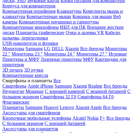
диски, SSD
Звуковые карты
Блоки питания для компьютера
Корпуса для компьютеров
Компьютерная периферия
Клавиатуры
Комплекты мышь и
клавиатура
Компьютерные мыши
Коврики для мыши
Веб
камеры
Компьютерные наушники и гарнитуры
Компьютерные микрофоны
ИБП для ПК
Внешние жесткие
диски
Планшеты графические
Очки и шлемы VR
Кабели,
разъемы, переходники
USB-накопители и флэшки
Мониторы
Samsung
LG
DELL
Xiaomi
Все бренды
Мониторы
22 "
Мониторы 23 "
Мониторы 24 "
Мониторы 27 "
Игровые
Принтеры и МФУ
Лазерные принтеры
МФУ
Картриджи для
принтеров
3D печать
3D ручки
Компьютерные кресла
Смартфоны и планшеты
Все
Смартфоны
Apple iPhone
Samsung
Xiaomi
Realme
Все бренды
Недорогие
Мощные
С хорошей камерой
С мощной батареей
С
большим экраном
Смартфоны 32 Гб
Смартфоны 64 Гб
Флагманские
Планшеты
Samsung
Huawei
Lenovo
Xiaomi
Apple
Все бренды
Аксессуары для смартфонов
Кнопочные мобильные телефоны
Alcatel
Nokia
F+
Все бренды
С большим экраном
С хорошей батареей
Аксессуары для планшетов