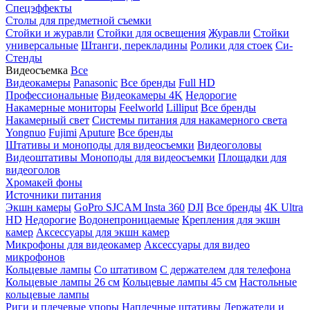
Спецэффекты
Столы для предметной съемки
Стойки и журавли
Стойки для освещения
Журавли
Стойки
универсальные
Штанги, перекладины
Ролики для стоек
Си-
Стенды
Видеосъемка
Все
Видеокамеры
Panasonic
Все бренды
Full HD
Профессиональные
Видеокамеры 4K
Недорогие
Накамерные мониторы
Feelworld
Lilliput
Все бренды
Накамерный свет
Системы питания для накамерного света
Yongnuo
Fujimi
Aputure
Все бренды
Штативы и моноподы для видеосъемки
Видеоголовы
Видеоштативы
Моноподы для видеосъемки
Площадки для
видеоголов
Хромакей фоны
Источники питания
Экшн камеры
GoPro
SJCAM
Insta 360
DJI
Все бренды
4K Ultra
HD
Недорогие
Водонепроницаемые
Крепления для экшн
камер
Аксессуары для экшн камер
Микрофоны для видеокамер
Аксессуары для видео
микрофонов
Кольцевые лампы
Со штативом
C держателем для телефона
Кольцевые лампы 26 см
Кольцевые лампы 45 см
Настольные
кольцевые лампы
Риги и плечевые упоры
Наплечные штативы
Держатели и