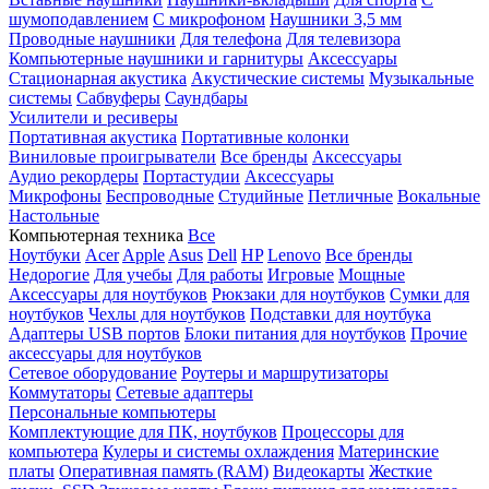
шумоподавлением
С микрофоном
Наушники 3,5 мм
Проводные наушники
Для телефона
Для телевизора
Компьютерные наушники и гарнитуры
Аксессуары
Стационарная акустика
Акустические системы
Музыкальные
системы
Сабвуферы
Саундбары
Усилители и ресиверы
Портативная акустика
Портативные колонки
Виниловые проигрыватели
Все бренды
Аксессуары
Аудио рекордеры
Портастудии
Аксессуары
Микрофоны
Беспроводные
Студийные
Петличные
Вокальные
Настольные
Компьютерная техника
Все
Ноутбуки
Acer
Apple
Asus
Dell
HP
Lenovo
Все бренды
Недорогие
Для учебы
Для работы
Игровые
Мощные
Аксессуары для ноутбуков
Рюкзаки для ноутбуков
Сумки для
ноутбуков
Чехлы для ноутбуков
Подставки для ноутбука
Адаптеры USB портов
Блоки питания для ноутбуков
Прочие
аксессуары для ноутбуков
Сетевое оборудование
Роутеры и маршрутизаторы
Коммутаторы
Сетевые адаптеры
Персональные компьютеры
Комплектующие для ПК, ноутбуков
Процессоры для
компьютера
Кулеры и системы охлаждения
Материнские
платы
Оперативная память (RAM)
Видеокарты
Жесткие