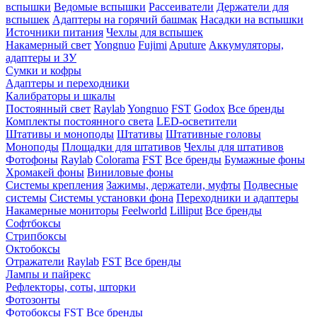
вспышки
Ведомые вспышки
Рассеиватели
Держатели для
вспышек
Адаптеры на горячий башмак
Насадки на вспышки
Источники питания
Чехлы для вспышек
Накамерный свет
Yongnuo
Fujimi
Aputure
Аккумуляторы,
адаптеры и ЗУ
Сумки и кофры
Адаптеры и переходники
Калибраторы и шкалы
Постоянный свет
Raylab
Yongnuo
FST
Godox
Все бренды
Комплекты постоянного света
LED-осветители
Штативы и моноподы
Штативы
Штативные головы
Моноподы
Площадки для штативов
Чехлы для штативов
Фотофоны
Raylab
Colorama
FST
Все бренды
Бумажные фоны
Хромакей фоны
Виниловые фоны
Системы крепления
Зажимы, держатели, муфты
Подвесные
системы
Системы установки фона
Переходники и адаптеры
Накамерные мониторы
Feelworld
Lilliput
Все бренды
Софтбоксы
Стрипбоксы
Октобоксы
Отражатели
Raylab
FST
Все бренды
Лампы и пайрекс
Рефлекторы, соты, шторки
Фотозонты
Фотобоксы
FST
Все бренды