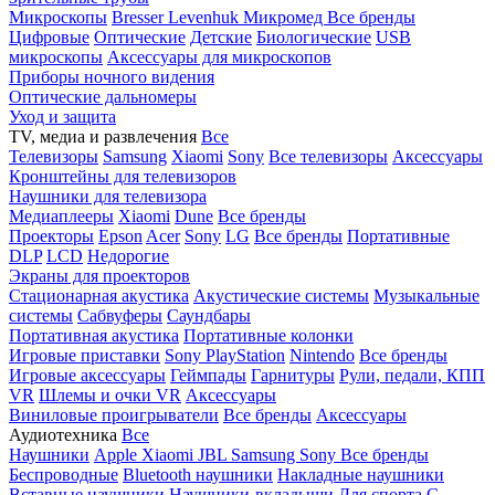
Микроскопы
Bresser
Levenhuk
Микромед
Все бренды
Цифровые
Оптические
Детские
Биологические
USB
микроскопы
Аксессуары для микроскопов
Приборы ночного видения
Оптические дальномеры
Уход и защита
TV, медиа и развлечения
Все
Телевизоры
Samsung
Xiaomi
Sony
Все телевизоры
Аксессуары
Кронштейны для телевизоров
Наушники для телевизора
Медиаплееры
Xiaomi
Dune
Все бренды
Проекторы
Epson
Acer
Sony
LG
Все бренды
Портативные
DLP
LCD
Недорогие
Экраны для проекторов
Стационарная акустика
Акустические системы
Музыкальные
системы
Сабвуферы
Саундбары
Портативная акустика
Портативные колонки
Игровые приставки
Sony PlayStation
Nintendo
Все бренды
Игровые аксессуары
Геймпады
Гарнитуры
Рули, педали, КПП
VR
Шлемы и очки VR
Аксессуары
Виниловые проигрыватели
Все бренды
Аксессуары
Аудиотехника
Все
Наушники
Apple
Xiaomi
JBL
Samsung
Sony
Все бренды
Беспроводные
Bluetooth наушники
Накладные наушники
Вставные наушники
Наушники-вкладыши
Для спорта
С