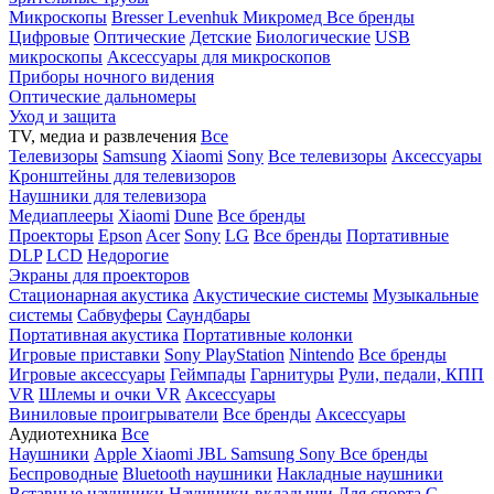
Микроскопы
Bresser
Levenhuk
Микромед
Все бренды
Цифровые
Оптические
Детские
Биологические
USB
микроскопы
Аксессуары для микроскопов
Приборы ночного видения
Оптические дальномеры
Уход и защита
TV, медиа и развлечения
Все
Телевизоры
Samsung
Xiaomi
Sony
Все телевизоры
Аксессуары
Кронштейны для телевизоров
Наушники для телевизора
Медиаплееры
Xiaomi
Dune
Все бренды
Проекторы
Epson
Acer
Sony
LG
Все бренды
Портативные
DLP
LCD
Недорогие
Экраны для проекторов
Стационарная акустика
Акустические системы
Музыкальные
системы
Сабвуферы
Саундбары
Портативная акустика
Портативные колонки
Игровые приставки
Sony PlayStation
Nintendo
Все бренды
Игровые аксессуары
Геймпады
Гарнитуры
Рули, педали, КПП
VR
Шлемы и очки VR
Аксессуары
Виниловые проигрыватели
Все бренды
Аксессуары
Аудиотехника
Все
Наушники
Apple
Xiaomi
JBL
Samsung
Sony
Все бренды
Беспроводные
Bluetooth наушники
Накладные наушники
Вставные наушники
Наушники-вкладыши
Для спорта
С