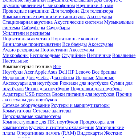
шумоподавлением
С микрофоном
Наушники 3,5 мм
Проводные наушники
Для телефона
Для телевизора
Компьютерные наушники и гарнитуры
Аксессуары
Стационарная акустика
Акустические системы
Музыкальные
системы
Сабвуферы
Саундбары
Усилители и ресиверы
Портативная акустика
Портативные колонки
Виниловые проигрыватели
Все бренды
Аксессуары
Аудио рекордеры
Портастудии
Аксессуары
Микрофоны
Беспроводные
Студийные
Петличные
Вокальные
Настольные
Компьютерная техника
Все
Ноутбуки
Acer
Apple
Asus
Dell
HP
Lenovo
Все бренды
Недорогие
Для учебы
Для работы
Игровые
Мощные
Аксессуары для ноутбуков
Рюкзаки для ноутбуков
Сумки для
ноутбуков
Чехлы для ноутбуков
Подставки для ноутбука
Адаптеры USB портов
Блоки питания для ноутбуков
Прочие
аксессуары для ноутбуков
Сетевое оборудование
Роутеры и маршрутизаторы
Коммутаторы
Сетевые адаптеры
Персональные компьютеры
Комплектующие для ПК, ноутбуков
Процессоры для
компьютера
Кулеры и системы охлаждения
Материнские
платы
Оперативная память (RAM)
Видеокарты
Жесткие