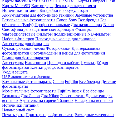
Карты памяти
Карты SD / SDHC / SDXC
Карты Compact Flash
Карты MicroSD
Картридеры
Чехлы для карт памяти
Источники питания
Батарейки и аккумуляторы
Аккумуляторы для фото-видео техники
Зарядные устройства
Беззеркальные фотоаппараты
Canon
Sony
Все бренды
Без
объектива (Body)
Профессиональные
Для начинающих
Nikon
Светофильтры
Защитные светофильтры
Фильтры
ультрафиолетовые
Фильтры поляризационные
ND-фильтры
Наборы фильтров
Переходные кольца для фильтров
Аксессуары для фильтров
Сумки, рюкзаки, чехлы
Фоторюкзаки
Для зеркальных
фотоаппаратов
Фоточемоданы и кейсы для фототехники
Ремни для фотоаппаратов
Аксессуары
Наглазники
Провода и кабели
Пульты ДУ для
фотоаппаратов
Клетки для фотоаппаратов
Уход и защита
USB-накопители и флэшки
Компактные фотоаппараты
Canon
Fujifilm
Все бренды
Детские
фотоаппараты
Моментальные фотоаппараты
Fujifilm Instax
Все бренды
Вспышки
Для Canon
Для Nikon
Рассеиватели
Держатели для
вспышек
Адаптеры на горячий башмак
Насадки на вспышки
Источники питания
Накамерный свет
Печать фото
Принтеры для фотопечати
Расходные материалы