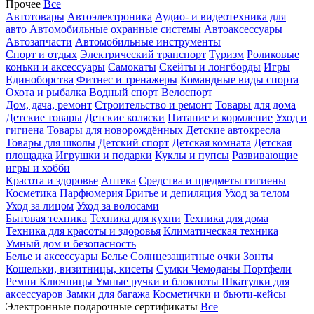
Прочее
Все
Автотовары
Автоэлектроника
Аудио- и видеотехника для
авто
Автомобильные охранные системы
Автоаксессуары
Автозапчасти
Автомобильные инструменты
Спорт и отдых
Электрический транспорт
Туризм
Роликовые
коньки и аксессуары
Самокаты
Скейты и лонгборды
Игры
Единоборства
Фитнес и тренажеры
Командные виды спорта
Охота и рыбалка
Водный спорт
Велоспорт
Дом, дача, ремонт
Строительство и ремонт
Товары для дома
Детские товары
Детские коляски
Питание и кормление
Уход и
гигиена
Товары для новорождённых
Детские автокресла
Товары для школы
Детский спорт
Детская комната
Детская
площадка
Игрушки и подарки
Куклы и пупсы
Развивающие
игры и хобби
Красота и здоровье
Аптека
Средства и предметы гигиены
Косметика
Парфюмерия
Бритье и депиляция
Уход за телом
Уход за лицом
Уход за волосами
Бытовая техника
Техника для кухни
Техника для дома
Техника для красоты и здоровья
Климатическая техника
Умный дом и безопасность
Белье и аксессуары
Белье
Солнцезащитные очки
Зонты
Кошельки, визитницы, кисеты
Сумки
Чемоданы
Портфели
Ремни
Ключницы
Умные ручки и блокноты
Шкатулки для
аксессуаров
Замки для багажа
Косметички и бьюти-кейсы
Электронные подарочные сертификаты
Все