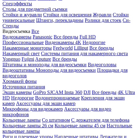
Спецэффекты
Столы для предметной съемки
Стойки и журавли
Стойки для освещения
Журавли
Стойки
универсальные
Штанги, перекладины
Ролики для стоек
Си-
Стенды
Видеосъемка
Все
Видеокамеры
Panasonic
Все бренды
Full HD
Профессиональные
Видеокамеры 4K
Недорогие
Накамерные мониторы
Feelworld
Lilliput
Все бренды
Накамерный свет
Системы питания для накамерного света
Yongnuo
Fujimi
Aputure
Все бренды
Штативы и моноподы для видеосъемки
Видеоголовы
Видеоштативы
Моноподы для видеосъемки
Площадки для
видеоголов
Хромакей фоны
Источники питания
Экшн камеры
GoPro
SJCAM
Insta 360
DJI
Все бренды
4K Ultra
HD
Недорогие
Водонепроницаемые
Крепления для экшн
камер
Аксессуары для экшн камер
Микрофоны для видеокамер
Аксессуары для видео
микрофонов
Кольцевые лампы
Со штативом
C держателем для телефона
Кольцевые лампы 26 см
Кольцевые лампы 45 см
Настольные
кольцевые лампы
Риги и плечевые упоры
Наплечные штативы
Держатели и