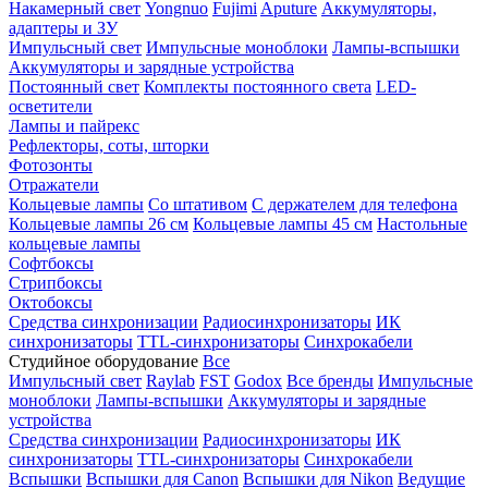
Накамерный свет
Yongnuo
Fujimi
Aputure
Аккумуляторы,
адаптеры и ЗУ
Импульсный свет
Импульсные моноблоки
Лампы-вспышки
Аккумуляторы и зарядные устройства
Постоянный свет
Комплекты постоянного света
LED-
осветители
Лампы и пайрекс
Рефлекторы, соты, шторки
Фотозонты
Отражатели
Кольцевые лампы
Со штативом
С держателем для телефона
Кольцевые лампы 26 см
Кольцевые лампы 45 см
Настольные
кольцевые лампы
Софтбоксы
Стрипбоксы
Октобоксы
Средства синхронизации
Радиосинхронизаторы
ИК
синхронизаторы
TTL-синхронизаторы
Синхрокабели
Студийное оборудование
Все
Импульсный свет
Raylab
FST
Godox
Все бренды
Импульсные
моноблоки
Лампы-вспышки
Аккумуляторы и зарядные
устройства
Средства синхронизации
Радиосинхронизаторы
ИК
синхронизаторы
TTL-синхронизаторы
Синхрокабели
Вспышки
Вспышки для Canon
Вспышки для Nikon
Ведущие