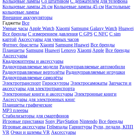
Кольцевые лампы
Со штативом
C держателем для телефона
Кольцевые лампы 26 см
Кольцевые лампы 45 см
Настольные
кольцевые лампы
Внешние аккумуляторы
Гаджеты
Все
Умные часы
Apple Watch
Xiaomi
Samsung Galaxy Watch
Huawei
Все бренды
C измерением давления
C GPS
C NFC
C sim
картой
Аксессуары для умных часов
Фитнес браслеты
Xiaomi
Samsung
Huawei
Все бренды
Планшеты
Samsung
Huawei
Lenovo
Xiaomi
Apple
Все бренды
Аксессуары
Квадрокоптеры и аксессуары
Радиоуправляемые модели
Радиоуправляемые автомобили
Радиоуправляемые вертолёты
Радиоуправляемые игрушки
Радиоуправляемые самолёты
Электротранспорт
Гироскутеры
Электросамокаты
Запчасти и
аксессуары для электротранспорта
Электронные книги и аксессуары
Электронные книги
Аксессуары для электронных книг
Планшеты графические
MP3 плееры
Стабилизаторы для смартфонов
Игровые приставки
Sony PlayStation
Nintendo
Все бренды
Игровые аксессуары
Геймпады
Гарнитуры
Рули, педали, КПП
VR
Очки и шлемы VR
Аксессуары