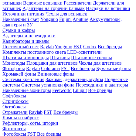
вспышки
Ведомые вспышки
Рассеиватели
Держатели для
вспышек
Адаптеры на горячий башмак
Насадки на вспышки
Источники питания
Чехлы для вспышек
Накамерный свет
Yongnuo
Fujimi
Aputure
Аккумуляторы,
адаптеры и ЗУ
Сумки и кофры
Адаптеры и переходники
Калибраторы и шкалы
Постоянный свет
Raylab
Yongnuo
FST
Godox
Все бренды
Комплекты постоянного света
LED-осветители
Штативы и моноподы
Штативы
Штативные головы
Моноподы
Площадки для штативов
Чехлы для штативов
Фотофоны
Raylab
Colorama
FST
Все бренды
Бумажные фоны
Хромакей фоны
Виниловые фоны
Системы крепления
Зажимы, держатели, муфты
Подвесные
системы
Системы установки фона
Переходники и адаптеры
Накамерные мониторы
Feelworld
Lilliput
Все бренды
Софтбоксы
Стрипбоксы
Октобоксы
Отражатели
Raylab
FST
Все бренды
Лампы и пайрекс
Рефлекторы, соты, шторки
Фотозонты
Фотобоксы
FST
Все бренды