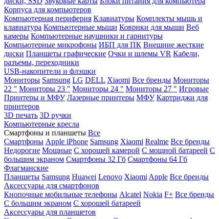
диски, SSD
Звуковые карты
Блоки питания для компьютера
Корпуса для компьютеров
Компьютерная периферия
Клавиатуры
Комплекты мышь и
клавиатура
Компьютерные мыши
Коврики для мыши
Веб
камеры
Компьютерные наушники и гарнитуры
Компьютерные микрофоны
ИБП для ПК
Внешние жесткие
диски
Планшеты графические
Очки и шлемы VR
Кабели,
разъемы, переходники
USB-накопители и флэшки
Мониторы
Samsung
LG
DELL
Xiaomi
Все бренды
Мониторы
22 "
Мониторы 23 "
Мониторы 24 "
Мониторы 27 "
Игровые
Принтеры и МФУ
Лазерные принтеры
МФУ
Картриджи для
принтеров
3D печать
3D ручки
Компьютерные кресла
Смартфоны и планшеты
Все
Смартфоны
Apple iPhone
Samsung
Xiaomi
Realme
Все бренды
Недорогие
Мощные
С хорошей камерой
С мощной батареей
С
большим экраном
Смартфоны 32 Гб
Смартфоны 64 Гб
Флагманские
Планшеты
Samsung
Huawei
Lenovo
Xiaomi
Apple
Все бренды
Аксессуары для смартфонов
Кнопочные мобильные телефоны
Alcatel
Nokia
F+
Все бренды
С большим экраном
С хорошей батареей
Аксессуары для планшетов