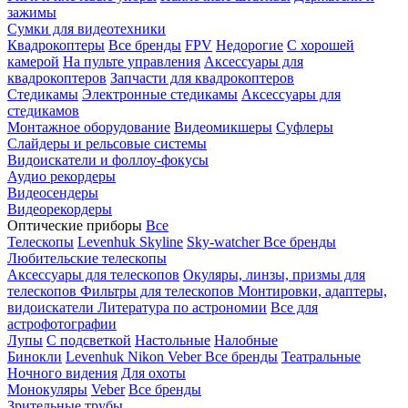
зажимы
Сумки для видеотехники
Квадрокоптеры
Все бренды
FPV
Недорогие
С хорошей
камерой
На пульте управления
Аксессуары для
квадрокоптеров
Запчасти для квадрокоптеров
Стедикамы
Электронные стедикамы
Аксессуары для
стедикамов
Монтажное оборудование
Видеомикшеры
Суфлеры
Слайдеры и рельсовые системы
Видоискатели и фоллоу-фокусы
Аудио рекордеры
Видеосендеры
Видеорекордеры
Оптические приборы
Все
Телескопы
Levenhuk Skyline
Sky-watcher
Все бренды
Любительские телескопы
Аксессуары для телескопов
Окуляры, линзы, призмы для
телескопов
Фильтры для телескопов
Монтировки, адаптеры,
видоискатели
Литература по астрономии
Все для
астрофотографии
Лупы
С подсветкой
Настольные
Налобные
Бинокли
Levenhuk
Nikon
Veber
Все бренды
Театральные
Ночного видения
Для охоты
Монокуляры
Veber
Все бренды
Зрительные трубы