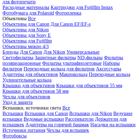
для фотопечати
Расходные материалы
Картриджи для Fujifilm Instax
Фотобумага для Polaroid
Фотопленка
Объективы
Все
Объективы для Canon
Для Canon EF/EF-s
Объективы для Nikon
Объективы для Sony E
Объективы для Fujifilm
Объективы микро 4/3
Бленды
Для Canon
Для Nikon
Универсальные
Светофильтры
Защитные фильтры
ND-фильры
Фильтры
поляризационные
Фильтры ультрафиолетовые
Наборы
фильтров
Переходные кольца для фильтров
Аксессуары
Адаптеры для объективов
Макрокольца
Переходные кольца
Удлинительные кольца
Крышки для объективов
Крышки для объективов 55 мм
Крышки для объективов 58 мм
Чехлы для объективов
Уход и защита
Вспышки, источники света
Все
Вспышки
Вспышки для Canon
Вспышки для Nikon
Ведущие
вспышки
Ведомые вспышки
Рассеиватели
Держатели для
вспышкек
Адаптеры на горячий башмак
Насадки на вспышки
Источники питания
Чехлы для вспышек
Фотобоксы