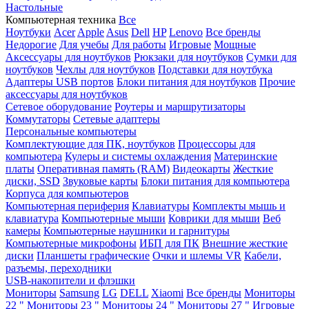
Настольные
Компьютерная техника
Все
Ноутбуки
Acer
Apple
Asus
Dell
HP
Lenovo
Все бренды
Недорогие
Для учебы
Для работы
Игровые
Мощные
Аксессуары для ноутбуков
Рюкзаки для ноутбуков
Сумки для
ноутбуков
Чехлы для ноутбуков
Подставки для ноутбука
Адаптеры USB портов
Блоки питания для ноутбуков
Прочие
аксессуары для ноутбуков
Сетевое оборудование
Роутеры и маршрутизаторы
Коммутаторы
Сетевые адаптеры
Персональные компьютеры
Комплектующие для ПК, ноутбуков
Процессоры для
компьютера
Кулеры и системы охлаждения
Материнские
платы
Оперативная память (RAM)
Видеокарты
Жесткие
диски, SSD
Звуковые карты
Блоки питания для компьютера
Корпуса для компьютеров
Компьютерная периферия
Клавиатуры
Комплекты мышь и
клавиатура
Компьютерные мыши
Коврики для мыши
Веб
камеры
Компьютерные наушники и гарнитуры
Компьютерные микрофоны
ИБП для ПК
Внешние жесткие
диски
Планшеты графические
Очки и шлемы VR
Кабели,
разъемы, переходники
USB-накопители и флэшки
Мониторы
Samsung
LG
DELL
Xiaomi
Все бренды
Мониторы
22 "
Мониторы 23 "
Мониторы 24 "
Мониторы 27 "
Игровые