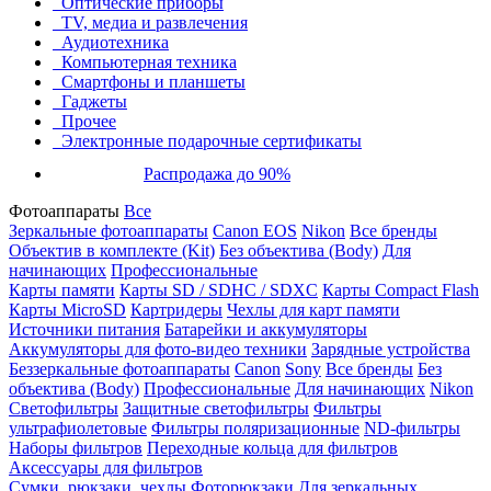
Оптические приборы
TV, медиа и развлечения
Аудиотехника
Компьютерная техника
Смартфоны и планшеты
Гаджеты
Прочее
Электронные подарочные сертификаты
Распродажа до 90%
Фотоаппараты
Все
Зеркальные фотоаппараты
Canon EOS
Nikon
Все бренды
Объектив в комплекте (Kit)
Без объектива (Body)
Для
начинающих
Профессиональные
Карты памяти
Карты SD / SDHC / SDXC
Карты Compact Flash
Карты MicroSD
Картридеры
Чехлы для карт памяти
Источники питания
Батарейки и аккумуляторы
Аккумуляторы для фото-видео техники
Зарядные устройства
Беззеркальные фотоаппараты
Canon
Sony
Все бренды
Без
объектива (Body)
Профессиональные
Для начинающих
Nikon
Светофильтры
Защитные светофильтры
Фильтры
ультрафиолетовые
Фильтры поляризационные
ND-фильтры
Наборы фильтров
Переходные кольца для фильтров
Аксессуары для фильтров
Сумки, рюкзаки, чехлы
Фоторюкзаки
Для зеркальных