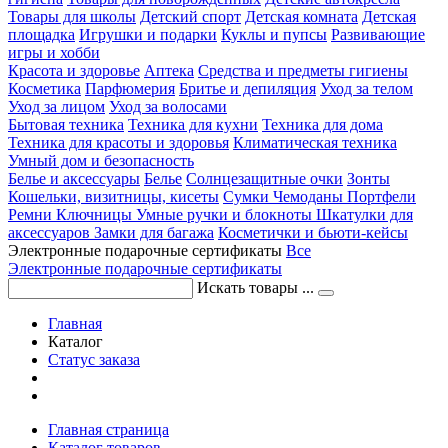
Товары для школы
Детский спорт
Детская комната
Детская
площадка
Игрушки и подарки
Куклы и пупсы
Развивающие
игры и хобби
Красота и здоровье
Аптека
Средства и предметы гигиены
Косметика
Парфюмерия
Бритье и депиляция
Уход за телом
Уход за лицом
Уход за волосами
Бытовая техника
Техника для кухни
Техника для дома
Техника для красоты и здоровья
Климатическая техника
Умный дом и безопасность
Белье и аксессуары
Белье
Солнцезащитные очки
Зонты
Кошельки, визитницы, кисеты
Сумки
Чемоданы
Портфели
Ремни
Ключницы
Умные ручки и блокноты
Шкатулки для
аксессуаров
Замки для багажа
Косметички и бьюти-кейсы
Электронные подарочные сертификаты
Все
Электронные подарочные сертификаты
Искать товары ...
Главная
Каталог
Статус заказа
Главная страница
Каталог товаров