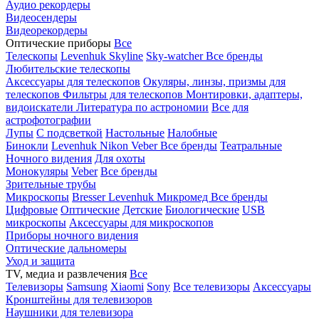
Аудио рекордеры
Видеосендеры
Видеорекордеры
Оптические приборы
Все
Телескопы
Levenhuk Skyline
Sky-watcher
Все бренды
Любительские телескопы
Аксессуары для телескопов
Окуляры, линзы, призмы для
телескопов
Фильтры для телескопов
Монтировки, адаптеры,
видоискатели
Литература по астрономии
Все для
астрофотографии
Лупы
С подсветкой
Настольные
Налобные
Бинокли
Levenhuk
Nikon
Veber
Все бренды
Театральные
Ночного видения
Для охоты
Монокуляры
Veber
Все бренды
Зрительные трубы
Микроскопы
Bresser
Levenhuk
Микромед
Все бренды
Цифровые
Оптические
Детские
Биологические
USB
микроскопы
Аксессуары для микроскопов
Приборы ночного видения
Оптические дальномеры
Уход и защита
TV, медиа и развлечения
Все
Телевизоры
Samsung
Xiaomi
Sony
Все телевизоры
Аксессуары
Кронштейны для телевизоров
Наушники для телевизора