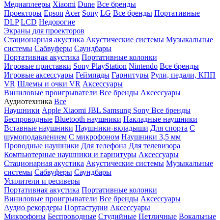
Медиаплееры
Xiaomi
Dune
Все бренды
Проекторы
Epson
Acer
Sony
LG
Все бренды
Портативные
DLP
LCD
Недорогие
Экраны для проекторов
Стационарная акустика
Акустические системы
Музыкальные
системы
Сабвуферы
Саундбары
Портативная акустика
Портативные колонки
Игровые приставки
Sony PlayStation
Nintendo
Все бренды
Игровые аксессуары
Геймпады
Гарнитуры
Рули, педали, КПП
VR
Шлемы и очки VR
Аксессуары
Виниловые проигрыватели
Все бренды
Аксессуары
Аудиотехника
Все
Наушники
Apple
Xiaomi
JBL
Samsung
Sony
Все бренды
Беспроводные
Bluetooth наушники
Накладные наушники
Вставные наушники
Наушники-вкладыши
Для спорта
С
шумоподавлением
С микрофоном
Наушники 3,5 мм
Проводные наушники
Для телефона
Для телевизора
Компьютерные наушники и гарнитуры
Аксессуары
Стационарная акустика
Акустические системы
Музыкальные
системы
Сабвуферы
Саундбары
Усилители и ресиверы
Портативная акустика
Портативные колонки
Виниловые проигрыватели
Все бренды
Аксессуары
Аудио рекордеры
Портастудии
Аксессуары
Микрофоны
Беспроводные
Студийные
Петличные
Вокальные