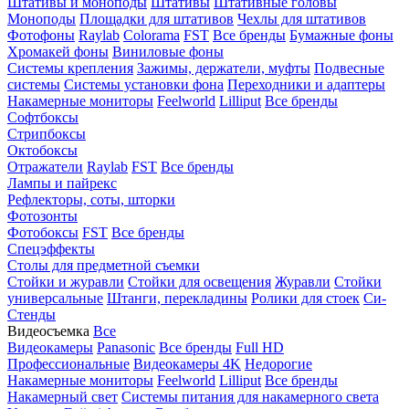
Штативы и моноподы
Штативы
Штативные головы
Моноподы
Площадки для штативов
Чехлы для штативов
Фотофоны
Raylab
Colorama
FST
Все бренды
Бумажные фоны
Хромакей фоны
Виниловые фоны
Системы крепления
Зажимы, держатели, муфты
Подвесные
системы
Системы установки фона
Переходники и адаптеры
Накамерные мониторы
Feelworld
Lilliput
Все бренды
Софтбоксы
Стрипбоксы
Октобоксы
Отражатели
Raylab
FST
Все бренды
Лампы и пайрекс
Рефлекторы, соты, шторки
Фотозонты
Фотобоксы
FST
Все бренды
Спецэффекты
Столы для предметной съемки
Стойки и журавли
Стойки для освещения
Журавли
Стойки
универсальные
Штанги, перекладины
Ролики для стоек
Си-
Стенды
Видеосъемка
Все
Видеокамеры
Panasonic
Все бренды
Full HD
Профессиональные
Видеокамеры 4K
Недорогие
Накамерные мониторы
Feelworld
Lilliput
Все бренды
Накамерный свет
Системы питания для накамерного света