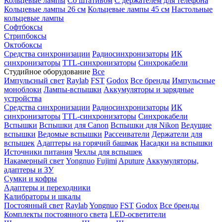
Кольцевые лампы
Со штативом
С держателем для телефона
Кольцевые лампы 26 см
Кольцевые лампы 45 см
Настольные
кольцевые лампы
Софтбоксы
Стрипбоксы
Октобоксы
Средства синхронизации
Радиосинхронизаторы
ИК
синхронизаторы
TTL-синхронизаторы
Синхрокабели
Студийное оборудование
Все
Импульсный свет
Raylab
FST
Godox
Все бренды
Импульсные
моноблоки
Лампы-вспышки
Аккумуляторы и зарядные
устройства
Средства синхронизации
Радиосинхронизаторы
ИК
синхронизаторы
TTL-синхронизаторы
Синхрокабели
Вспышки
Вспышки для Canon
Вспышки для Nikon
Ведущие
вспышки
Ведомые вспышки
Рассеиватели
Держатели для
вспышек
Адаптеры на горячий башмак
Насадки на вспышки
Источники питания
Чехлы для вспышек
Накамерный свет
Yongnuo
Fujimi
Aputure
Аккумуляторы,
адаптеры и ЗУ
Сумки и кофры
Адаптеры и переходники
Калибраторы и шкалы
Постоянный свет
Raylab
Yongnuo
FST
Godox
Все бренды
Комплекты постоянного света
LED-осветители