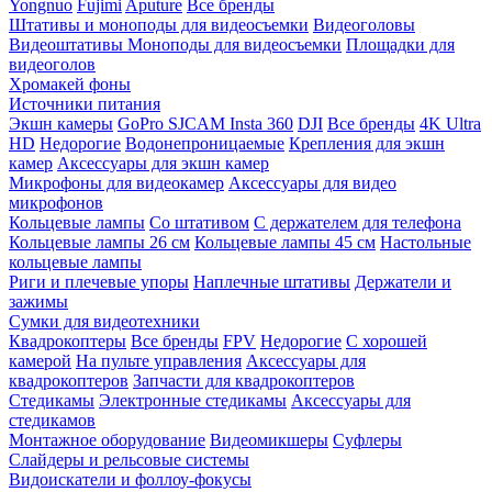
Yongnuo
Fujimi
Aputure
Все бренды
Штативы и моноподы для видеосъемки
Видеоголовы
Видеоштативы
Моноподы для видеосъемки
Площадки для
видеоголов
Хромакей фоны
Источники питания
Экшн камеры
GoPro
SJCAM
Insta 360
DJI
Все бренды
4K Ultra
HD
Недорогие
Водонепроницаемые
Крепления для экшн
камер
Аксессуары для экшн камер
Микрофоны для видеокамер
Аксессуары для видео
микрофонов
Кольцевые лампы
Со штативом
C держателем для телефона
Кольцевые лампы 26 см
Кольцевые лампы 45 см
Настольные
кольцевые лампы
Риги и плечевые упоры
Наплечные штативы
Держатели и
зажимы
Сумки для видеотехники
Квадрокоптеры
Все бренды
FPV
Недорогие
С хорошей
камерой
На пульте управления
Аксессуары для
квадрокоптеров
Запчасти для квадрокоптеров
Стедикамы
Электронные стедикамы
Аксессуары для
стедикамов
Монтажное оборудование
Видеомикшеры
Суфлеры
Слайдеры и рельсовые системы
Видоискатели и фоллоу-фокусы