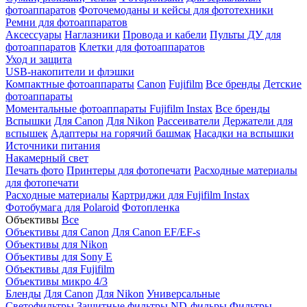
фотоаппаратов
Фоточемоданы и кейсы для фототехники
Ремни для фотоаппаратов
Аксессуары
Наглазники
Провода и кабели
Пульты ДУ для
фотоаппаратов
Клетки для фотоаппаратов
Уход и защита
USB-накопители и флэшки
Компактные фотоаппараты
Canon
Fujifilm
Все бренды
Детские
фотоаппараты
Моментальные фотоаппараты
Fujifilm Instax
Все бренды
Вспышки
Для Canon
Для Nikon
Рассеиватели
Держатели для
вспышек
Адаптеры на горячий башмак
Насадки на вспышки
Источники питания
Накамерный свет
Печать фото
Принтеры для фотопечати
Расходные материалы
для фотопечати
Расходные материалы
Картриджи для Fujifilm Instax
Фотобумага для Polaroid
Фотопленка
Объективы
Все
Объективы для Canon
Для Canon EF/EF-s
Объективы для Nikon
Объективы для Sony E
Объективы для Fujifilm
Объективы микро 4/3
Бленды
Для Canon
Для Nikon
Универсальные
Светофильтры
Защитные фильтры
ND-фильры
Фильтры