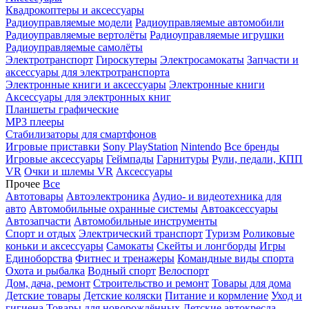
Квадрокоптеры и аксессуары
Радиоуправляемые модели
Радиоуправляемые автомобили
Радиоуправляемые вертолёты
Радиоуправляемые игрушки
Радиоуправляемые самолёты
Электротранспорт
Гироскутеры
Электросамокаты
Запчасти и
аксессуары для электротранспорта
Электронные книги и аксессуары
Электронные книги
Аксессуары для электронных книг
Планшеты графические
MP3 плееры
Стабилизаторы для смартфонов
Игровые приставки
Sony PlayStation
Nintendo
Все бренды
Игровые аксессуары
Геймпады
Гарнитуры
Рули, педали, КПП
VR
Очки и шлемы VR
Аксессуары
Прочее
Все
Автотовары
Автоэлектроника
Аудио- и видеотехника для
авто
Автомобильные охранные системы
Автоаксессуары
Автозапчасти
Автомобильные инструменты
Спорт и отдых
Электрический транспорт
Туризм
Роликовые
коньки и аксессуары
Самокаты
Скейты и лонгборды
Игры
Единоборства
Фитнес и тренажеры
Командные виды спорта
Охота и рыбалка
Водный спорт
Велоспорт
Дом, дача, ремонт
Строительство и ремонт
Товары для дома
Детские товары
Детские коляски
Питание и кормление
Уход и
гигиена
Товары для новорождённых
Детские автокресла