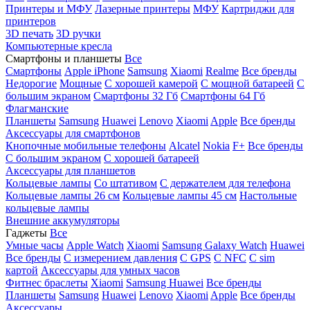
Принтеры и МФУ
Лазерные принтеры
МФУ
Картриджи для
принтеров
3D печать
3D ручки
Компьютерные кресла
Смартфоны и планшеты
Все
Смартфоны
Apple iPhone
Samsung
Xiaomi
Realme
Все бренды
Недорогие
Мощные
С хорошей камерой
С мощной батареей
С
большим экраном
Смартфоны 32 Гб
Смартфоны 64 Гб
Флагманские
Планшеты
Samsung
Huawei
Lenovo
Xiaomi
Apple
Все бренды
Аксессуары для смартфонов
Кнопочные мобильные телефоны
Alcatel
Nokia
F+
Все бренды
С большим экраном
С хорошей батареей
Аксессуары для планшетов
Кольцевые лампы
Со штативом
C держателем для телефона
Кольцевые лампы 26 см
Кольцевые лампы 45 см
Настольные
кольцевые лампы
Внешние аккумуляторы
Гаджеты
Все
Умные часы
Apple Watch
Xiaomi
Samsung Galaxy Watch
Huawei
Все бренды
C измерением давления
C GPS
C NFC
C sim
картой
Аксессуары для умных часов
Фитнес браслеты
Xiaomi
Samsung
Huawei
Все бренды
Планшеты
Samsung
Huawei
Lenovo
Xiaomi
Apple
Все бренды
Аксессуары