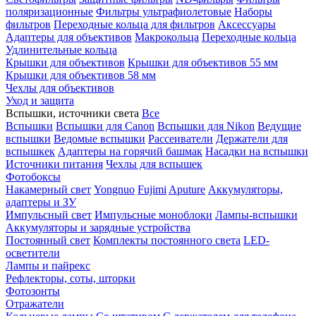
поляризационные
Фильтры ультрафиолетовые
Наборы
фильтров
Переходные кольца для фильтров
Аксессуары
Адаптеры для объективов
Макрокольца
Переходные кольца
Удлинительные кольца
Крышки для объективов
Крышки для объективов 55 мм
Крышки для объективов 58 мм
Чехлы для объективов
Уход и защита
Вспышки, источники света
Все
Вспышки
Вспышки для Canon
Вспышки для Nikon
Ведущие
вспышки
Ведомые вспышки
Рассеиватели
Держатели для
вспышкек
Адаптеры на горячий башмак
Насадки на вспышки
Источники питания
Чехлы для вспышек
Фотобоксы
Накамерный свет
Yongnuo
Fujimi
Aputure
Аккумуляторы,
адаптеры и ЗУ
Импульсный свет
Импульсные моноблоки
Лампы-вспышки
Аккумуляторы и зарядные устройства
Постоянный свет
Комплекты постоянного света
LED-
осветители
Лампы и пайрекс
Рефлекторы, соты, шторки
Фотозонты
Отражатели