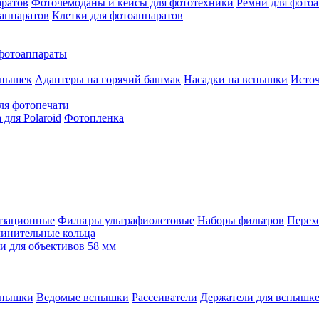
аратов
Фоточемоданы и кейсы для фототехники
Ремни для фото
аппаратов
Клетки для фотоаппаратов
фотоаппараты
спышек
Адаптеры на горячий башмак
Насадки на вспышки
Исто
ля фотопечати
для Polaroid
Фотопленка
изационные
Фильтры ультрафиолетовые
Наборы фильтров
Перех
инительные кольца
 для объективов 58 мм
спышки
Ведомые вспышки
Рассеиватели
Держатели для вспышк