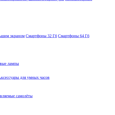
ьшим экраном
Смартфоны 32 Гб
Смартфоны 64 Гб
евые лампы
ксессуары для умных часов
вляемые самолёты