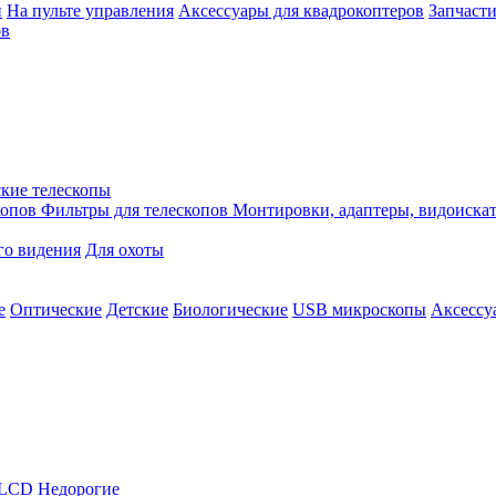
й
На пульте управления
Аксессуары для квадрокоптеров
Запчасти
ов
кие телескопы
копов
Фильтры для телескопов
Монтировки, адаптеры, видоиска
го видения
Для охоты
е
Оптические
Детские
Биологические
USB микроскопы
Аксессу
LCD
Недорогие