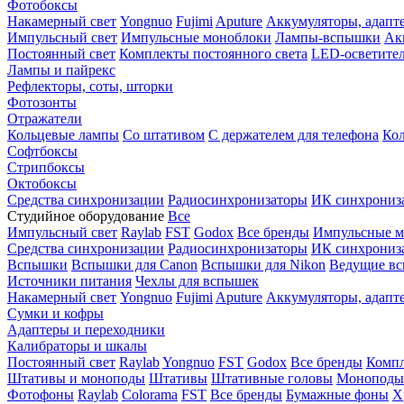
Фотобоксы
Накамерный свет
Yongnuo
Fujimi
Aputure
Аккумуляторы, адапт
Импульсный свет
Импульсные моноблоки
Лампы-вспышки
Ак
Постоянный свет
Комплекты постоянного света
LED-осветите
Лампы и пайрекс
Рефлекторы, соты, шторки
Фотозонты
Отражатели
Кольцевые лампы
Со штативом
С держателем для телефона
Кол
Софтбоксы
Стрипбоксы
Октобоксы
Средства синхронизации
Радиосинхронизаторы
ИК синхрониз
Студийное оборудование
Все
Импульсный свет
Raylab
FST
Godox
Все бренды
Импульсные м
Средства синхронизации
Радиосинхронизаторы
ИК синхрониз
Вспышки
Вспышки для Canon
Вспышки для Nikon
Ведущие в
Источники питания
Чехлы для вспышек
Накамерный свет
Yongnuo
Fujimi
Aputure
Аккумуляторы, адапт
Сумки и кофры
Адаптеры и переходники
Калибраторы и шкалы
Постоянный свет
Raylab
Yongnuo
FST
Godox
Все бренды
Компл
Штативы и моноподы
Штативы
Штативные головы
Моноподы
Фотофоны
Raylab
Colorama
FST
Все бренды
Бумажные фоны
Х