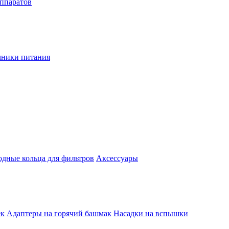
аппаратов
чники питания
одные кольца для фильтров
Аксессуары
ек
Адаптеры на горячий башмак
Насадки на вспышки