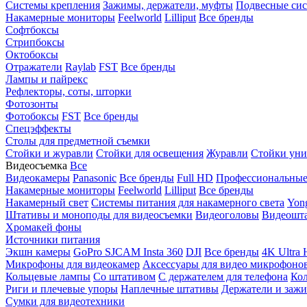
Системы крепления
Зажимы, держатели, муфты
Подвесные си
Накамерные мониторы
Feelworld
Lilliput
Все бренды
Софтбоксы
Стрипбоксы
Октобоксы
Отражатели
Raylab
FST
Все бренды
Лампы и пайрекс
Рефлекторы, соты, шторки
Фотозонты
Фотобоксы
FST
Все бренды
Спецэффекты
Столы для предметной съемки
Стойки и журавли
Стойки для освещения
Журавли
Стойки уни
Видеосъемка
Все
Видеокамеры
Panasonic
Все бренды
Full HD
Профессиональны
Накамерные мониторы
Feelworld
Lilliput
Все бренды
Накамерный свет
Системы питания для накамерного света
Yon
Штативы и моноподы для видеосъемки
Видеоголовы
Видеошт
Хромакей фоны
Источники питания
Экшн камеры
GoPro
SJCAM
Insta 360
DJI
Все бренды
4K Ultra
Микрофоны для видеокамер
Аксессуары для видео микрофоно
Кольцевые лампы
Со штативом
C держателем для телефона
Кол
Риги и плечевые упоры
Наплечные штативы
Держатели и заж
Сумки для видеотехники