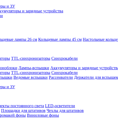
еры и ЗУ
кумуляторы и зарядные устройства
ли
ьцевые лампы 26 см
Кольцевые лампы 45 см
Настольные кольц
аторы
TTL-синхронизаторы
Синхрокабели
оноблоки
Лампы-вспышки
Аккумуляторы и зарядные устройств
аторы
TTL-синхронизаторы
Синхрокабели
спышки
Ведомые вспышки
Рассеиватели
Держатели для вспыше
еры и ЗУ
екты постоянного света
LED-осветители
Площадки для штативов
Чехлы для штативов
ромакей фоны
Виниловые фоны