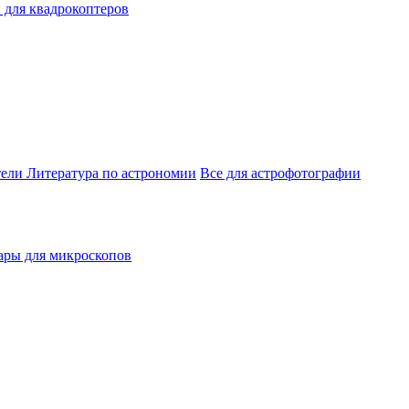
 для квадрокоптеров
тели
Литература по астрономии
Все для астрофотографии
ары для микроскопов