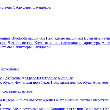
истемы
Сабвуферы
Саундбары
водные
Bluetooth наушники
Накладные наушники
Вставные нау
фона
Для телевизора
Компьютерные наушники и гарнитуры
Аксе
истемы
Сабвуферы
Саундбары
Настольные
е
Для учебы
Для работы
Игровые
Мощные
оутбуков
Чехлы для ноутбуков
Подставки для ноутбука
Адаптеры
ы
Сетевые адаптеры
ра
Кулеры и системы охлаждения
Материнские платы
Оперативн
в
иатура
Компьютерные мыши
Коврики для мыши
Веб камеры
Ко