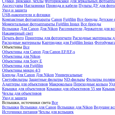
Сумки, рюкзаки, чехлы
Фоторюкзаки
Для зеркальных фотоапп
Аксессуары
Наглазники
Провода и кабели
Пульты ДУ для фото
Уход и защита
USB-накопители и флэшки
Компактные фотоаппараты
Canon
Fujifilm
Все бренды
Детские 
Моментальные фотоаппараты
Fujifilm Instax
Все бренды
Вспышки
Для Canon
Для Nikon
Рассеиватели
Держатели для в
Накамерный свет
Печать фото
Принтеры для фотопечати
Расходные материалы д
Расходные материалы
Картриджи для Fujifilm Instax
Фотобумага 
Объективы
Все
Объективы для Canon
Для Canon EF/EF-s
Объективы для Nikon
Объективы для Sony E
Объективы для Fujifilm
Объективы микро 4/3
Бленды
Для Canon
Для Nikon
Универсальные
Светофильтры
Защитные фильтры
ND-фильры
Фильтры поляр
Адаптеры для объективов
Макрокольца
Переходные кольца
Удл
Крышки для объективов
Крышки для объективов 55 мм
Крышки
Чехлы для объективов
Уход и защита
Вспышки, источники света
Все
Вспышки
Вспышки для Canon
Вспышки для Nikon
Ведущие в
Источники питания
Чехлы для вспышек