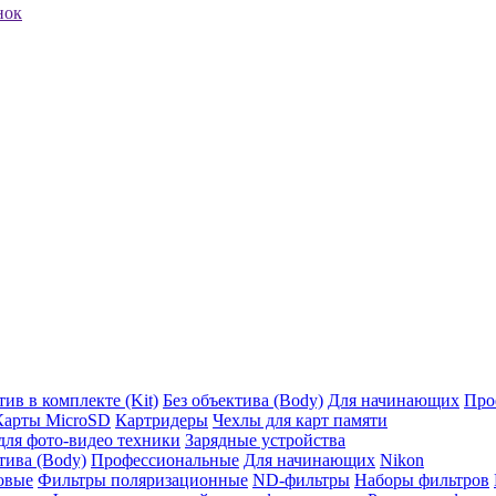
нок
ив в комплекте (Kit)
Без объектива (Body)
Для начинающих
Про
Карты MicroSD
Картридеры
Чехлы для карт памяти
ля фото-видео техники
Зарядные устройства
тива (Body)
Профессиональные
Для начинающих
Nikon
овые
Фильтры поляризационные
ND-фильтры
Наборы фильтров