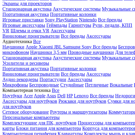
Экраны для проекторов
Стационарная акустика
Акустические системы
Музыкальные с
Портативная акустика
Портативные колонки
Игровые приставки
Sony PlayStation
Nintendo
Все бренды
Игровые аксессуары
Геймпады
Гарнитуры
Рули, педали, КПП
VR
Шлемы и очки VR
Аксессуары
Виниловые проигрыватели
Все бренды
Аксессуары
Аудиотехника
Все
Наушники
Apple
Xiaomi
JBL
Samsung
Sony
Все бренды
Беспро
микрофоном
Наушники 3,5 мм
Проводные наушники
Для теле
Стационарная акустика
Акустические системы
Музыкальные с
Усилители и ресиверы
Портативная акустика
Портативные колонки
Виниловые проигрыватели
Все бренды
Аксессуары
Аудио рекордеры
Портастудии
Аксессуары
Микрофоны
Беспроводные
Студийные
Петличные
Вокальные
Компьютерная техника
Все
Ноутбуки
Acer
Apple
Asus
Dell
HP
Lenovo
Все бренды
Недороги
Аксессуары для ноутбуков
Рюкзаки для ноутбуков
Сумки для н
для ноутбуков
Сетевое оборудование
Роутеры и маршрутизаторы
Коммутатор
Персональные компьютеры
Комплектующие для ПК, ноутбуков
Процессоры для компьюте
карты
Блоки питания для компьютера
Корпуса для компьютеро
Компьютерная периферия
Клавиатуры
Комплекты мышь и клав