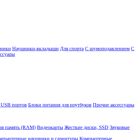
шники
Наушники-вкладыши
Для спорта
С шумоподавлением
С
ссуары
 USB портов
Блоки питания для ноутбуков
Прочие аксессуары
ая память (RAM)
Видеокарты
Жесткие диски, SSD
Звуковые
мпьютерные наушники и гарнитуры
Компьютерные