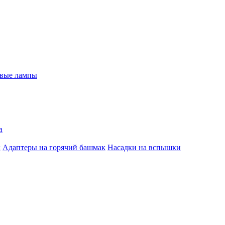
евые лампы
а
к
Адаптеры на горячий башмак
Насадки на вспышки