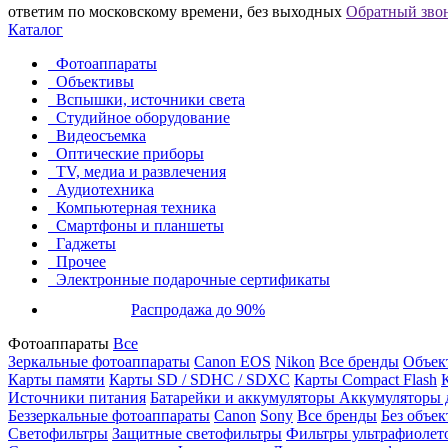
ответим по московскому времени, без выходных
Обратный зво
Каталог
Фотоаппараты
Объективы
Вспышки, источники света
Студийное оборудование
Видеосъемка
Оптические приборы
TV, медиа и развлечения
Аудиотехника
Компьютерная техника
Смартфоны и планшеты
Гаджеты
Прочее
Электронные подарочные сертификаты
Распродажа до 90%
Фотоаппараты
Все
Зеркальные фотоаппараты
Canon EOS
Nikon
Все бренды
Объект
Карты памяти
Карты SD / SDHC / SDXC
Карты Compact Flash
Источники питания
Батарейки и аккумуляторы
Аккумуляторы д
Беззеркальные фотоаппараты
Canon
Sony
Все бренды
Без объек
Светофильтры
Защитные светофильтры
Фильтры ультрафиолет