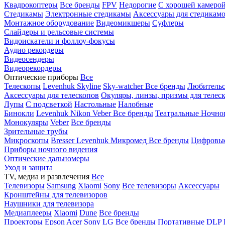
Квадрокоптеры
Все бренды
FPV
Недорогие
С хорошей камеро
Стедикамы
Электронные стедикамы
Аксессуары для стедикам
Монтажное оборудование
Видеомикшеры
Суфлеры
Слайдеры и рельсовые системы
Видоискатели и фоллоу-фокусы
Аудио рекордеры
Видеосендеры
Видеорекордеры
Оптические приборы
Все
Телескопы
Levenhuk Skyline
Sky-watcher
Все бренды
Любительс
Аксессуары для телескопов
Окуляры, линзы, призмы для телес
Лупы
С подсветкой
Настольные
Налобные
Бинокли
Levenhuk
Nikon
Veber
Все бренды
Театральные
Ночно
Монокуляры
Veber
Все бренды
Зрительные трубы
Микроскопы
Bresser
Levenhuk
Микромед
Все бренды
Цифровы
Приборы ночного видения
Оптические дальномеры
Уход и защита
TV, медиа и развлечения
Все
Телевизоры
Samsung
Xiaomi
Sony
Все телевизоры
Аксессуары
Кронштейны для телевизоров
Наушники для телевизора
Медиаплееры
Xiaomi
Dune
Все бренды
Проекторы
Epson
Acer
Sony
LG
Все бренды
Портативные
DLP