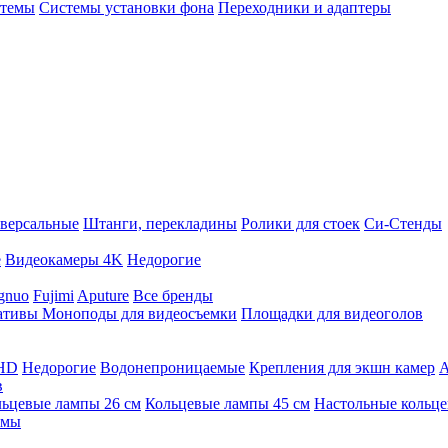
стемы
Системы установки фона
Переходники и адаптеры
версальные
Штанги, перекладины
Ролики для стоек
Си-Стенды
е
Видеокамеры 4K
Недорогие
gnuo
Fujimi
Aputure
Все бренды
ативы
Моноподы для видеосъемки
Площадки для видеоголов
 HD
Недорогие
Водонепроницаемые
Крепления для экшн камер
А
в
ьцевые лампы 26 см
Кольцевые лампы 45 см
Настольные кольц
имы