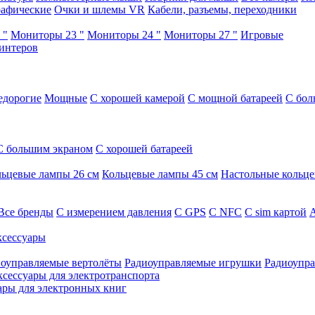
афические
Очки и шлемы VR
Кабели, разъемы, переходники
 "
Мониторы 23 "
Мониторы 24 "
Мониторы 27 "
Игровые
интеров
едорогие
Мощные
С хорошей камерой
С мощной батареей
С бол
С большим экраном
С хорошей батареей
ьцевые лампы 26 см
Кольцевые лампы 45 см
Настольные кольц
Все бренды
C измерением давления
C GPS
C NFC
C sim картой
А
сессуары
оуправляемые вертолёты
Радиоуправляемые игрушки
Радиоупра
ксессуары для электротранспорта
ары для электронных книг