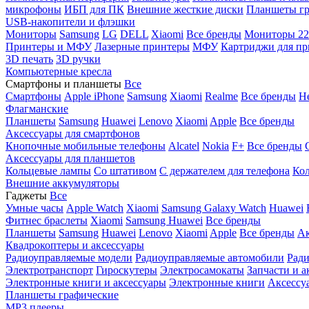
микрофоны
ИБП для ПК
Внешние жесткие диски
Планшеты гр
USB-накопители и флэшки
Мониторы
Samsung
LG
DELL
Xiaomi
Все бренды
Мониторы 22
Принтеры и МФУ
Лазерные принтеры
МФУ
Картриджи для пр
3D печать
3D ручки
Компьютерные кресла
Смартфоны и планшеты
Все
Смартфоны
Apple iPhone
Samsung
Xiaomi
Realme
Все бренды
Н
Флагманские
Планшеты
Samsung
Huawei
Lenovo
Xiaomi
Apple
Все бренды
Аксессуары для смартфонов
Кнопочные мобильные телефоны
Alcatel
Nokia
F+
Все бренды
Аксессуары для планшетов
Кольцевые лампы
Со штативом
C держателем для телефона
Кол
Внешние аккумуляторы
Гаджеты
Все
Умные часы
Apple Watch
Xiaomi
Samsung Galaxy Watch
Huawei
Фитнес браслеты
Xiaomi
Samsung
Huawei
Все бренды
Планшеты
Samsung
Huawei
Lenovo
Xiaomi
Apple
Все бренды
Ак
Квадрокоптеры и аксессуары
Радиоуправляемые модели
Радиоуправляемые автомобили
Ради
Электротранспорт
Гироскутеры
Электросамокаты
Запчасти и а
Электронные книги и аксессуары
Электронные книги
Аксессу
Планшеты графические
MP3 плееры