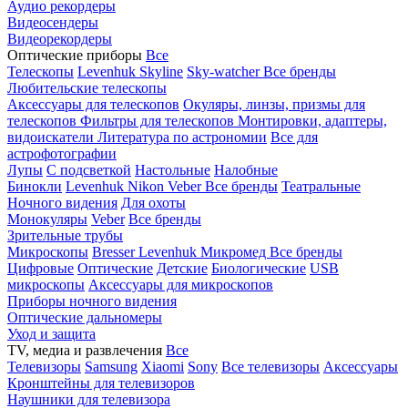
Аудио рекордеры
Видеосендеры
Видеорекордеры
Оптические приборы
Все
Телескопы
Levenhuk Skyline
Sky-watcher
Все бренды
Любительские телескопы
Аксессуары для телескопов
Окуляры, линзы, призмы для
телескопов
Фильтры для телескопов
Монтировки, адаптеры,
видоискатели
Литература по астрономии
Все для
астрофотографии
Лупы
С подсветкой
Настольные
Налобные
Бинокли
Levenhuk
Nikon
Veber
Все бренды
Театральные
Ночного видения
Для охоты
Монокуляры
Veber
Все бренды
Зрительные трубы
Микроскопы
Bresser
Levenhuk
Микромед
Все бренды
Цифровые
Оптические
Детские
Биологические
USB
микроскопы
Аксессуары для микроскопов
Приборы ночного видения
Оптические дальномеры
Уход и защита
TV, медиа и развлечения
Все
Телевизоры
Samsung
Xiaomi
Sony
Все телевизоры
Аксессуары
Кронштейны для телевизоров
Наушники для телевизора