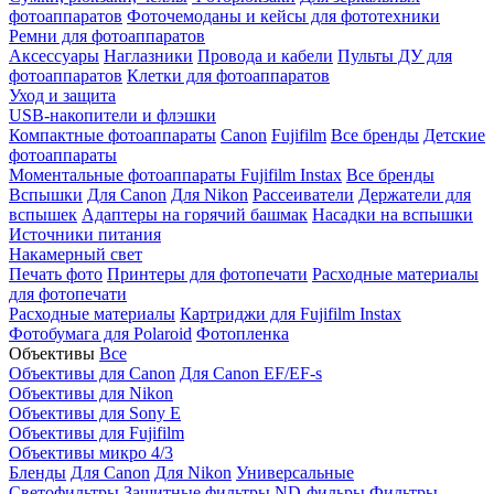
фотоаппаратов
Фоточемоданы и кейсы для фототехники
Ремни для фотоаппаратов
Аксессуары
Наглазники
Провода и кабели
Пульты ДУ для
фотоаппаратов
Клетки для фотоаппаратов
Уход и защита
USB-накопители и флэшки
Компактные фотоаппараты
Canon
Fujifilm
Все бренды
Детские
фотоаппараты
Моментальные фотоаппараты
Fujifilm Instax
Все бренды
Вспышки
Для Canon
Для Nikon
Рассеиватели
Держатели для
вспышек
Адаптеры на горячий башмак
Насадки на вспышки
Источники питания
Накамерный свет
Печать фото
Принтеры для фотопечати
Расходные материалы
для фотопечати
Расходные материалы
Картриджи для Fujifilm Instax
Фотобумага для Polaroid
Фотопленка
Объективы
Все
Объективы для Canon
Для Canon EF/EF-s
Объективы для Nikon
Объективы для Sony E
Объективы для Fujifilm
Объективы микро 4/3
Бленды
Для Canon
Для Nikon
Универсальные
Светофильтры
Защитные фильтры
ND-фильры
Фильтры