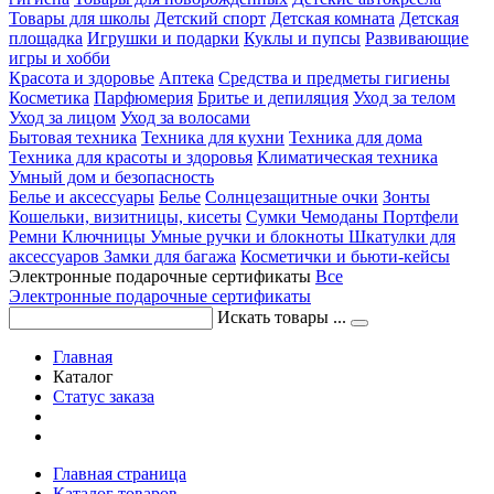
Товары для школы
Детский спорт
Детская комната
Детская
площадка
Игрушки и подарки
Куклы и пупсы
Развивающие
игры и хобби
Красота и здоровье
Аптека
Средства и предметы гигиены
Косметика
Парфюмерия
Бритье и депиляция
Уход за телом
Уход за лицом
Уход за волосами
Бытовая техника
Техника для кухни
Техника для дома
Техника для красоты и здоровья
Климатическая техника
Умный дом и безопасность
Белье и аксессуары
Белье
Солнцезащитные очки
Зонты
Кошельки, визитницы, кисеты
Сумки
Чемоданы
Портфели
Ремни
Ключницы
Умные ручки и блокноты
Шкатулки для
аксессуаров
Замки для багажа
Косметички и бьюти-кейсы
Электронные подарочные сертификаты
Все
Электронные подарочные сертификаты
Искать товары ...
Главная
Каталог
Статус заказа
Главная страница
Каталог товаров