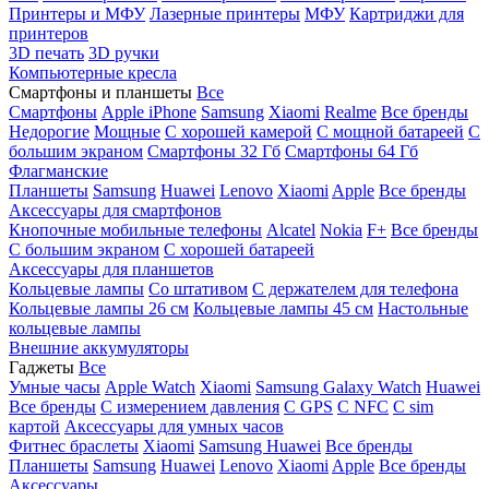
Принтеры и МФУ
Лазерные принтеры
МФУ
Картриджи для
принтеров
3D печать
3D ручки
Компьютерные кресла
Смартфоны и планшеты
Все
Смартфоны
Apple iPhone
Samsung
Xiaomi
Realme
Все бренды
Недорогие
Мощные
С хорошей камерой
С мощной батареей
С
большим экраном
Смартфоны 32 Гб
Смартфоны 64 Гб
Флагманские
Планшеты
Samsung
Huawei
Lenovo
Xiaomi
Apple
Все бренды
Аксессуары для смартфонов
Кнопочные мобильные телефоны
Alcatel
Nokia
F+
Все бренды
С большим экраном
С хорошей батареей
Аксессуары для планшетов
Кольцевые лампы
Со штативом
C держателем для телефона
Кольцевые лампы 26 см
Кольцевые лампы 45 см
Настольные
кольцевые лампы
Внешние аккумуляторы
Гаджеты
Все
Умные часы
Apple Watch
Xiaomi
Samsung Galaxy Watch
Huawei
Все бренды
C измерением давления
C GPS
C NFC
C sim
картой
Аксессуары для умных часов
Фитнес браслеты
Xiaomi
Samsung
Huawei
Все бренды
Планшеты
Samsung
Huawei
Lenovo
Xiaomi
Apple
Все бренды
Аксессуары