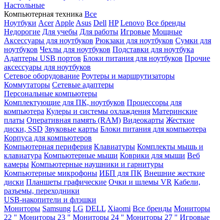
Настольные
Компьютерная техника
Все
Ноутбуки
Acer
Apple
Asus
Dell
HP
Lenovo
Все бренды
Недорогие
Для учебы
Для работы
Игровые
Мощные
Аксессуары для ноутбуков
Рюкзаки для ноутбуков
Сумки для
ноутбуков
Чехлы для ноутбуков
Подставки для ноутбука
Адаптеры USB портов
Блоки питания для ноутбуков
Прочие
аксессуары для ноутбуков
Сетевое оборудование
Роутеры и маршрутизаторы
Коммутаторы
Сетевые адаптеры
Персональные компьютеры
Комплектующие для ПК, ноутбуков
Процессоры для
компьютера
Кулеры и системы охлаждения
Материнские
платы
Оперативная память (RAM)
Видеокарты
Жесткие
диски, SSD
Звуковые карты
Блоки питания для компьютера
Корпуса для компьютеров
Компьютерная периферия
Клавиатуры
Комплекты мышь и
клавиатура
Компьютерные мыши
Коврики для мыши
Веб
камеры
Компьютерные наушники и гарнитуры
Компьютерные микрофоны
ИБП для ПК
Внешние жесткие
диски
Планшеты графические
Очки и шлемы VR
Кабели,
разъемы, переходники
USB-накопители и флэшки
Мониторы
Samsung
LG
DELL
Xiaomi
Все бренды
Мониторы
22 "
Мониторы 23 "
Мониторы 24 "
Мониторы 27 "
Игровые