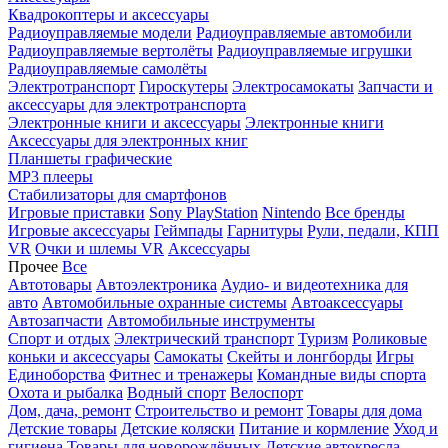
Квадрокоптеры и аксессуары
Радиоуправляемые модели
Радиоуправляемые автомобили
Радиоуправляемые вертолёты
Радиоуправляемые игрушки
Радиоуправляемые самолёты
Электротранспорт
Гироскутеры
Электросамокаты
Запчасти и
аксессуары для электротранспорта
Электронные книги и аксессуары
Электронные книги
Аксессуары для электронных книг
Планшеты графические
MP3 плееры
Стабилизаторы для смартфонов
Игровые приставки
Sony PlayStation
Nintendo
Все бренды
Игровые аксессуары
Геймпады
Гарнитуры
Рули, педали, КПП
VR
Очки и шлемы VR
Аксессуары
Прочее
Все
Автотовары
Автоэлектроника
Аудио- и видеотехника для
авто
Автомобильные охранные системы
Автоаксессуары
Автозапчасти
Автомобильные инструменты
Спорт и отдых
Электрический транспорт
Туризм
Роликовые
коньки и аксессуары
Самокаты
Скейты и лонгборды
Игры
Единоборства
Фитнес и тренажеры
Командные виды спорта
Охота и рыбалка
Водный спорт
Велоспорт
Дом, дача, ремонт
Строительство и ремонт
Товары для дома
Детские товары
Детские коляски
Питание и кормление
Уход и
гигиена
Товары для новорождённых
Детские автокресла