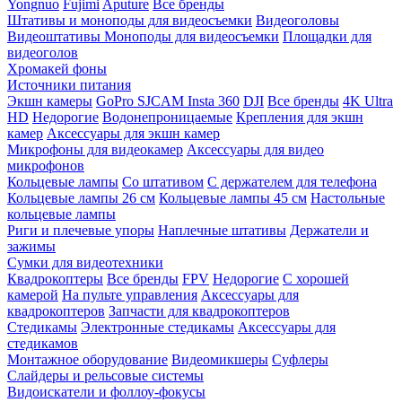
Yongnuo
Fujimi
Aputure
Все бренды
Штативы и моноподы для видеосъемки
Видеоголовы
Видеоштативы
Моноподы для видеосъемки
Площадки для
видеоголов
Хромакей фоны
Источники питания
Экшн камеры
GoPro
SJCAM
Insta 360
DJI
Все бренды
4K Ultra
HD
Недорогие
Водонепроницаемые
Крепления для экшн
камер
Аксессуары для экшн камер
Микрофоны для видеокамер
Аксессуары для видео
микрофонов
Кольцевые лампы
Со штативом
C держателем для телефона
Кольцевые лампы 26 см
Кольцевые лампы 45 см
Настольные
кольцевые лампы
Риги и плечевые упоры
Наплечные штативы
Держатели и
зажимы
Сумки для видеотехники
Квадрокоптеры
Все бренды
FPV
Недорогие
С хорошей
камерой
На пульте управления
Аксессуары для
квадрокоптеров
Запчасти для квадрокоптеров
Стедикамы
Электронные стедикамы
Аксессуары для
стедикамов
Монтажное оборудование
Видеомикшеры
Суфлеры
Слайдеры и рельсовые системы
Видоискатели и фоллоу-фокусы