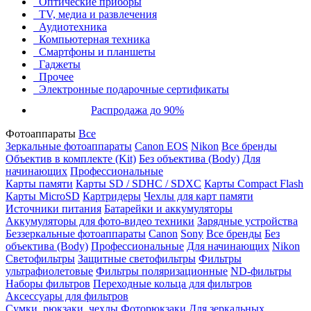
Оптические приборы
TV, медиа и развлечения
Аудиотехника
Компьютерная техника
Смартфоны и планшеты
Гаджеты
Прочее
Электронные подарочные сертификаты
Распродажа до 90%
Фотоаппараты
Все
Зеркальные фотоаппараты
Canon EOS
Nikon
Все бренды
Объектив в комплекте (Kit)
Без объектива (Body)
Для
начинающих
Профессиональные
Карты памяти
Карты SD / SDHC / SDXC
Карты Compact Flash
Карты MicroSD
Картридеры
Чехлы для карт памяти
Источники питания
Батарейки и аккумуляторы
Аккумуляторы для фото-видео техники
Зарядные устройства
Беззеркальные фотоаппараты
Canon
Sony
Все бренды
Без
объектива (Body)
Профессиональные
Для начинающих
Nikon
Светофильтры
Защитные светофильтры
Фильтры
ультрафиолетовые
Фильтры поляризационные
ND-фильтры
Наборы фильтров
Переходные кольца для фильтров
Аксессуары для фильтров
Сумки, рюкзаки, чехлы
Фоторюкзаки
Для зеркальных