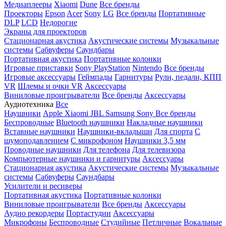
Медиаплееры
Xiaomi
Dune
Все бренды
Проекторы
Epson
Acer
Sony
LG
Все бренды
Портативные
DLP
LCD
Недорогие
Экраны для проекторов
Стационарная акустика
Акустические системы
Музыкальные
системы
Сабвуферы
Саундбары
Портативная акустика
Портативные колонки
Игровые приставки
Sony PlayStation
Nintendo
Все бренды
Игровые аксессуары
Геймпады
Гарнитуры
Рули, педали, КПП
VR
Шлемы и очки VR
Аксессуары
Виниловые проигрыватели
Все бренды
Аксессуары
Аудиотехника
Все
Наушники
Apple
Xiaomi
JBL
Samsung
Sony
Все бренды
Беспроводные
Bluetooth наушники
Накладные наушники
Вставные наушники
Наушники-вкладыши
Для спорта
С
шумоподавлением
С микрофоном
Наушники 3,5 мм
Проводные наушники
Для телефона
Для телевизора
Компьютерные наушники и гарнитуры
Аксессуары
Стационарная акустика
Акустические системы
Музыкальные
системы
Сабвуферы
Саундбары
Усилители и ресиверы
Портативная акустика
Портативные колонки
Виниловые проигрыватели
Все бренды
Аксессуары
Аудио рекордеры
Портастудии
Аксессуары
Микрофоны
Беспроводные
Студийные
Петличные
Вокальные