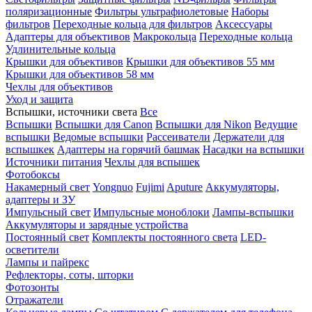
поляризационные
Фильтры ультрафиолетовые
Наборы
фильтров
Переходные кольца для фильтров
Аксессуары
Адаптеры для объективов
Макрокольца
Переходные кольца
Удлинительные кольца
Крышки для объективов
Крышки для объективов 55 мм
Крышки для объективов 58 мм
Чехлы для объективов
Уход и защита
Вспышки, источники света
Все
Вспышки
Вспышки для Canon
Вспышки для Nikon
Ведущие
вспышки
Ведомые вспышки
Рассеиватели
Держатели для
вспышкек
Адаптеры на горячий башмак
Насадки на вспышки
Источники питания
Чехлы для вспышек
Фотобоксы
Накамерный свет
Yongnuo
Fujimi
Aputure
Аккумуляторы,
адаптеры и ЗУ
Импульсный свет
Импульсные моноблоки
Лампы-вспышки
Аккумуляторы и зарядные устройства
Постоянный свет
Комплекты постоянного света
LED-
осветители
Лампы и пайрекс
Рефлекторы, соты, шторки
Фотозонты
Отражатели