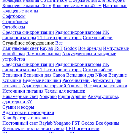
Кольцевые лампы
Со штативом
С держателем для телефона
Кольцевые лампы 26 см
Кольцевые лампы 45 см
Настольные
кольцевые лампы
Софтбоксы
Стрипбоксы
Октобоксы
Средства синхронизации
Радиосинхронизаторы
ИК
синхронизаторы
TTL-синхронизаторы
Синхрокабели
Студийное оборудование
Все
Импульсный свет
Raylab
FST
Godox
Все бренды
Импульсные
моноблоки
Лампы-вспышки
Аккумуляторы и зарядные
устройства
Средства синхронизации
Радиосинхронизаторы
ИК
синхронизаторы
TTL-синхронизаторы
Синхрокабели
Вспышки
Вспышки для Canon
Вспышки для Nikon
Ведущие
вспышки
Ведомые вспышки
Рассеиватели
Держатели для
вспышек
Адаптеры на горячий башмак
Насадки на вспышки
Источники питания
Чехлы для вспышек
Накамерный свет
Yongnuo
Fujimi
Aputure
Аккумуляторы,
адаптеры и ЗУ
Сумки и кофры
Адаптеры и переходники
Калибраторы и шкалы
Постоянный свет
Raylab
Yongnuo
FST
Godox
Все бренды
Комплекты постоянного света
LED-осветители