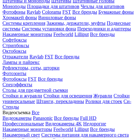
Штативы и моноподы
Штативы
Штативные головы
Моноподы
Площадки для штативов
Чехлы для штативов
Фотофоны
Raylab
Colorama
FST
Все бренды
Бумажные фоны
Хромакей фоны
Виниловые фоны
Системы крепления
Зажимы, держатели, муфты
Подвесные
системы
Системы установки фона
Переходники и адаптеры
Накамерные мониторы
Feelworld
Lilliput
Все бренды
Софтбоксы
Стрипбоксы
Октобоксы
Отражатели
Raylab
FST
Все бренды
Лампы и пайрекс
Рефлекторы, соты, шторки
Фотозонты
Фотобоксы
FST
Все бренды
Спецэффекты
Столы для предметной съемки
Стойки и журавли
Стойки для освещения
Журавли
Стойки
универсальные
Штанги, перекладины
Ролики для стоек
Си-
Стенды
Видеосъемка
Все
Видеокамеры
Panasonic
Все бренды
Full HD
Профессиональные
Видеокамеры 4K
Недорогие
Накамерные мониторы
Feelworld
Lilliput
Все бренды
Накамерный свет
Системы питания для накамерного света