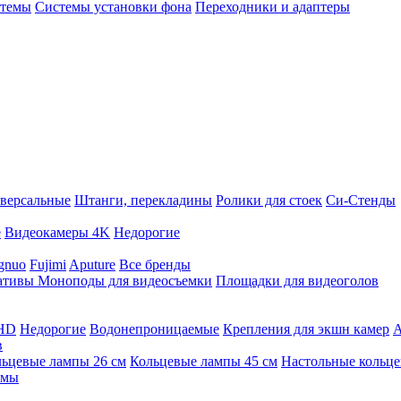
стемы
Системы установки фона
Переходники и адаптеры
версальные
Штанги, перекладины
Ролики для стоек
Си-Стенды
е
Видеокамеры 4K
Недорогие
gnuo
Fujimi
Aputure
Все бренды
ативы
Моноподы для видеосъемки
Площадки для видеоголов
 HD
Недорогие
Водонепроницаемые
Крепления для экшн камер
А
в
ьцевые лампы 26 см
Кольцевые лампы 45 см
Настольные кольц
имы