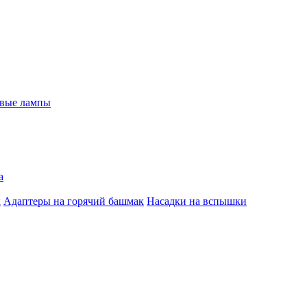
евые лампы
а
к
Адаптеры на горячий башмак
Насадки на вспышки