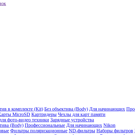
нок
ив в комплекте (Kit)
Без объектива (Body)
Для начинающих
Про
Карты MicroSD
Картридеры
Чехлы для карт памяти
ля фото-видео техники
Зарядные устройства
тива (Body)
Профессиональные
Для начинающих
Nikon
овые
Фильтры поляризационные
ND-фильтры
Наборы фильтров