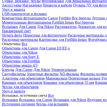
Сумки, рюкзаки, чехлы
Фоторюкзаки
Для зеркальных фотоапп
Аксессуары
Наглазники
Провода и кабели
Пульты ДУ для фото
Уход и защита
USB-накопители и флэшки
Компактные фотоаппараты
Canon
Fujifilm
Все бренды
Детские 
Моментальные фотоаппараты
Fujifilm Instax
Все бренды
Вспышки
Для Canon
Для Nikon
Рассеиватели
Держатели для в
Накамерный свет
Печать фото
Принтеры для фотопечати
Расходные материалы д
Расходные материалы
Картриджи для Fujifilm Instax
Фотобумага 
Объективы
Все
Объективы для Canon
Для Canon EF/EF-s
Объективы для Nikon
Объективы для Sony E
Объективы для Fujifilm
Объективы микро 4/3
Бленды
Для Canon
Для Nikon
Универсальные
Светофильтры
Защитные фильтры
ND-фильры
Фильтры поляр
Адаптеры для объективов
Макрокольца
Переходные кольца
Удл
Крышки для объективов
Крышки для объективов 55 мм
Крышки
Чехлы для объективов
Уход и защита
Вспышки, источники света
Все
Вспышки
Вспышки для Canon
Вспышки для Nikon
Ведущие в
Источники питания
Чехлы для вспышек