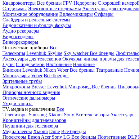
Квадрокоптеры
Все бренды
FPV
Недорогие
С хорошей камеро
Стедикамы
Электронные стедикамы
Аксессуары для стедикам
Монтажное оборудование
Видеомикшеры
Суфлеры
Слайдеры и рельсовые системы
Видоискатели и фоллоу-фокусы
Аудио рекордеры
Видеосендеры
Видеорекордеры
Оптические приборы
Все
Телескопы
Levenhuk Skyline
Sky-watcher
Все бренды
Любительс
Аксессуары для телескопов
Окуляры, линзы, призмы для телес
Лупы
С подсветкой
Настольные
Налобные
Бинокли
Levenhuk
Nikon
Veber
Все бренды
Театральные
Ночно
Монокуляры
Veber
Все бренды
Зрительные трубы
Микроскопы
Bresser
Levenhuk
Микромед
Все бренды
Цифровы
Приборы ночного видения
Оптические дальномеры
Уход и защита
TV, медиа и развлечения
Все
Телевизоры
Samsung
Xiaomi
Sony
Все телевизоры
Аксессуары
Кронштейны для телевизоров
Наушники для телевизора
Медиаплееры
Xiaomi
Dune
Все бренды
Проекторы
Epson
Acer
Sony
LG
Все бренды
Портативные
DLP