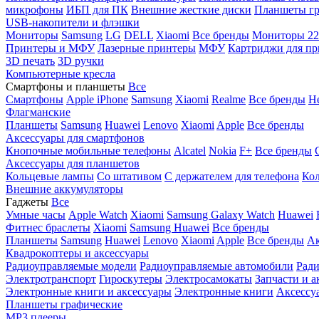
микрофоны
ИБП для ПК
Внешние жесткие диски
Планшеты гр
USB-накопители и флэшки
Мониторы
Samsung
LG
DELL
Xiaomi
Все бренды
Мониторы 22
Принтеры и МФУ
Лазерные принтеры
МФУ
Картриджи для пр
3D печать
3D ручки
Компьютерные кресла
Смартфоны и планшеты
Все
Смартфоны
Apple iPhone
Samsung
Xiaomi
Realme
Все бренды
Н
Флагманские
Планшеты
Samsung
Huawei
Lenovo
Xiaomi
Apple
Все бренды
Аксессуары для смартфонов
Кнопочные мобильные телефоны
Alcatel
Nokia
F+
Все бренды
Аксессуары для планшетов
Кольцевые лампы
Со штативом
C держателем для телефона
Кол
Внешние аккумуляторы
Гаджеты
Все
Умные часы
Apple Watch
Xiaomi
Samsung Galaxy Watch
Huawei
Фитнес браслеты
Xiaomi
Samsung
Huawei
Все бренды
Планшеты
Samsung
Huawei
Lenovo
Xiaomi
Apple
Все бренды
Ак
Квадрокоптеры и аксессуары
Радиоуправляемые модели
Радиоуправляемые автомобили
Ради
Электротранспорт
Гироскутеры
Электросамокаты
Запчасти и а
Электронные книги и аксессуары
Электронные книги
Аксессу
Планшеты графические
MP3 плееры