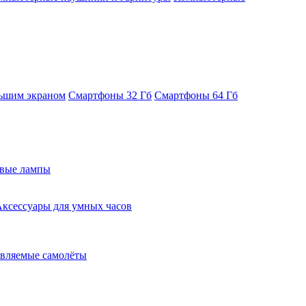
ьшим экраном
Смартфоны 32 Гб
Смартфоны 64 Гб
евые лампы
ксессуары для умных часов
вляемые самолёты