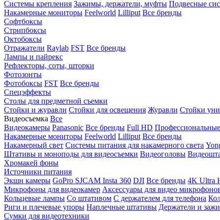
Системы крепления
Зажимы, держатели, муфты
Подвесные си
Накамерные мониторы
Feelworld
Lilliput
Все бренды
Софтбоксы
Стрипбоксы
Октобоксы
Отражатели
Raylab
FST
Все бренды
Лампы и пайрекс
Рефлекторы, соты, шторки
Фотозонты
Фотобоксы
FST
Все бренды
Спецэффекты
Столы для предметной съемки
Стойки и журавли
Стойки для освещения
Журавли
Стойки уни
Видеосъемка
Все
Видеокамеры
Panasonic
Все бренды
Full HD
Профессиональны
Накамерные мониторы
Feelworld
Lilliput
Все бренды
Накамерный свет
Системы питания для накамерного света
Yon
Штативы и моноподы для видеосъемки
Видеоголовы
Видеошт
Хромакей фоны
Источники питания
Экшн камеры
GoPro
SJCAM
Insta 360
DJI
Все бренды
4K Ultra
Микрофоны для видеокамер
Аксессуары для видео микрофоно
Кольцевые лампы
Со штативом
C держателем для телефона
Кол
Риги и плечевые упоры
Наплечные штативы
Держатели и заж
Сумки для видеотехники