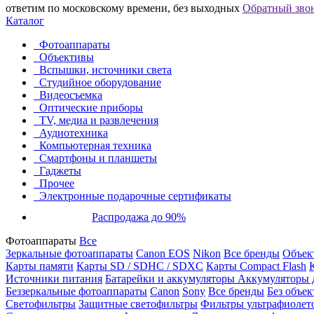
ответим по московскому времени, без выходных
Обратный зво
Каталог
Фотоаппараты
Объективы
Вспышки, источники света
Студийное оборудование
Видеосъемка
Оптические приборы
TV, медиа и развлечения
Аудиотехника
Компьютерная техника
Смартфоны и планшеты
Гаджеты
Прочее
Электронные подарочные сертификаты
Распродажа до 90%
Фотоаппараты
Все
Зеркальные фотоаппараты
Canon EOS
Nikon
Все бренды
Объект
Карты памяти
Карты SD / SDHC / SDXC
Карты Compact Flash
Источники питания
Батарейки и аккумуляторы
Аккумуляторы д
Беззеркальные фотоаппараты
Canon
Sony
Все бренды
Без объек
Светофильтры
Защитные светофильтры
Фильтры ультрафиолет