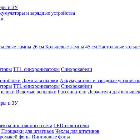
еры и ЗУ
кумуляторы и зарядные устройства
ли
ьцевые лампы 26 см
Кольцевые лампы 45 см
Настольные кольц
аторы
TTL-синхронизаторы
Синхрокабели
оноблоки
Лампы-вспышки
Аккумуляторы и зарядные устройств
аторы
TTL-синхронизаторы
Синхрокабели
спышки
Ведомые вспышки
Рассеиватели
Держатели для вспыше
еры и ЗУ
екты постоянного света
LED-осветители
Площадки для штативов
Чехлы для штативов
ромакей фоны
Виниловые фоны