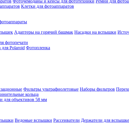
аратов
Фоточемоданы и кейсы для фототехники
Ремни для фото
аппаратов
Клетки для фотоаппаратов
фотоаппараты
спышек
Адаптеры на горячий башмак
Насадки на вспышки
Исто
ля фотопечати
для Polaroid
Фотопленка
изационные
Фильтры ультрафиолетовые
Наборы фильтров
Перех
инительные кольца
 для объективов 58 мм
спышки
Ведомые вспышки
Рассеиватели
Держатели для вспышк