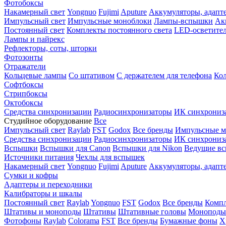
Фотобоксы
Накамерный свет
Yongnuo
Fujimi
Aputure
Аккумуляторы, адапт
Импульсный свет
Импульсные моноблоки
Лампы-вспышки
Ак
Постоянный свет
Комплекты постоянного света
LED-осветите
Лампы и пайрекс
Рефлекторы, соты, шторки
Фотозонты
Отражатели
Кольцевые лампы
Со штативом
С держателем для телефона
Кол
Софтбоксы
Стрипбоксы
Октобоксы
Средства синхронизации
Радиосинхронизаторы
ИК синхрониз
Студийное оборудование
Все
Импульсный свет
Raylab
FST
Godox
Все бренды
Импульсные м
Средства синхронизации
Радиосинхронизаторы
ИК синхрониз
Вспышки
Вспышки для Canon
Вспышки для Nikon
Ведущие в
Источники питания
Чехлы для вспышек
Накамерный свет
Yongnuo
Fujimi
Aputure
Аккумуляторы, адапт
Сумки и кофры
Адаптеры и переходники
Калибраторы и шкалы
Постоянный свет
Raylab
Yongnuo
FST
Godox
Все бренды
Компл
Штативы и моноподы
Штативы
Штативные головы
Моноподы
Фотофоны
Raylab
Colorama
FST
Все бренды
Бумажные фоны
Х