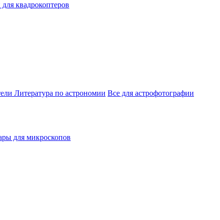
 для квадрокоптеров
тели
Литература по астрономии
Все для астрофотографии
ары для микроскопов