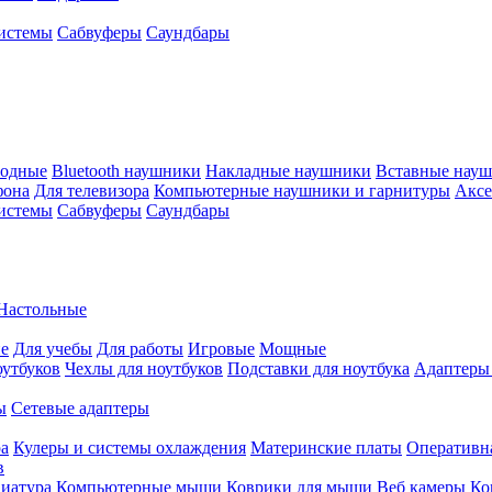
истемы
Сабвуферы
Саундбары
водные
Bluetooth наушники
Накладные наушники
Вставные нау
фона
Для телевизора
Компьютерные наушники и гарнитуры
Аксе
истемы
Сабвуферы
Саундбары
Настольные
е
Для учебы
Для работы
Игровые
Мощные
оутбуков
Чехлы для ноутбуков
Подставки для ноутбука
Адаптеры
ы
Сетевые адаптеры
ра
Кулеры и системы охлаждения
Материнские платы
Оперативн
в
иатура
Компьютерные мыши
Коврики для мыши
Веб камеры
Ко