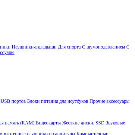
шники
Наушники-вкладыши
Для спорта
С шумоподавлением
С
ссуары
 USB портов
Блоки питания для ноутбуков
Прочие аксессуары
ая память (RAM)
Видеокарты
Жесткие диски, SSD
Звуковые
мпьютерные наушники и гарнитуры
Компьютерные