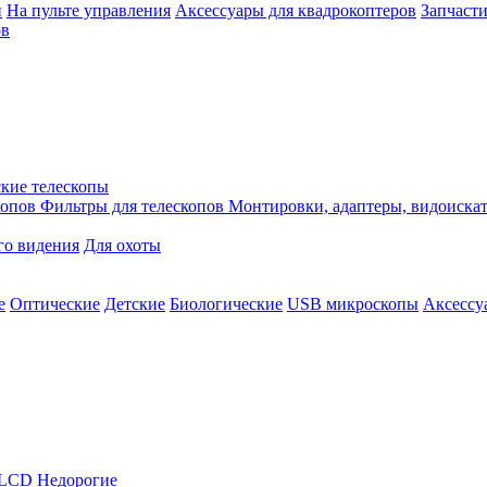
й
На пульте управления
Аксессуары для квадрокоптеров
Запчасти
ов
кие телескопы
копов
Фильтры для телескопов
Монтировки, адаптеры, видоиска
го видения
Для охоты
е
Оптические
Детские
Биологические
USB микроскопы
Аксессу
LCD
Недорогие