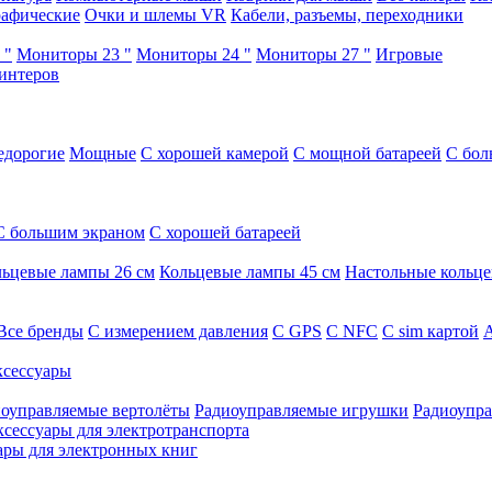
афические
Очки и шлемы VR
Кабели, разъемы, переходники
 "
Мониторы 23 "
Мониторы 24 "
Мониторы 27 "
Игровые
интеров
едорогие
Мощные
С хорошей камерой
С мощной батареей
С бол
С большим экраном
С хорошей батареей
ьцевые лампы 26 см
Кольцевые лампы 45 см
Настольные кольц
Все бренды
C измерением давления
C GPS
C NFC
C sim картой
А
сессуары
оуправляемые вертолёты
Радиоуправляемые игрушки
Радиоупра
ксессуары для электротранспорта
ары для электронных книг