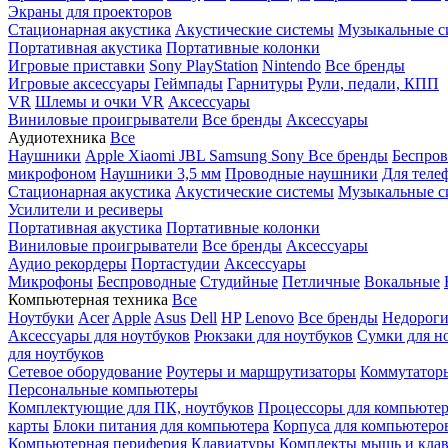
Экраны для проекторов
Стационарная акустика
Акустические системы
Музыкальные с
Портативная акустика
Портативные колонки
Игровые приставки
Sony PlayStation
Nintendo
Все бренды
Игровые аксессуары
Геймпады
Гарнитуры
Рули, педали, КПП
VR
Шлемы и очки VR
Аксессуары
Виниловые проигрыватели
Все бренды
Аксессуары
Аудиотехника
Все
Наушники
Apple
Xiaomi
JBL
Samsung
Sony
Все бренды
Беспро
микрофоном
Наушники 3,5 мм
Проводные наушники
Для теле
Стационарная акустика
Акустические системы
Музыкальные с
Усилители и ресиверы
Портативная акустика
Портативные колонки
Виниловые проигрыватели
Все бренды
Аксессуары
Аудио рекордеры
Портастудии
Аксессуары
Микрофоны
Беспроводные
Студийные
Петличные
Вокальные
Компьютерная техника
Все
Ноутбуки
Acer
Apple
Asus
Dell
HP
Lenovo
Все бренды
Недороги
Аксессуары для ноутбуков
Рюкзаки для ноутбуков
Сумки для н
для ноутбуков
Сетевое оборудование
Роутеры и маршрутизаторы
Коммутатор
Персональные компьютеры
Комплектующие для ПК, ноутбуков
Процессоры для компьюте
карты
Блоки питания для компьютера
Корпуса для компьютеро
Компьютерная периферия
Клавиатуры
Комплекты мышь и клав