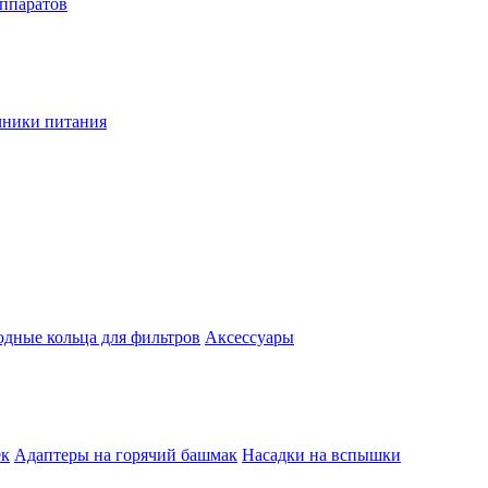
аппаратов
чники питания
одные кольца для фильтров
Аксессуары
ек
Адаптеры на горячий башмак
Насадки на вспышки