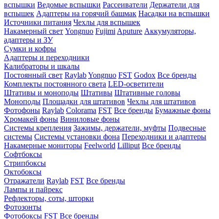
вспышки
Ведомые вспышки
Рассеиватели
Держатели для
вспышек
Адаптеры на горячий башмак
Насадки на вспышки
Источники питания
Чехлы для вспышек
Накамерный свет
Yongnuo
Fujimi
Aputure
Аккумуляторы,
адаптеры и ЗУ
Сумки и кофры
Адаптеры и переходники
Калибраторы и шкалы
Постоянный свет
Raylab
Yongnuo
FST
Godox
Все бренды
Комплекты постоянного света
LED-осветители
Штативы и моноподы
Штативы
Штативные головы
Моноподы
Площадки для штативов
Чехлы для штативов
Фотофоны
Raylab
Colorama
FST
Все бренды
Бумажные фоны
Хромакей фоны
Виниловые фоны
Системы крепления
Зажимы, держатели, муфты
Подвесные
системы
Системы установки фона
Переходники и адаптеры
Накамерные мониторы
Feelworld
Lilliput
Все бренды
Софтбоксы
Стрипбоксы
Октобоксы
Отражатели
Raylab
FST
Все бренды
Лампы и пайрекс
Рефлекторы, соты, шторки
Фотозонты
Фотобоксы
FST
Все бренды