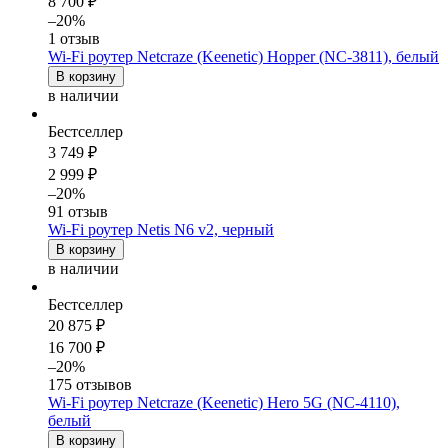
8 700 ₽
–20%
1 отзыв
Wi-Fi роутер Netcraze (Keenetic) Hopper (NC-3811), белый
В корзину
в наличии
Бестселлер
3 749 ₽
2 999 ₽
–20%
91 отзыв
Wi-Fi роутер Netis N6 v2, черный
В корзину
в наличии
Бестселлер
20 875 ₽
16 700 ₽
–20%
175 отзывов
Wi-Fi роутер Netcraze (Keenetic) Hero 5G (NC-4110),
белый
В корзину