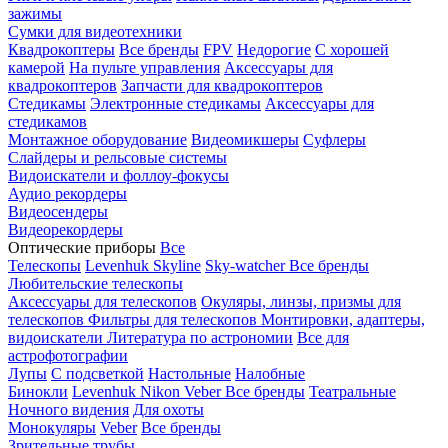
зажимы
Сумки для видеотехники
Квадрокоптеры
Все бренды
FPV
Недорогие
С хорошей
камерой
На пульте управления
Аксессуары для
квадрокоптеров
Запчасти для квадрокоптеров
Стедикамы
Электронные стедикамы
Аксессуары для
стедикамов
Монтажное оборудование
Видеомикшеры
Суфлеры
Слайдеры и рельсовые системы
Видоискатели и фоллоу-фокусы
Аудио рекордеры
Видеосендеры
Видеорекордеры
Оптические приборы
Все
Телескопы
Levenhuk Skyline
Sky-watcher
Все бренды
Любительские телескопы
Аксессуары для телескопов
Окуляры, линзы, призмы для
телескопов
Фильтры для телескопов
Монтировки, адаптеры,
видоискатели
Литература по астрономии
Все для
астрофотографии
Лупы
С подсветкой
Настольные
Налобные
Бинокли
Levenhuk
Nikon
Veber
Все бренды
Театральные
Ночного видения
Для охоты
Монокуляры
Veber
Все бренды
Зрительные трубы