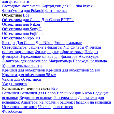
для фотопечати
Расходные материалы
Картриджи для Fujifilm Instax
Фотобумага для Polaroid
Фотопленка
Объективы
Все
Объективы для Canon
Для Canon EF/EF-s
Объективы для Nikon
Объективы для Sony E
Объективы для Fujifilm
Объективы микро 4/3
Бленды
Для Canon
Для Nikon
Универсальные
Светофильтры
Защитные фильтры
ND-фильры
Фильтры
поляризационные
Фильтры ультрафиолетовые
Наборы
фильтров
Переходные кольца для фильтров
Аксессуары
Адаптеры для объективов
Макрокольца
Переходные кольца
Удлинительные кольца
Крышки для объективов
Крышки для объективов 55 мм
Крышки для объективов 58 мм
Чехлы для объективов
Уход и защита
Вспышки, источники света
Все
Вспышки
Вспышки для Canon
Вспышки для Nikon
Ведущие
вспышки
Ведомые вспышки
Рассеиватели
Держатели для
вспышкек
Адаптеры на горячий башмак
Насадки на вспышки
Источники питания
Чехлы для вспышек
Фотобоксы