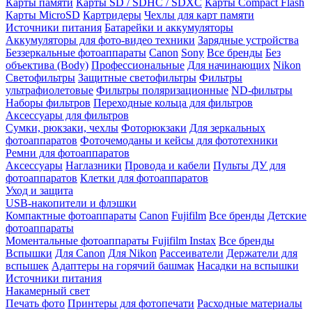
Карты памяти
Карты SD / SDHC / SDXC
Карты Compact Flash
Карты MicroSD
Картридеры
Чехлы для карт памяти
Источники питания
Батарейки и аккумуляторы
Аккумуляторы для фото-видео техники
Зарядные устройства
Беззеркальные фотоаппараты
Canon
Sony
Все бренды
Без
объектива (Body)
Профессиональные
Для начинающих
Nikon
Светофильтры
Защитные светофильтры
Фильтры
ультрафиолетовые
Фильтры поляризационные
ND-фильтры
Наборы фильтров
Переходные кольца для фильтров
Аксессуары для фильтров
Сумки, рюкзаки, чехлы
Фоторюкзаки
Для зеркальных
фотоаппаратов
Фоточемоданы и кейсы для фототехники
Ремни для фотоаппаратов
Аксессуары
Наглазники
Провода и кабели
Пульты ДУ для
фотоаппаратов
Клетки для фотоаппаратов
Уход и защита
USB-накопители и флэшки
Компактные фотоаппараты
Canon
Fujifilm
Все бренды
Детские
фотоаппараты
Моментальные фотоаппараты
Fujifilm Instax
Все бренды
Вспышки
Для Canon
Для Nikon
Рассеиватели
Держатели для
вспышек
Адаптеры на горячий башмак
Насадки на вспышки
Источники питания
Накамерный свет
Печать фото
Принтеры для фотопечати
Расходные материалы