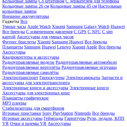
Кольцевые лампы
Со штативом
C держателем для телефона
Кольцевые лампы 26 см
Кольцевые лампы 45 см
Настольные
кольцевые лампы
Внешние аккумуляторы
Гаджеты
Все
Умные часы
Apple Watch
Xiaomi
Samsung Galaxy Watch
Huawei
Все бренды
C измерением давления
C GPS
C NFC
C sim
картой
Аксессуары для умных часов
Фитнес браслеты
Xiaomi
Samsung
Huawei
Все бренды
Планшеты
Samsung
Huawei
Lenovo
Xiaomi
Apple
Все бренды
Аксессуары
Квадрокоптеры и аксессуары
Радиоуправляемые модели
Радиоуправляемые автомобили
Радиоуправляемые вертолёты
Радиоуправляемые игрушки
Радиоуправляемые самолёты
Электротранспорт
Гироскутеры
Электросамокаты
Запчасти и
аксессуары для электротранспорта
Электронные книги и аксессуары
Электронные книги
Аксессуары для электронных книг
Планшеты графические
MP3 плееры
Стабилизаторы для смартфонов
Игровые приставки
Sony PlayStation
Nintendo
Все бренды
Игровые аксессуары
Геймпады
Гарнитуры
Рули, педали, КПП
VR
Очки и шлемы VR
Аксессуары