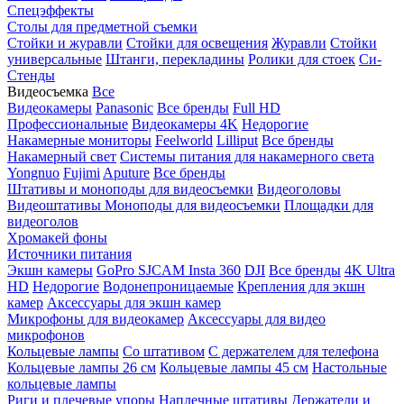
Спецэффекты
Столы для предметной съемки
Стойки и журавли
Стойки для освещения
Журавли
Стойки
универсальные
Штанги, перекладины
Ролики для стоек
Си-
Стенды
Видеосъемка
Все
Видеокамеры
Panasonic
Все бренды
Full HD
Профессиональные
Видеокамеры 4K
Недорогие
Накамерные мониторы
Feelworld
Lilliput
Все бренды
Накамерный свет
Системы питания для накамерного света
Yongnuo
Fujimi
Aputure
Все бренды
Штативы и моноподы для видеосъемки
Видеоголовы
Видеоштативы
Моноподы для видеосъемки
Площадки для
видеоголов
Хромакей фоны
Источники питания
Экшн камеры
GoPro
SJCAM
Insta 360
DJI
Все бренды
4K Ultra
HD
Недорогие
Водонепроницаемые
Крепления для экшн
камер
Аксессуары для экшн камер
Микрофоны для видеокамер
Аксессуары для видео
микрофонов
Кольцевые лампы
Со штативом
C держателем для телефона
Кольцевые лампы 26 см
Кольцевые лампы 45 см
Настольные
кольцевые лампы
Риги и плечевые упоры
Наплечные штативы
Держатели и