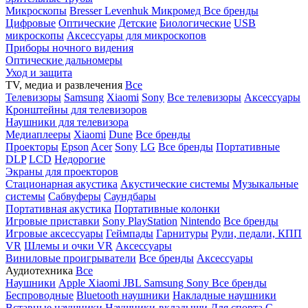
Микроскопы
Bresser
Levenhuk
Микромед
Все бренды
Цифровые
Оптические
Детские
Биологические
USB
микроскопы
Аксессуары для микроскопов
Приборы ночного видения
Оптические дальномеры
Уход и защита
TV, медиа и развлечения
Все
Телевизоры
Samsung
Xiaomi
Sony
Все телевизоры
Аксессуары
Кронштейны для телевизоров
Наушники для телевизора
Медиаплееры
Xiaomi
Dune
Все бренды
Проекторы
Epson
Acer
Sony
LG
Все бренды
Портативные
DLP
LCD
Недорогие
Экраны для проекторов
Стационарная акустика
Акустические системы
Музыкальные
системы
Сабвуферы
Саундбары
Портативная акустика
Портативные колонки
Игровые приставки
Sony PlayStation
Nintendo
Все бренды
Игровые аксессуары
Геймпады
Гарнитуры
Рули, педали, КПП
VR
Шлемы и очки VR
Аксессуары
Виниловые проигрыватели
Все бренды
Аксессуары
Аудиотехника
Все
Наушники
Apple
Xiaomi
JBL
Samsung
Sony
Все бренды
Беспроводные
Bluetooth наушники
Накладные наушники
Вставные наушники
Наушники-вкладыши
Для спорта
С