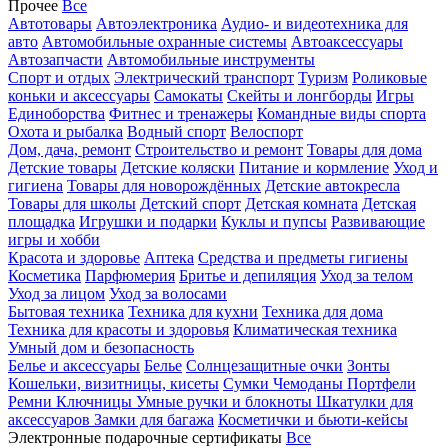
Прочее
Все
Автотовары
Автоэлектроника
Аудио- и видеотехника для
авто
Автомобильные охранные системы
Автоаксессуары
Автозапчасти
Автомобильные инструменты
Спорт и отдых
Электрический транспорт
Туризм
Роликовые
коньки и аксессуары
Самокаты
Скейты и лонгборды
Игры
Единоборства
Фитнес и тренажеры
Командные виды спорта
Охота и рыбалка
Водный спорт
Велоспорт
Дом, дача, ремонт
Строительство и ремонт
Товары для дома
Детские товары
Детские коляски
Питание и кормление
Уход и
гигиена
Товары для новорождённых
Детские автокресла
Товары для школы
Детский спорт
Детская комната
Детская
площадка
Игрушки и подарки
Куклы и пупсы
Развивающие
игры и хобби
Красота и здоровье
Аптека
Средства и предметы гигиены
Косметика
Парфюмерия
Бритье и депиляция
Уход за телом
Уход за лицом
Уход за волосами
Бытовая техника
Техника для кухни
Техника для дома
Техника для красоты и здоровья
Климатическая техника
Умный дом и безопасность
Белье и аксессуары
Белье
Солнцезащитные очки
Зонты
Кошельки, визитницы, кисеты
Сумки
Чемоданы
Портфели
Ремни
Ключницы
Умные ручки и блокноты
Шкатулки для
аксессуаров
Замки для багажа
Косметички и бьюти-кейсы
Электронные подарочные сертификаты
Все