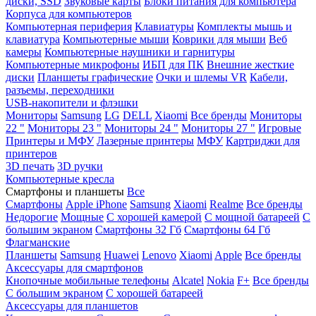
диски, SSD
Звуковые карты
Блоки питания для компьютера
Корпуса для компьютеров
Компьютерная периферия
Клавиатуры
Комплекты мышь и
клавиатура
Компьютерные мыши
Коврики для мыши
Веб
камеры
Компьютерные наушники и гарнитуры
Компьютерные микрофоны
ИБП для ПК
Внешние жесткие
диски
Планшеты графические
Очки и шлемы VR
Кабели,
разъемы, переходники
USB-накопители и флэшки
Мониторы
Samsung
LG
DELL
Xiaomi
Все бренды
Мониторы
22 "
Мониторы 23 "
Мониторы 24 "
Мониторы 27 "
Игровые
Принтеры и МФУ
Лазерные принтеры
МФУ
Картриджи для
принтеров
3D печать
3D ручки
Компьютерные кресла
Смартфоны и планшеты
Все
Смартфоны
Apple iPhone
Samsung
Xiaomi
Realme
Все бренды
Недорогие
Мощные
С хорошей камерой
С мощной батареей
С
большим экраном
Смартфоны 32 Гб
Смартфоны 64 Гб
Флагманские
Планшеты
Samsung
Huawei
Lenovo
Xiaomi
Apple
Все бренды
Аксессуары для смартфонов
Кнопочные мобильные телефоны
Alcatel
Nokia
F+
Все бренды
С большим экраном
С хорошей батареей
Аксессуары для планшетов