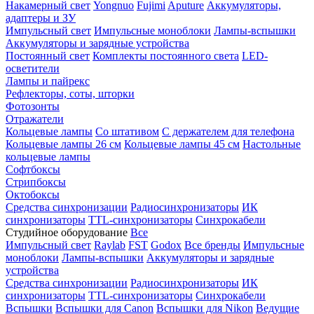
Накамерный свет
Yongnuo
Fujimi
Aputure
Аккумуляторы,
адаптеры и ЗУ
Импульсный свет
Импульсные моноблоки
Лампы-вспышки
Аккумуляторы и зарядные устройства
Постоянный свет
Комплекты постоянного света
LED-
осветители
Лампы и пайрекс
Рефлекторы, соты, шторки
Фотозонты
Отражатели
Кольцевые лампы
Со штативом
С держателем для телефона
Кольцевые лампы 26 см
Кольцевые лампы 45 см
Настольные
кольцевые лампы
Софтбоксы
Стрипбоксы
Октобоксы
Средства синхронизации
Радиосинхронизаторы
ИК
синхронизаторы
TTL-синхронизаторы
Синхрокабели
Студийное оборудование
Все
Импульсный свет
Raylab
FST
Godox
Все бренды
Импульсные
моноблоки
Лампы-вспышки
Аккумуляторы и зарядные
устройства
Средства синхронизации
Радиосинхронизаторы
ИК
синхронизаторы
TTL-синхронизаторы
Синхрокабели
Вспышки
Вспышки для Canon
Вспышки для Nikon
Ведущие