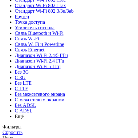
Стандарт Wi-Fi 802.11ax
Стандарт Wi-Fi 802.3/3u/3ab
Роутер
Точка доступа
Усилитель сигнала
Связь Bluetooth и Wi-Fi
Связь Wi-Fi
Связь Wi-Fi и Powerline
Связь Ethernet
Диапазон Wi-Fi 2.4/5 ГГц
Диапазон Wi-Fi 2.4 ГГц
Диапазон Wi-Fi 5 ГГц
Без 3G
С 3G
Без LTE
С LTE
Без межсетевого экрана
С межсетевым экраном
Без ADSL
С ADSL
Ещё
Фильтры
Сбросить
Цена