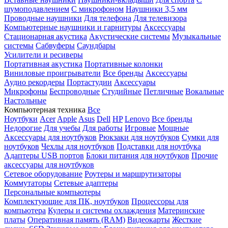
шумоподавлением
С микрофоном
Наушники 3,5 мм
Проводные наушники
Для телефона
Для телевизора
Компьютерные наушники и гарнитуры
Аксессуары
Стационарная акустика
Акустические системы
Музыкальные
системы
Сабвуферы
Саундбары
Усилители и ресиверы
Портативная акустика
Портативные колонки
Виниловые проигрыватели
Все бренды
Аксессуары
Аудио рекордеры
Портастудии
Аксессуары
Микрофоны
Беспроводные
Студийные
Петличные
Вокальные
Настольные
Компьютерная техника
Все
Ноутбуки
Acer
Apple
Asus
Dell
HP
Lenovo
Все бренды
Недорогие
Для учебы
Для работы
Игровые
Мощные
Аксессуары для ноутбуков
Рюкзаки для ноутбуков
Сумки для
ноутбуков
Чехлы для ноутбуков
Подставки для ноутбука
Адаптеры USB портов
Блоки питания для ноутбуков
Прочие
аксессуары для ноутбуков
Сетевое оборудование
Роутеры и маршрутизаторы
Коммутаторы
Сетевые адаптеры
Персональные компьютеры
Комплектующие для ПК, ноутбуков
Процессоры для
компьютера
Кулеры и системы охлаждения
Материнские
платы
Оперативная память (RAM)
Видеокарты
Жесткие