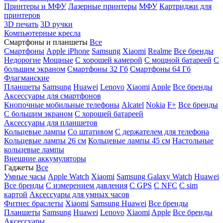
Принтеры и МФУ
Лазерные принтеры
МФУ
Картриджи для
принтеров
3D печать
3D ручки
Компьютерные кресла
Смартфоны и планшеты
Все
Смартфоны
Apple iPhone
Samsung
Xiaomi
Realme
Все бренды
Недорогие
Мощные
С хорошей камерой
С мощной батареей
С
большим экраном
Смартфоны 32 Гб
Смартфоны 64 Гб
Флагманские
Планшеты
Samsung
Huawei
Lenovo
Xiaomi
Apple
Все бренды
Аксессуары для смартфонов
Кнопочные мобильные телефоны
Alcatel
Nokia
F+
Все бренды
С большим экраном
С хорошей батареей
Аксессуары для планшетов
Кольцевые лампы
Со штативом
C держателем для телефона
Кольцевые лампы 26 см
Кольцевые лампы 45 см
Настольные
кольцевые лампы
Внешние аккумуляторы
Гаджеты
Все
Умные часы
Apple Watch
Xiaomi
Samsung Galaxy Watch
Huawei
Все бренды
C измерением давления
C GPS
C NFC
C sim
картой
Аксессуары для умных часов
Фитнес браслеты
Xiaomi
Samsung
Huawei
Все бренды
Планшеты
Samsung
Huawei
Lenovo
Xiaomi
Apple
Все бренды
Аксессуары