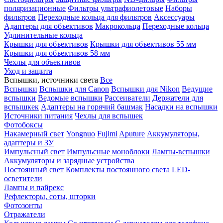
поляризационные
Фильтры ультрафиолетовые
Наборы
фильтров
Переходные кольца для фильтров
Аксессуары
Адаптеры для объективов
Макрокольца
Переходные кольца
Удлинительные кольца
Крышки для объективов
Крышки для объективов 55 мм
Крышки для объективов 58 мм
Чехлы для объективов
Уход и защита
Вспышки, источники света
Все
Вспышки
Вспышки для Canon
Вспышки для Nikon
Ведущие
вспышки
Ведомые вспышки
Рассеиватели
Держатели для
вспышкек
Адаптеры на горячий башмак
Насадки на вспышки
Источники питания
Чехлы для вспышек
Фотобоксы
Накамерный свет
Yongnuo
Fujimi
Aputure
Аккумуляторы,
адаптеры и ЗУ
Импульсный свет
Импульсные моноблоки
Лампы-вспышки
Аккумуляторы и зарядные устройства
Постоянный свет
Комплекты постоянного света
LED-
осветители
Лампы и пайрекс
Рефлекторы, соты, шторки
Фотозонты
Отражатели