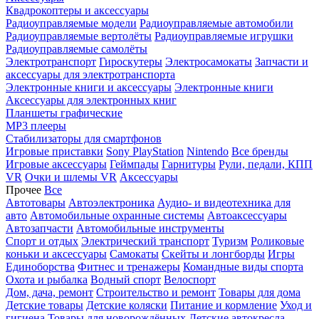
Квадрокоптеры и аксессуары
Радиоуправляемые модели
Радиоуправляемые автомобили
Радиоуправляемые вертолёты
Радиоуправляемые игрушки
Радиоуправляемые самолёты
Электротранспорт
Гироскутеры
Электросамокаты
Запчасти и
аксессуары для электротранспорта
Электронные книги и аксессуары
Электронные книги
Аксессуары для электронных книг
Планшеты графические
MP3 плееры
Стабилизаторы для смартфонов
Игровые приставки
Sony PlayStation
Nintendo
Все бренды
Игровые аксессуары
Геймпады
Гарнитуры
Рули, педали, КПП
VR
Очки и шлемы VR
Аксессуары
Прочее
Все
Автотовары
Автоэлектроника
Аудио- и видеотехника для
авто
Автомобильные охранные системы
Автоаксессуары
Автозапчасти
Автомобильные инструменты
Спорт и отдых
Электрический транспорт
Туризм
Роликовые
коньки и аксессуары
Самокаты
Скейты и лонгборды
Игры
Единоборства
Фитнес и тренажеры
Командные виды спорта
Охота и рыбалка
Водный спорт
Велоспорт
Дом, дача, ремонт
Строительство и ремонт
Товары для дома
Детские товары
Детские коляски
Питание и кормление
Уход и
гигиена
Товары для новорождённых
Детские автокресла