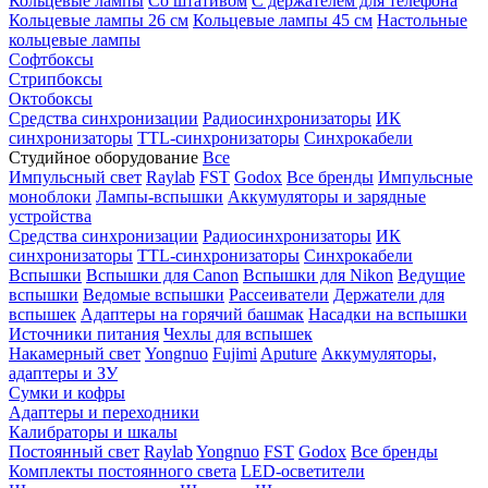
Кольцевые лампы
Со штативом
С держателем для телефона
Кольцевые лампы 26 см
Кольцевые лампы 45 см
Настольные
кольцевые лампы
Софтбоксы
Стрипбоксы
Октобоксы
Средства синхронизации
Радиосинхронизаторы
ИК
синхронизаторы
TTL-синхронизаторы
Синхрокабели
Студийное оборудование
Все
Импульсный свет
Raylab
FST
Godox
Все бренды
Импульсные
моноблоки
Лампы-вспышки
Аккумуляторы и зарядные
устройства
Средства синхронизации
Радиосинхронизаторы
ИК
синхронизаторы
TTL-синхронизаторы
Синхрокабели
Вспышки
Вспышки для Canon
Вспышки для Nikon
Ведущие
вспышки
Ведомые вспышки
Рассеиватели
Держатели для
вспышек
Адаптеры на горячий башмак
Насадки на вспышки
Источники питания
Чехлы для вспышек
Накамерный свет
Yongnuo
Fujimi
Aputure
Аккумуляторы,
адаптеры и ЗУ
Сумки и кофры
Адаптеры и переходники
Калибраторы и шкалы
Постоянный свет
Raylab
Yongnuo
FST
Godox
Все бренды
Комплекты постоянного света
LED-осветители