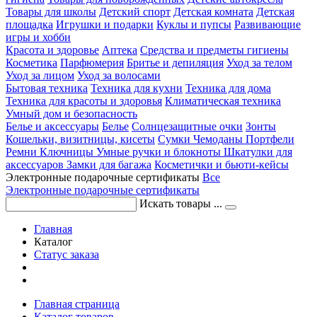
Товары для школы
Детский спорт
Детская комната
Детская
площадка
Игрушки и подарки
Куклы и пупсы
Развивающие
игры и хобби
Красота и здоровье
Аптека
Средства и предметы гигиены
Косметика
Парфюмерия
Бритье и депиляция
Уход за телом
Уход за лицом
Уход за волосами
Бытовая техника
Техника для кухни
Техника для дома
Техника для красоты и здоровья
Климатическая техника
Умный дом и безопасность
Белье и аксессуары
Белье
Солнцезащитные очки
Зонты
Кошельки, визитницы, кисеты
Сумки
Чемоданы
Портфели
Ремни
Ключницы
Умные ручки и блокноты
Шкатулки для
аксессуаров
Замки для багажа
Косметички и бьюти-кейсы
Электронные подарочные сертификаты
Все
Электронные подарочные сертификаты
Искать товары ...
Главная
Каталог
Статус заказа
Главная страница
Каталог товаров