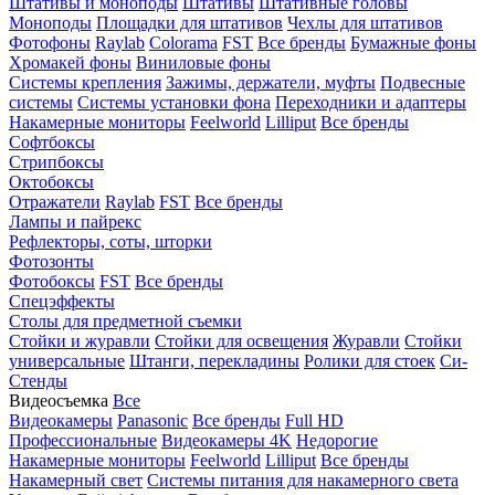
Штативы и моноподы
Штативы
Штативные головы
Моноподы
Площадки для штативов
Чехлы для штативов
Фотофоны
Raylab
Colorama
FST
Все бренды
Бумажные фоны
Хромакей фоны
Виниловые фоны
Системы крепления
Зажимы, держатели, муфты
Подвесные
системы
Системы установки фона
Переходники и адаптеры
Накамерные мониторы
Feelworld
Lilliput
Все бренды
Софтбоксы
Стрипбоксы
Октобоксы
Отражатели
Raylab
FST
Все бренды
Лампы и пайрекс
Рефлекторы, соты, шторки
Фотозонты
Фотобоксы
FST
Все бренды
Спецэффекты
Столы для предметной съемки
Стойки и журавли
Стойки для освещения
Журавли
Стойки
универсальные
Штанги, перекладины
Ролики для стоек
Си-
Стенды
Видеосъемка
Все
Видеокамеры
Panasonic
Все бренды
Full HD
Профессиональные
Видеокамеры 4K
Недорогие
Накамерные мониторы
Feelworld
Lilliput
Все бренды
Накамерный свет
Системы питания для накамерного света