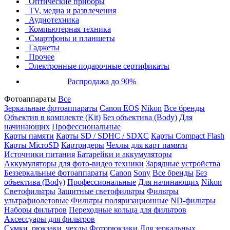
Оптические приборы
TV, медиа и развлечения
Аудиотехника
Компьютерная техника
Смартфоны и планшеты
Гаджеты
Прочее
Электронные подарочные сертификаты
Распродажа до 90%
Фотоаппараты
Все
Зеркальные фотоаппараты
Canon EOS
Nikon
Все бренды
Объектив в комплекте (Kit)
Без объектива (Body)
Для
начинающих
Профессиональные
Карты памяти
Карты SD / SDHC / SDXC
Карты Compact Flash
Карты MicroSD
Картридеры
Чехлы для карт памяти
Источники питания
Батарейки и аккумуляторы
Аккумуляторы для фото-видео техники
Зарядные устройства
Беззеркальные фотоаппараты
Canon
Sony
Все бренды
Без
объектива (Body)
Профессиональные
Для начинающих
Nikon
Светофильтры
Защитные светофильтры
Фильтры
ультрафиолетовые
Фильтры поляризационные
ND-фильтры
Наборы фильтров
Переходные кольца для фильтров
Аксессуары для фильтров
Сумки, рюкзаки, чехлы
Фоторюкзаки
Для зеркальных