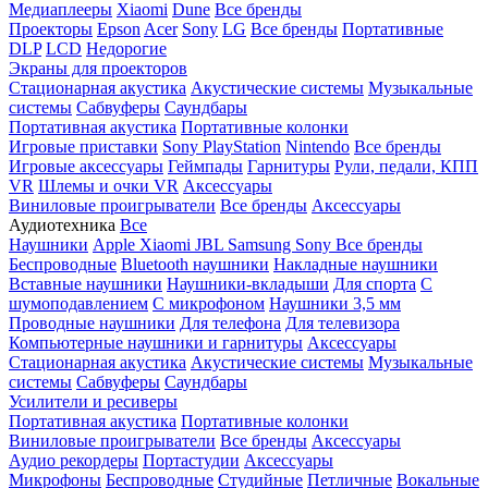
Медиаплееры
Xiaomi
Dune
Все бренды
Проекторы
Epson
Acer
Sony
LG
Все бренды
Портативные
DLP
LCD
Недорогие
Экраны для проекторов
Стационарная акустика
Акустические системы
Музыкальные
системы
Сабвуферы
Саундбары
Портативная акустика
Портативные колонки
Игровые приставки
Sony PlayStation
Nintendo
Все бренды
Игровые аксессуары
Геймпады
Гарнитуры
Рули, педали, КПП
VR
Шлемы и очки VR
Аксессуары
Виниловые проигрыватели
Все бренды
Аксессуары
Аудиотехника
Все
Наушники
Apple
Xiaomi
JBL
Samsung
Sony
Все бренды
Беспроводные
Bluetooth наушники
Накладные наушники
Вставные наушники
Наушники-вкладыши
Для спорта
С
шумоподавлением
С микрофоном
Наушники 3,5 мм
Проводные наушники
Для телефона
Для телевизора
Компьютерные наушники и гарнитуры
Аксессуары
Стационарная акустика
Акустические системы
Музыкальные
системы
Сабвуферы
Саундбары
Усилители и ресиверы
Портативная акустика
Портативные колонки
Виниловые проигрыватели
Все бренды
Аксессуары
Аудио рекордеры
Портастудии
Аксессуары
Микрофоны
Беспроводные
Студийные
Петличные
Вокальные