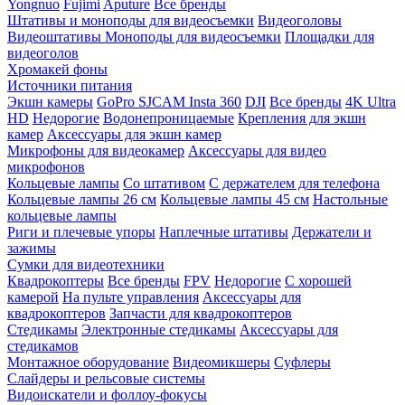
Yongnuo
Fujimi
Aputure
Все бренды
Штативы и моноподы для видеосъемки
Видеоголовы
Видеоштативы
Моноподы для видеосъемки
Площадки для
видеоголов
Хромакей фоны
Источники питания
Экшн камеры
GoPro
SJCAM
Insta 360
DJI
Все бренды
4K Ultra
HD
Недорогие
Водонепроницаемые
Крепления для экшн
камер
Аксессуары для экшн камер
Микрофоны для видеокамер
Аксессуары для видео
микрофонов
Кольцевые лампы
Со штативом
C держателем для телефона
Кольцевые лампы 26 см
Кольцевые лампы 45 см
Настольные
кольцевые лампы
Риги и плечевые упоры
Наплечные штативы
Держатели и
зажимы
Сумки для видеотехники
Квадрокоптеры
Все бренды
FPV
Недорогие
С хорошей
камерой
На пульте управления
Аксессуары для
квадрокоптеров
Запчасти для квадрокоптеров
Стедикамы
Электронные стедикамы
Аксессуары для
стедикамов
Монтажное оборудование
Видеомикшеры
Суфлеры
Слайдеры и рельсовые системы
Видоискатели и фоллоу-фокусы