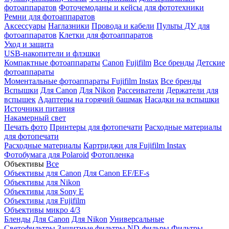
фотоаппаратов
Фоточемоданы и кейсы для фототехники
Ремни для фотоаппаратов
Аксессуары
Наглазники
Провода и кабели
Пульты ДУ для
фотоаппаратов
Клетки для фотоаппаратов
Уход и защита
USB-накопители и флэшки
Компактные фотоаппараты
Canon
Fujifilm
Все бренды
Детские
фотоаппараты
Моментальные фотоаппараты
Fujifilm Instax
Все бренды
Вспышки
Для Canon
Для Nikon
Рассеиватели
Держатели для
вспышек
Адаптеры на горячий башмак
Насадки на вспышки
Источники питания
Накамерный свет
Печать фото
Принтеры для фотопечати
Расходные материалы
для фотопечати
Расходные материалы
Картриджи для Fujifilm Instax
Фотобумага для Polaroid
Фотопленка
Объективы
Все
Объективы для Canon
Для Canon EF/EF-s
Объективы для Nikon
Объективы для Sony E
Объективы для Fujifilm
Объективы микро 4/3
Бленды
Для Canon
Для Nikon
Универсальные
Светофильтры
Защитные фильтры
ND-фильры
Фильтры