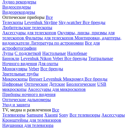
Аудио рекордеры
Видеосендеры
Видеорекордеры
Оптические приборы
Все
Телескопы
Levenhuk Skyline
Sky-watcher
Все бренды
Любительские телескопы
Аксессуары для телескопов
Окуляры, линзы, призмы для
телескопов
Фильтры для телескопов
Монтировки, адаптеры,
видоискатели
Литература по астрономии
Все для
астрофотографии
Лупы
С подсветкой
Настольные
Налобные
Бинокли
Levenhuk
Nikon
Veber
Все бренды
Театральные
Ночного видения
Для охоты
Монокуляры
Veber
Все бренды
Зрительные трубы
Микроскопы
Bresser
Levenhuk
Микромед
Все бренды
Цифровые
Оптические
Детские
Биологические
USB
микроскопы
Аксессуары для микроскопов
Приборы ночного видения
Оптические дальномеры
Уход и защита
TV, медиа и развлечения
Все
Телевизоры
Samsung
Xiaomi
Sony
Все телевизоры
Аксессуары
Кронштейны для телевизоров
Наушники для телевизора