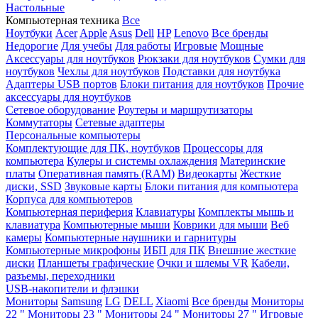
Настольные
Компьютерная техника
Все
Ноутбуки
Acer
Apple
Asus
Dell
HP
Lenovo
Все бренды
Недорогие
Для учебы
Для работы
Игровые
Мощные
Аксессуары для ноутбуков
Рюкзаки для ноутбуков
Сумки для
ноутбуков
Чехлы для ноутбуков
Подставки для ноутбука
Адаптеры USB портов
Блоки питания для ноутбуков
Прочие
аксессуары для ноутбуков
Сетевое оборудование
Роутеры и маршрутизаторы
Коммутаторы
Сетевые адаптеры
Персональные компьютеры
Комплектующие для ПК, ноутбуков
Процессоры для
компьютера
Кулеры и системы охлаждения
Материнские
платы
Оперативная память (RAM)
Видеокарты
Жесткие
диски, SSD
Звуковые карты
Блоки питания для компьютера
Корпуса для компьютеров
Компьютерная периферия
Клавиатуры
Комплекты мышь и
клавиатура
Компьютерные мыши
Коврики для мыши
Веб
камеры
Компьютерные наушники и гарнитуры
Компьютерные микрофоны
ИБП для ПК
Внешние жесткие
диски
Планшеты графические
Очки и шлемы VR
Кабели,
разъемы, переходники
USB-накопители и флэшки
Мониторы
Samsung
LG
DELL
Xiaomi
Все бренды
Мониторы
22 "
Мониторы 23 "
Мониторы 24 "
Мониторы 27 "
Игровые