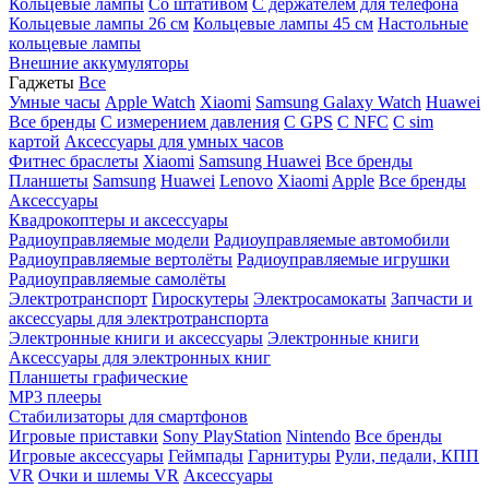
Кольцевые лампы
Со штативом
C держателем для телефона
Кольцевые лампы 26 см
Кольцевые лампы 45 см
Настольные
кольцевые лампы
Внешние аккумуляторы
Гаджеты
Все
Умные часы
Apple Watch
Xiaomi
Samsung Galaxy Watch
Huawei
Все бренды
C измерением давления
C GPS
C NFC
C sim
картой
Аксессуары для умных часов
Фитнес браслеты
Xiaomi
Samsung
Huawei
Все бренды
Планшеты
Samsung
Huawei
Lenovo
Xiaomi
Apple
Все бренды
Аксессуары
Квадрокоптеры и аксессуары
Радиоуправляемые модели
Радиоуправляемые автомобили
Радиоуправляемые вертолёты
Радиоуправляемые игрушки
Радиоуправляемые самолёты
Электротранспорт
Гироскутеры
Электросамокаты
Запчасти и
аксессуары для электротранспорта
Электронные книги и аксессуары
Электронные книги
Аксессуары для электронных книг
Планшеты графические
MP3 плееры
Стабилизаторы для смартфонов
Игровые приставки
Sony PlayStation
Nintendo
Все бренды
Игровые аксессуары
Геймпады
Гарнитуры
Рули, педали, КПП
VR
Очки и шлемы VR
Аксессуары