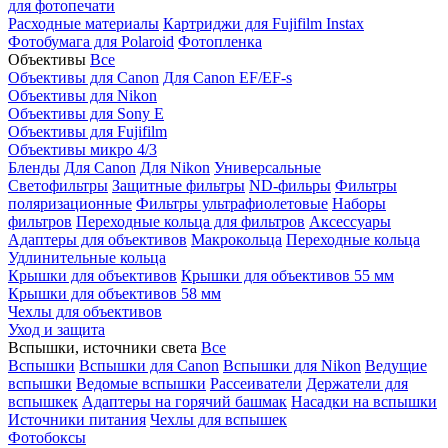
для фотопечати
Расходные материалы
Картриджи для Fujifilm Instax
Фотобумага для Polaroid
Фотопленка
Объективы
Все
Объективы для Canon
Для Canon EF/EF-s
Объективы для Nikon
Объективы для Sony E
Объективы для Fujifilm
Объективы микро 4/3
Бленды
Для Canon
Для Nikon
Универсальные
Светофильтры
Защитные фильтры
ND-фильры
Фильтры
поляризационные
Фильтры ультрафиолетовые
Наборы
фильтров
Переходные кольца для фильтров
Аксессуары
Адаптеры для объективов
Макрокольца
Переходные кольца
Удлинительные кольца
Крышки для объективов
Крышки для объективов 55 мм
Крышки для объективов 58 мм
Чехлы для объективов
Уход и защита
Вспышки, источники света
Все
Вспышки
Вспышки для Canon
Вспышки для Nikon
Ведущие
вспышки
Ведомые вспышки
Рассеиватели
Держатели для
вспышкек
Адаптеры на горячий башмак
Насадки на вспышки
Источники питания
Чехлы для вспышек
Фотобоксы