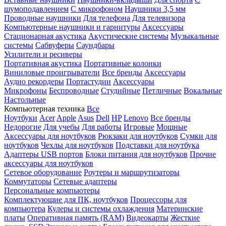
шумоподавлением
С микрофоном
Наушники 3,5 мм
Проводные наушники
Для телефона
Для телевизора
Компьютерные наушники и гарнитуры
Аксессуары
Стационарная акустика
Акустические системы
Музыкальные
системы
Сабвуферы
Саундбары
Усилители и ресиверы
Портативная акустика
Портативные колонки
Виниловые проигрыватели
Все бренды
Аксессуары
Аудио рекордеры
Портастудии
Аксессуары
Микрофоны
Беспроводные
Студийные
Петличные
Вокальные
Настольные
Компьютерная техника
Все
Ноутбуки
Acer
Apple
Asus
Dell
HP
Lenovo
Все бренды
Недорогие
Для учебы
Для работы
Игровые
Мощные
Аксессуары для ноутбуков
Рюкзаки для ноутбуков
Сумки для
ноутбуков
Чехлы для ноутбуков
Подставки для ноутбука
Адаптеры USB портов
Блоки питания для ноутбуков
Прочие
аксессуары для ноутбуков
Сетевое оборудование
Роутеры и маршрутизаторы
Коммутаторы
Сетевые адаптеры
Персональные компьютеры
Комплектующие для ПК, ноутбуков
Процессоры для
компьютера
Кулеры и системы охлаждения
Материнские
платы
Оперативная память (RAM)
Видеокарты
Жесткие