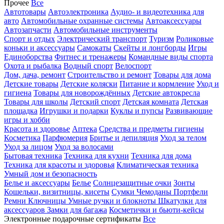
Прочее
Все
Автотовары
Автоэлектроника
Аудио- и видеотехника для
авто
Автомобильные охранные системы
Автоаксессуары
Автозапчасти
Автомобильные инструменты
Спорт и отдых
Электрический транспорт
Туризм
Роликовые
коньки и аксессуары
Самокаты
Скейты и лонгборды
Игры
Единоборства
Фитнес и тренажеры
Командные виды спорта
Охота и рыбалка
Водный спорт
Велоспорт
Дом, дача, ремонт
Строительство и ремонт
Товары для дома
Детские товары
Детские коляски
Питание и кормление
Уход и
гигиена
Товары для новорождённых
Детские автокресла
Товары для школы
Детский спорт
Детская комната
Детская
площадка
Игрушки и подарки
Куклы и пупсы
Развивающие
игры и хобби
Красота и здоровье
Аптека
Средства и предметы гигиены
Косметика
Парфюмерия
Бритье и депиляция
Уход за телом
Уход за лицом
Уход за волосами
Бытовая техника
Техника для кухни
Техника для дома
Техника для красоты и здоровья
Климатическая техника
Умный дом и безопасность
Белье и аксессуары
Белье
Солнцезащитные очки
Зонты
Кошельки, визитницы, кисеты
Сумки
Чемоданы
Портфели
Ремни
Ключницы
Умные ручки и блокноты
Шкатулки для
аксессуаров
Замки для багажа
Косметички и бьюти-кейсы
Электронные подарочные сертификаты
Все