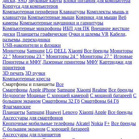
диски, SSD
Звуковые карты
Блоки питания для компьютера
Корпуса для компьютеров
Компьютерная периферия
Клавиатуры
Комплекты мышь и
клавиатура
Компьютерные мыши
Коврики для мыши
Веб
камеры
Компьютерные наушники и гарнитуры
Компьютерные микрофоны
ИБП для ПК
Внешние жесткие
диски
Планшеты графические
Очки и шлемы VR
Кабели,
разъемы, переходники
USB-накопители и флэшки
Мониторы
Samsung
LG
DELL
Xiaomi
Все бренды
Мониторы
22 "
Мониторы 23 "
Мониторы 24 "
Мониторы 27 "
Игровые
Принтеры и МФУ
Лазерные принтеры
МФУ
Картриджи для
принтеров
3D печать
3D ручки
Компьютерные кресла
Смартфоны и планшеты
Все
Смартфоны
Apple iPhone
Samsung
Xiaomi
Realme
Все бренды
Недорогие
Мощные
С хорошей камерой
С мощной батареей
С
большим экраном
Смартфоны 32 Гб
Смартфоны 64 Гб
Флагманские
Планшеты
Samsung
Huawei
Lenovo
Xiaomi
Apple
Все бренды
Аксессуары для смартфонов
Кнопочные мобильные телефоны
Alcatel
Nokia
F+
Все бренды
С большим экраном
С хорошей батареей
Аксессуары для планшетов