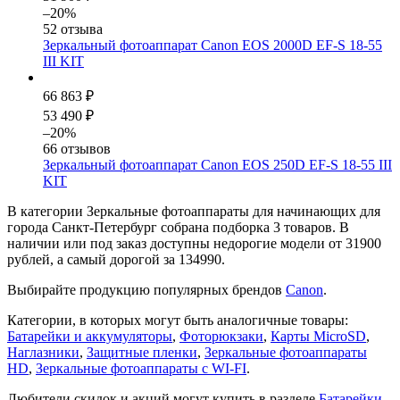
–20%
52 отзыва
Зеркальный фотоаппарат Canon EOS 2000D EF-S 18-55
III KIT
66 863 ₽
53 490 ₽
–20%
66 отзывов
Зеркальный фотоаппарат Canon EOS 250D EF-S 18-55 III
KIT
В категории Зеркальные фотоаппараты для начинающих для
города Санкт-Петербург собрана подборка 3 товаров. В
наличии или под заказ доступны недорогие модели от 31900
рублей, а самый дорогой за 134990.
Выбирайте продукцию популярных брендов
Canon
.
Категории, в которых могут быть аналогичные товары:
Батарейки и аккумуляторы
,
Фоторюкзаки
,
Карты MicroSD
,
Наглазники
,
Защитные пленки
,
Зеркальные фотоаппараты
HD
,
Зеркальные фотоаппараты с WI-FI
.
Любители скидок и акций могут купить в разделе
Батарейки