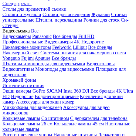
Спецэффекты
Столы для предметной съемки
Стойки и журавли
Стойки для освещения
Журавли
Стойки
универсальные
Штанги, перекладины
Ролики для стоек
Си-
Стенды
Видеосъемка
Все
Видеокамеры
Panasonic
Все бренды
Full HD
Профессиональные
Видеокамеры 4K
Недорогие
Накамерные мониторы
Feelworld
Lilliput
Все бренды
Накамерный свет
Системы питания для накамерного света
Yongnuo
Fujimi
Aputure
Все бренды
Штативы и моноподы для видеосъемки
Видеоголовы
Видеоштативы
Моноподы для видеосъемки
Площадки для
видеоголов
Хромакей фоны
Источники питания
Экшн камеры
GoPro
SJCAM
Insta 360
DJI
Все бренды
4K Ultra
HD
Недорогие
Водонепроницаемые
Крепления для экшн
камер
Аксессуары для экшн камер
Микрофоны для видеокамер
Аксессуары для видео
микрофонов
Кольцевые лампы
Со штативом
C держателем для телефона
Кольцевые лампы 26 см
Кольцевые лампы 45 см
Настольные
кольцевые лампы
Риги и плечевые упоры
Наплечные штативы
Держатели и