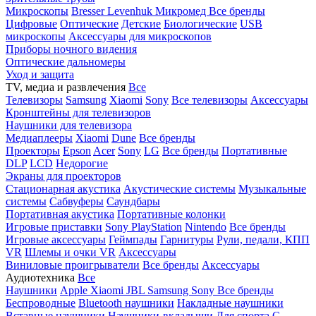
Микроскопы
Bresser
Levenhuk
Микромед
Все бренды
Цифровые
Оптические
Детские
Биологические
USB
микроскопы
Аксессуары для микроскопов
Приборы ночного видения
Оптические дальномеры
Уход и защита
TV, медиа и развлечения
Все
Телевизоры
Samsung
Xiaomi
Sony
Все телевизоры
Аксессуары
Кронштейны для телевизоров
Наушники для телевизора
Медиаплееры
Xiaomi
Dune
Все бренды
Проекторы
Epson
Acer
Sony
LG
Все бренды
Портативные
DLP
LCD
Недорогие
Экраны для проекторов
Стационарная акустика
Акустические системы
Музыкальные
системы
Сабвуферы
Саундбары
Портативная акустика
Портативные колонки
Игровые приставки
Sony PlayStation
Nintendo
Все бренды
Игровые аксессуары
Геймпады
Гарнитуры
Рули, педали, КПП
VR
Шлемы и очки VR
Аксессуары
Виниловые проигрыватели
Все бренды
Аксессуары
Аудиотехника
Все
Наушники
Apple
Xiaomi
JBL
Samsung
Sony
Все бренды
Беспроводные
Bluetooth наушники
Накладные наушники
Вставные наушники
Наушники-вкладыши
Для спорта
С