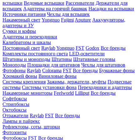
вспышки
Ведомые вспышки
Рассеиватели
Держатели для
вспышек
Адаптеры на горячий башмак
Насадки на вспышки
Источники питания
Чехлы для вспышек
Накамерный свет
Yongnuo
Fujimi
Aputure
Аккумуляторы,
адаптеры и ЗУ
Сумки и кофры
Адаптеры и переходники
Калибраторы и шкалы
Постоянный свет
Raylab
Yongnuo
FST
Godox
Все бренды
Комплекты постоянного света
LED-осветители
Штативы и моноподы
Штативы
Штативные головы
Моноподы
Площадки для штативов
Чехлы для штативов
Фотофоны
Raylab
Colorama
FST
Все бренды
Бумажные фоны
Хромакей фоны
Виниловые фоны
Системы крепления
Зажимы, держатели, муфты
Подвесные
системы
Системы установки фона
Переходники и адаптеры
Накамерные мониторы
Feelworld
Lilliput
Все бренды
Софтбоксы
Стрипбоксы
Октобоксы
Отражатели
Raylab
FST
Все бренды
Лампы и пайрекс
Рефлекторы, соты, шторки
Фотозонты
Фотобоксы
FST
Все бренды