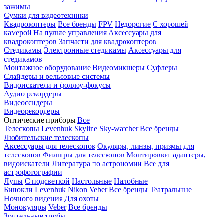
зажимы
Сумки для видеотехники
Квадрокоптеры
Все бренды
FPV
Недорогие
С хорошей
камерой
На пульте управления
Аксессуары для
квадрокоптеров
Запчасти для квадрокоптеров
Стедикамы
Электронные стедикамы
Аксессуары для
стедикамов
Монтажное оборудование
Видеомикшеры
Суфлеры
Слайдеры и рельсовые системы
Видоискатели и фоллоу-фокусы
Аудио рекордеры
Видеосендеры
Видеорекордеры
Оптические приборы
Все
Телескопы
Levenhuk Skyline
Sky-watcher
Все бренды
Любительские телескопы
Аксессуары для телескопов
Окуляры, линзы, призмы для
телескопов
Фильтры для телескопов
Монтировки, адаптеры,
видоискатели
Литература по астрономии
Все для
астрофотографии
Лупы
С подсветкой
Настольные
Налобные
Бинокли
Levenhuk
Nikon
Veber
Все бренды
Театральные
Ночного видения
Для охоты
Монокуляры
Veber
Все бренды
Зрительные трубы