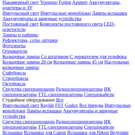
Накамерный свет
Yongnuo
Fujimi
Aputure
Аккумуляторы,
адаптеры и ЗУ
Импульсный свет
Импульсные моноблоки
Лампы-вспышки
Аккумуляторы и зарядные устройства
Постоянный свет
Комплекты постоянного света
LED-
осветители
Лампы и пайрекс
Рефлекторы, соты, шторки
Фотозонты
Отражатели
Кольцевые лампы
Со штативом
С держателем для телефона
Кольцевые лампы 26 см
Кольцевые лампы 45 см
Настольные
кольцевые лампы
Софтбоксы
Стрипбоксы
Октобоксы
Средства синхронизации
Радиосинхронизаторы
ИК
синхронизаторы
TTL-синхронизаторы
Синхрокабели
Студийное оборудование
Все
Импульсный свет
Raylab
FST
Godox
Все бренды
Импульсные
моноблоки
Лампы-вспышки
Аккумуляторы и зарядные
устройства
Средства синхронизации
Радиосинхронизаторы
ИК
синхронизаторы
TTL-синхронизаторы
Синхрокабели
Вспышки
Вспышки для Canon
Вспышки для Nikon
Ведущие