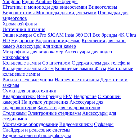
Yongnuo
Fujimi
Aputure
Все бренды
Штативы и моноподы для видеосъемки
Видеоголовы
Видеоштативы
Моноподы для видеосъемки
Площадки для
видеоголов
Хромакей фоны
Источники питания
Экшн камеры
GoPro
SJCAM
Insta 360
DJI
Все бренды
4K Ultra
HD
Недорогие
Водонепроницаемые
Крепления для экшн
камер
Аксессуары для экшн камер
Микрофоны для видеокамер
Аксессуары для видео
микрофонов
Кольцевые лампы
Со штативом
C держателем для телефона
Кольцевые лампы 26 см
Кольцевые лампы 45 см
Настольные
кольцевые лампы
Риги и плечевые упоры
Наплечные штативы
Держатели и
зажимы
Сумки для видеотехники
Квадрокоптеры
Все бренды
FPV
Недорогие
С хорошей
камерой
На пульте управления
Аксессуары для
квадрокоптеров
Запчасти для квадрокоптеров
Стедикамы
Электронные стедикамы
Аксессуары для
стедикамов
Монтажное оборудование
Видеомикшеры
Суфлеры
Слайдеры и рельсовые системы
Видоискатели и фоллоу-фокусы