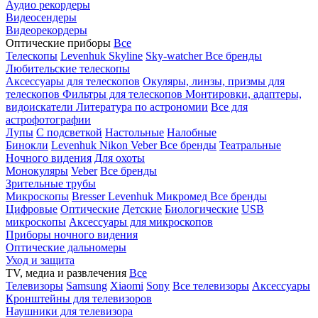
Аудио рекордеры
Видеосендеры
Видеорекордеры
Оптические приборы
Все
Телескопы
Levenhuk Skyline
Sky-watcher
Все бренды
Любительские телескопы
Аксессуары для телескопов
Окуляры, линзы, призмы для
телескопов
Фильтры для телескопов
Монтировки, адаптеры,
видоискатели
Литература по астрономии
Все для
астрофотографии
Лупы
С подсветкой
Настольные
Налобные
Бинокли
Levenhuk
Nikon
Veber
Все бренды
Театральные
Ночного видения
Для охоты
Монокуляры
Veber
Все бренды
Зрительные трубы
Микроскопы
Bresser
Levenhuk
Микромед
Все бренды
Цифровые
Оптические
Детские
Биологические
USB
микроскопы
Аксессуары для микроскопов
Приборы ночного видения
Оптические дальномеры
Уход и защита
TV, медиа и развлечения
Все
Телевизоры
Samsung
Xiaomi
Sony
Все телевизоры
Аксессуары
Кронштейны для телевизоров
Наушники для телевизора