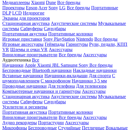
Медиаплееры
Xiaomi
Dune
Все бренды
Проекторы
Epson
Acer
Sony
LG
Все бренды
Портативные
DLP
LCD
Недорогие
Экраны для проекторов
Стационарная акустика
Акустические системы
Музыкальные
системы
Сабвуферы
Саундбары
Портативная акустика
Портативные колонки
Игровые приставки
Sony PlayStation
Nintendo
Все бренды
Игровые аксессуары
Геймпады
Гарнитуры
Рули, педали, КПП
VR
Шлемы и очки VR
Аксессуары
Виниловые проигрыватели
Все бренды
Аксессуары
Аудиотехника
Все
Наушники
Apple
Xiaomi
JBL
Samsung
Sony
Все бренды
Беспроводные
Bluetooth наушники
Накладные наушники
Вставные наушники
Наушники-вкладыши
Для спорта
С
шумоподавлением
С микрофоном
Наушники 3,5 мм
Проводные наушники
Для телефона
Для телевизора
Компьютерные наушники и гарнитуры
Аксессуары
Стационарная акустика
Акустические системы
Музыкальные
системы
Сабвуферы
Саундбары
Усилители и ресиверы
Портативная акустика
Портативные колонки
Виниловые проигрыватели
Все бренды
Аксессуары
Аудио рекордеры
Портастудии
Аксессуары
Микрофоны
Беспроводные
Студийные
Петличные
Вокальные