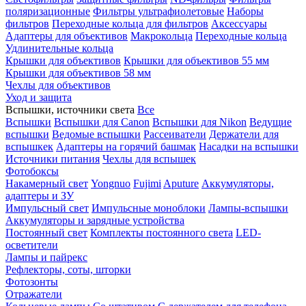
поляризационные
Фильтры ультрафиолетовые
Наборы
фильтров
Переходные кольца для фильтров
Аксессуары
Адаптеры для объективов
Макрокольца
Переходные кольца
Удлинительные кольца
Крышки для объективов
Крышки для объективов 55 мм
Крышки для объективов 58 мм
Чехлы для объективов
Уход и защита
Вспышки, источники света
Все
Вспышки
Вспышки для Canon
Вспышки для Nikon
Ведущие
вспышки
Ведомые вспышки
Рассеиватели
Держатели для
вспышкек
Адаптеры на горячий башмак
Насадки на вспышки
Источники питания
Чехлы для вспышек
Фотобоксы
Накамерный свет
Yongnuo
Fujimi
Aputure
Аккумуляторы,
адаптеры и ЗУ
Импульсный свет
Импульсные моноблоки
Лампы-вспышки
Аккумуляторы и зарядные устройства
Постоянный свет
Комплекты постоянного света
LED-
осветители
Лампы и пайрекс
Рефлекторы, соты, шторки
Фотозонты
Отражатели