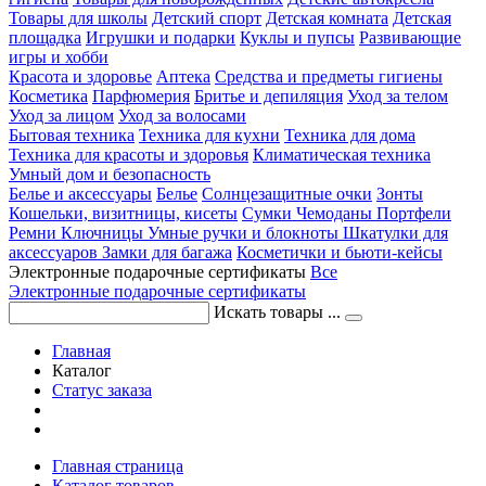
Товары для школы
Детский спорт
Детская комната
Детская
площадка
Игрушки и подарки
Куклы и пупсы
Развивающие
игры и хобби
Красота и здоровье
Аптека
Средства и предметы гигиены
Косметика
Парфюмерия
Бритье и депиляция
Уход за телом
Уход за лицом
Уход за волосами
Бытовая техника
Техника для кухни
Техника для дома
Техника для красоты и здоровья
Климатическая техника
Умный дом и безопасность
Белье и аксессуары
Белье
Солнцезащитные очки
Зонты
Кошельки, визитницы, кисеты
Сумки
Чемоданы
Портфели
Ремни
Ключницы
Умные ручки и блокноты
Шкатулки для
аксессуаров
Замки для багажа
Косметички и бьюти-кейсы
Электронные подарочные сертификаты
Все
Электронные подарочные сертификаты
Искать товары ...
Главная
Каталог
Статус заказа
Главная страница
Каталог товаров