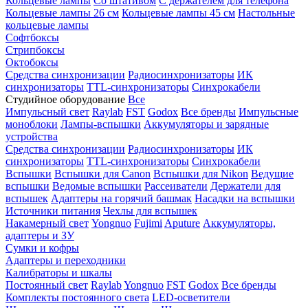
Кольцевые лампы
Со штативом
С держателем для телефона
Кольцевые лампы 26 см
Кольцевые лампы 45 см
Настольные
кольцевые лампы
Софтбоксы
Стрипбоксы
Октобоксы
Средства синхронизации
Радиосинхронизаторы
ИК
синхронизаторы
TTL-синхронизаторы
Синхрокабели
Студийное оборудование
Все
Импульсный свет
Raylab
FST
Godox
Все бренды
Импульсные
моноблоки
Лампы-вспышки
Аккумуляторы и зарядные
устройства
Средства синхронизации
Радиосинхронизаторы
ИК
синхронизаторы
TTL-синхронизаторы
Синхрокабели
Вспышки
Вспышки для Canon
Вспышки для Nikon
Ведущие
вспышки
Ведомые вспышки
Рассеиватели
Держатели для
вспышек
Адаптеры на горячий башмак
Насадки на вспышки
Источники питания
Чехлы для вспышек
Накамерный свет
Yongnuo
Fujimi
Aputure
Аккумуляторы,
адаптеры и ЗУ
Сумки и кофры
Адаптеры и переходники
Калибраторы и шкалы
Постоянный свет
Raylab
Yongnuo
FST
Godox
Все бренды
Комплекты постоянного света
LED-осветители