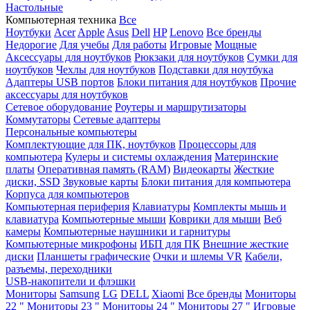
Настольные
Компьютерная техника
Все
Ноутбуки
Acer
Apple
Asus
Dell
HP
Lenovo
Все бренды
Недорогие
Для учебы
Для работы
Игровые
Мощные
Аксессуары для ноутбуков
Рюкзаки для ноутбуков
Сумки для
ноутбуков
Чехлы для ноутбуков
Подставки для ноутбука
Адаптеры USB портов
Блоки питания для ноутбуков
Прочие
аксессуары для ноутбуков
Сетевое оборудование
Роутеры и маршрутизаторы
Коммутаторы
Сетевые адаптеры
Персональные компьютеры
Комплектующие для ПК, ноутбуков
Процессоры для
компьютера
Кулеры и системы охлаждения
Материнские
платы
Оперативная память (RAM)
Видеокарты
Жесткие
диски, SSD
Звуковые карты
Блоки питания для компьютера
Корпуса для компьютеров
Компьютерная периферия
Клавиатуры
Комплекты мышь и
клавиатура
Компьютерные мыши
Коврики для мыши
Веб
камеры
Компьютерные наушники и гарнитуры
Компьютерные микрофоны
ИБП для ПК
Внешние жесткие
диски
Планшеты графические
Очки и шлемы VR
Кабели,
разъемы, переходники
USB-накопители и флэшки
Мониторы
Samsung
LG
DELL
Xiaomi
Все бренды
Мониторы
22 "
Мониторы 23 "
Мониторы 24 "
Мониторы 27 "
Игровые