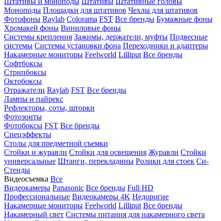
Штативы и моноподы
Штативы
Штативные головы
Моноподы
Площадки для штативов
Чехлы для штативов
Фотофоны
Raylab
Colorama
FST
Все бренды
Бумажные фоны
Хромакей фоны
Виниловые фоны
Системы крепления
Зажимы, держатели, муфты
Подвесные
системы
Системы установки фона
Переходники и адаптеры
Накамерные мониторы
Feelworld
Lilliput
Все бренды
Софтбоксы
Стрипбоксы
Октобоксы
Отражатели
Raylab
FST
Все бренды
Лампы и пайрекс
Рефлекторы, соты, шторки
Фотозонты
Фотобоксы
FST
Все бренды
Спецэффекты
Столы для предметной съемки
Стойки и журавли
Стойки для освещения
Журавли
Стойки
универсальные
Штанги, перекладины
Ролики для стоек
Си-
Стенды
Видеосъемка
Все
Видеокамеры
Panasonic
Все бренды
Full HD
Профессиональные
Видеокамеры 4K
Недорогие
Накамерные мониторы
Feelworld
Lilliput
Все бренды
Накамерный свет
Системы питания для накамерного света