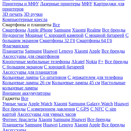
Принтеры и МФУ
Лазерные принтеры
МФУ
Картриджи для
принтеров
3D печать
3D ручки
Компьютерные кресла
Смартфоны и планшеты
Все
Смартфоны
Apple iPhone
Samsung
Xiaomi
Realme
Все бренды
Недорогие
Мощные
С хорошей камерой
С мощной батареей
С
большим экраном
Смартфоны 32 Гб
Смартфоны 64 Гб
Флагманские
Планшеты
Samsung
Huawei
Lenovo
Xiaomi
Apple
Все бренды
Аксессуары для смартфонов
Кнопочные мобильные телефоны
Alcatel
Nokia
F+
Все бренды
С большим экраном
С хорошей батареей
Аксессуары для планшетов
Кольцевые лампы
Со штативом
C держателем для телефона
Кольцевые лампы 26 см
Кольцевые лампы 45 см
Настольные
кольцевые лампы
Внешние аккумуляторы
Гаджеты
Все
Умные часы
Apple Watch
Xiaomi
Samsung Galaxy Watch
Huawei
Все бренды
C измерением давления
C GPS
C NFC
C sim
картой
Аксессуары для умных часов
Фитнес браслеты
Xiaomi
Samsung
Huawei
Все бренды
Планшеты
Samsung
Huawei
Lenovo
Xiaomi
Apple
Все бренды
Аксессуары