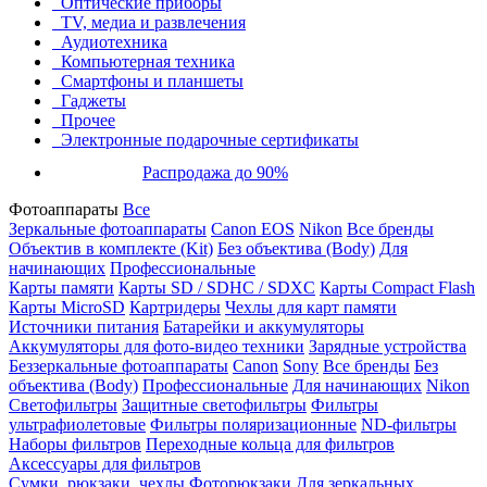
Оптические приборы
TV, медиа и развлечения
Аудиотехника
Компьютерная техника
Смартфоны и планшеты
Гаджеты
Прочее
Электронные подарочные сертификаты
Распродажа до 90%
Фотоаппараты
Все
Зеркальные фотоаппараты
Canon EOS
Nikon
Все бренды
Объектив в комплекте (Kit)
Без объектива (Body)
Для
начинающих
Профессиональные
Карты памяти
Карты SD / SDHC / SDXC
Карты Compact Flash
Карты MicroSD
Картридеры
Чехлы для карт памяти
Источники питания
Батарейки и аккумуляторы
Аккумуляторы для фото-видео техники
Зарядные устройства
Беззеркальные фотоаппараты
Canon
Sony
Все бренды
Без
объектива (Body)
Профессиональные
Для начинающих
Nikon
Светофильтры
Защитные светофильтры
Фильтры
ультрафиолетовые
Фильтры поляризационные
ND-фильтры
Наборы фильтров
Переходные кольца для фильтров
Аксессуары для фильтров
Сумки, рюкзаки, чехлы
Фоторюкзаки
Для зеркальных