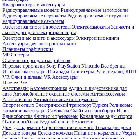
Квадрокоптеры и аксессуары
Радиоуправляемые модели
Радиоуправляемые автомобили
Радиоуправляемые вертолёты
Радиоуправляемые игрушки
Радиоуправляемые самолёты
Электротранспорт
Гироскутеры
Электросамокаты
Запчасти и
аксессуары для электротранспорта
Электронные книги и аксессуары
Электронные книги
Аксессуары для электронных книг
Планшеты графические
MP3 плееры
Стабилизаторы для смартфонов
Игровые приставки
Sony PlayStation
Nintendo
Все бренды
Игровые аксессуары
Геймпады
Гарнитуры
Рули, педали, КПП
VR
Очки и шлемы VR
Аксессуары
Прочее
Все
Автотовары
Автоэлектроника
Аудио- и видеотехника для
авто
Автомобильные охранные системы
Автоаксессуары
Автозапчасти
Автомобильные инструменты
Спорт и отдых
Электрический транспорт
Туризм
Роликовые
коньки и аксессуары
Самокаты
Скейты и лонгборды
Игры
Единоборства
Фитнес и тренажеры
Командные виды спорта
Охота и рыбалка
Водный спорт
Велоспорт
Дом, дача, ремонт
Строительство и ремонт
Товары для дома
Детские товары
Детские коляски
Питание и кормление
Уход и
гигиена
Товары для новорождённых
Детские автокресла