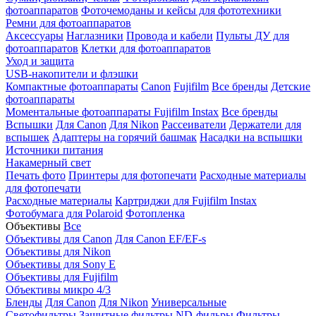
фотоаппаратов
Фоточемоданы и кейсы для фототехники
Ремни для фотоаппаратов
Аксессуары
Наглазники
Провода и кабели
Пульты ДУ для
фотоаппаратов
Клетки для фотоаппаратов
Уход и защита
USB-накопители и флэшки
Компактные фотоаппараты
Canon
Fujifilm
Все бренды
Детские
фотоаппараты
Моментальные фотоаппараты
Fujifilm Instax
Все бренды
Вспышки
Для Canon
Для Nikon
Рассеиватели
Держатели для
вспышек
Адаптеры на горячий башмак
Насадки на вспышки
Источники питания
Накамерный свет
Печать фото
Принтеры для фотопечати
Расходные материалы
для фотопечати
Расходные материалы
Картриджи для Fujifilm Instax
Фотобумага для Polaroid
Фотопленка
Объективы
Все
Объективы для Canon
Для Canon EF/EF-s
Объективы для Nikon
Объективы для Sony E
Объективы для Fujifilm
Объективы микро 4/3
Бленды
Для Canon
Для Nikon
Универсальные
Светофильтры
Защитные фильтры
ND-фильры
Фильтры